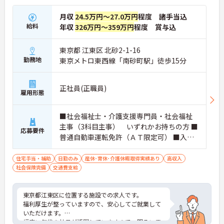
月収
24.5万円～27.0万円
程度 諸手当込
給料
年収
326万円～359万円
程度 賞与込
東京都 江東区 北砂2-1-16
勤務地
東京メトロ東西線「南砂町駅」徒歩15分
正社員(正職員)
雇用形態
■社会福祉士・介護支援専門員・社会福祉
主事（3科目主事） いずれかお持ちの方 ■
応募要件
普通自動車運転免許（ＡＴ限定可） ■入所
施設での経験（相談業務の経験は不問）
住宅手当・補助
日勤のみ
産休･育休･介護休暇取得実績あり
高収入
社会保険完備
交通費支給
東京都江東区に位置する施設での求人です。
福利厚生が整っていますので、安心してご就業して
いただけます。
幅広い年代の社員が活躍していますので、明るい雰