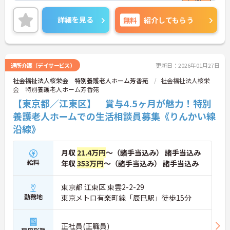
囲気の中で楽しく働きながらスキルアップができま
す。
詳細を見る
無料
紹介してもらう
ご興味のある方は、お気軽にお問い合わせくださ
い。
通所介護（デイサービス）
更新日：2026年01月27日
社会福祉法人桜栄会 特別養護老人ホーム芳香苑
社会福祉法人桜栄
会 特別養護老人ホーム芳香苑
【東京都／江東区】 賞与4.5ヶ月が魅力！特別
養護老人ホームでの生活相談員募集《りんかい線
沿線》
月収
21.4万円
～（諸手当込み） 諸手当込み
給料
年収
353万円
～（諸手当込み） 諸手当込み
東京都 江東区 東雲2-2-29
勤務地
東京メトロ有楽町線「辰巳駅」徒歩15分
正社員(正職員)