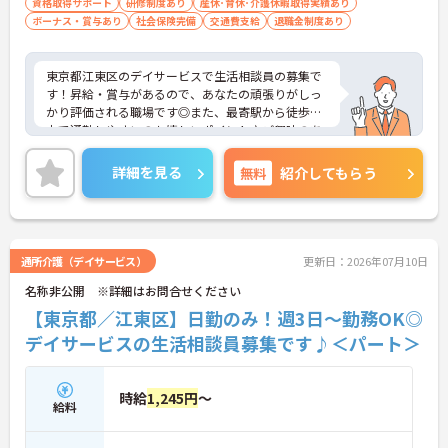
資格取得サポート
研修制度あり
産休･育休･介護休暇取得実績あり
ボーナス・賞与あり
社会保険完備
交通費支給
退職金制度あり
東京都江東区のデイサービスで生活相談員の募集で
す！昇給・賞与があるので、あなたの頑張りがしっ
かり評価される職場です◎また、最寄駅から徒歩圏
内で通勤しやすいのも嬉しいポイント♪ご興味のあ
る方は、面接ポイントをお伝えしますので、お気軽
にご連絡ください。
詳細を見る
無料
紹介してもらう
通所介護（デイサービス）
更新日：2026年07月10日
名称非公開 ※詳細はお問合せください
【東京都／江東区】日勤のみ！週3日～勤務OK◎
デイサービスの生活相談員募集です♪＜パート＞
時給
1,245円
～
給料