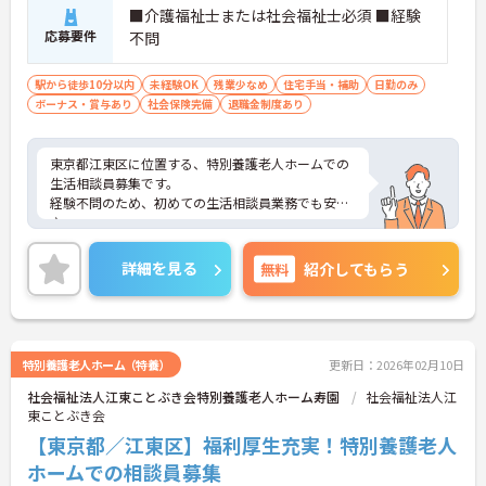
■介護福祉士または社会福祉士必須 ■経験
応募要件
不問
駅から徒歩10分以内
未経験OK
残業少なめ
住宅手当・補助
日勤のみ
ボーナス・賞与あり
社会保険完備
退職金制度あり
東京都江東区に位置する、特別養護老人ホームでの
生活相談員募集です。
経験不問のため、初めての生活相談員業務でも安心
♪
育児休暇取得実績ありのため、お子様のいるご家庭
の方も安心して就業できます。
詳細を見る
無料
紹介してもらう
ご興味のある方は面接のポイントをお伝えいたしま
すので、お気軽にお問い合わせください。
特別養護老人ホーム（特養）
更新日：2026年02月10日
社会福祉法人江東ことぶき会特別養護老人ホーム寿園
社会福祉法人江
東ことぶき会
【東京都／江東区】福利厚生充実！特別養護老人
ホームでの相談員募集