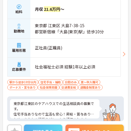
月収
21.6万円
～
給料
東京都 江東区 大島7-38-15
勤務地
都営新宿線「大島(東京)駅」徒歩10分
正社員(正職員)
雇用形態
社会福祉士必須 経験1年以上必須
応募要件
駅から徒歩10分以内
住宅手当・補助
日勤のみ
夏～秋入職可
ボーナス・賞与あり
社会保険完備
交通費支給
退職金制度あり
東京都江東区のケアハウスでの生活相談員の募集で
す。
住宅手当ありなので生活も安心！昇給・賞与ありの
ため、あなたの頑張りがしっかり評価されます。
ご興味のある方は、面接のポイントをお伝えします
のでお気軽にお問い合せください。