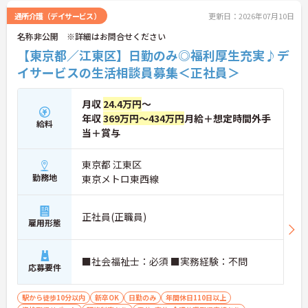
す。職種の垣根を超えて意見交換ができるので、一
通所介護（デイサービス）
更新日：2026年07月10日
人で抱え込むことはありません。日々の変化をみん
名称非公開 ※詳細はお問合せください
なで共有し、協力してケアにあたるため、一体感を
感じながら働けます。「チームで支援すること」を
【東京都／江東区】日勤のみ◎福利厚生充実♪デ
大切にしたい方にぴったりの、温かいつながりのあ
イサービスの生活相談員募集＜正社員＞
る職場です。
月収
24.4万円
～
年収
369万円～434万円
月給＋想定時間外手
給料
当＋賞与
東京都 江東区
勤務地
東京メトロ東西線
正社員(正職員)
雇用形態
■社会福祉士：必須 ■実務経験：不問
応募要件
駅から徒歩10分以内
新卒OK
日勤のみ
年間休日110日以上