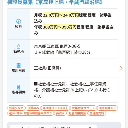
相談員募集《京成押上線・半蔵門線沿線》
月収
22.0万円～24.0万円
程度 程度 諸手当
込み
給料
年収
308万円～390万円
程度 程度 諸手当込
み
東京都 江東区 亀戸3-36-5
勤務地
ＪＲ総武線「亀戸駅」徒歩18分
正社員(正職員)
雇用形態
■社会福祉士免許、社会福祉主事任用資
格、介護福祉士免許 ※上記いずれかお持ち
応募要件
の方
残業少なめ
日勤のみ
年間休日110日以上
資格取得サポート
研修制度あり
産休･育休･介護休暇取得実績あり
高収入
社会保険完備
交通費支給