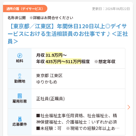
通所介護（デイサービス）
更新日：2026年06月22日
名称非公開 ※詳細はお問合せください
【東京都／江東区】年間休日120日以上◎デイサ
ービスにおける生活相談員のお仕事です♪＜正社
員＞
月収
31.9万円
～
給料
年収
435万円～511万円
程度 ※想定年収
東京都 江東区
勤務地
ゆりかもめ
正社員(正職員)
雇用形態
■社会福祉主事任用資格、社会福祉士、精
神保健福祉士、介護福祉士：いずれか必須
応募要件
■未経験：可 ※現場での経験2年以上あれ
ば尚可 ※PCスキル：必須