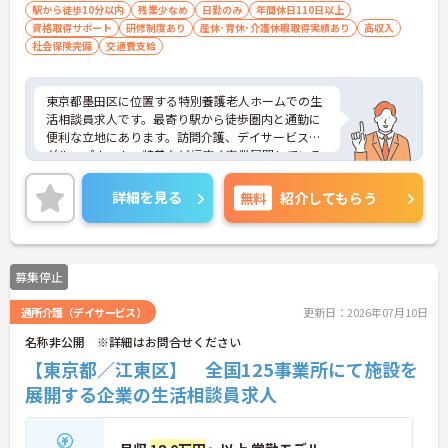
駅から徒歩10分以内
残業少なめ
日勤のみ
年間休日110日以上
資格取得サポート
研修制度あり
産休･育休･介護休暇取得実績あり
高収入
社会保険完備
交通費支給
東京都墨田区に位置する特別養護老人ホームでの生
活相談員求人です。最寄り駅から徒歩圏内と通勤に
便利な立地にあります。訪問介護、デイサービス、
グループホーム、特養など幅広く事業展開している
法人が運営していることもあり、母体の安定感は抜
群です。少人数で共同生活を送ることにより、認知
詳細を見る
無料
紹介してもらう
症の症状の進行を緩和とよりよい日常生活を送るこ
とを大切にしているため、1人1人の利用者さまをし
っかりとみることができます。ご興味のある方はお
気軽にお問い合わせ下さいませ。
募集停止
通所介護（デイサービス）
更新日：2026年07月10日
名称非公開 ※詳細はお問合せください
【東京都／江東区】 全国125事業所にて施設を
展開する企業の生活相談員求人