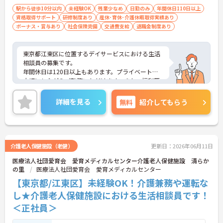
駅から徒歩10分以内
未経験OK
残業少なめ
日勤のみ
年間休日110日以上
資格取得サポート
研修制度あり
産休･育休･介護休暇取得実績あり
ボーナス・賞与あり
社会保険完備
交通費支給
退職金制度あり
東京都江東区に位置するデイサービスにおける生活
相談員の募集です。
年間休日は120日以上もあります。プライベートを
大切にしながらご勤務いただけます。また、福利厚
生が充実しています。働きやすい環境が整ってお
り、安心して長くご勤務いただけます。給与は月給
詳細を見る
無料
紹介してもらう
が31.9万円～と高水準です。
ご興味のある方には、面接対策ポイントなど、さら
に詳細をご案内しますのでお気軽にご相談くださ
い！
介護老人保健施設（老健）
更新日：2026年06月11日
医療法人社団愛育会 愛育メディカルセンター介護老人保健施設 清らか
の里
医療法人社団愛育会 愛育メディカルセンター
【東京都/江東区】未経験OK！介護兼務や運転な
し★介護老人保健施設における生活相談員です！
＜正社員＞