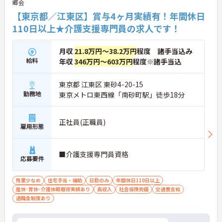
郷会
【東京都／江東区】賞与4ヶ月実績有！年間休日
110日以上★介護支援専門員の求人です！
月収
21.8万円～38.2万円
程度 諸手当込み
給料
年収
346万円～603万円
程度※諸手当込
東京都 江東区 東砂4-20-15
勤務地
東京メトロ東西線「南砂町駅」徒歩18分
正社員(正職員)
雇用形態
■介護支援専門員資格
応募要件
残業少なめ
住宅手当・補助
日勤のみ
年間休日110日以上
産休･育休･介護休暇取得実績あり
高収入
社会保険完備
交通費支給
退職金制度あり