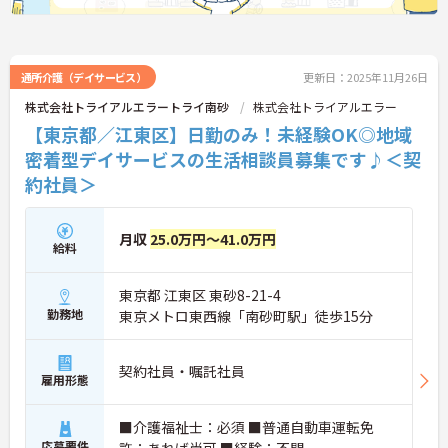
通所介護（デイサービス）
更新日：2025年11月26日
株式会社トライアルエラートライ南砂
株式会社トライアルエラー
【東京都／江東区】日勤のみ！未経験OK◎地域
密着型デイサービスの生活相談員募集です♪＜契
約社員＞
月収
25.0万円～41.0万円
給料
東京都 江東区 東砂8-21-4
勤務地
東京メトロ東西線「南砂町駅」徒歩15分
契約社員・嘱託社員
雇用形態
■介護福祉士：必須 ■普通自動車運転免
応募要件
許：あれば尚可 ■経験：不問