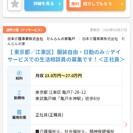
ご興味ある方には、面接対策ポイントなど、さらに
詳細を見る
無料
紹介してもらう
詳細をお話しいたしますのでお気軽にご相談くださ
い。
通所介護（デイサービス）
更新日：2025年02月27日
日本介護事業株式会社 だんらんの家亀戸
日本介護事業株式会社 だ
んらんの家
【 東京都／江東区】服装自由・日勤のみ☆デイ
サービスでの生活相談員の募集です！＜正社員＞
月収
23.0万円～27.0万円
給料
東京都 江東区 亀戸7-28-12
勤務地
東武亀戸線「亀戸水神駅」徒歩6分
正社員(正職員)
雇用形態
■介護福祉士、社会福祉士、精神保健福祉