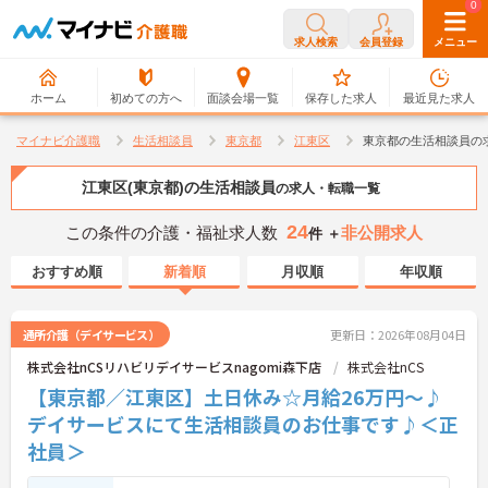
0
0
求人検索
会員登録
メニュー
ホーム
初めての方へ
面談会場一覧
保存した求人
最近見た求人
マイナビ介護職
生活相談員
東京都
江東区
東京都の生活相談員の
江東区(東京都)の生活相談員
の求人・転職一覧
24
この条件の介護・福祉求人数
非公開求人
件 ＋
おすすめ順
新着順
月収順
年収順
通所介護（デイサービス）
更新日：2026年08月04日
株式会社nCSリハビリデイサービスnagomi森下店
株式会社nCS
【東京都／江東区】土日休み☆月給26万円～♪
デイサービスにて生活相談員のお仕事です♪＜正
社員＞