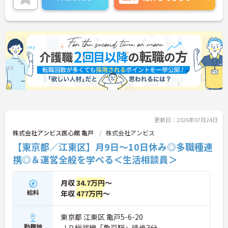
ご興味のある方には、面接対策ポイントなど、さら
に詳細をご案内しますのでお気軽にご相談くださ
い！
更新日：2026年07月24日
株式会社アンビス医心館 亀戸
株式会社アンビス
【東京都／江東区】月9日～10日休み◎多職種連
携◎＆運営全般を学べる＜生活相談員＞
月収
34.7万円
～
給料
年収
477万円
～
東京都 江東区 亀戸5-6-20
勤務地
ＪＲ総武線「亀戸駅」徒歩3分