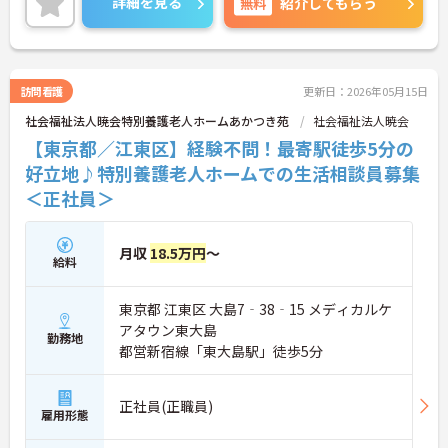
詳細を見る
無料
紹介してもらう
訪問看護
更新日：2026年05月15日
社会福祉法人暁会特別養護老人ホームあかつき苑
社会福祉法人暁会
【東京都／江東区】経験不問！最寄駅徒歩5分の
好立地♪特別養護老人ホームでの生活相談員募集
＜正社員＞
月収
18.5万円
～
給料
東京都 江東区 大島7‐38‐15 メディカルケ
アタウン東大島
勤務地
都営新宿線「東大島駅」徒歩5分
正社員(正職員)
雇用形態