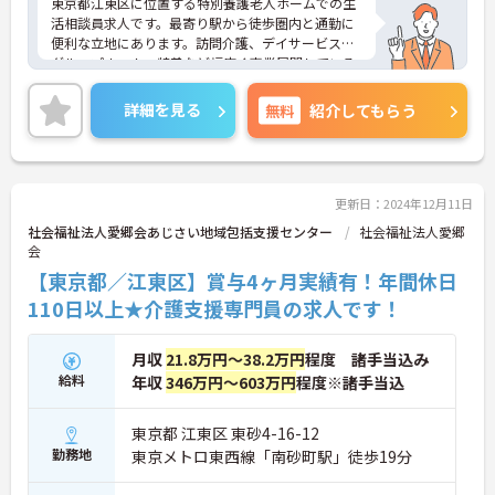
東京都江東区に位置する特別養護老人ホームでの生
活相談員求人です。最寄り駅から徒歩圏内と通勤に
便利な立地にあります。訪問介護、デイサービス、
グループホーム、特養など幅広く事業展開している
法人が運営していることもあり、母体の安定感は抜
群です。少人数で共同生活を送ることにより、認知
詳細を見る
無料
紹介してもらう
症の症状の進行を緩和とよりよい日常生活を送るこ
とを大切にしているため、1人1人の利用者さまをし
っかりとみることができます。ご興味のある方はお
気軽にお問い合わせ下さいませ。
更新日：2024年12月11日
社会福祉法人愛郷会あじさい地域包括支援センター
社会福祉法人愛郷
会
【東京都／江東区】賞与4ヶ月実績有！年間休日
110日以上★介護支援専門員の求人です！
月収
21.8万円～38.2万円
程度 諸手当込み
給料
年収
346万円～603万円
程度※諸手当込
東京都 江東区 東砂4-16-12
勤務地
東京メトロ東西線「南砂町駅」徒歩19分