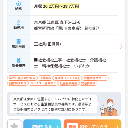
月収
26.2万円～28.7万円
給料
東京都 江東区 森下5-12-6
勤務地
都営新宿線「菊川(東京)駅」徒歩8分
正社員(正職員)
雇用形態
■社会福祉主事・社会福祉士・介護福祉
応募要件
士・精神保健福祉士：いずれか
駅から徒歩10分以内
日勤のみ
年間休日110日以上
資格取得サポート
研修制度あり
ボーナス・賞与あり
社会保険完備
交通費支給
東京都江東区に位置する、リハビリに特化したデイ
サービスにおける生活相談員の募集です。最寄駅よ
り徒歩圏内とアクセスに便利な立地にあります。
土日はお休みです。プライベートとのメリハリのあ
る働き方が可能です。ご利用者に寄り添ってサービ
スの提供を行っていただける方を募集しています。
詳細を見る
無料
紹介してもらう