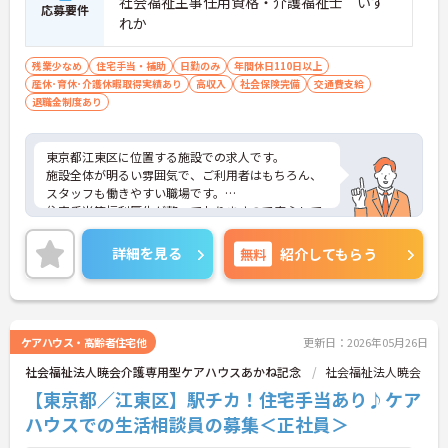
社会福祉主事任用資格・介護福祉士 いず
応募要件
れか
残業少なめ
住宅手当・補助
日勤のみ
年間休日110日以上
産休･育休･介護休暇取得実績あり
高収入
社会保険完備
交通費支給
退職金制度あり
東京都江東区に位置する施設での求人です。
施設全体が明るい雰囲気で、ご利用者はもちろん、
スタッフも働きやすい職場です。
住宅手当等福利厚生が整っておりますので安心して
就業して頂けます。
ご興味のある方はお気軽にお問い合わせ下さい。
詳細を見る
無料
紹介してもらう
ケアハウス・高齢者住宅他
更新日：2026年05月26日
社会福祉法人暁会介護専用型ケアハウスあかね記念
社会福祉法人暁会
【東京都／江東区】駅チカ！住宅手当あり♪ケア
ハウスでの生活相談員の募集＜正社員＞