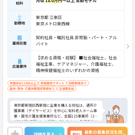
月収
18.0万円
～以上 常勤モデル
給料
東京都 江東区
勤務地
東京メトロ東西線
契約社員・嘱託社員 非常勤・パート・アル
雇用形態
バイト
【求める資格・経験】 ■社会福祉士、社会
福祉主事、ケアマネジャー、介護福祉士、
応募要件
精神保健福祉士のいずれかの資格
年間休日110日以上
資格取得サポート
研修制度あり
産休･育休･介護休暇取得実績あり
交通費支給
東京都新宿区西新宿に企業を構える同社は、通所介
護事業（デイサービス）を中心に有料老人ホーム事
業・居宅介護支援事業所など、全国125事業所（201
1年12月1日現在）を運営しております。勤務条件は
日勤のみで残業はありませんので、仕事とプライベ
最新の募集状況を問
ートが両立できる環境があります。また、ブランク
詳細を見る
無料