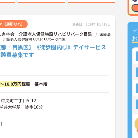
ア（通所リハ）
更新日：2024年10月18日
マ
人杏林会 介護老人保健施設リハビリパーク目黒
医療法
お
 介護老人保健施設リハビリパーク目黒
京都／目黒区】《徒歩圏内◎》デイサービス
相談員募集です
円～18.0万円
程度 基本給
 中央町二丁目5-12
学芸大学駅」徒歩10分
)