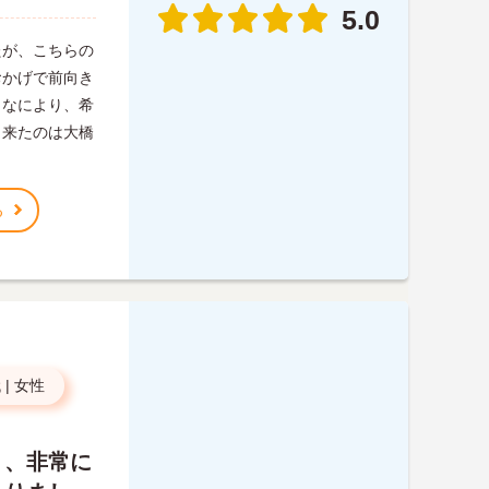
5.0
たが、こちらの
おかげで前向き
。なにより、希
出来たのは大橋
る
代
|
女性
り、非常に