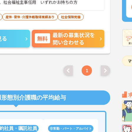
、社会福祉主事任用 いずれかお持ちの方
産休･育休･介護休暇取得実績あり
社会保険完備
最新の募集状況を
見る
無料
問い合わせる
1
用形態別介護職の平均給与
約社員・嘱託社員
非常勤・パート・アルバイト