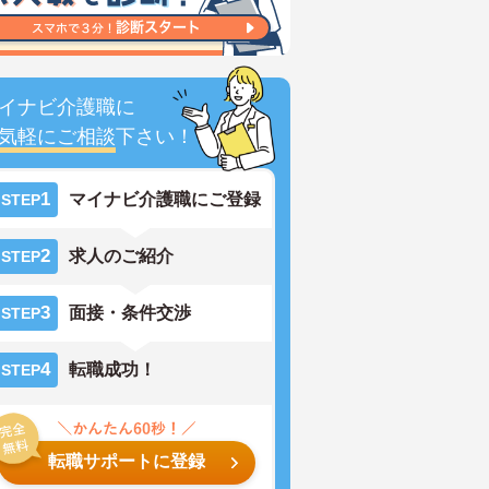
イナビ介護職に
気軽にご相談
下さい！
1
マイナビ介護職にご登録
STEP
2
求人のご紹介
STEP
3
面接・条件交渉
STEP
4
転職成功！
STEP
転職サポートに登録