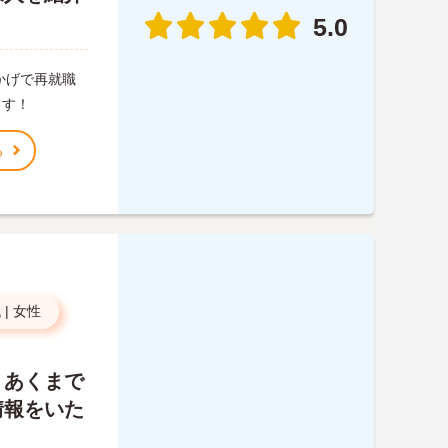
5.0
かげで再就職
ます！
る
代
|
女性
、あくまで
情報をいた