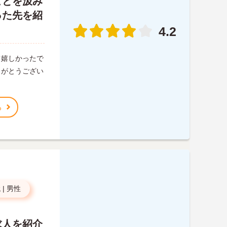
ことを汲み
った先を紹
4.2
て嬉しかったで
りがとうござい
る
代
|
男性
求人を紹介