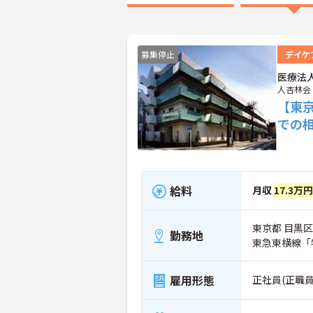
募集停止
デイケ
医療法
人杏林会
【東
での
給料
月収
17.3万
東京都 目黒区
勤務地
東急東横線「
雇用形態
正社員(正職員