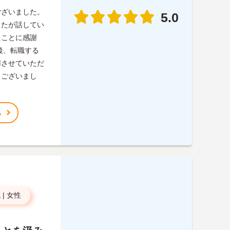
ございました。
5.0
したが話してい
たことに感謝
後、転職する
用させていただ
うございまし
る
代
|
女性