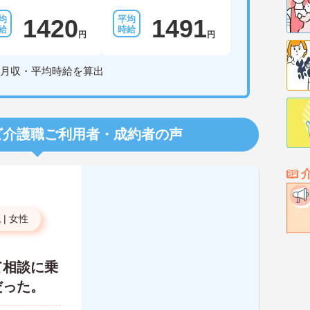
1420
1491
円
円
月収・平均時給を算出
ビ介護職
ご利用者・成約者の声
代
|
女性
て相談に乗
だった。