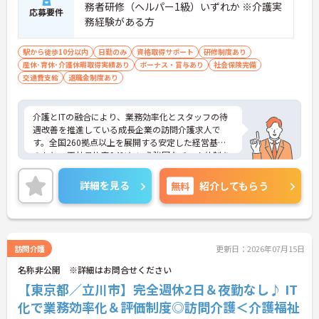
務者研修（ヘルパー1級）いずれか ※介護実
応募要件
務経験がある方
駅から徒歩10分以内
日勤のみ
資格取得サポート
研修制度あり
産休･育休･介護休暇取得実績あり
ボーナス・賞与あり
社会保険完備
交通費支給
退職金制度あり
介護とITの融合により、業務効率化とスタッフの待
遇改善を推進している成長企業の訪問介護求人で
す。全国260拠点以上を展開する安定した経営基盤
のもと、正社員比率94%という強固なチーム体制を
構築しています。介護福祉士資格手当や年2回の評価
面談など、専門資格と成果が収入に直結する仕組み
詳細を見る
無料
紹介してもらう
が整っています。夜勤なしの完全週休2日制（曜日固
定）を採用し、日々の記録業務はスマートフォンで
完結するため、施設勤務特有の不規則なシフトや煩
雑な事務作業の負担を抑え、ケアに専念できます。
定期的な面談で不安を解消できるフォロー体制もあ
訪問介護
更新日：2026年07月15日
り、介護福祉士としてサ責や管理者への着実なキャ
名称非公開 ※詳細はお問合せください
リアアップを目指す有資格者の方に推奨できる環境
です。
【東京都／立川市】完全週休2日＆夜勤なし♪ IT
化で業務効率化＆評価制度◎訪問介護＜介護福祉
★おすすめPOINT★