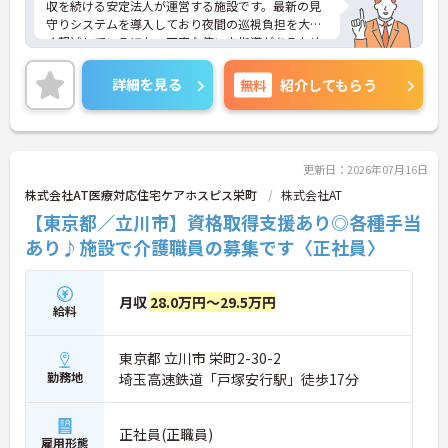
収を続ける安定法人が運営する施設です。最新の見
守りシステムを導入しており夜間の巡視負担を大き
く軽減しているほか、丁寧な使い方指導があるため
安心して業務を始められます。月平均残業10時間程
度、住宅手当や子供手当、1食300円の食事補助など
詳細を見る
無料
紹介してもらう
生活を支える福利厚生が大変充実しています。『ハ
タラクエール2023』の認証も取得しており、資格取
得支援や職種別研修制度を通じて着実なキャリアア
ップを目指せます。有資格者の方がそのスキルを存
分に活かし、ご自身の生活も大切にしながら長期的
更新日：2026年07月16日
に活躍できるおすすめの環境です。
株式会社AT医療対応住宅ケアホスピス栄町
株式会社AT
【東京都／立川市】資格取得支援あり◎各種手当
★おすすめPOINT★
【安定した経営基盤とキャリア支援】
あり♪施設で介護職員の募集です〈正社員〉
・全国140以上の施設を展開し連続増収を続ける安
定法人が運営しています
・資格取得支援や職種別研修制度があり有資格者の
月収
28.0万円～29.5万円
給料
スキルアップを応援しています
・昇格実績もあり頑張りがしっかり評価される風通
しの良い環境です
東京都 立川市 栄町2-30-2
【最新設備による負担軽減と働きやすさ】
勤務地
埼玉高速鉄道「戸塚安行駅」徒歩17分
・最新の見守りシステム導入により夜勤時の巡視の
手間を大きく軽減しています
・機器の導入にあたっては誰でも使いこなせるよう
正社員(正職員)
丁寧な指導を実施しています
雇用形態