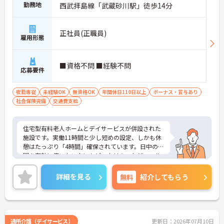
勤務地
西武拝島線「武蔵砂川駅」徒歩14分
正社員(正職員)
雇用形態
■資格不問 ■経験不問
応募要件
夜勤専従
未経験OK
無資格OK
年間休日110日以上
ボーナス・賞与あり
社会保険完備
交通費支給
住宅型有料老人ホームとデイサービスが併設された
施設です。実働11時間と少し短めの設定、しかも休
憩はたっぷり「4時間」確保されています。日中の時
間を有効に使いたい方にもピッタリのスケジュール
です。
◆「学びたい」という意欲を全力で応援する職場で
詳細を見る
無料
紹介してもらう
す。資格取得支援制度を利用すれば、介護職員初任
者研修や実務者研修などの費用を会社負担で取得可
能です。資格を取得するごとにしっかりと給与に反
映（昇給）されるのも魅力です。
◆施設ごとの課題を話し合う「スタッフミーティン
通所介護（デイサービス）
更新日：2026年07月10日