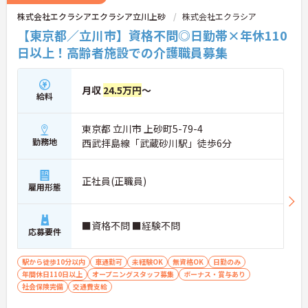
グ」や、利用者様へのケアを考える「ケースカンフ
株式会社エクラシアエクラシア立川上砂
株式会社エクラシア
ァレンス」を実施しています。新人・ベテランに関
係なく意見交換を行い、みんなで解決策を考えるフ
【東京都／立川市】資格不問◎日勤帯×年休110
ラットな関係性です。また、虐待防止研修などを通
日以上！高齢者施設での介護職員募集
じて「良いケア・悪いケア」の線引きを明確にし、
職員全員が安心して働ける、誇りを持てる職場環境
づくりに取り組んでいます。
月収
24.5万円
～
給料
東京都 立川市 上砂町5-79-4
勤務地
西武拝島線「武蔵砂川駅」徒歩6分
正社員(正職員)
雇用形態
■資格不問 ■経験不問
応募要件
駅から徒歩10分以内
車通勤可
未経験OK
無資格OK
日勤のみ
年間休日110日以上
オープニングスタッフ募集
ボーナス・賞与あり
社会保険完備
交通費支給