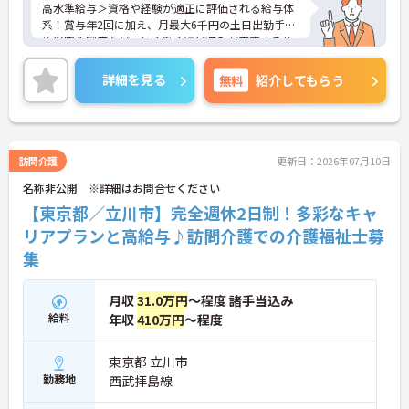
高水準給与＞資格や経験が適正に評価される給与体
系！賞与年2回に加え、月最大6千円の土日出勤手当
や退職金制度など、長く働くほど収入が安定する仕
組みが整っています
＜スマホ1台で完結！ICT活用で記録業務の負担を大
詳細を見る
無料
紹介してもらう
幅カット＞日々の記録やシフト確認はすべて自社開
発のスマホアプリで行えるため、手書き書類の作成
に追われることはありません。事務作業が効率化♪
本来の業務である「お客様へのケア」に集中できる
環境です。
訪問介護
更新日：2026年07月10日
＜「夜勤なし」で管理者・スペシャリストを目指せ
名称非公開 ※詳細はお問合せください
る明確なキャリアパス＞訪問介護のため夜勤がな
く、完全週休2日制で生活リズムを整えながら働け
【東京都／立川市】完全週休2日制！多彩なキャ
ます。現場のプロとして極める道、マネジメント職
リアプランと高給与♪訪問介護での介護福祉士募
へ進む道とキャリアプランも多様化しています。
集
月収
31.0万円
～程度 諸手当込み
給料
年収
410万円
～程度
東京都 立川市
勤務地
西武拝島線