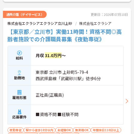
修、資格取得のための勉強会等ステップに応じて用
意されており安心してご就業いただけます。
ご興味を持たれた方は面接対策ポイントや求人の詳
通所介護（デイサービス）
更新日：2026年07月10日
細などお話しいたしますのでお気軽にお問い合わせ
株式会社エクラシアエクラシア立川上砂
株式会社エクラシア
下さい。
【東京都／立川市】実働11時間！資格不問◎高
齢者施設での介護職員募集《夜勤専従》
月収
31.0万円
～
給料
東京都 立川市 上砂町5-79-4
勤務地
西武拝島線「武蔵砂川駅」徒歩6分
正社員(正職員)
雇用形態
■資格不問 ■経験不問
応募要件
夜勤専従
駅から徒歩10分以内
未経験OK
無資格OK
年間休日110日以上