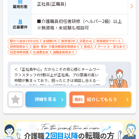
正社員(正職員)
評価面談で個人の頑張りが給与に還元される仕組み
雇用形態
が整っています
・サービス提供責任者や管理者へのキャリアアップ
■介護職員初任者研修（ヘルパー2級）以上
も目指せます
応募要件
※無資格・未経験も相談可
【IT化と手厚いフォロー体制により、業務のストレ
スを軽減できます】
駅から徒歩10分以内
未経験OK
無資格OK
日勤のみ
資格取得サポート
・記録票の提出やシフト確認をすべてスマートフォ
研修制度あり
産休･育休･介護休暇取得実績あり
高収入
ボーナス・賞与あり
ンで行えるため、手書きの書類作成や事業所への移
社会保険完備
交通費支給
退職金制度あり
動の手間が省けケア業務に集中できます
・定期的な面談を通じて上司がフォローする体制が
あり、訪問介護でありながら孤立することなくチー
＜「正社員中心」だからこその安心感とチームワー
ムの支援を受けながら業務に取り組めます
ク＞スタッフの9割以上が正社員。プロ意識の高い
仲間が集まっており、困ったときは相談し合える環
境です。性別に関わらず活躍できるフラットな雰囲
気があります。
＜電動自転車でラクラク移動！身体への負担を軽減
詳細を見る
無料
紹介してもらう
＞会社から1人1台、専用の電動自転車が支給されま
す（一部例外あり）。お客様のご自宅への移動が快
適になるだけでなく、貸与された自転車での通勤も
可能です。移動の負担を減らして元気にケアに向き
合えます。
＜頑張りがしっかり給与に反映される仕組み＞「社
員を大事にする」をモットーに、業界トップクラス