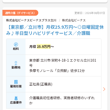
詳細をお話しいたしますのでお気軽にご相談くださ
い！
通所介護（デイサービス）
更新日：2026年08月07日
株式会社ビーナスビーナスプラス立川
株式会社ビーナス
【東京都／立川市】月収25.9万円～◎日曜固定休
み♪半日型リハビリデイサービス／介護職
月収
25.9万円
～
給料
東京都 立川市 栄町4-18-1 エクセル立川101
号
勤務地
多摩モノレール「立飛駅」徒歩11分
正社員(正職員)
雇用形態
介護職員初任者研修、実務者研修のいずれ
応募要件
か