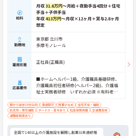
務をカバーすることでスタッフが心身にゆとりを持
月収
31.6万円
～月給＋夜勤手当4回分＋住宅
ってケアに専念できます
手当＋子供手当
【明確なキャリアパスで多様な選択肢を広げていけ
給料
年収
413万円
～月収×12ヶ月＋賞与2.8ヶ月
ます】
想定
・介護職から主任や施設長への昇格にくわえエリア
職や本部職への職種転換も可能です
東京都 立川市
・独自の研修制度で段階的にスキルを磨きながらご
勤務地
多摩モノレール
自身の目標に合わせたキャリアを描けます
【充実の手当と制度で腰を据えて長期的に活躍でき
ます】
正社員(正職員)
雇用形態
・住宅手当や子ども手当を支給し家庭を持った後も
安定した収入を確保できる体制です
・定年65歳と退職金制度を完備しており将来の安心
■ホームヘルパー1級、介護職員基礎研修、
感を持って長く働き続けられます
介護職員初任者研修(ヘルパー2級)、介護福
応募要件
祉士実務者研修 いずれか必須 ※有料老人
ホーム経験者歓迎
駅から徒歩10分以内
車通勤可
残業少なめ
住宅手当・補助
託児所・育児補助
ボーナス・賞与あり
社会保険完備
交通費支給
退職金制度あり
全国で140以上の介護施設を展開し創業以来連続増