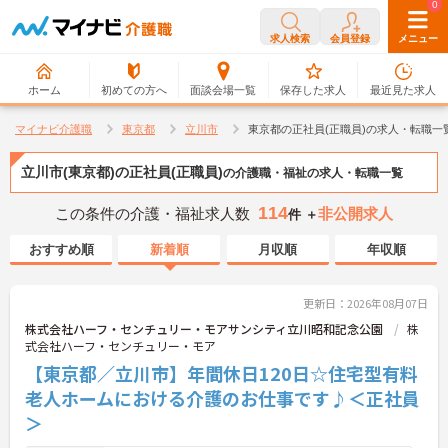
0
0
求人検索
会員登録
メニュー
ホーム
初めての方へ
面談会場一覧
保存した求人
最近見た求人
マイナビ介護職
東京都
立川市
東京都の正社員(正職員)の求人・転職一
立川市(東京都)の正社員(正職員)
の介護職・福祉の求人・転職一覧
114
この条件の介護・福祉求人数
非公開求人
件 ＋
おすすめ順
新着順
月収順
年収順
更新日：2026年08月07日
株式会社ハーフ・センチュリー・モアサンシティ立川昭和記念公園
株
式会社ハーフ・センチュリー・モア
【東京都／立川市】年間休日120日☆住宅型有料
老人ホームにおける介護のお仕事です♪＜正社員
＞