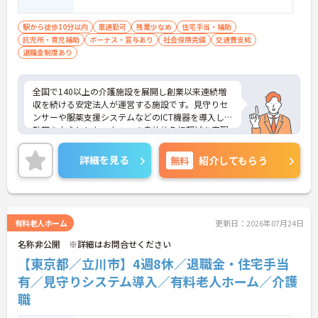
駅から徒歩10分以内
車通勤可
残業少なめ
住宅手当・補助
託児所・育児補助
ボーナス・賞与あり
社会保険完備
交通費支給
退職金制度あり
全国で140以上の介護施設を展開し創業以来連続増
収を続ける安定法人が運営する施設です。見守りセ
ンサーや服薬支援システムなどのICT機器を導入し夜
勤帯を中心としたスタッフの身体的負担軽減を実現
しています。独自のHITOWAアカデミーによる体系
的な研修制度や資格取得支援を通じて専門性を高め
詳細を見る
無料
紹介してもらう
られるほか、施設長や本部職への職種転換など一人
ひとりの希望に合わせた多様なキャリアパスを描け
ます。住宅手当や子ども手当などの福利厚生にくわ
え65歳定年制や退職金制度も完備しており、ライフ
ステージが変化しても将来を見据えて安心して働き
有料老人ホーム
更新日：2026年07月24日
続けられる環境が整っています。
名称非公開 ※詳細はお問合せください
★おすすめPOINT★
【東京都／立川市】4週8休／退職金・住宅手当
【ICT設備の導入で身体的な負担を軽減できる環境で
有／見守りシステム導入／有料老人ホーム／介護
す】
職
・見守りセンサーや服薬支援システムを活用し夜勤
帯の業務を設備でサポートしています ・仕組みで業