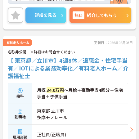
境です。東急電鉄の関連会社が運営しているので、
経営及び雇用面が安定しており福利厚生が充実して
います。年間休日115日とお休みが多く、残業は少
詳細を見る
無料
紹介してもらう
なめで働きやすい環境♪24H看護なので安心できる
のもポイントです。
ご興味ある方には、面接対策ポイントなど、さらに
詳細をお話しいたしますのでお気軽にご相談くださ
い！
有料老人ホーム
更新日：2026年08月03日
名称非公開 ※詳細はお問合せください
【 東京都／立川市】4週8休／退職金・住宅手当
有／IOTによる業務効率化／有料老人ホーム／介
護福祉士
月収
34.0万円
～月給＋夜勤手当4回分＋住宅
給料
手当＋子供手当
東京都 立川市
勤務地
多摩モノレール
正社員(正職員)
雇用形態