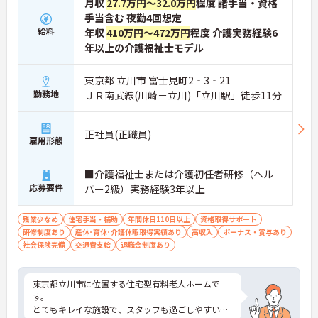
月収
27.7万円～32.0万円
程度 諸手当・資格
手当含む 夜勤4回想定
給料
年収
410万円～472万円
程度 介護実務経験6
年以上の介護福祉士モデル
東京都 立川市 富士見町2‐3‐21
勤務地
ＪＲ南武線(川崎－立川)「立川駅」徒歩11分
正社員(正職員)
雇用形態
■介護福祉士または介護初任者研修（ヘル
応募要件
パー2級）実務経験3年以上
残業少なめ
住宅手当・補助
年間休日110日以上
資格取得サポート
研修制度あり
産休･育休･介護休暇取得実績あり
高収入
ボーナス・賞与あり
社会保険完備
交通費支給
退職金制度あり
東京都立川市に位置する住宅型有料老人ホームで
す。
とてもキレイな施設で、スタッフも過ごしやすい環