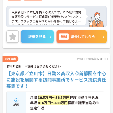
東京新宿区に本社を構える法人です。この度は訪問
介護施設でサービス提供責任者業務をお任せいたし
ます。スタッフ自身がやりがいを持って働けるよ
う、待遇の改善や教育制度などの取り組みに力を入
れています。IT事業本部が作成した事務処理ソフト
を導入しており、事務作業は少なく、その分ご利用
詳細を見る
無料
紹介してもらう
者様への対応を重視することもできます。入社後の
研修はもちろん、介護技術研修、PC研修、マナー研
修、資格取得のための勉強会等ステップに応じて用
意されており安心してご就業いただけます。
ご興味を持たれた方は面接対策ポイントや求人の詳
訪問介護
更新日：2026年07月10日
細などお話しいたしますのでお気軽にお問い合わせ
名称非公開 ※詳細はお問合せください
下さい。
【東京都／立川市】日勤×高収入◎首都圏を中心
に施設を展開する訪問事業所でサービス提供責任
募集です！
月収
30.5万円～36.5万円
程度 ※諸手当込み
年収
416万円～488万円
程度※諸手当込み※
給料
想定年収