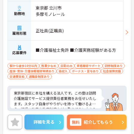
東京都 立川市
勤務地
多摩モノレール
正社員(正職員)
雇用形態
■介護福祉士免許 ■介護実務経験がある方
応募要件
駅から徒歩10分以内
残業少なめ
日勤のみ
資格取得サポート
研修制度あり
産休･育休･介護休暇取得実績あり
高収入
ボーナス・賞与あり
社会保険完備
交通費支給
退職金制度あり
東京新宿区に本社を構える法人です。この度は訪問
介護施設でサービス提供責任者業務をお任せいたし
ます。スタッフ自身がやりがいを持って働けるよ
う、待遇の改善や教育制度などの取り組みに力を入
れています。IT事業本部が作成した事務処理ソフト
を導入しており、事務作業は少なく、その分ご利用
詳細を見る
無料
紹介してもらう
者様への対応を重視することもできます。入社後の
研修はもちろん、介護技術研修、PC研修、マナー研