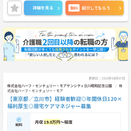
ご興味のある方には、面接対策ポイントなど、さら
に詳細をお話しいたしますのでお気軽にご相談くだ
詳細を見る
無料
紹介してもらう
さい！
更新日：2026年08月07日
株式会社ハーフ・センチュリー・モアサンシティ立川昭和記念公園
株
式会社ハーフ・センチュリー・モア
【東京都／立川市】経験者歓迎◎年間休日120×
福利厚生◎居宅ケアマネジャー募集
月収
19.0万円
～程度
給料