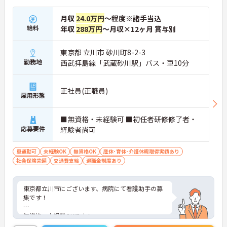
月収
24.0万円
～程度※諸手当込
給料
年収
288万円
～月収×12ヶ月 賞与別
東京都 立川市 砂川町8-2-3
勤務地
西武拝島線「武蔵砂川駅」バス・車10分
正社員(正職員)
雇用形態
■無資格・未経験可 ■初任者研修修了者・
応募要件
経験者尚可
車通勤可
未経験OK
無資格OK
産休･育休･介護休暇取得実績あり
社会保険完備
交通費支給
退職金制度あり
東京都立川市にございます、病院にて看護助手の募
集です！
無資格・未経験OKです！