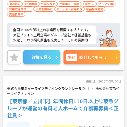
車通勤可
未経験OK
残業少なめ
住宅手当・補助
日勤のみ
ブランクOK
資格取得サポート
研修制度あり
ボーナス・賞与あり
社会保険完備
交通費支給
全国で100か所以上の事業所を展開する法人です。
東証プライム上場企業のグループ会社で経営基盤も
安定しており福利厚生も充実しているため長期的な
就業が叶いやすい環境です。
また、キャリアパス制度が整っているので、経験が
浅い方・ブランクがある方も高い目標をもって仕事
詳細を見る
無料
紹介してもらう
に取り組んでいただけます◎
ご興味ある方には、面接対策ポイントなど、さらに
詳細をお話しいたしますのでお気軽にご相談くださ
い！
更新日：2026年08月04日
株式会社東急イーライフデザイングランクレール立川
株式会社東急イ
ーライフデザイン
【東京都／立川市】年間休日110日以上◎東急グ
ループが運営の有料老人ホームで介護職募集＜正
社員＞