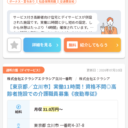
ボーナス・賞与あり
社会保険完備
交通費支給
サービス付き高齢者向け住宅とデイサービスが併設
された施設です。実働11時間と少し短めの設定、し
かも休憩はたっぷり「4時間」確保されています。日
中の時間を有効に使いたい方にもピッタリのスケジ
ュールです。
◆「学びたい」という意欲を全力で応援する職場で
詳細を見る
無料
紹介してもらう
す。資格取得支援制度を利用すれば、介護職員初任
者研修や実務者研修などの費用を会社負担で取得可
能です。資格を取得するごとにしっかりと給与に反
映（昇給）されるのも魅力です。
◆施設ごとの課題を話し合う「スタッフミーティン
通所介護（デイサービス）
更新日：2026年07月10日
グ」や、利用者様へのケアを考える「ケースカンフ
株式会社エクラシアエクラシア立川一番町
株式会社エクラシア
ァレンス」を実施しています。新人・ベテランに関
係なく意見交換を行い、みんなで解決策を考えるフ
【東京都／立川市】実働11時間！資格不問◎高
ラットな関係性です。また、虐待防止研修などを通
齢者施設での介護職員募集《夜勤専従》
じて「良いケア・悪いケア」の線引きを明確にし、
職員全員が安心して働ける、誇りを持てる職場環境
づくりに取り組んでいます。
月収
31.0万円
～
給料
東京都 立川市 一番町4-37-8