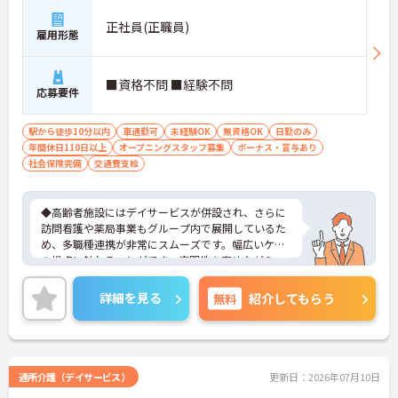
正社員(正職員)
雇用形態
■資格不問 ■経験不問
応募要件
駅から徒歩10分以内
車通勤可
未経験OK
無資格OK
日勤のみ
年間休日110日以上
オープニングスタッフ募集
ボーナス・賞与あり
社会保険完備
交通費支給
◆高齢者施設にはデイサービスが併設され、さらに
訪問看護や薬局事業もグループ内で展開しているた
め、多職種連携が非常にスムーズです。幅広いケア
の視点に触れることができ、専門性を高めながらス
キルアップできる土壌があります。
◆「学びたい」という意欲を全力で応援する職場で
詳細を見る
無料
紹介してもらう
す。資格取得支援制度を利用すれば、介護職員初任
者研修や実務者研修などの費用を会社負担で取得可
能です。資格を取得するごとにしっかりと給与に反
映（昇給）されるのも魅力です。
◆施設ごとの課題を話し合う「スタッフミーティン
通所介護（デイサービス）
更新日：2026年07月10日
グ」や、利用者様へのケアを考える「ケースカンフ