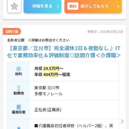
もちろん経験者の方のご応募もお待ちしております
詳細を見る
無料
紹介してもらう
♪
ご興味のある方は、マイナビ介護職までお問い合わ
せください。
訪問介護
更新日：2026年07月15日
名称非公開 ※詳細はお問合せください
【東京都／立川市】完全週休2日＆夜勤なし♪ IT
化で業務効率化＆評価制度◎訪問介護＜介護職＞
月収
29.5万円
～
給料
年収
404万円
～程度
東京都 立川市
勤務地
多摩モノレール
正社員(正職員)
雇用形態
■介護職員初任者研修（ヘルパー2級）、実