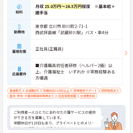
月収
25.0万円～26.5万円
程度 ※基本給＋
給料
諸手当
東京都 立川市 砂川町2-71-1
勤務地
西武拝島線「武蔵砂川駅」バス・車4分
正社員(正職員)
雇用形態
■介護職員初任者研修（ヘルパー2級）以
上、介護福祉士 いずれか ※実務経験ある
応募要件
方優遇
車通勤可
未経験OK
年間休日110日以上
資格取得サポート
研修制度あり
産休･育休･介護休暇取得実績あり
社会保険完備
交通費支給
ご利用者一人ひとりにあわせた介護サービスの提供
ができる方を募集しています。
年間休日が120日もあり、プライベートとのメリハ
リをつけて働くことができます。