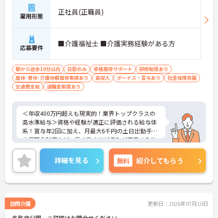
正社員(正職員)
雇用形態
■介護福祉士 ■介護実務経験がある方
応募要件
駅から徒歩10分以内
日勤のみ
資格取得サポート
研修制度あり
産休･育休･介護休暇取得実績あり
高収入
ボーナス・賞与あり
社会保険完備
交通費支給
退職金制度あり
＜年収400万円超えも現実的！業界トップクラスの
高水準給与＞資格や経験が適正に評価される給与体
系！賞与年2回に加え、月最大6千円の土日出勤手当
や退職金制度など、長く働くほど収入が安定する仕
組みが整っています
＜スマホ1台で完結！ICT活用で記録業務の負担を大
詳細を見る
無料
紹介してもらう
幅カット＞日々の記録やシフト確認はすべて自社開
発のスマホアプリで行えるため、手書き書類の作成
に追われることはありません。事務作業が効率化♪
本来の業務である「お客様へのケア」に集中できる
環境です。
訪問介護
更新日：2026年07月10日
＜「夜勤なし」で管理者・スペシャリストを目指せ
名称非公開 ※詳細はお問合せください