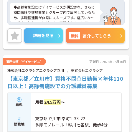
◆高齢者施設にはデイサービスが併設され、さらに
訪問看護や薬局事業もグループ内で展開しているた
め、多職種連携が非常にスムーズです。幅広いケア
の視点に触れることができ、専門性を高めながらス
キルアップできる土壌があります。
◆「学びたい」という意欲を全力で応援する職場で
詳細を見る
無料
紹介してもらう
す。資格取得支援制度を利用すれば、介護職員初任
者研修や実務者研修などの費用を会社負担で取得可
能です。資格を取得するごとにしっかりと給与に反
映（昇給）されるのも魅力です。
◆施設ごとの課題を話し合う「スタッフミーティン
通所介護（デイサービス）
更新日：2026年07月10日
グ」や、利用者様へのケアを考える「ケースカンフ
株式会社エクラシアエクラシア立川
株式会社エクラシア
ァレンス」を実施しています。新人・ベテランに関
係なく意見交換を行い、みんなで解決策を考えるフ
【東京都／立川市】資格不問◎日勤帯×年休110
ラットな関係性です。また、虐待防止研修などを通
日以上！高齢者施設での介護職員募集
じて「良いケア・悪いケア」の線引きを明確にし、
職員全員が安心して働ける、誇りを持てる職場環境
づくりに取り組んでいます。
月収
24.5万円
～
給料
東京都 立川市 幸町1-33-22
勤務地
多摩モノレール「砂川七番駅」徒歩4分