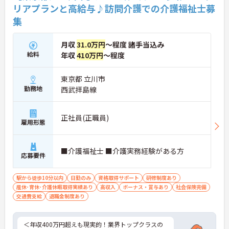
格手当や土日出勤手当も充実。キャリアパスも明確
リアプランと高給与♪訪問介護での介護福祉士募
で、管理者へのステップアップなど、頑張りに応じ
集
て収入もやりがいもアップします。
月収
31.0万円
～程度 諸手当込み
給料
年収
410万円
～程度
東京都 立川市
勤務地
西武拝島線
正社員(正職員)
雇用形態
■介護福祉士 ■介護実務経験がある方
応募要件
駅から徒歩10分以内
日勤のみ
資格取得サポート
研修制度あり
産休･育休･介護休暇取得実績あり
高収入
ボーナス・賞与あり
社会保険完備
交通費支給
退職金制度あり
＜年収400万円超えも現実的！業界トップクラスの