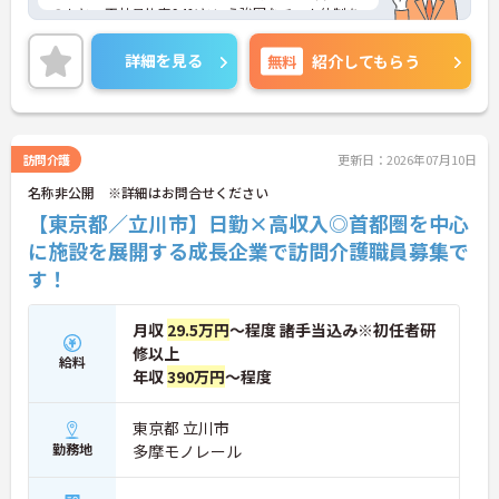
のもと、正社員比率94%という強固なチーム体制を
構築しています。介護福祉士資格手当や年2回の評価
面談など、専門資格と成果が収入に直結する仕組み
詳細を見る
無料
紹介してもらう
が整っています。夜勤なしの完全週休2日制（曜日固
定）を採用し、日々の記録業務はスマートフォンで
完結するため、施設勤務特有の不規則なシフトや煩
雑な事務作業の負担を抑え、ケアに専念できます。
定期的な面談で不安を解消できるフォロー体制もあ
訪問介護
更新日：2026年07月10日
り、介護福祉士としてサ責や管理者への着実なキャ
名称非公開 ※詳細はお問合せください
リアアップを目指す有資格者の方に推奨できる環境
です。
【東京都／立川市】日勤×高収入◎首都圏を中心
に施設を展開する成長企業で訪問介護職員募集で
★おすすめPOINT★
す！
【夜勤なし・曜日固定の休日で、身体への負担を抑
えた働き方が実現できます】
・8:00～19:00の間での実働8時間勤務で夜勤が存在
月収
29.5万円
～程度 諸手当込み※初任者研
しないため、生活リズムを整えながら健康的に働き
修以上
続けることができます
給料
・完全週休2日制（曜日固定）を採用していること
年収
390万円
～程度
により、先々の予定が立てやすくプライベートの時
間をしっかりと確保できる環境です
東京都 立川市
勤務地
多摩モノレール
【専門資格を活かした収入アップと明確なキャリア
形成が期待できます】
・介護福祉士資格手当が支給されるほか、年2回の