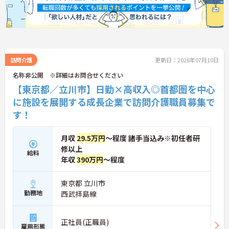
の給与水準を目指しています。賞与は年2回あり、資
格手当や土日出勤手当も充実。キャリアパスも明確
で、管理者へのステップアップなど、頑張りに応じ
て収入もやりがいもアップします。
訪問介護
更新日：2026年07月10日
名称非公開 ※詳細はお問合せください
【東京都／立川市】日勤×高収入◎首都圏を中心
に施設を展開する成長企業で訪問介護職員募集で
す！
月収
29.5万円
～程度 諸手当込み※初任者研
修以上
給料
年収
390万円
～程度
東京都 立川市
勤務地
西武拝島線
正社員(正職員)
雇用形態