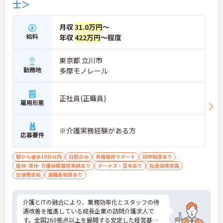
士＞
【夜勤なし・曜日固定の休日で、身体への負担を抑
えた働き方が実現できます】
・8:00～19:00の間での実働8時間勤務で夜勤が存在
月収
31.0万円
～
しないため、生活リズムを整えながら健康的に働き
給料
年収
422万円
～程度
続けることができます
・完全週休2日制（曜日固定）を採用していること
により、先々の予定が立てやすくプライベートの時
東京都 立川市
間をしっかりと確保できる環境です
勤務地
多摩モノレール
【専門資格を活かした収入アップと明確なキャリア
形成が期待できます】
正社員(正職員)
・資格手当が支給されるほか、年2回の評価面談で
雇用形態
個人の頑張りが給与に還元される仕組みが整ってい
ます
・サービス提供責任者や管理者へのキャリアアップ
※介護実務経験がある方
応募要件
も目指せます
【IT化と手厚いフォロー体制により、業務のストレ
駅から徒歩10分以内
日勤のみ
資格取得サポート
研修制度あり
スを軽減できます】
産休･育休･介護休暇取得実績あり
ボーナス・賞与あり
社会保険完備
・記録票の提出やシフト確認をすべてスマートフォ
交通費支給
退職金制度あり
ンで行えるため、手書きの書類作成や事業所への移
動の手間が省けケア業務に集中できます
・定期的な面談を通じて上司がフォローする体制が
介護とITの融合により、業務効率化とスタッフの待
あり、訪問介護でありながら孤立することなくチー
遇改善を推進している成長企業の訪問介護求人で
ムの支援を受けながら業務に取り組めます
す。全国260拠点以上を展開する安定した経営基盤