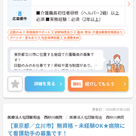
【生活を支える充実の福利厚生】
・住宅手当や子供手当などご家族の生活もサポート
■介護職員初任者研修（ヘルパー2級）以上
する手当を完備しています
応募要件
・1食300円で施設と同じ食事が食べられる食事補助
必須 ■実務経験：必須（2年以上）
制度を利用できます ・徒歩や自転車の通勤手当も用
意しています
日勤のみ
資格取得サポート
研修制度あり
産休･育休･介護休暇取得実績あり
ボーナス・賞与あり
社会保険完備
交通費支給
東京都立川市に位置する施設で介護職員の募集で
す！
日勤のみのお仕事です！昇給や賞与制度があり、頑
張りが評価されてしっかりと還元されます。さらに
各種手当もあるのは嬉しいポイントです◎資格取得
支援制度もあるため働きながら取得可能◎丁寧な研
詳細を見る
無料
紹介してもらう
修とフォロー体制で、ご自身のスキルアップもでき
ます！
こちらの求人にご興味がございましたら面接のポイ
ントもお伝えしますので是非ご応募お待ちしており
ます。
更新日：2026年07月15日
医療法人社団敏和会 西砂川病院
医療法人社団敏和会 西砂川病院
【東京都／立川市】無資格・未経験OK★病院に
て看護助手の募集です！