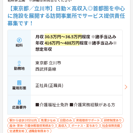
る明確なキャリアパス＞訪問介護のため夜勤がな
く、完全週休2日制で生活リズムを整えながら働け
【東京都／立川市】日勤×高収入◎首都圏を中心
ます。現場のプロとして極める道、マネジメント職
に施設を展開する訪問事業所でサービス提供責任
へ進む道とキャリアプランも多様化しています。
募集です！
月収
30.5万円～36.5万円
程度 ※諸手当込み
年収
416万円～488万円
程度※諸手当込み※
給料
想定年収
東京都 立川市
勤務地
西武拝島線
正社員(正職員)
雇用形態
■介護福祉士免許 ■介護実務経験がある方
応募要件
駅から徒歩10分以内
残業少なめ
日勤のみ
資格取得サポート
研修制度あり
産休･育休･介護休暇取得実績あり
高収入
ボーナス・賞与あり
社会保険完備
交通費支給
退職金制度あり