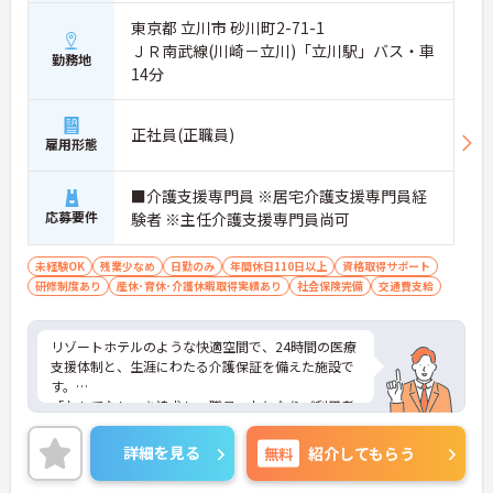
東京都 立川市 砂川町2-71-1
ＪＲ南武線(川崎－立川)「立川駅」バス・車
勤務地
14分
正社員(正職員)
雇用形態
■介護支援専門員 ※居宅介護支援専門員経
応募要件
験者 ※主任介護支援専門員尚可
未経験OK
残業少なめ
日勤のみ
年間休日110日以上
資格取得サポート
研修制度あり
産休･育休･介護休暇取得実績あり
社会保険完備
交通費支給
リゾートホテルのような快適空間で、24時間の医療
支援体制と、生涯にわたる介護保証を備えた施設で
す。
「おもてなし」を追求し、職員一丸となりご利用者
様をサポートしています。
年間休日120日あり、メリハリつけてご就業いただ
詳細を見る
無料
紹介してもらう
けるのもポイントで
ご興味ある方には、面接対策ポイントなど、さらに