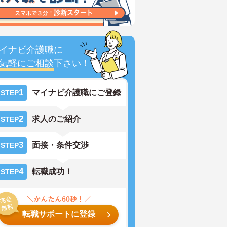
イナビ介護職に
気軽にご相談
下さい！
1
マイナビ介護職にご登録
STEP
2
求人のご紹介
STEP
3
面接・条件交渉
STEP
4
転職成功！
STEP
転職サポートに登録