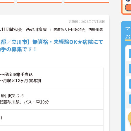
更新日：2026年07月15日
マ
人社団敏和会 西砂川病院
医療法人社団敏和会 西砂川病
お
京都／立川市】無資格・未経験OK★病院にて
助手の募集です！
～程度※諸手当込
～月収×12ヶ月 賞与別
砂川町8-2-3
武蔵砂川駅」バス・車10分
)