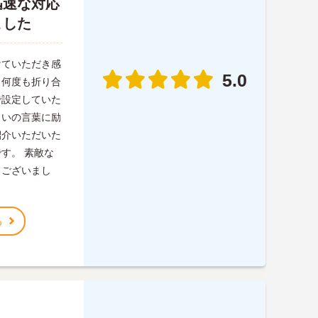
迅速な対応
ました
けていただき感
5.0
と何度も折り合
で設定していた
さいの言葉に励
紹介いただいた
す。 素敵な
うございまし
る