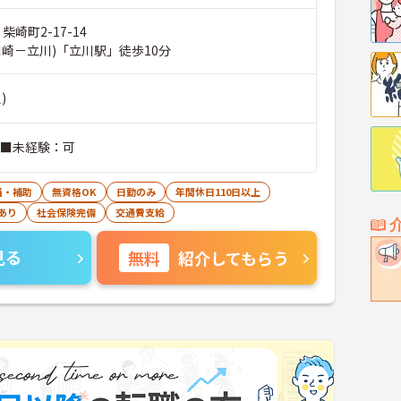
柴崎町2-17-14
川崎－立川)「立川駅」徒歩10分
)
 ■未経験：可
当・補助
無資格OK
日勤のみ
年間休日110日以上
あり
社会保険完備
交通費支給
見る
無料
紹介してもらう