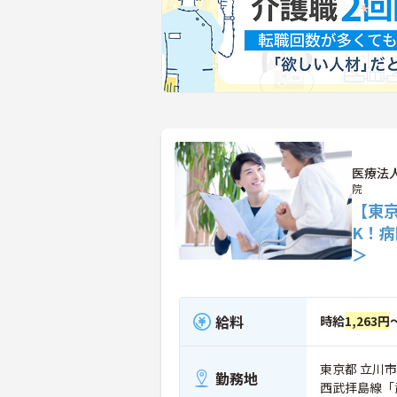
医療法
院
【東
K！
＞
給料
時給
1,263円
東京都 立川市 
勤務地
西武拝島線「