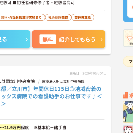
経験可 ■初任者研修修了者・経験者尚可
･育休･介護休暇取得実績あり
社会保険完備
交通費支給
見る
無料
紹介してもらう
更新日：2026年06月04日
人財団立川中央病院
医療法人財団立川中央病院
京都／立川市】年間休日115日◎地域密着の
ミックス病院での看護助手のお仕事です♪＜
員＞
円～21.9万円
程度 ※基本給＋諸手当