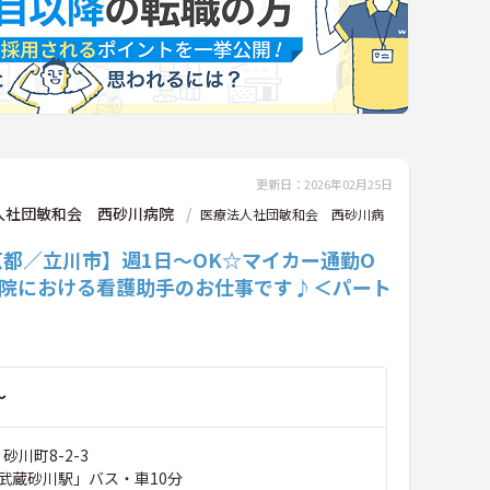
更新日：2026年02月25日
人社団敏和会 西砂川病院
医療法人社団敏和会 西砂川病
京都／立川市】週1日～OK☆マイカー通勤O
病院における看護助手のお仕事です♪＜パート
～
砂川町8-2-3
武蔵砂川駅」バス・車10分