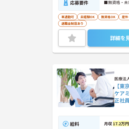
応募要件
■無資格・未
車通勤可
未経験OK
無資格OK
産休
退職金制度あり
詳細を
医療法
【東
ケア
正社
給料
月収
17.2万