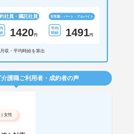
約社員・嘱託社員
非常勤・パート・アルバイト
1420
1491
円
円
月収・平均時給を算出
ビ介護職
ご利用者・成約者の声
代
|
女性