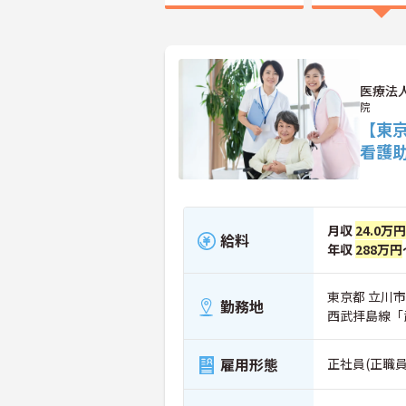
医療法
院
【東
看護
月収
24.0万円
給料
年収
288万円
東京都 立川市 
勤務地
西武拝島線「
雇用形態
正社員(正職員