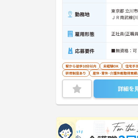
東京都 立川市 
勤務地
ＪＲ南武線(
雇用形態
正社員(正職員
応募要件
■無資格：可
駅から徒歩10分以内
未経験OK
住宅手
研修制度あり
産休･育休･介護休暇取得実績
詳細を