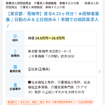
医療法人財団岩尾会 介護老人保健施設 青梅すえひろ苑
医療法人財
団岩尾会 介護老人保健施設 青梅すえひろ苑
【東京都／青梅市】賞与4.25ヶ月分！★経験者募
集♪日勤のみ＆土日祝休み！老健での相談員求人
♪
月収
24.0万円～28.9万円
給料
東京都 青梅市 末広町1－4－5
勤務地
ＪＲ青梅線「小作駅」徒歩16分
正社員(正職員)
雇用形態
■社会福祉士免許、介護福祉士免許、社会
福祉主事資格、介護支援専門員（ケアマ
応募要件
ネ）免許 ※上記いずれかをお持ちの方
車通勤可
住宅手当・補助
産休･育休･介護休暇取得実績あり
社会保険完備