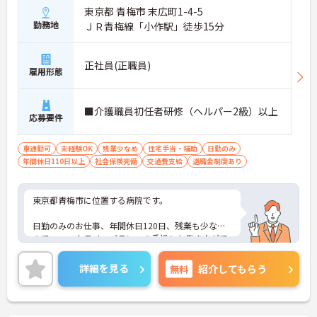
東京都 青梅市 末広町1-4-5
勤務地
ＪＲ青梅線「小作駅」徒歩15分
正社員(正職員)
雇用形態
■介護職員初任者研修（ヘルパー2級）以上
応募要件
車通勤可
未経験OK
残業少なめ
住宅手当・補助
日勤のみ
年間休日110日以上
社会保険完備
交通費支給
退職金制度あり
東京都青梅市に位置する病院です。
日勤のみのお仕事、年間休日120日、残業も少ない
ので、ワークライフバランスの重視した働き方がで
きます。
詳細を見る
無料
紹介してもらう
スタッフの仲も良く、アットホームな雰囲気が自慢
です。
ご興味ある方には、面接対策ポイントなど、詳細を