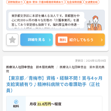
研修制度あり
産休･育休･介護休暇取得実績あり
社会保険完備
交通費支給
東京都文京区に本部を構える法人です。首都圏を中
心に約300ヶ所の様々な形態の「介護事業所」を運
営しており安定感も抜群です。福利厚生等の待遇面
も魅力♪介護系の資格や経験がない方もチャレンジ
OK◎資格取得支援もあり働きながらスキルアップも
目指します。ご興味ある方には、面接対策ポイント
詳細を見る
無料
紹介してもらう
など、さらに詳細をお話しいたしますのでお気軽に
ご相談ください！
更新日：2026年02月09日
医療法人社団幸悠会 鈴木慈光病院
医療法人社団幸悠会 鈴木慈光病
院
【東京都／青梅市】資格・経験不問！賞与4ヶ月
支給実績有り♪精神科病院での看護助手（正社
員）
月収
21.0万円
～程度
給料