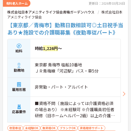
業所に異動したい等、メンバーのキャリアをグルー
有料老人ホーム
更新日：2026年03月26日
プ全体で支えます!
株式会社日本アメニティライフ協会青梅ガーデンハウス
株式会社日本
アメニティライフ協会
【東京都／青梅市】勤務日数相談可◎土日祝手当
あり★施設での介護職募集《夜勤専従パート》
時給
1,226円
～
給料
東京都 青梅市 塩船10番地
勤務地
ＪＲ青梅線「河辺駅」バス・車5分
非常勤・パート・アルバイト
雇用形態
■資格不問（ 施設によっては介護資格必須
の場合あり） ※未経験可 ※介護職員初任者
応募要件
研修（旧ホームヘルパー2級）以上の介護資
格をお持ちの方優遇
夜勤専従
未経験OK
無資格OK
ブランクOK
資格取得サポート