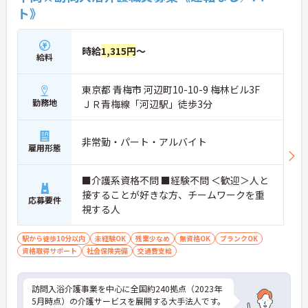
ト》
・残業は月平均15時間程度
・夏季・冬季休暇それぞれ3日あり
→ 無理なく長く働き続けやすい体制を大切にしてい
ます
時給
1,315円
～
給料
■ 3つのサービスでスキルUP？？
東京都 青梅市 河辺町10-10-9 梅林ビル3F
幅広い経験を積めるのが魅力です。
勤務地
ＪＲ青梅線「河辺駅」徒歩3分
・通い・訪問・宿泊の3形態に対応
・利用者に合わせて柔軟に支援を切り替え
・身体介護、生活援助、送迎まで一貫して担当
非常勤・パート・アルバイト
→ 実務を通じて介護力をしっかり伸ばせます
雇用形態
■ 在宅生活を支えるやりがい◎
■介護系資格不問 ■経験不問 ＜歓迎＞人と
接することが好きな方、チームワークを重
地域に密着した介護を実践できます。
応募要件
・自宅での生活継続を第一に考える支援
視する人
・訪問を通じて生活環境にも深く関われる
・地域包括ケアの一員として活躍できる
駅から徒歩10分以内
未経験OK
残業少なめ
無資格OK
ブランクOK
→ 「人の暮らしに寄り添う介護」を実感できる環境
資格取得サポート
社会保険完備
交通費支給
です
■ 安定収入を支える制度が充実？？
訪問入浴介護事業を中心に全国約240拠点（2023年
5月時点）の介護サービスを展開する大手法人です。
将来を見据えて働けます。