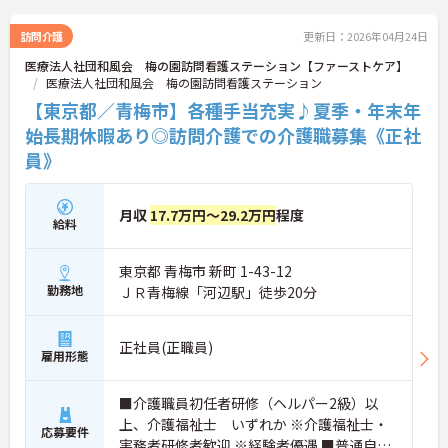
訪問介護
更新日：2026年04月24日
医療法人社団和風会 梅の園訪問看護ステーション【ファーストケア】
医療法人社団和風会 梅の園訪問看護ステーション
【東京都／青梅市】各種手当充実♪夏季・年末年
始長期休暇あり◎訪問介護での介護職募集《正社
員》
月収
17.7万円～29.2万円
程度
給料
東京都 青梅市 新町 1-43-12
勤務地
ＪＲ青梅線「河辺駅」徒歩20分
正社員(正職員)
雇用形態
■介護職員初任者研修（ヘルパー2級）以
上、介護福祉士 いずれか ※介護福祉士・
応募要件
実務者研修者歓迎 ※経験者優遇 ■普通自動