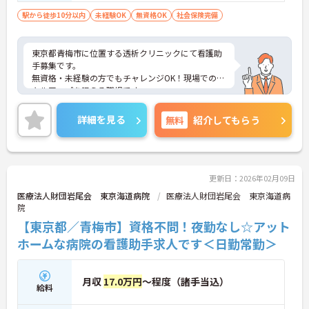
駅から徒歩10分以内
未経験OK
無資格OK
社会保険完備
東京都青梅市に位置する透析クリニックにて看護助
手募集です。
無資格・未経験の方でもチャレンジOK！現場でのス
キルアップを狙える職場です。
ご興味のある方には、面接対策ポイントなど、さら
に詳細をお話いたしますので、お気軽にご相談くだ
詳細を見る
無料
紹介してもらう
さい。
更新日：2026年02月09日
医療法人財団岩尾会 東京海道病院
医療法人財団岩尾会 東京海道病
院
【東京都／青梅市】資格不問！夜勤なし☆アット
ホームな病院の看護助手求人です＜日勤常勤＞
月収
17.0万円
～程度（諸手当込）
給料