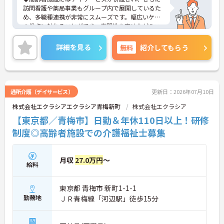
訪問看護や薬局事業もグループ内で展開しているた
め、多職種連携が非常にスムーズです。幅広いケア
の視点に触れることができ、専門性を高めながらス
キルアップできる土壌があります。
◆半年に1回の人事評価・面談で昇給や昇進のチャ
詳細を見る
無料
紹介してもらう
ンスがしっかり用意されています。また、マネジメ
ント職への挑戦も歓迎♪入社後に経験を積みなが
ら、施設長、ブロック長、本部職員など、自分の適
性や目標に合わせてステップアップできます。女性
管理職比率も30％を目指して推進中◎男女ともに長
通所介護（デイサービス）
更新日：2026年07月10日
く活躍できる環境です。
株式会社エクラシアエクラシア青梅新町
株式会社エクラシア
◆施設ごとの課題を話し合う「スタッフミーティン
グ」や、利用者様へのケアを考える「ケースカンフ
【東京都／青梅市】日勤＆年休110日以上！研修
ァレンス」を実施しています。新人・ベテランに関
制度◎高齢者施設での介護福祉士募集
係なく意見交換を行い、みんなで解決策を考えるフ
ラットな関係性です。また、虐待防止研修などを通
じて「良いケア・悪いケア」の線引きを明確にし、
月収
27.0万円
～
職員全員が安心して働ける、誇りを持てる職場環境
給料
づくりに取り組んでいます。
東京都 青梅市 新町1-1-1
勤務地
ＪＲ青梅線「河辺駅」徒歩15分