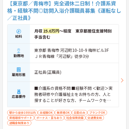
【東京都／青梅市】完全週休二日制！介護系資
格・経験不問◎訪問入浴介護職員募集《運転なし
／正社員》
月収
25.0万円
～程度 東京都居住支援特別
給料
手当含む
東京都 青梅市 河辺町10-10-9 梅林ビル3F
勤務地
ＪＲ青梅線「河辺駅」徒歩3分
正社員(正職員)
雇用形態
■介護系の資格不問 ■経験不問 ＜歓迎＞実
務者研修や介護福祉士をお持ちの方、人と
応募要件
接することが好きな方、チームワークを重
視する人
駅から徒歩10分以内
未経験OK
無資格OK
日勤のみ
ブランクOK
資格取得サポート
ボーナス・賞与あり
社会保険完備
交通費支給
退職金制度あり