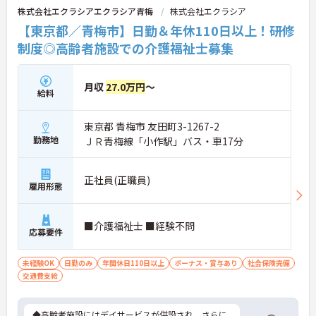
株式会社エクラシアエクラシア青梅
株式会社エクラシア
【東京都／青梅市】日勤＆年休110日以上！研修
制度◎高齢者施設での介護福祉士募集
月収
27.0万円
～
給料
東京都 青梅市 友田町3-1267-2
勤務地
ＪＲ青梅線「小作駅」バス・車17分
正社員(正職員)
雇用形態
■介護福祉士 ■経験不問
応募要件
未経験OK
日勤のみ
年間休日110日以上
ボーナス・賞与あり
社会保険完備
交通費支給
◆高齢者施設にはデイサービスが併設され、さらに