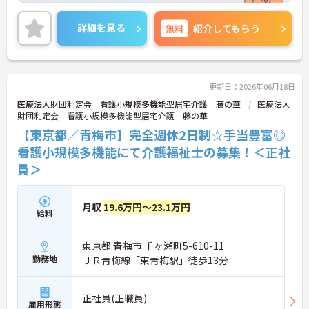
です。
◆「学びたい」という意欲を全力で応援する職場で
詳細を見る
無料
紹介してもらう
す。資格取得支援制度を利用すれば、介護職員初任
者研修や実務者研修などの費用を会社負担で取得可
能です。資格を取得するごとにしっかりと給与に反
映（昇給）されるのも魅力です。
◆施設ごとの課題を話し合う「スタッフミーティン
更新日：2026年06月18日
グ」や、利用者様へのケアを考える「ケースカンフ
医療法人財団利定会 看護小規模多機能型居宅介護 藤の華
医療法人
ァレンス」を実施しています。新人・ベテランに関
財団利定会 看護小規模多機能型居宅介護 藤の華
係なく意見交換を行い、みんなで解決策を考えるフ
【東京都／青梅市】完全週休2日制☆手当豊富◎
ラットな関係性です。また、虐待防止研修などを通
じて「良いケア・悪いケア」の線引きを明確にし、
看護小規模多機能にて介護福祉士の募集！＜正社
職員全員が安心して働ける、誇りを持てる職場環境
員＞
づくりに取り組んでいます。
月収
19.6万円～23.1万円
給料
東京都 青梅市 千ヶ瀬町5-610-11
勤務地
ＪＲ青梅線「東青梅駅」徒歩13分
正社員(正職員)
雇用形態