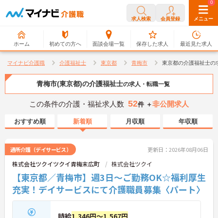
0
0
求人検索
会員登録
メニュー
ホーム
初めての方へ
面談会場一覧
保存した求人
最近見た求人
マイナビ介護職
介護福祉士
東京都
青梅市
東京都の介護福祉士の
青梅市(東京都)の介護福祉士
の求人・転職一覧
52
この条件の介護・福祉求人数
非公開求人
件 ＋
おすすめ順
新着順
月収順
年収順
通所介護（デイサービス）
更新日：2026年08月06日
株式会社ツクイツクイ青梅末広町
株式会社ツクイ
【東京都／青梅市】週3日～ご勤務OK☆福利厚生
充実！デイサービスにて介護職員募集〈パート〉
時給
1,346円～1,567円