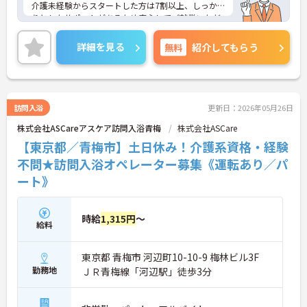
介護未経験からスタートした方は7割以上、しっか
・「勤続手当」「経験手当」など長期勤務を評価
りとしたサポートがあるため安心してご就業いただ
・早番・休日・当直など各種手当あり
けます。お風呂に入れなくて困っている方に、手を
・退職金制度（勤続3年以上）、社会保険完備
差し伸べてあげられるとてもやりがいのあるお仕事
詳細を見る
無料
紹介してもらう
→ 安定した収入と安心感を両立できる職場です
です。ご興味ある方には、面接対策ポイントなど、
さらに詳細をお話しいたしますのでお気軽にご相談
ください！
訪問入浴
更新日：2026年05月26日
株式会社ASCareアスケア訪問入浴青梅
株式会社ASCare
【東京都／青梅市】土日休み！介護系資格・経験
不問★訪問入浴オペレーター募集《運転あり／パ
ート》
時給
1,315円
～
給料
東京都 青梅市 河辺町10-10-9 梅林ビル3F
勤務地
ＪＲ青梅線「河辺駅」徒歩3分