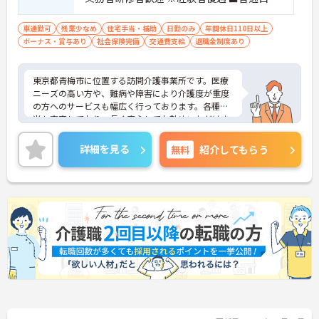
車免許（AT限定可）
車通勤可
残業少なめ
住宅手当・補助
日勤のみ
年間休日110日以上
ボーナス・賞与あり
社会保険完備
交通費支給
退職金制度あり
東京都青梅市に位置する訪問介護事業所です。医療
ニーズの高い方や、難病や障害により介護度が重度
の方へのサービスも幅広く行っております。各種手
当も充実しており、長く安心してお勤めいただけま
す。研修会や勉強会、調理実習などを定期的に行
い、働きながらスキルアップも目指せます。ご興味
詳細を見る
無料
紹介してもらう
のある方には、面接対策ポイントなど、さらに詳細
をお話しいたしますのでお気軽にご相談ください！