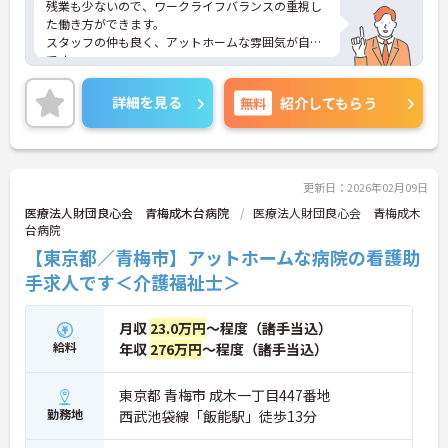
残業も少ないので、ワークライフバランスの重視し
た働き方ができます。
スタッフの仲も良く、アットホームな雰囲気が自慢
です。
ご興味ある方には、面接対策ポイントなど、詳細を
お話しいたしますのでお気軽にご相談ください。
詳細を見る
無料
紹介してもらう
更新日：2026年02月09日
医療法人財団良心会 青梅成木台病院
医療法人財団良心会 青梅成木
台病院
【東京都／青梅市】アットホームな病院の看護助
手求人です＜介護福祉士＞
月収
23.0万円
～程度（諸手当込）
給料
年収
276万円
～程度（諸手当込）
東京都 青梅市 成木一丁目447番地
勤務地
西武池袋線「飯能駅」徒歩13分