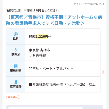
お話しいたしますのでお気軽にご相談ください。
更新日：2026年02月09日
名称非公開 ※詳細はお問合せください
【東京都／青梅市】資格不問！アットホームな病
院の看護助手求人です＜日勤・非常勤＞
時給
1,226円
～
給料
東京都 青梅市
勤務地
ＪＲ青梅線
非常勤・パート・アルバイト
雇用形態
■介護職員初任者研修（ヘルパー2級）以上
応募要件
車通勤可