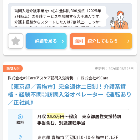
訪問入浴介護事業を中心に全国約300拠点（2025年
3月時点）の介護サービスを展開する大手法人です。
介護未経験からスタートした方は7割以上、しっか
りとしたサポートがあるため安心してご就業いただ
けます。お風呂に入れなくて困っている方に、手を
差し伸べてあげられるとてもやりがいのあるお仕事
詳細を見る
無料
紹介してもらう
です。ご興味ある方には、面接対策ポイントなど、
さらに詳細をお話しいたしますのでお気軽にご相談
ください！
訪問入浴
更新日：2026年05月26日
株式会社ASCareアスケア訪問入浴青梅
株式会社ASCare
【東京都／青梅市】完全週休二日制！介護系資
格・経験不問◎訪問入浴オペレーター《運転あり
／正社員》
月収
25.0万円
～程度 東京都居住支援特別
給料
手当含む、別途運転手当
東京都 青梅市 河辺町10-10-9 梅林ビル3F