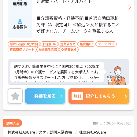
非常勤・パート・アルバイト
雇用形態
■介護系資格・経験不問 ■普通自動車運転
免許（AT限定可） ＜歓迎＞人と接すること
応募要件
が好きな方、チームワークを重視する人
駅から徒歩10分以内
未経験OK
残業少なめ
無資格OK
ブランクOK
資格取得サポート
社会保険完備
交通費支給
訪問入浴介護事業を中心に全国約300拠点（2025年
3月時点）の介護サービスを展開する大手法人です。
介護未経験からスタートした方は7割以上、しっか
りとしたサポートがあるため安心してご就業いただ
けます。お風呂に入れなくて困っている方に、手を
差し伸べてあげられるとてもやりがいのあるお仕事
詳細を見る
無料
紹介してもらう
です。ご興味ある方には、面接対策ポイントなど、
さらに詳細をお話しいたしますのでお気軽にご相談
ください！
訪問入浴
更新日：2026年05月26日
株式会社ASCareアスケア訪問入浴青梅
株式会社ASCare