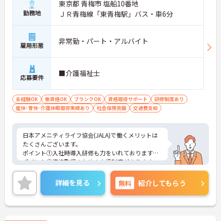
東京都 青梅市 塩船10番地
勤務地
ＪＲ青梅線「東青梅駅」バス・車6分
非常勤・パート・アルバイト
雇用形態
■介護福祉士
応募要件
未経験OK
無資格OK
ブランクOK
資格取得サポート
研修制度あり
産休･育休･介護休暇取得実績あり
社会保険完備
交通費支給
日本アメニティライフ協会(JALA)で働くメリットは
たくさんございます。
ポイント①入社時導入研修も力をいれております。
ポイント②資格取得のための支援制度があります。
→授業料を全額支給します。皆様の成長を全力でサ
ポートいたします!
詳細を見る
無料
紹介してもらう
ポイント③ 施設形態が豊富なため、キャリアアップ
の際には様々な業種での経験を積むことができま
す。
→例:ケアマネに合格したので、施設から居宅支援事