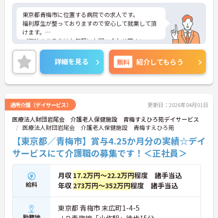
東京都青梅市に位置する病院での求人です。
福利厚生が整っておりますので安心して就業して頂
けます。
ご興味のある方はお気軽にお問い合わせ下さい。
詳細を見る
無料
紹介してもらう
通所介護（デイサービス）
更新日：2026年04月01日
医療法人財団岩尾会 介護老人保健施設 青梅すえひろ苑デイサービス
医療法人財団岩尾会 介護老人保健施設 青梅すえひろ苑
【東京都／青梅市】賞与4.25か月分の実績☆デイ
サービスにて介護職の募集です！＜正社員＞
月収
17.2万円～22.2万円
程度 諸手当込
給料
年収
273万円～352万円
程度 諸手当込
東京都 青梅市 末広町1-4-5
勤務地
ＪＲ青梅線「小作駅」徒歩15分