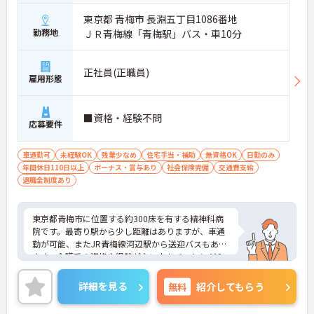
東京都 青梅市 長淵五丁目1086番地
勤務地
ＪＲ青梅線「青梅駅」バス・車10分
正社員(正職員)
雇用形態
■資格・経験不問
応募要件
車通勤可
未経験OK
残業少なめ
住宅手当・補助
無資格OK
日勤のみ
年間休日110日以上
ボーナス・賞与あり
社会保険完備
交通費支給
退職金制度あり
東京都青梅市に位置する約300床を有する精神科病
院です。最寄り駅から少し距離はありますが、車通
勤が可能、またJR青梅線河辺駅から送迎バスもあり
ます。介護系の資格や経験がない方もチャレンジO
K！同職従事者も多数在籍しており、丁寧に指導し
てくださいます。ご興味のある方には、面接対策ポ
詳細を見る
無料
紹介してもらう
イントなど、さらに詳細をお話しいたしますのでお
気軽にご相談ください！