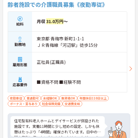
齢者施設での介護職員募集《夜勤専従》
係なく意見交換を行い、みんなで解決策を考えるフ
ラットな関係性です。また、虐待防止研修などを通
じて「良いケア・悪いケア」の線引きを明確にし、
月収
31.0万円
～
職員全員が安心して働ける、誇りを持てる職場環境
給料
づくりに取り組んでいます。
東京都 青梅市 新町1-1-1
勤務地
ＪＲ青梅線「河辺駅」徒歩15分
正社員(正職員)
雇用形態
■資格不問 ■経験不問
応募要件
夜勤専従
車通勤可
未経験OK
無資格OK
年間休日110日以上
ボーナス・賞与あり
社会保険完備
交通費支給
住宅型有料老人ホームとデイサービスが併設された
施設です。実働11時間と少し短めの設定、しかも休
憩はたっぷり「4時間」確保されています。日中の時
間を有効に使いたい方にもピッタリのスケジュール