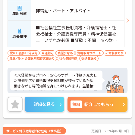
非常勤・パート・アルバイト
雇用形態
■社会福祉主事任用資格・介護福祉士・社
会福祉士・介護支援専門員・精神保健福祉
応募要件
士 いずれか必須 ■経験：不問 ※＜歓迎
＞生活相談員の実務経験
駅から徒歩10分以内
車通勤可
残業少なめ
資格取得サポート
研修制度あり
産休･育休･介護休暇取得実績あり
社会保険完備
交通費支給
＜未経験からプロへ！安心のサポート体制＞充実し
た研修制度や資格取得支援制度が整っているため、
働きながら専門知識を身につけられます。生活相談
員はサービスの質の向上を担うキーパーソン！お客
様やご家族との関わりを通じて、自分自身の人間性
も磨いていけるやりがいのあるお仕事です。
詳細を見る
無料
紹介してもらう
＜夜勤なしでプライベートも充実！柔軟な働き方＞
勤務曜日は相談可能♪ライフスタイルに合わせた働
き方が可能です。産休・育休制度も整っており、長
く安心して働ける環境です。
サービス付き高齢者向け住宅（サ高住）
更新日：2026年07月10日