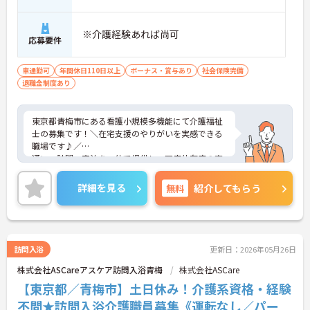
※介護経験あれば尚可
応募要件
車通勤可
年間休日110日以上
ボーナス・賞与あり
社会保険完備
退職金制度あり
東京都青梅市にある看護小規模多機能にて介護福祉
士の募集です！＼在宅支援のやりがいを実感できる
職場です♪／
通い・訪問・宿泊を一体で提供し、医療依存度の高
い方まで幅広く対応。「生活を支える介護」を大切
にしており、施設内外をつなぐ支援にしっかり関わ
詳細を見る
無料
紹介してもらう
れます。ご興味のある方には、面接対策ポイントな
ど、さらに詳細をお話しいたしますのでお気軽にご
相談ください！
訪問入浴
更新日：2026年05月26日
■ 柔軟に働ける安心の勤務環境？
株式会社ASCareアスケア訪問入浴青梅
株式会社ASCare
プライベートとの両立がしやすい環境です。
【東京都／青梅市】土日休み！介護系資格・経験
・「年間休日110日以上」「完全週休2日制（月9日
不問★訪問入浴介護職員募集《運転なし／パー
休み）」