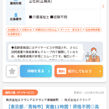
正社員(正職員)
雇用形態
■介護福祉士 ■経験不問
応募要件
未経験OK
日勤のみ
年間休日110日以上
ボーナス・賞与あり
社会保険完備
交通費支給
◆高齢者施設にはデイサービスが併設され、さらに
訪問看護や薬局事業もグループ内で展開しているた
め、多職種連携が非常にスムーズです。幅広いケア
の視点に触れることができ、専門性を高めながらス
キルアップできる土壌があります。
◆半年に1回の人事評価・面談で昇給や昇進のチャ
詳細を見る
無料
紹介してもらう
ンスがしっかり用意されています。また、マネジメ
ント職への挑戦も歓迎♪入社後に経験を積みなが
ら、施設長、ブロック長、本部職員など、自分の適
性や目標に合わせてステップアップできます。女性
管理職比率も30％を目指して推進中◎男女ともに長
通所介護（デイサービス）
更新日：2026年07月10日
く活躍できる環境です。
株式会社エクラシアエクラシア青梅新町
株式会社エクラシア
◆施設ごとの課題を話し合う「スタッフミーティン
グ」や、利用者様へのケアを考える「ケースカンフ
【東京都／青梅市】実働11時間！資格不問◎高
ァレンス」を実施しています。新人・ベテランに関