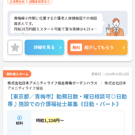
交通費支給
退職金制度あり
青梅線小作駅に位置する介護老人保健施設での相談
員求人です。
月給28万円超えスタート可能で賞与実績は4.25ヶ月
分支給！
土日祝はお休みで生活リズムがとりやすい☆
駅から徒歩圏内にあり、車通勤も可能ですので通勤
詳細を見る
無料
紹介してもらう
にも便利です。
ご興味のある方は面接対策ポイントなどお話致しま
すのでお気軽にお問い合わせください。
有料老人ホーム
更新日：2026年03月26日
株式会社日本アメニティライフ協会青梅ガーデンハウス
株式会社日本
アメニティライフ協会
【東京都／青梅市】勤務日数・曜日相談可◎日勤
帯♪施設での介護福祉士募集《日勤・パート》
時給
1,226円
～
給料