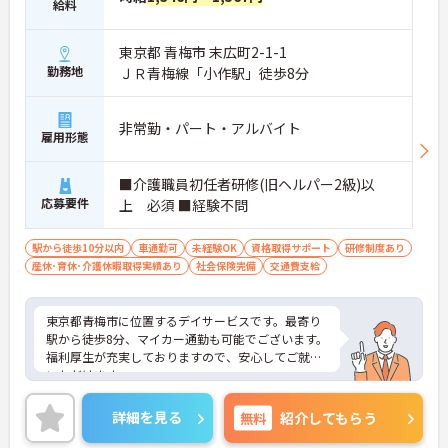
給料
東京都 青梅市 末広町2-1-1
勤務地
ＪＲ青梅線「小作駅」徒歩8分
非常勤・パート・アルバイト
雇用形態
■介護職員初任者研修(旧ヘルパー2級)以
応募要件
上 必須 ■経験不問
駅から徒歩10分以内
車通勤可
未経験OK
資格取得サポート
研修制度あり
産休･育休･介護休暇取得実績あり
社会保険完備
交通費支給
東京都青梅市に位置するデイサービスです。最寄り
駅から徒歩8分、マイカー通勤も可能でございます。
福利厚生が充実しておりますので、安心してご就業
いただけます。
週1日からのご勤務が可能ですので、ご自身の生活
スタイルに合わせて無理のない範囲で働いていただ
詳細を見る
無料
紹介してもらう
けます。
ご興味のある方には、面接対策ポイントなど、さら