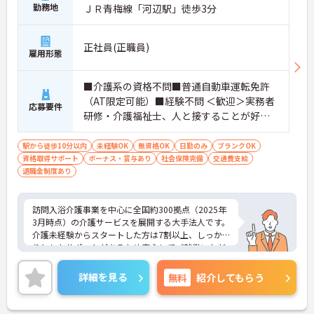
勤務地
ＪＲ青梅線「河辺駅」徒歩3分
正社員(正職員)
雇用形態
■介護系の資格不問■普通自動車運転免許
（AT限定可能）■経験不問 ＜歓迎＞実務者
応募要件
研修・介護福祉士、人と接することが好き
な方、チームワークを重視する人
駅から徒歩10分以内
未経験OK
無資格OK
日勤のみ
ブランクOK
資格取得サポート
ボーナス・賞与あり
社会保険完備
交通費支給
退職金制度あり
訪問入浴介護事業を中心に全国約300拠点（2025年
3月時点）の介護サービスを展開する大手法人です。
介護未経験からスタートした方は7割以上、しっか
りとしたサポートがあるため安心してご就業いただ
けます。お風呂に入れなくて困っている方に、手を
差し伸べてあげられるとてもやりがいのあるお仕事
詳細を見る
無料
紹介してもらう
です。ご興味ある方には、面接対策ポイントなど、
さらに詳細をお話しいたしますのでお気軽にご相談
ください！