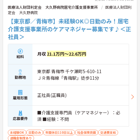
医療法人財団利定会 大久野病院居宅介護支援事業所
医療法人財団利
定会 大久野病院
【東京都／青梅市】未経験OK◎日勤のみ！居宅
介護支援事業所のケアマネジャー募集です♪＜正
社員＞
月収
21.1万円～22.6万円
給料
東京都 青梅市 千ケ瀬町5-610-11
勤務地
ＪＲ青梅線「青梅駅」徒歩11分
正社員(正職員)
雇用形態
■介護支援専門員（ケアマネジャー）：必
応募要件
須 ■経験：不問
未経験OK
日勤のみ
年間休日110日以上
社会保険完備
交通費支給
退職金制度あり