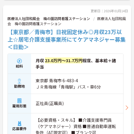
更新日：2026年01月14日
医療法人社団和風会 梅の園訪問看護ステーション
医療法人社団和風
会 梅の園訪問看護ステーション
【東京都／青梅市】日祝固定休み◎月収23万以
上☆居宅介護支援事業所にてケアマネジャー募集
＜日勤＞
月収
23.0万円～31.7万円
程度、基本給＋諸
給料
手当
東京都 青梅市 6-483-4
勤務地
ＪＲ青梅線「青梅駅」バス・車6分
正社員(正職員)
雇用形態
【必要資格・スキル】 ■介護支援専門員
（ケアマネジャー）資格 ■普通自動車運転
応募要件
免許（AT限定可） ■ブランク可