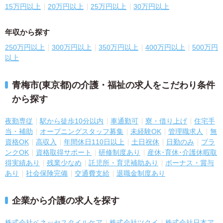
15万円以上
20万円以上
25万円以上
30万円以上
年収から探す
250万円以上
300万円以上
350万円以上
400万円以上
500万円
以上
青梅市(東京都)の介護・福祉の求人をこだわり条件
から探す
夜勤専従
駅から徒歩10分以内
車通勤可
寮・借り上げ
住宅手
当・補助
オープニングスタッフ募集
未経験OK
管理職求人
無
資格OK
高収入
年間休日110日以上
土日祝休
日勤のみ
ブラ
ンクOK
資格取得サポート
研修制度あり
産休･育休･介護休暇取
得実績あり
残業少なめ
託児所・育児補助あり
ボーナス・賞与
あり
社会保険完備
交通費支給
退職金制度あり
企業から介護の求人を探す
株式会社ベネッセスタイルケア
株式会社ツクイ
株式会社日本ア