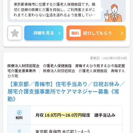
東京都青梅市に位置する介護老人保健施設です。親
切と信頼の医療と介護を目指し、ご利用者さまがこ
れまでと変わらない生活を送れるよう支援していま
す。
賞与計4.25ヶ月分の支給実績があり、職員にしっか
り還元される環境です。夏季休暇や年末年始休暇が
詳細を見る
無料
紹介してもらう
付与されるのも嬉しいポイントです。また、最寄り
駅から徒歩10分とアクセスもしやすいです。
ご興味のある方には、面接対策ポイントなど、さら
に詳細をお話しいたしますのでお気軽にご相談くだ
さい！
更新日：2025年07月29日
医療法人財団岩尾会 介護老人保健施設 青梅すえひろ苑すえひろ指定居
宅介護支援事業所
医療法人財団岩尾会 介護老人保健施設 青梅すえ
ひろ苑
【東京都／青梅市】住宅手当あり／日祝お休み／
居宅介護支援事業所でケアマネジャー募集《常
勤》
月収
18.8万円～26.0万円
程度 諸手当込み
給料
東京都 青梅市 末広町1－4－5