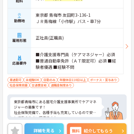
給料
東京都 青梅市 友田町3-136-1
勤務地
ＪＲ青梅線「小作駅」バス・車7分
正社員(正職員)
雇用形態
■介護支援専門員（ケアマネジャー）必須
■普通自動車免許（ＡＴ限定可）必須 ■経
応募要件
験者優遇 ■経験不問
車通勤可
未経験OK
日勤のみ
年間休日110日以上
ボーナス・賞与あり
社会保険完備
交通費支給
退職金制度あり
東京都青梅市にある居宅介護支援事業所でケアマネ
ジャーの募集です！
社会保険完備で、各種手当も充実しているので安心
して働きやすい環境です♪
無料駐車場付きでマイカー通勤OKなので、雨の日で
も車があれば安心です！
詳細を見る
無料
紹介してもらう
ご興味ある方は面接ポイントをお伝えしますので、