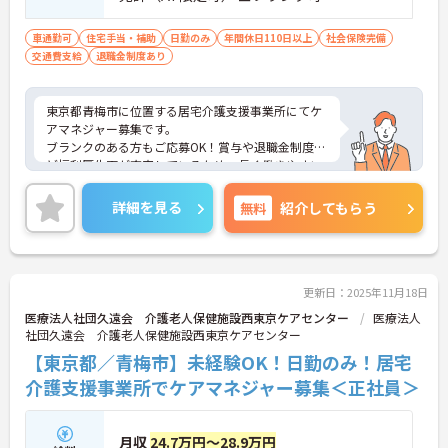
車通勤可
住宅手当・補助
日勤のみ
年間休日110日以上
社会保険完備
交通費支給
退職金制度あり
東京都青梅市に位置する居宅介護支援事業所にてケ
アマネジャー募集です。
ブランクのある方もご応募OK！賞与や退職金制度な
ど福利厚生面が充実しているため、長く働きやすい
環境です。
ご興味のある方には、面接対策ポイントなど、さら
詳細を見る
無料
紹介してもらう
に詳細をお話いたしますので、お気軽にご相談くだ
さい。
更新日：2025年11月18日
医療法人社団久遠会 介護老人保健施設西東京ケアセンター
医療法人
社団久遠会 介護老人保健施設西東京ケアセンター
【東京都／青梅市】未経験OK！日勤のみ！居宅
介護支援事業所でケアマネジャー募集＜正社員＞
月収
24.7万円～28.9万円