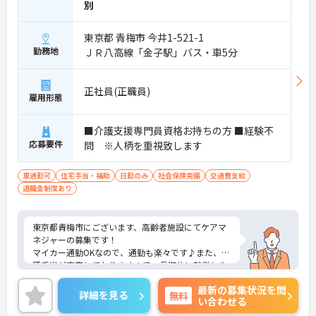
別
東京都 青梅市 今井1-521-1
勤務地
ＪＲ八高線「金子駅」バス・車5分
正社員(正職員)
雇用形態
■介護支援専門員資格お持ちの方 ■経験不
応募要件
問 ※人柄を重視致します
車通勤可
住宅手当・補助
日勤のみ
社会保険完備
交通費支給
退職金制度あり
東京都青梅市にございます、高齢者施設にてケアマ
ネジャーの募集です！
マイカー通勤OKなので、通勤も楽々です♪また、各
種手当が充実しておりますので、長期的に就業しや
すい環境です。
最新の募集状況を問
ご興味のある方は、マイナビ介護職までお問い合わ
詳細を見る
無料
い合わせる
せください。