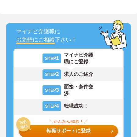
マイナビ介護職に
お気軽にご相談
下さい！
マイナビ介護
1
STEP
職にご登録
2
求人のご紹介
STEP
面接・条件交
3
STEP
渉
4
転職成功！
STEP
転職サポートに登録