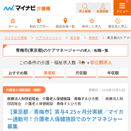
0
0
求人検索
会員登録
メニュー
ホーム
初めての方へ
面談会場一覧
保存した求人
最近見た求人
マイナビ介護職
ケアマネージャー
東京都
青梅市
東京都のケアマ
青梅市(東京都)のケアマネージャー
の求人・転職一覧
9
この条件の介護・福祉求人数
非公開求人
件 ＋
おすすめ順
新着順
月収順
年収順
介護老人保健施設（老健）
更新日：2026年03月31日
医療法人財団岩尾会 介護老人保健施設 青梅すえひろ苑
医療法人財
団岩尾会 介護老人保健施設 青梅すえひろ苑
【東京都／青梅市】賞与4.25ヶ月分実績／マイカ
ー通勤可！介護老人保健施設でのケアマネジャー
募集