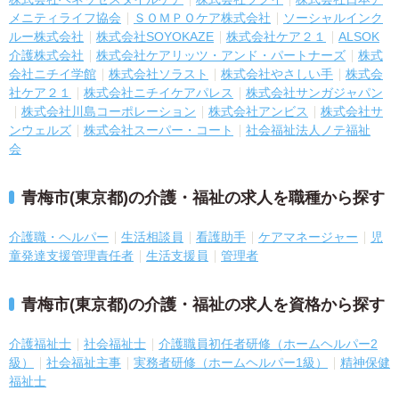
メニティライフ協会
ＳＯＭＰＯケア株式会社
ソーシャルインク
ルー株式会社
株式会社SOYOKAZE
株式会社ケア２１
ALSOK
介護株式会社
株式会社ケアリッツ・アンド・パートナーズ
株式
会社ニチイ学館
株式会社ソラスト
株式会社やさしい手
株式会
社ケア２１
株式会社ニチイケアパレス
株式会社サンガジャパン
株式会社川島コーポレーション
株式会社アンビス
株式会社サ
ンウェルズ
株式会社スーパー・コート
社会福祉法人ノテ福祉
会
青梅市(東京都)の介護・福祉の求人を職種から探す
介護職・ヘルパー
生活相談員
看護助手
ケアマネージャー
児
童発達支援管理責任者
生活支援員
管理者
青梅市(東京都)の介護・福祉の求人を資格から探す
介護福祉士
社会福祉士
介護職員初任者研修（ホームヘルパー2
級）
社会福祉主事
実務者研修（ホームヘルパー1級）
精神保健
福祉士