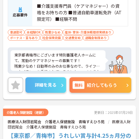
■介護支援専門員（ケアマネジャー）の資
格をお持ちの方 ■普通自動車運転免許（AT
応募要件
限定可） ■経験不問
車通勤可
未経験OK
残業少なめ
産休･育休･介護休暇取得実績あり
ボーナス・賞与あり
社会保険完備
交通費支給
退職金制度あり
東京都青梅市にございます特別養護老人ホームに
て、常勤のケアマネジャーの募集です！
残業少なめ！日勤帯のみのお仕事なので、ライフワ
ークバランスを重視されている方におススメの求人
です！
マイカー通勤も可能なので、通勤ラクラクなところ
詳細を見る
無料
紹介してもらう
も嬉しいポイントです♪
ご興味ある方には、面接対策ポイントなど、さらに
詳細をお話しいたしますのでお気軽にご相談くださ
い！
介護老人保健施設（老健）
更新日：2025年07月29日
医療法人財団岩尾会 介護老人保健施設 青梅すえひろ苑
医療法人財
団岩尾会 介護老人保健施設 青梅すえひろ苑
【東京都／青梅市】うれしい賞与計4.25ヵ月分の