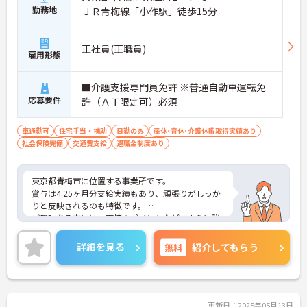
勤務地
ＪＲ青梅線「小作駅」徒歩15分
正社員(正職員)
雇用形態
■介護支援専門員免許 ※普通自動車運転免
応募要件
許（ＡＴ限定可）必須
車通勤可
住宅手当・補助
日勤のみ
産休･育休･介護休暇取得実績あり
社会保険完備
交通費支給
退職金制度あり
東京都青梅市に位置する事業所です。
賞与は4.25ヶ月分支給実績もあり、頑張りがしっか
りと反映されるのも特徴です。
ご興味ある方には、面接のポイントなど、さらに詳
細をお話致しますのでお気軽にご相談ください。
詳細を見る
無料
紹介してもらう
更新日：2025年05月13日