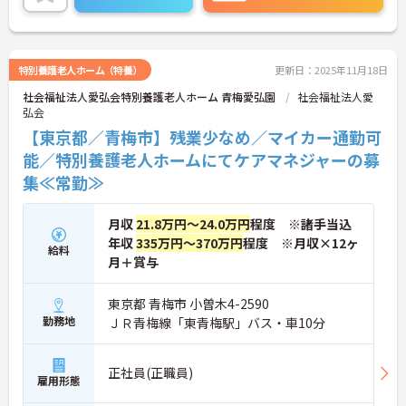
お気軽にご連絡ください。
特別養護老人ホーム（特養）
更新日：2025年11月18日
社会福祉法人愛弘会特別養護老人ホーム 青梅愛弘園
社会福祉法人愛
弘会
【東京都／青梅市】残業少なめ／マイカー通勤可
能／特別養護老人ホームにてケアマネジャーの募
集≪常勤≫
月収
21.8万円～24.0万円
程度 ※諸手当込
年収
335万円～370万円
程度 ※月収×12ヶ
給料
月＋賞与
東京都 青梅市 小曽木4-2590
勤務地
ＪＲ青梅線「東青梅駅」バス・車10分
正社員(正職員)
雇用形態