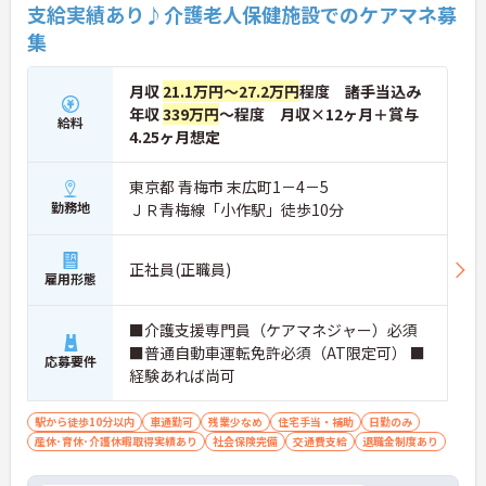
支給実績あり♪介護老人保健施設でのケアマネ募
集
月収
21.1万円～27.2万円
程度 諸手当込み
年収
339万円
～程度 月収×12ヶ月＋賞与
給料
4.25ヶ月想定
東京都 青梅市 末広町1－4－5
勤務地
ＪＲ青梅線「小作駅」徒歩10分
正社員(正職員)
雇用形態
■介護支援専門員（ケアマネジャー）必須
■普通自動車運転免許必須（AT限定可） ■
応募要件
経験あれば尚可
駅から徒歩10分以内
車通勤可
残業少なめ
住宅手当・補助
日勤のみ
産休･育休･介護休暇取得実績あり
社会保険完備
交通費支給
退職金制度あり