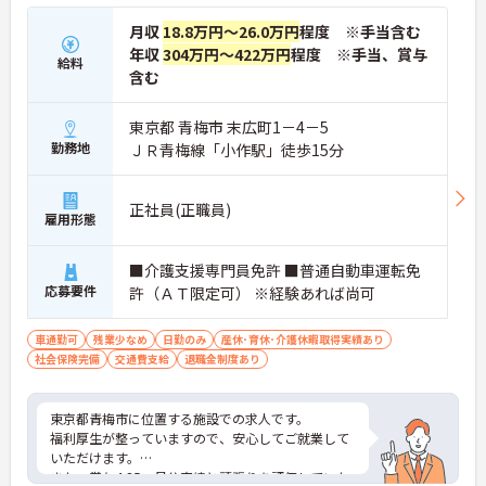
月収
18.8万円～26.0万円
程度 ※手当含む
年収
304万円～422万円
程度 ※手当、賞与
給料
含む
東京都 青梅市 末広町1－4－5
勤務地
ＪＲ青梅線「小作駅」徒歩15分
正社員(正職員)
雇用形態
■介護支援専門員免許 ■普通自動車運転免
応募要件
許（ＡＴ限定可） ※経験あれば尚可
車通勤可
残業少なめ
日勤のみ
産休･育休･介護休暇取得実績あり
社会保険完備
交通費支給
退職金制度あり
東京都青梅市に位置する施設での求人です。
福利厚生が整っていますので、安心してご就業して
いただけます。
また、賞与4.25ヶ月分実績と頑張りを評価していた