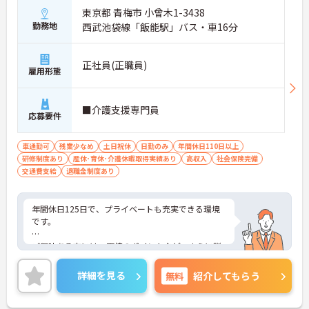
東京都 青梅市 小曾木1-3438
勤務地
西武池袋線「飯能駅」バス・車16分
正社員(正職員)
雇用形態
■介護支援専門員
応募要件
車通勤可
残業少なめ
土日祝休
日勤のみ
年間休日110日以上
研修制度あり
産休･育休･介護休暇取得実績あり
高収入
社会保険完備
交通費支給
退職金制度あり
年間休日125日で、プライベートも充実できる環境
です。
ご興味ある方には、面接のポイントなど、さらに詳
細をお話致しますのでお気軽にご相談ください。
詳細を見る
無料
紹介してもらう