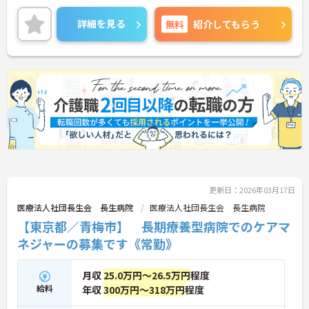
だけます。
ご興味のある方は、お気軽にお問い合わせくださ
詳細を見る
無料
紹介してもらう
い。
更新日：2026年03月17日
医療法人社団長生会 長生病院
医療法人社団長生会 長生病院
【東京都／青梅市】 長期療養型病院でのケアマ
ネジャーの募集です《常勤》
月収
25.0万円～26.5万円
程度
給料
年収
300万円～318万円
程度