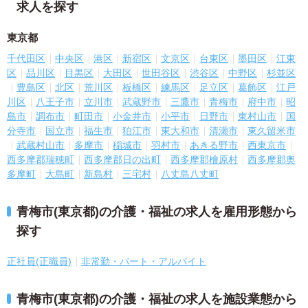
求人を探す
東京都
千代田区
中央区
港区
新宿区
文京区
台東区
墨田区
江東
区
品川区
目黒区
大田区
世田谷区
渋谷区
中野区
杉並区
豊島区
北区
荒川区
板橋区
練馬区
足立区
葛飾区
江戸
川区
八王子市
立川市
武蔵野市
三鷹市
青梅市
府中市
昭
島市
調布市
町田市
小金井市
小平市
日野市
東村山市
国
分寺市
国立市
福生市
狛江市
東大和市
清瀬市
東久留米市
武蔵村山市
多摩市
稲城市
羽村市
あきる野市
西東京市
西多摩郡瑞穂町
西多摩郡日の出町
西多摩郡檜原村
西多摩郡奥
多摩町
大島町
新島村
三宅村
八丈島八丈町
青梅市(東京都)の介護・福祉の求人を雇用形態から
探す
正社員(正職員)
非常勤・パート・アルバイト
青梅市(東京都)の介護・福祉の求人を施設業態から