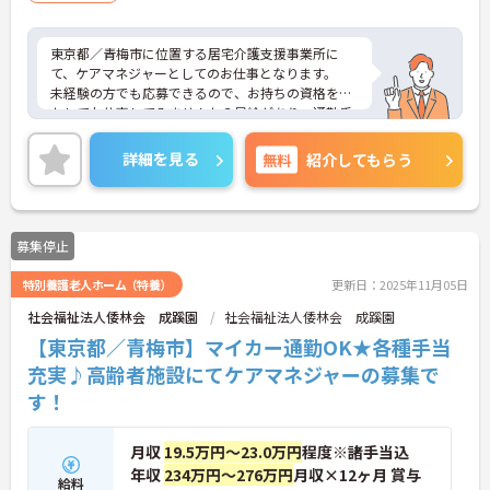
東京都／青梅市に位置する居宅介護支援事業所に
て、ケアマネジャーとしてのお仕事となります。
未経験の方でも応募できるので、お持ちの資格を活
かしてお仕事してみませんか？昇給があり、通勤手
当もあるので、安心してお仕事できる環境となって
おります◎
詳細を見る
無料
紹介してもらう
ご興味ある方は面接ポイントをお伝えしますので、
お気軽にお問い合わせください♪
募集停止
特別養護老人ホーム（特養）
更新日：2025年11月05日
社会福祉法人倭林会 成蹊園
社会福祉法人倭林会 成蹊園
【東京都／青梅市】マイカー通勤OK★各種手当
充実♪高齢者施設にてケアマネジャーの募集で
す！
月収
19.5万円～23.0万円
程度※諸手当込
年収
234万円～276万円
月収×12ヶ月 賞与
給料