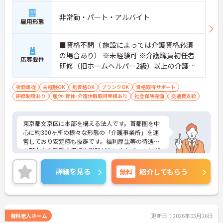
非常勤・パート・アルバイト
雇用形態
■資格不問（ 施設によっては介護資格必須
の場合あり） ※未経験可 ※介護職員初任者
応募要件
研修（旧ホームヘルパー2級）以上の介護資
格をお持ちの方優遇
夜勤専従
未経験OK
無資格OK
ブランクOK
資格取得サポート
研修制度あり
産休･育休･介護休暇取得実績あり
社会保険完備
交通費支給
東京都文京区に本部を構える法人です。首都圏を中
心に約300ヶ所の様々な形態の「介護事業所」を運
営しており安定感も抜群です。福利厚生等の待遇面
も魅力♪介護系の資格や経験がない方もチャレンジ
OK◎資格取得支援もあり働きながらスキルアップも
目指します。ご興味ある方には、面接対策ポイント
詳細を見る
無料
紹介してもらう
など、さらに詳細をお話しいたしますのでお気軽に
ご相談ください！
有料老人ホーム
更新日：2026年03月26日