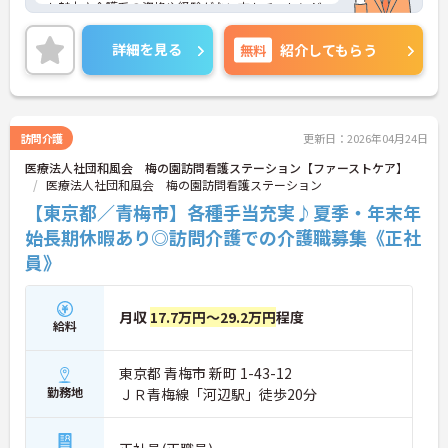
も魅力♪介護系の資格や経験がない方もチャレンジ
OK◎資格取得支援もあり働きながらスキルアップも
目指します。ご興味ある方には、面接対策ポイント
詳細を見る
無料
紹介してもらう
など、さらに詳細をお話しいたしますのでお気軽に
ご相談ください！
訪問介護
更新日：2026年04月24日
医療法人社団和風会 梅の園訪問看護ステーション【ファーストケア】
医療法人社団和風会 梅の園訪問看護ステーション
【東京都／青梅市】各種手当充実♪夏季・年末年
始長期休暇あり◎訪問介護での介護職募集《正社
員》
月収
17.7万円～29.2万円
程度
給料
東京都 青梅市 新町 1-43-12
勤務地
ＪＲ青梅線「河辺駅」徒歩20分