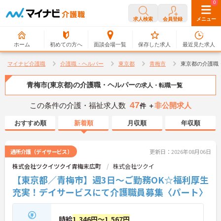
0
0
求人検索
会員登録
メニュー
ホーム
初めての方へ
面談会場一覧
保存した求人
最近見た求人
マイナビ介護職
介護職・ヘルパー
東京都
青梅市
東京都の介護職
青梅市(東京都)の介護職・ヘルパー
の求人・転職一覧
47
この条件の介護・福祉求人数
非公開求人
件 ＋
おすすめ順
新着順
月収順
年収順
通所介護（デイサービス）
更新日：2026年08月06日
株式会社ツクイツクイ青梅末広町
株式会社ツクイ
【東京都／青梅市】週3日～ご勤務OK☆福利厚生
充実！デイサービスにて介護職員募集〈パート〉
時給
1,346円～1,567円