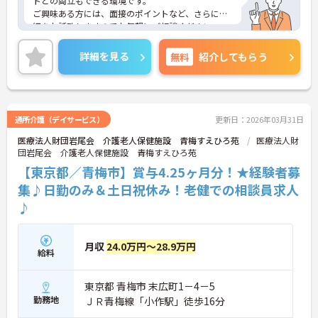
トとの両立もできる環境です。
ご興味ある方には、面接のポイントなど、さらに詳
細をお話致しますのでお気軽にご相談ください。
詳細を見る
無料
紹介してもらう
通所介護（デイサービス）
更新日：2026年03月31日
医療法人財団岩尾会 介護老人保健施設 青梅すえひろ苑
医療法人財
団岩尾会 介護老人保健施設 青梅すえひろ苑
【東京都／青梅市】賞与4.25ヶ月分！★経験者募
集♪日勤のみ＆土日祝休み！老健での相談員求人
♪
月収
24.0万円～28.9万円
給料
東京都 青梅市 末広町1－4－5
勤務地
ＪＲ青梅線「小作駅」徒歩16分