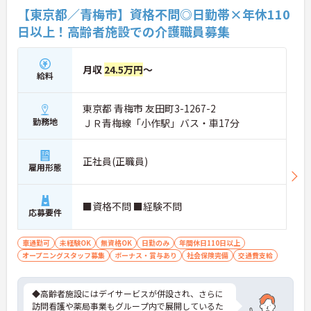
係なく意見交換を行い、みんなで解決策を考えるフ
【東京都／青梅市】資格不問◎日勤帯×年休110
ラットな関係性です。また、虐待防止研修などを通
日以上！高齢者施設での介護職員募集
じて「良いケア・悪いケア」の線引きを明確にし、
職員全員が安心して働ける、誇りを持てる職場環境
づくりに取り組んでいます。
月収
24.5万円
～
給料
東京都 青梅市 友田町3-1267-2
勤務地
ＪＲ青梅線「小作駅」バス・車17分
正社員(正職員)
雇用形態
■資格不問 ■経験不問
応募要件
車通勤可
未経験OK
無資格OK
日勤のみ
年間休日110日以上
オープニングスタッフ募集
ボーナス・賞与あり
社会保険完備
交通費支給
◆高齢者施設にはデイサービスが併設され、さらに
訪問看護や薬局事業もグループ内で展開しているた