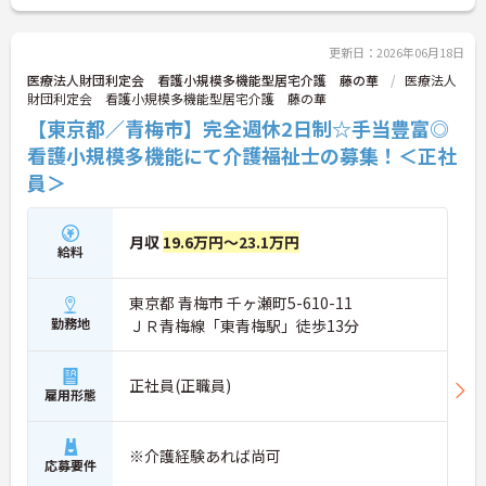
能です。資格を取得するごとにしっかりと給与に反
映（昇給）されるのも魅力です。
◆施設ごとの課題を話し合う「スタッフミーティン
更新日：2026年06月18日
グ」や、利用者様へのケアを考える「ケースカンフ
医療法人財団利定会 看護小規模多機能型居宅介護 藤の華
医療法人
ァレンス」を実施しています。新人・ベテランに関
財団利定会 看護小規模多機能型居宅介護 藤の華
係なく意見交換を行い、みんなで解決策を考えるフ
【東京都／青梅市】完全週休2日制☆手当豊富◎
ラットな関係性です。また、虐待防止研修などを通
じて「良いケア・悪いケア」の線引きを明確にし、
看護小規模多機能にて介護福祉士の募集！＜正社
職員全員が安心して働ける、誇りを持てる職場環境
員＞
づくりに取り組んでいます。
月収
19.6万円～23.1万円
給料
東京都 青梅市 千ヶ瀬町5-610-11
勤務地
ＪＲ青梅線「東青梅駅」徒歩13分
正社員(正職員)
雇用形態
※介護経験あれば尚可
応募要件