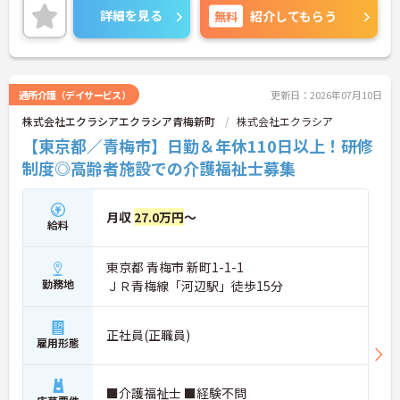
◆「学びたい」という意欲を全力で応援する職場で
詳細を見る
無料
紹介してもらう
す。資格取得支援制度を利用すれば、介護職員初任
者研修や実務者研修などの費用を会社負担で取得可
能です。資格を取得するごとにしっかりと給与に反
映（昇給）されるのも魅力です。
◆施設ごとの課題を話し合う「スタッフミーティン
通所介護（デイサービス）
更新日：2026年07月10日
グ」や、利用者様へのケアを考える「ケースカンフ
株式会社エクラシアエクラシア青梅新町
株式会社エクラシア
ァレンス」を実施しています。新人・ベテランに関
係なく意見交換を行い、みんなで解決策を考えるフ
【東京都／青梅市】日勤＆年休110日以上！研修
ラットな関係性です。また、虐待防止研修などを通
制度◎高齢者施設での介護福祉士募集
じて「良いケア・悪いケア」の線引きを明確にし、
職員全員が安心して働ける、誇りを持てる職場環境
づくりに取り組んでいます。
月収
27.0万円
～
給料
東京都 青梅市 新町1-1-1
勤務地
ＪＲ青梅線「河辺駅」徒歩15分
正社員(正職員)
雇用形態
■介護福祉士 ■経験不問