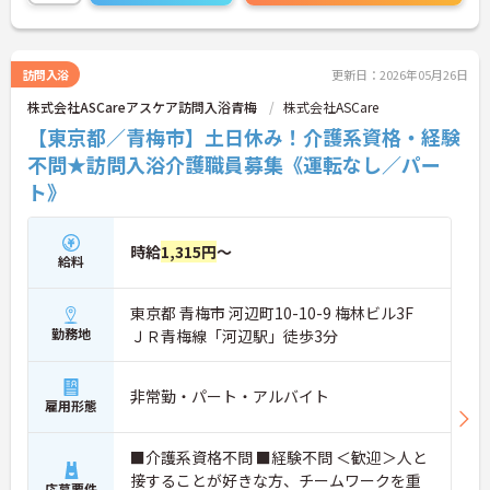
ど、さらに詳細をお話しいたしますのでお気軽にご
相談ください！
訪問入浴
更新日：2026年05月26日
■ 柔軟に働ける安心の勤務環境？
株式会社ASCareアスケア訪問入浴青梅
株式会社ASCare
プライベートとの両立がしやすい環境です。
【東京都／青梅市】土日休み！介護系資格・経験
・「年間休日110日以上」「完全週休2日制（月9日
不問★訪問入浴介護職員募集《運転なし／パー
休み）」
ト》
・残業は月平均15時間程度
・夏季・冬季休暇それぞれ3日あり
→ 無理なく長く働き続けやすい体制を大切にしてい
ます
時給
1,315円
～
給料
■ 3つのサービスでスキルUP
東京都 青梅市 河辺町10-10-9 梅林ビル3F
幅広い経験を積めるのが魅力です。
勤務地
ＪＲ青梅線「河辺駅」徒歩3分
・通い・訪問・宿泊の3形態に対応
・利用者に合わせて柔軟に支援を切り替え
・身体介護、生活援助、送迎まで一貫して担当
非常勤・パート・アルバイト
→ 実務を通じて介護力をしっかり伸ばせます
雇用形態
■ 在宅生活を支えるやりがい◎
■介護系資格不問 ■経験不問 ＜歓迎＞人と
接することが好きな方、チームワークを重
地域に密着した介護を実践できます。
応募要件