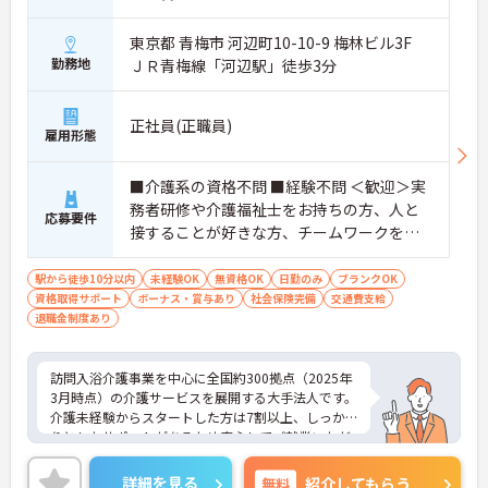
東京都 青梅市 河辺町10-10-9 梅林ビル3F
勤務地
ＪＲ青梅線「河辺駅」徒歩3分
正社員(正職員)
雇用形態
■介護系の資格不問 ■経験不問 ＜歓迎＞実
務者研修や介護福祉士をお持ちの方、人と
応募要件
接することが好きな方、チームワークを重
視する人
駅から徒歩10分以内
未経験OK
無資格OK
日勤のみ
ブランクOK
資格取得サポート
ボーナス・賞与あり
社会保険完備
交通費支給
退職金制度あり
訪問入浴介護事業を中心に全国約300拠点（2025年
3月時点）の介護サービスを展開する大手法人です。
介護未経験からスタートした方は7割以上、しっか
りとしたサポートがあるため安心してご就業いただ
けます。お風呂に入れなくて困っている方に、手を
差し伸べてあげられるとてもやりがいのあるお仕事
詳細を見る
無料
紹介してもらう