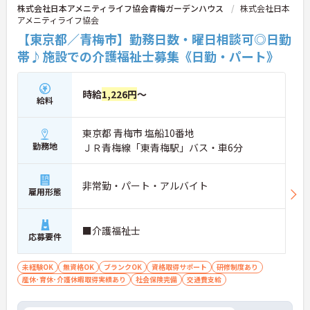
株式会社日本アメニティライフ協会青梅ガーデンハウス
株式会社日本
アメニティライフ協会
【東京都／青梅市】勤務日数・曜日相談可◎日勤
帯♪施設での介護福祉士募集《日勤・パート》
時給
1,226円
～
給料
東京都 青梅市 塩船10番地
勤務地
ＪＲ青梅線「東青梅駅」バス・車6分
非常勤・パート・アルバイト
雇用形態
■介護福祉士
応募要件
未経験OK
無資格OK
ブランクOK
資格取得サポート
研修制度あり
産休･育休･介護休暇取得実績あり
社会保険完備
交通費支給