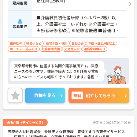
正社員(正職員)
雇用形態
■介護職員初任者研修（ヘルパー2級）以
上、介護福祉士 いずれか ※介護福祉士・
応募要件
実務者研修者歓迎 ※経験者優遇 ■普通自動
車免許（AT限定可）
車通勤可
残業少なめ
住宅手当・補助
日勤のみ
年間休日110日以上
ボーナス・賞与あり
社会保険完備
交通費支給
退職金制度あり
東京都青梅市に位置する訪問介護事業所です。医療
ニーズの高い方や、難病や障害により介護度が重度
の方へのサービスも幅広く行っております。各種手
当も充実しており、長く安心してお勤めいただけま
す。研修会や勉強会、調理実習などを定期的に行
い、働きながらスキルアップも目指せます。ご興味
詳細を見る
無料
紹介してもらう
のある方には、面接対策ポイントなど、さらに詳細
をお話しいたしますのでお気軽にご相談ください！
通所介護（デイサービス）
更新日：2026年04月01日
医療法人財団岩尾会 介護老人保健施設 青梅すえひろ苑デイサービス
医療法人財団岩尾会 介護老人保健施設 青梅すえひろ苑