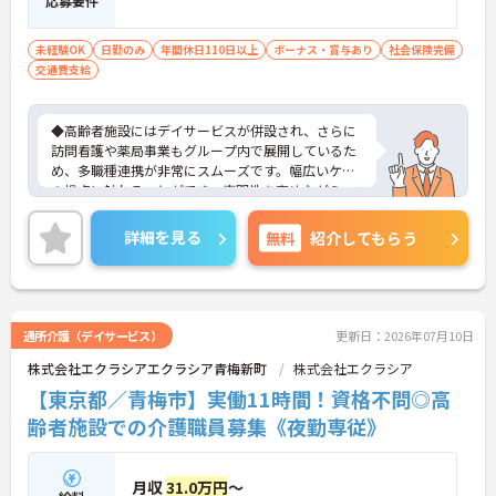
応募要件
未経験OK
日勤のみ
年間休日110日以上
ボーナス・賞与あり
社会保険完備
交通費支給
◆高齢者施設にはデイサービスが併設され、さらに
訪問看護や薬局事業もグループ内で展開しているた
め、多職種連携が非常にスムーズです。幅広いケア
の視点に触れることができ、専門性を高めながらス
キルアップできる土壌があります。
◆半年に1回の人事評価・面談で昇給や昇進のチャ
詳細を見る
無料
紹介してもらう
ンスがしっかり用意されています。また、マネジメ
ント職への挑戦も歓迎♪入社後に経験を積みなが
ら、施設長、ブロック長、本部職員など、自分の適
性や目標に合わせてステップアップできます。女性
管理職比率も30％を目指して推進中◎男女ともに長
通所介護（デイサービス）
更新日：2026年07月10日
く活躍できる環境です。
株式会社エクラシアエクラシア青梅新町
株式会社エクラシア
◆施設ごとの課題を話し合う「スタッフミーティン
グ」や、利用者様へのケアを考える「ケースカンフ
【東京都／青梅市】実働11時間！資格不問◎高
ァレンス」を実施しています。新人・ベテランに関
齢者施設での介護職員募集《夜勤専従》
係なく意見交換を行い、みんなで解決策を考えるフ
ラットな関係性です。また、虐待防止研修などを通
じて「良いケア・悪いケア」の線引きを明確にし、
月収
31.0万円
～
職員全員が安心して働ける、誇りを持てる職場環境