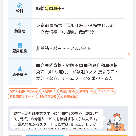
時給
1,315円
～
給料
東京都 青梅市 河辺町10-10-9 梅林ビル3F
勤務地
ＪＲ青梅線「河辺駅」徒歩3分
非常勤・パート・アルバイト
雇用形態
■介護系資格・経験不問 ■普通自動車運転
免許（AT限定可） ＜歓迎＞人と接すること
応募要件
が好きな方、チームワークを重視する人
駅から徒歩10分以内
未経験OK
残業少なめ
無資格OK
ブランクOK
資格取得サポート
社会保険完備
交通費支給
訪問入浴介護事業を中心に全国約300拠点（2025年
3月時点）の介護サービスを展開する大手法人です。
介護未経験からスタートした方は7割以上、しっか
りとしたサポートがあるため安心してご就業いただ
けます。お風呂に入れなくて困っている方に、手を