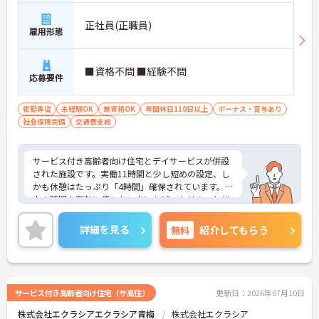
正社員(正職員)
雇用形態
■資格不問 ■経験不問
応募要件
夜勤専従
未経験OK
無資格OK
年間休日110日以上
ボーナス・賞与あり
社会保険完備
交通費支給
サービス付き高齢者向け住宅とデイサービスが併設
された施設です。実働11時間と少し短めの設定、し
かも休憩はたっぷり「4時間」確保されています。日
中の時間を有効に使いたい方にもピッタリのスケジ
ュールです。
◆「学びたい」という意欲を全力で応援する職場で
詳細を見る
無料
紹介してもらう
す。資格取得支援制度を利用すれば、介護職員初任
者研修や実務者研修などの費用を会社負担で取得可
能です。資格を取得するごとにしっかりと給与に反
映（昇給）されるのも魅力です。
◆施設ごとの課題を話し合う「スタッフミーティン
サービス付き高齢者向け住宅（サ高住）
更新日：2026年07月10日
グ」や、利用者様へのケアを考える「ケースカンフ
株式会社エクラシアエクラシア青梅
株式会社エクラシア
ァレンス」を実施しています。新人・ベテランに関