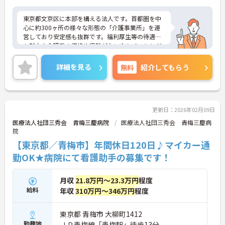
東京都文京区に本部を構える法人です。首都圏を中
心に約300ヶ所の様々な形態の「介護事業所」を運
営しており安定感も抜群です。福利厚生等の待遇面
も魅力♪介護系の資格や経験がない方もチャレンジ
OK◎資格取得支援もあり働きながらスキルアップも
目指します。ご興味ある方には、面接対策ポイント
詳細を見る
無料
紹介してもらう
など、さらに詳細をお話しいたしますのでお気軽に
ご相談ください！
更新日：2026年02月09日
医療法人社団三秀会 青梅三慶病院
医療法人社団三秀会 青梅三慶病
院
【東京都／青梅市】年間休日120日♪マイカー通
勤OK★病院にて看護助手の募集です！
月収
21.8万円～23.3万円
程度
給料
年収
310万円～346万円
程度
東京都 青梅市 大柳町1412
勤務地
ＪＲ青梅線「青梅駅」徒歩13分