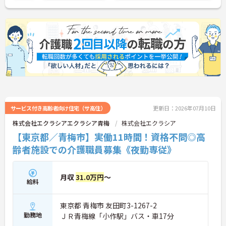
に詳細をお話しいたしますのでお気軽にご相談くだ
さい！
サービス付き高齢者向け住宅（サ高住）
更新日：2026年07月10日
株式会社エクラシアエクラシア青梅
株式会社エクラシア
【東京都／青梅市】実働11時間！資格不問◎高
齢者施設での介護職員募集《夜勤専従》
月収
31.0万円
～
給料
東京都 青梅市 友田町3-1267-2
勤務地
ＪＲ青梅線「小作駅」バス・車17分