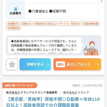
■介護福祉士 ■経験不問
応募要件
未経験OK
日勤のみ
年間休日110日以上
ボーナス・賞与あり
社会保険完備
交通費支給
◆高齢者施設にはデイサービスが併設され、さらに
訪問看護や薬局事業もグループ内で展開しているた
め、多職種連携が非常にスムーズです。幅広いケア
の視点に触れることができ、専門性を高めながらス
キルアップできる土壌があります。
◆半年に1回の人事評価・面談で昇給や昇進のチャ
詳細を見る
無料
紹介してもらう
ンスがしっかり用意されています。また、マネジメ
ント職への挑戦も歓迎♪入社後に経験を積みなが
ら、施設長、ブロック長、本部職員など、自分の適
性や目標に合わせてステップアップできます。女性
管理職比率も30％を目指して推進中◎男女ともに長
通所介護（デイサービス）
更新日：2026年07月10日
く活躍できる環境です。
株式会社エクラシアエクラシア青梅新町
株式会社エクラシア
◆施設ごとの課題を話し合う「スタッフミーティン
グ」や、利用者様へのケアを考える「ケースカンフ
【東京都／青梅市】資格不問◎日勤帯×年休110
ァレンス」を実施しています。新人・ベテランに関
日以上！高齢者施設での介護職員募集
係なく意見交換を行い、みんなで解決策を考えるフ