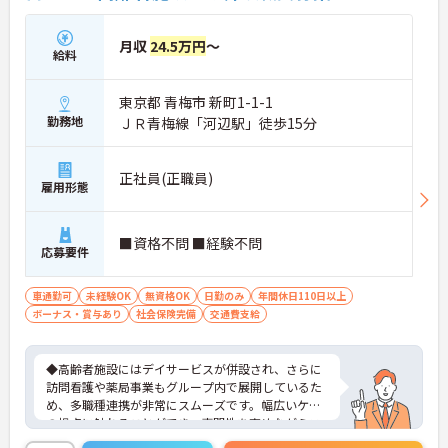
ラットな関係性です。また、虐待防止研修などを通
じて「良いケア・悪いケア」の線引きを明確にし、
月収
24.5万円
～
職員全員が安心して働ける、誇りを持てる職場環境
給料
づくりに取り組んでいます。
東京都 青梅市 新町1-1-1
勤務地
ＪＲ青梅線「河辺駅」徒歩15分
正社員(正職員)
雇用形態
■資格不問 ■経験不問
応募要件
車通勤可
未経験OK
無資格OK
日勤のみ
年間休日110日以上
ボーナス・賞与あり
社会保険完備
交通費支給
◆高齢者施設にはデイサービスが併設され、さらに
訪問看護や薬局事業もグループ内で展開しているた
め、多職種連携が非常にスムーズです。幅広いケア
の視点に触れることができ、専門性を高めながらス
キルアップできる土壌があります。