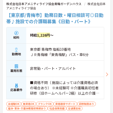
株式会社日本アメニティライフ協会青梅ガーデンハウス
株式会社日本
アメニティライフ協会
【東京都/青梅市】勤務日数・曜日相談可◎日勤
帯♪施設での介護職募集《日勤・パート》
時給
1,226円
～
給料
東京都 青梅市 塩船10番地
勤務地
ＪＲ青梅線「東青梅駅」バス・車6分
非常勤・パート・アルバイト
雇用形態
■資格不問（ 施設によっては介護資格必須
の場合あり） ※未経験可 ※介護職員初任者
応募要件
研修（旧ホームヘルパー2級）以上の介護資
格をお持ちの方優遇
未経験OK
無資格OK
ブランクOK
資格取得サポート
研修制度あり
産休･育休･介護休暇取得実績あり
社会保険完備
交通費支給