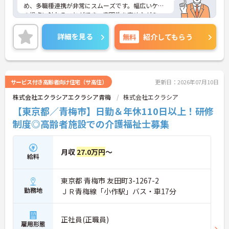
め、多職種連携が非常にスムーズです。幅広いケア
の視点に触れることができ、専門性を高めながらス
キルアップできる土壌があります。
◆「学びたい」という意欲を全力で応援する職場で
詳細を見る
無料
紹介してもらう
す。資格取得支援制度を利用すれば、介護職員初任
者研修や実務者研修などの費用を会社負担で取得可
能です。資格を取得するごとにしっかりと給与に反
映（昇給）されるのも魅力です。
◆施設ごとの課題を話し合う「スタッフミーティン
サービス付き高齢者向け住宅（サ高住）
更新日：2026年07月10日
グ」や、利用者様へのケアを考える「ケースカンフ
株式会社エクラシアエクラシア青梅
株式会社エクラシア
ァレンス」を実施しています。新人・ベテランに関
係なく意見交換を行い、みんなで解決策を考えるフ
【東京都／青梅市】日勤＆年休110日以上！研修
ラットな関係性です。また、虐待防止研修などを通
制度◎高齢者施設での介護福祉士募集
じて「良いケア・悪いケア」の線引きを明確にし、
職員全員が安心して働ける、誇りを持てる職場環境
づくりに取り組んでいます。
月収
27.0万円
～
給料
東京都 青梅市 友田町3-1267-2
勤務地
ＪＲ青梅線「小作駅」バス・車17分
正社員(正職員)
雇用形態