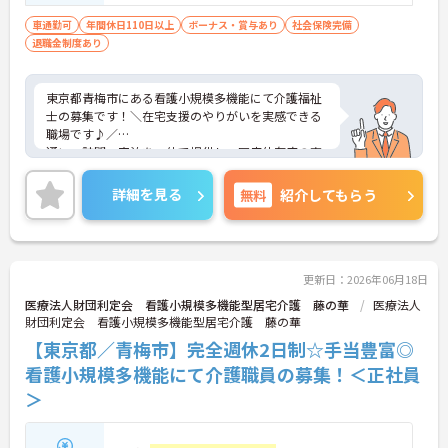
車通勤可
年間休日110日以上
ボーナス・賞与あり
社会保険完備
退職金制度あり
東京都青梅市にある看護小規模多機能にて介護福祉
士の募集です！＼在宅支援のやりがいを実感できる
職場です♪／
通い・訪問・宿泊を一体で提供し、医療依存度の高
い方まで幅広く対応。「生活を支える介護」を大切
にしており、施設内外をつなぐ支援にしっかり関わ
詳細を見る
無料
紹介してもらう
れます。ご興味のある方には、面接対策ポイントな
ど、さらに詳細をお話しいたしますのでお気軽にご
相談ください！
更新日：2026年06月18日
■ 柔軟に働ける安心の勤務環境？
医療法人財団利定会 看護小規模多機能型居宅介護 藤の華
医療法人
財団利定会 看護小規模多機能型居宅介護 藤の華
プライベートとの両立がしやすい環境です。
【東京都／青梅市】完全週休2日制☆手当豊富◎
・「年間休日110日以上」「完全週休2日制（月9日
休み）」
看護小規模多機能にて介護職員の募集！＜正社員
・残業は月平均15時間程度
＞
・夏季・冬季休暇それぞれ3日あり
→ 無理なく長く働き続けやすい体制を大切にしてい
ます