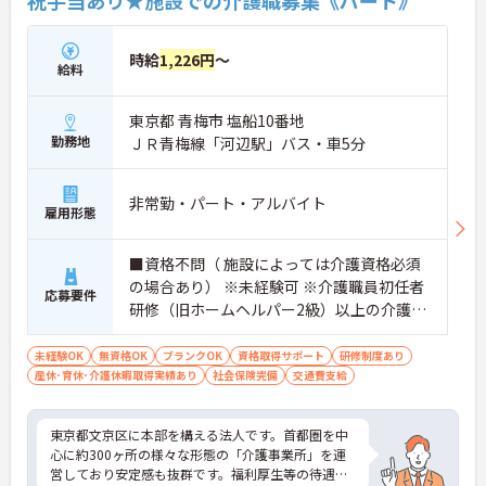
時給
1,226円
～
給料
東京都 青梅市 塩船10番地
勤務地
ＪＲ青梅線「河辺駅」バス・車5分
非常勤・パート・アルバイト
雇用形態
■資格不問（ 施設によっては介護資格必須
の場合あり） ※未経験可 ※介護職員初任者
応募要件
研修（旧ホームヘルパー2級）以上の介護資
格をお持ちの方優遇
未経験OK
無資格OK
ブランクOK
資格取得サポート
研修制度あり
産休･育休･介護休暇取得実績あり
社会保険完備
交通費支給
東京都文京区に本部を構える法人です。首都圏を中
心に約300ヶ所の様々な形態の「介護事業所」を運
営しており安定感も抜群です。福利厚生等の待遇面