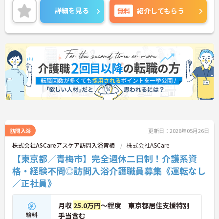
差し伸べてあげられるとてもやりがいのあるお仕事
詳細を見る
無料
紹介してもらう
です。ご興味ある方には、面接対策ポイントなど、
さらに詳細をお話しいたしますのでお気軽にご相談
ください！
訪問入浴
更新日：2026年05月26日
株式会社ASCareアスケア訪問入浴青梅
株式会社ASCare
【東京都／青梅市】完全週休二日制！介護系資
格・経験不問◎訪問入浴介護職員募集《運転なし
／正社員》
月収
25.0万円
～程度 東京都居住支援特別
給料
手当含む