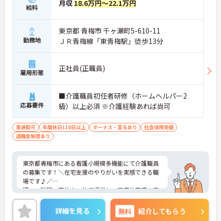
月収
18.6万円～22.1万円
給料
■ 3つのサービスでスキルUP？？
東京都 青梅市 千ヶ瀬町5-610-11
幅広い経験を積めるのが魅力です。
勤務地
・通い・訪問・宿泊の3形態に対応
ＪＲ青梅線「東青梅駅」徒歩13分
・利用者に合わせて柔軟に支援を切り替え
・身体介護、生活援助、送迎まで一貫して担当
→ 実務を通じて介護力をしっかり伸ばせます
正社員(正職員)
雇用形態
■ 在宅生活を支えるやりがい◎
■介護職員初任者研修（ホームヘルパー2
地域に密着した介護を実践できます。
応募要件
級）以上必須 ※介護経験あれば尚可
・自宅での生活継続を第一に考える支援
・訪問を通じて生活環境にも深く関われる
車通勤可
年間休日110日以上
ボーナス・賞与あり
社会保険完備
・地域包括ケアの一員として活躍できる
退職金制度あり
→ 「人の暮らしに寄り添う介護」を実感できる環境
です
東京都青梅市にある看護小規模多機能にて介護職員
■ 安定収入を支える制度が充実？？
の募集です！＼在宅支援のやりがいを実感できる職
場です♪／
将来を見据えて働けます。
通い・訪問・宿泊を一体で提供し、医療依存度の高
・「勤続手当」「経験手当」など長期勤務を評価
い方まで幅広く対応。「生活を支える介護」を大切
・早番・休日・当直など各種手当あり
にしており、施設内外をつなぐ支援にしっかり関わ
・退職金制度（勤続3年以上）、社会保険完備
詳細を見る
無料
紹介してもらう
れます。ご興味のある方には、面接対策ポイントな
→ 安定した収入と安心感を両立できる職場です