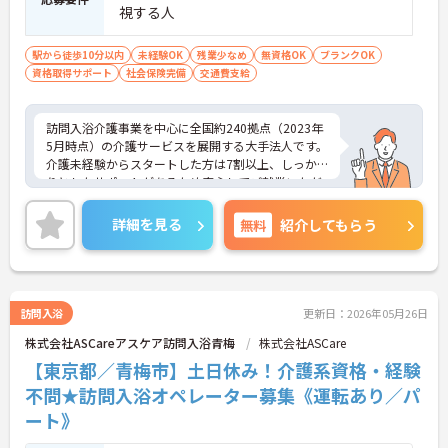
・自宅での生活継続を第一に考える支援
視する人
・訪問を通じて生活環境にも深く関われる
・地域包括ケアの一員として活躍できる
駅から徒歩10分以内
未経験OK
残業少なめ
無資格OK
ブランクOK
→ 「人の暮らしに寄り添う介護」を実感できる環境
資格取得サポート
社会保険完備
交通費支給
です
■ 安定収入を支える制度が充実
訪問入浴介護事業を中心に全国約240拠点（2023年
5月時点）の介護サービスを展開する大手法人です。
将来を見据えて働けます。
介護未経験からスタートした方は7割以上、しっか
・「勤続手当」「経験手当」など長期勤務を評価
りとしたサポートがあるため安心してご就業いただ
・早番・休日・当直など各種手当あり
けます。お風呂に入れなくて困っている方に、手を
・退職金制度（勤続3年以上）、社会保険完備
差し伸べてあげられるとてもやりがいのあるお仕事
詳細を見る
無料
紹介してもらう
→ 安定した収入と安心感を両立できる職場です
です。ご興味ある方には、面接対策ポイントなど、
さらに詳細をお話しいたしますのでお気軽にご相談
ください！
訪問入浴
更新日：2026年05月26日
株式会社ASCareアスケア訪問入浴青梅
株式会社ASCare
【東京都／青梅市】土日休み！介護系資格・経験
不問★訪問入浴オペレーター募集《運転あり／パ
ート》