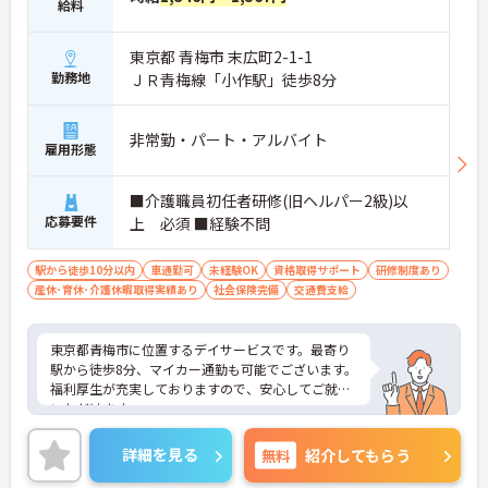
給料
東京都 青梅市 末広町2-1-1
勤務地
ＪＲ青梅線「小作駅」徒歩8分
非常勤・パート・アルバイト
雇用形態
■介護職員初任者研修(旧ヘルパー2級)以
応募要件
上 必須 ■経験不問
駅から徒歩10分以内
車通勤可
未経験OK
資格取得サポート
研修制度あり
産休･育休･介護休暇取得実績あり
社会保険完備
交通費支給
東京都青梅市に位置するデイサービスです。最寄り
駅から徒歩8分、マイカー通勤も可能でございます。
福利厚生が充実しておりますので、安心してご就業
いただけます。
週1日からのご勤務が可能ですので、ご自身の生活
スタイルに合わせて無理のない範囲で働いていただ
詳細を見る
無料
紹介してもらう
けます。
ご興味のある方には、面接対策ポイントなど、さら