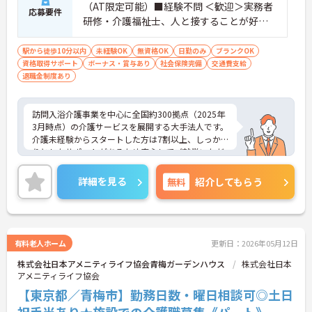
（AT限定可能）■経験不問 ＜歓迎＞実務者
応募要件
研修・介護福祉士、人と接することが好き
な方、チームワークを重視する人
駅から徒歩10分以内
未経験OK
無資格OK
日勤のみ
ブランクOK
資格取得サポート
ボーナス・賞与あり
社会保険完備
交通費支給
退職金制度あり
訪問入浴介護事業を中心に全国約300拠点（2025年
3月時点）の介護サービスを展開する大手法人です。
介護未経験からスタートした方は7割以上、しっか
りとしたサポートがあるため安心してご就業いただ
けます。お風呂に入れなくて困っている方に、手を
差し伸べてあげられるとてもやりがいのあるお仕事
詳細を見る
無料
紹介してもらう
です。ご興味ある方には、面接対策ポイントなど、
さらに詳細をお話しいたしますのでお気軽にご相談
ください！
有料老人ホーム
更新日：2026年05月12日
株式会社日本アメニティライフ協会青梅ガーデンハウス
株式会社日本
アメニティライフ協会
【東京都／青梅市】勤務日数・曜日相談可◎土日
祝手当あり★施設での介護職募集《パート》