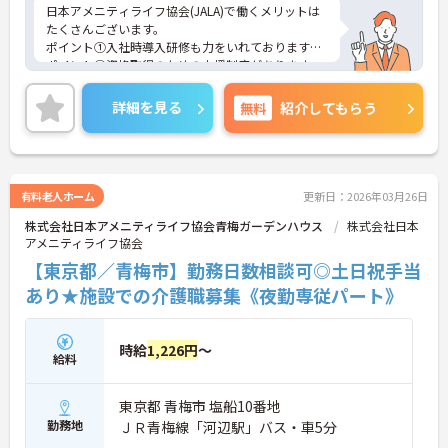
日本アメニティライフ協会(JALA)で働くメリットは
たくさんございます。
ポイント①入社時導入研修も力をいれております。
ポイント②資格取得のための支援制度があります。
→授業料を全額支給します。皆様の成長を全力でサ
ポートいたします!
詳細を見る
無料
紹介してもらう
ポイント③ 施設形態が豊富なため、キャリアアップ
の際には様々な業種での経験を積むことができま
す。
→例:ケアマネに合格したので、施設から居宅支援事
業所に異動したい等、メンバーのキャリアをグルー
有料老人ホーム
更新日：2026年03月26日
プ全体で支えます!
株式会社日本アメニティライフ協会青梅ガーデンハウス
株式会社日本
アメニティライフ協会
【東京都／青梅市】勤務日数相談可◎土日祝手当
あり★施設での介護職募集《夜勤専従パート》
時給
1,226円
～
給料
東京都 青梅市 塩船10番地
勤務地
ＪＲ青梅線「河辺駅」バス・車5分