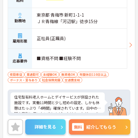
給料
づくりに取り組んでいます。
東京都 青梅市 新町1-1-1
勤務地
ＪＲ青梅線「河辺駅」徒歩15分
正社員(正職員)
雇用形態
■資格不問 ■経験不問
応募要件
夜勤専従
車通勤可
未経験OK
無資格OK
年間休日110日以上
ボーナス・賞与あり
社会保険完備
交通費支給
住宅型有料老人ホームとデイサービスが併設された
施設です。実働11時間と少し短めの設定、しかも休
憩はたっぷり「4時間」確保されています。日中の時
間を有効に使いたい方にもピッタリのスケジュール
です。
◆「学びたい」という意欲を全力で応援する職場で
詳細を見る
無料
紹介してもらう
す。資格取得支援制度を利用すれば、介護職員初任
者研修や実務者研修などの費用を会社負担で取得可