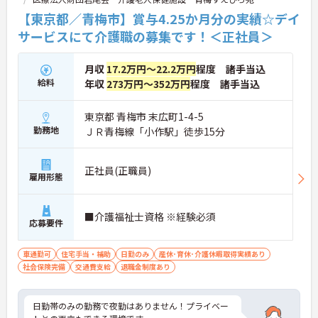
【東京都／青梅市】賞与4.25か月分の実績☆デイ
サービスにて介護職の募集です！＜正社員＞
月収
17.2万円～22.2万円
程度 諸手当込
給料
年収
273万円～352万円
程度 諸手当込
東京都 青梅市 末広町1-4-5
勤務地
ＪＲ青梅線「小作駅」徒歩15分
正社員(正職員)
雇用形態
■介護福祉士資格 ※経験必須
応募要件
車通勤可
住宅手当・補助
日勤のみ
産休･育休･介護休暇取得実績あり
社会保険完備
交通費支給
退職金制度あり
日勤帯のみの勤務で夜勤はありません！プライベー