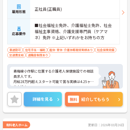
正社員(正職員)
雇用形態
■社会福祉士免許、介護福祉士免許、社会
福祉主事資格、介護支援専門員（ケアマ
応募要件
ネ）免許 ※上記いずれかをお持ちの方
車通勤可
住宅手当・補助
産休･育休･介護休暇取得実績あり
社会保険完備
交通費支給
退職金制度あり
青梅線小作駅に位置する介護老人保健施設での相談
員求人です。
月給28万円超えスタート可能で賞与実績は4.25ヶ月
分支給！
土日祝はお休みで生活リズムがとりやすい☆
駅から徒歩圏内にあり、車通勤も可能ですので通勤
詳細を見る
無料
紹介してもらう
にも便利です。
ご興味のある方は面接対策ポイントなどお話致しま
すのでお気軽にお問い合わせください。
有料老人ホーム
更新日：2026年03月26日