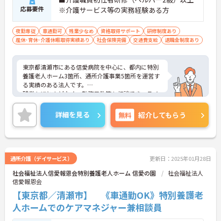
応募要件
※介護サービス等の実務経験ある方
夜勤専従
車通勤可
残業少なめ
資格取得サポート
研修制度あり
産休･育休･介護休暇取得実績あり
社会保険完備
交通費支給
退職金制度あり
東京都清瀬市にある信愛病院を中心に、都内に特別
養護老人ホーム3箇所、通所介護事業5箇所を運営す
る実績のある法人です。
残業もほとんどなく、勤務日数等も相談でき、ライ
フ・ワーク・バランスを大切にしたい方にもおすす
めです。
詳細を見る
無料
紹介してもらう
資格があるけれど未経験、またはブランクのある方
も充実にOJTで安心して勤務できます。
また、マイカー通勤可能のため、通勤もらくらくで
す。
ご興味のある方は面接対策ポイントなどお話致しま
通所介護（デイサービス）
更新日：2025年01月28日
すのでお気軽にお問い合わせください。
社会福祉法人信愛報恩会特別養護老人ホーム 信愛の園
社会福祉法人
信愛報恩会
【東京都／清瀬市】 《車通勤OK》特別養護老
人ホームでのケアマネジャー兼相談員