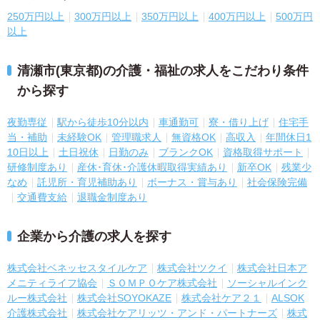
250万円以上
300万円以上
350万円以上
400万円以上
500万円
以上
清瀬市(東京都)の介護・福祉の求人をこだわり条件
から探す
夜勤専従
駅から徒歩10分以内
車通勤可
寮・借り上げ
住宅手
当・補助
未経験OK
管理職求人
無資格OK
高収入
年間休日1
10日以上
土日祝休
日勤のみ
ブランクOK
資格取得サポート
研修制度あり
産休･育休･介護休暇取得実績あり
新卒OK
残業少
なめ
託児所・育児補助あり
ボーナス・賞与あり
社会保険完備
交通費支給
退職金制度あり
企業から介護の求人を探す
株式会社ベネッセスタイルケア
株式会社ツクイ
株式会社日本ア
メニティライフ協会
ＳＯＭＰＯケア株式会社
ソーシャルインク
ルー株式会社
株式会社SOYOKAZE
株式会社ケア２１
ALSOK
介護株式会社
株式会社ケアリッツ・アンド・パートナーズ
株式