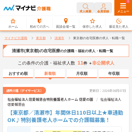
0
0
求人検索
会員登録
メニュー
ホーム
初めての方へ
面談会場一覧
保存した求人
最近見た求人
マイナビ介護職
東京都
清瀬市
東京都の在宅医療の求人・転職一覧
清瀬市(東京都)の在宅医療
の介護職・福祉の求人・転職一覧
11
この条件の介護・福祉求人数
非公開求人
件 ＋
おすすめ順
新着順
月収順
年収順
通所介護（デイサービス）
更新日：2026年08月07日
社会福祉法人信愛報恩会特別養護老人ホーム 信愛の園
社会福祉法人
信愛報恩会
【東京都／清瀬市】年間休日110日以上★車通勤
OK♪特別養護老人ホームでの介護職募集！