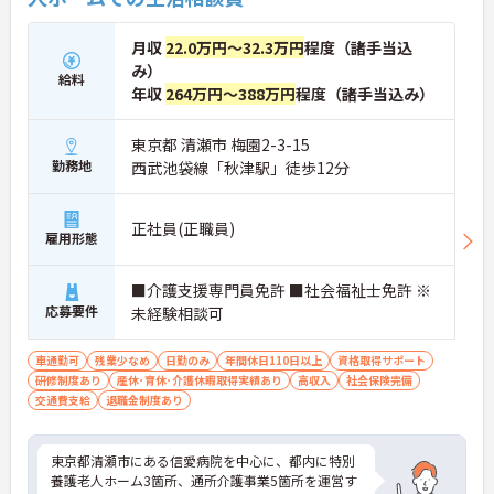
月収
22.0万円～32.3万円
程度（諸手当込
み）
給料
年収
264万円～388万円
程度（諸手当込み）
東京都 清瀬市 梅園2-3-15
勤務地
西武池袋線「秋津駅」徒歩12分
正社員(正職員)
雇用形態
■介護支援専門員免許 ■社会福祉士免許 ※
応募要件
未経験相談可
車通勤可
残業少なめ
日勤のみ
年間休日110日以上
資格取得サポート
研修制度あり
産休･育休･介護休暇取得実績あり
高収入
社会保険完備
交通費支給
退職金制度あり
東京都清瀬市にある信愛病院を中心に、都内に特別
養護老人ホーム3箇所、通所介護事業5箇所を運営す