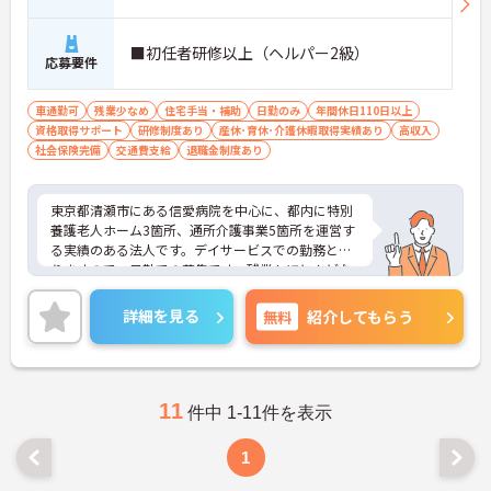
■初任者研修以上（ヘルパー2級）
応募要件
車通勤可
残業少なめ
住宅手当・補助
日勤のみ
年間休日110日以上
資格取得サポート
研修制度あり
産休･育休･介護休暇取得実績あり
高収入
社会保険完備
交通費支給
退職金制度あり
東京都清瀬市にある信愛病院を中心に、都内に特別
養護老人ホーム3箇所、通所介護事業5箇所を運営す
る実績のある法人です。デイサービスでの勤務とな
りますので、日勤での募集です。残業もほとんどな
く、ライフ・ワーク・バランスを大切にしたい方に
もおすすめです。
詳細を見る
無料
紹介してもらう
ご興味のある方は面接対策ポイントなどお話致しま
すのでお気軽にお問い合わせください。
11
件中 1-11件を表示
1