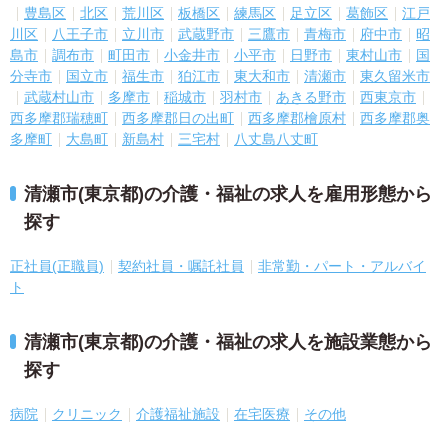
豊島区
北区
荒川区
板橋区
練馬区
足立区
葛飾区
江戸
川区
八王子市
立川市
武蔵野市
三鷹市
青梅市
府中市
昭
島市
調布市
町田市
小金井市
小平市
日野市
東村山市
国
分寺市
国立市
福生市
狛江市
東大和市
清瀬市
東久留米市
武蔵村山市
多摩市
稲城市
羽村市
あきる野市
西東京市
西多摩郡瑞穂町
西多摩郡日の出町
西多摩郡檜原村
西多摩郡奥
多摩町
大島町
新島村
三宅村
八丈島八丈町
清瀬市(東京都)の介護・福祉の求人を雇用形態から
探す
正社員(正職員)
契約社員・嘱託社員
非常勤・パート・アルバイ
ト
清瀬市(東京都)の介護・福祉の求人を施設業態から
探す
病院
クリニック
介護福祉施設
在宅医療
その他