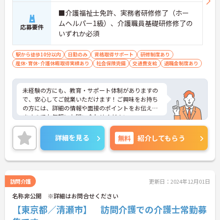
■介護福祉士免許、実務者研修修了（ホー
ムヘルパー1級）、介護職員基礎研修修了の
応募要件
いずれか必須
駅から徒歩10分以内
日勤のみ
資格取得サポート
研修制度あり
産休･育休･介護休暇取得実績あり
社会保険完備
交通費支給
退職金制度あり
未経験の方にも、教育・サポート体制がありますの
で、安心してご就業いただけます！ご興味をお持ち
の方には、詳細の情報や面接のポイントをお伝えし
ますのでお気軽にお問い合わせください。
詳細を見る
無料
紹介してもらう
訪問介護
更新日：2024年12月01日
名称非公開 ※詳細はお問合せください
【東京都／清瀬市】 訪問介護での介護士常勤募