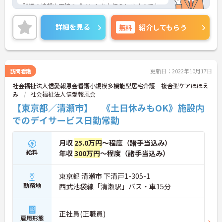
詳細の情報や面接のポイントをお伝えしますのでお
気軽にお問い合わせください。
詳細を見る
無料
紹介してもらう
訪問看護
更新日：2022年10月17日
社会福祉法人信愛報恩会看護小規模多機能型居宅介護 複合型ケアほほえ
み
社会福祉法人信愛報恩会
【東京都／清瀬市】 《土日休みもOK》施設内
でのデイサービス日勤常勤
月収
25.0万円
～程度（諸手当込み）
給料
年収
300万円
～程度（諸手当込み）
東京都 清瀬市 下清戸1-305-1
勤務地
西武池袋線「清瀬駅」バス・車15分
正社員(正職員)
雇用形態