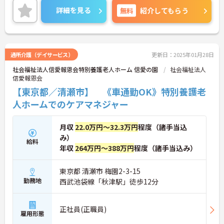
のある方も充実にOJTで安心して勤務できます。
詳細を見る
無料
紹介してもらう
ご興味のある方は面接対策ポイントなどお話致しま
すのでお気軽にお問い合わせください。
通所介護（デイサービス）
更新日：2025年01月28日
社会福祉法人信愛報恩会特別養護老人ホーム 信愛の園
社会福祉法人
信愛報恩会
【東京都／清瀬市】 《車通勤OK》特別養護老
人ホームでのケアマネジャー
月収
22.0万円～32.3万円
程度（諸手当込
み）
給料
年収
264万円～388万円
程度（諸手当込み）
東京都 清瀬市 梅園2-3-15
勤務地
西武池袋線「秋津駅」徒歩12分
正社員(正職員)
雇用形態