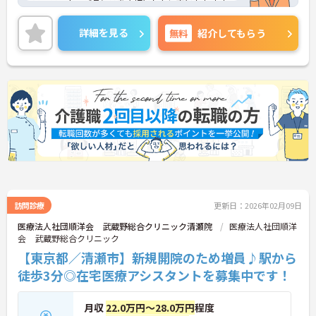
フ・ワーク・バランスを大切にしたい方にもおすす
めです。資格があるけれど未経験、またはブランク
のある方も充実にOJTで安心して勤務できます。
詳細を見る
無料
紹介してもらう
年間休日110日以上で、お休みもしっかり取れる環
境です。
また、マイカー通勤可能のため、通勤もらくらくで
す。
ご興味のある方は面接対策ポイントなどお話致しま
すのでお気軽にお問い合わせください。
訪問診療
更新日：2026年02月09日
医療法人社団順洋会 武蔵野総合クリニック清瀬院
医療法人社団順洋
会 武蔵野総合クリニック
【東京都／清瀬市】新規開院のため増員♪駅から
徒歩3分◎在宅医療アシスタントを募集中です！
月収
22.0万円～28.0万円
程度