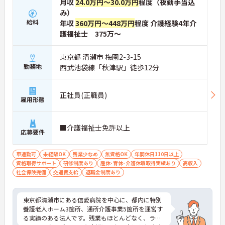
月収
24.0万円～30.0万円
程度（夜勤手当込
み）
給料
年収
360万円～448万円
程度 介護経験4年介
護福祉士 375万～
東京都 清瀬市 梅園2-3-15
勤務地
西武池袋線「秋津駅」徒歩12分
正社員(正職員)
雇用形態
■介護福祉士免許以上
応募要件
車通勤可
未経験OK
残業少なめ
無資格OK
年間休日110日以上
資格取得サポート
研修制度あり
産休･育休･介護休暇取得実績あり
高収入
社会保険完備
交通費支給
退職金制度あり
東京都清瀬市にある信愛病院を中心に、都内に特別
養護老人ホーム3箇所、通所介護事業5箇所を運営す
る実績のある法人です。残業もほとんどなく、ライ