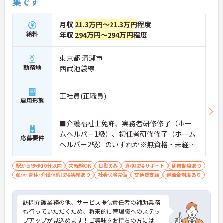
集です
月収
21.3万円～21.3万円
程度
給料
年収
294万円～294万円
程度
東京都 清瀬市
勤務地
西武池袋線
正社員(正職員)
雇用形態
■介護福祉士免許、実務者研修修了（ホー
ムヘルパー1級）、初任者研修修了（ホーム
応募要件
ヘルパー2級）のいずれか※無資格・未経験
も相談可
駅から徒歩10分以内
未経験OK
日勤のみ
資格取得サポート
研修制度あり
産休･育休･介護休暇取得実績あり
社会保険完備
交通費支給
退職金制度あり
訪問介護業務の他、サービス提供責任者の補助業務
も行っていただくため、将来的に管理職へのステッ
プアップが見込めます！ご興味をお持ちの方には、