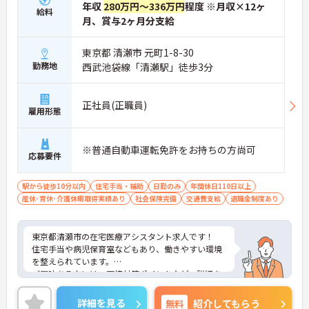
年収
280万円～336万円
程度 ※月収×12ヶ
給料
月、賞与2ヶ月分支給
東京都 清瀬市 元町1-8-30
勤務地
西武池袋線「清瀬駅」徒歩3分
正社員(正職員)
雇用形態
※普通自動車運転免許をお持ちの方尚可
応募要件
駅から徒歩10分以内
住宅手当・補助
日勤のみ
年間休日110日以上
産休･育休･介護休暇取得実績あり
社会保険完備
交通費支給
退職金制度あり
東京都清瀬市の在宅医療アシスタント求人です！
住宅手当や病児保育室などもあり、働きやすい環境
を整えられています。
ご興味ある方には、面接対策ポイントなど、詳細を
お話しいたしますのでお気軽にご相談ください。
詳細を見る
無料
紹介してもらう