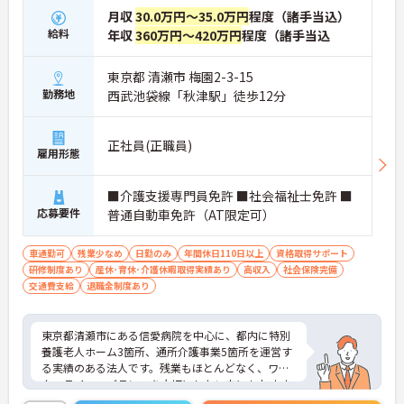
月収
30.0万円～35.0万円
程度（諸手当込）
給料
年収
360万円～420万円
程度（諸手当込
東京都 清瀬市 梅園2-3-15
勤務地
西武池袋線「秋津駅」徒歩12分
正社員(正職員)
雇用形態
■介護支援専門員免許 ■社会福祉士免許 ■
応募要件
普通自動車免許（AT限定可）
車通勤可
残業少なめ
日勤のみ
年間休日110日以上
資格取得サポート
研修制度あり
産休･育休･介護休暇取得実績あり
高収入
社会保険完備
交通費支給
退職金制度あり
東京都清瀬市にある信愛病院を中心に、都内に特別
養護老人ホーム3箇所、通所介護事業5箇所を運営す
る実績のある法人です。残業もほとんどなく、ワー
ク・ライフ・バランスを大切にしたい方にもおすす
めです。資格があるけれど未経験、またはブランク