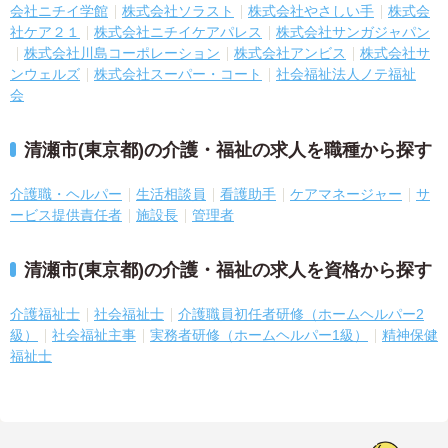
会社ニチイ学館
株式会社ソラスト
株式会社やさしい手
株式会
社ケア２１
株式会社ニチイケアパレス
株式会社サンガジャパン
株式会社川島コーポレーション
株式会社アンビス
株式会社サ
ンウェルズ
株式会社スーパー・コート
社会福祉法人ノテ福祉
会
清瀬市(東京都)の介護・福祉の求人を職種から探す
介護職・ヘルパー
生活相談員
看護助手
ケアマネージャー
サ
ービス提供責任者
施設長
管理者
清瀬市(東京都)の介護・福祉の求人を資格から探す
介護福祉士
社会福祉士
介護職員初任者研修（ホームヘルパー2
級）
社会福祉主事
実務者研修（ホームヘルパー1級）
精神保健
福祉士