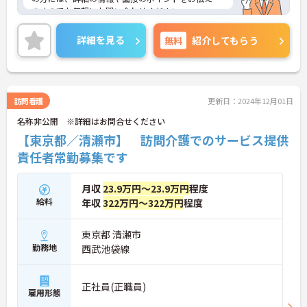
ますのでお気軽にお問い合わせください。
詳細を見る
無料
紹介してもらう
訪問看護
更新日：2024年12月01日
名称非公開 ※詳細はお問合せください
【東京都／清瀬市】 訪問介護でのサービス提供
責任者常勤募集です
月収
23.9万円～23.9万円
程度
給料
年収
322万円～322万円
程度
東京都 清瀬市
勤務地
西武池袋線
正社員(正職員)
雇用形態