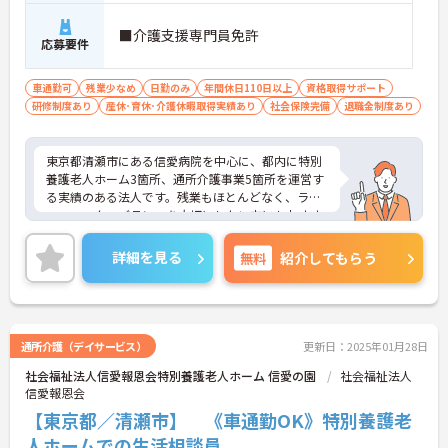
■介護支援専門員免許
応募要件
車通勤可
残業少なめ
日勤のみ
年間休日110日以上
資格取得サポート
研修制度あり
産休･育休･介護休暇取得実績あり
社会保険完備
退職金制度あり
東京都清瀬市にある信愛病院を中心に、都内に特別
養護老人ホーム3箇所、通所介護事業5箇所を運営す
る実績のある法人です。残業もほとんどなく、ライ
フ・ワーク・バランスを大切にしたい方にもおすす
めです。資格があるけれど未経験、またはブランク
のある方も充実にOJTで安心して勤務できます。
詳細を見る
無料
紹介してもらう
ご興味のある方は面接対策ポイントなどお話致しま
すのでお気軽にお問い合わせください。
通所介護（デイサービス）
更新日：2025年01月28日
社会福祉法人信愛報恩会特別養護老人ホーム 信愛の園
社会福祉法人
信愛報恩会
【東京都／清瀬市】 《車通勤OK》特別養護老
人ホームでの生活相談員