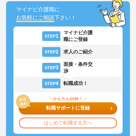
マイナビ介護職に
お気軽にご相談
下さい！
マイナビ介護
1
STEP
職にご登録
2
求人のご紹介
STEP
面接・条件交
3
STEP
渉
4
転職成功！
STEP
転職サポートに登録
はじめて転職する方へ