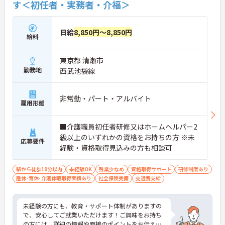
す＜初任者・実務者・介福＞
日給
8,850円～8,850円
給料
東京都 清瀬市
勤務地
西武池袋線
非常勤・パート・アルバイト
雇用形態
■介護職員初任者研修又はホームヘルパー2
級以上のいずれかの資格をお持ちの方 ※未
応募要件
経験・資格取得見込みの方も相談可
駅から徒歩10分以内
未経験OK
残業少なめ
資格取得サポート
研修制度あり
産休･育休･介護休暇取得実績あり
社会保険完備
交通費支給
未経験の方にも、教育・サポート体制がありますの
で、安心してご就業いただけます！ご興味をお持ち
の方には、詳細の情報や面接のポイントをお伝えし