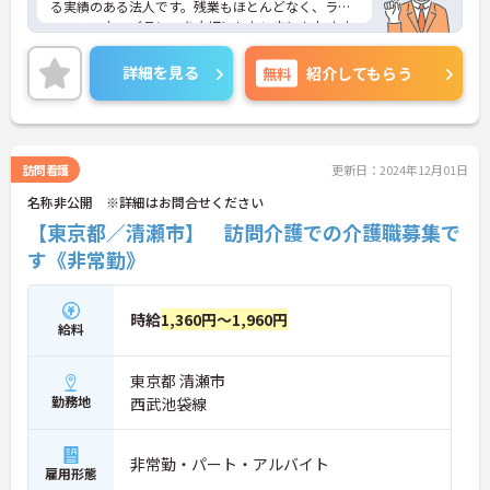
る実績のある法人です。残業もほとんどなく、ライ
フ・ワーク・バランスを大切にしたい方にもおすす
めです。資格があるけれど未経験、またはブランク
のある方も充実にOJTで安心して勤務できます。
詳細を見る
無料
紹介してもらう
ご興味のある方は面接対策ポイントなどお話致しま
すのでお気軽にお問い合わせください。
訪問看護
更新日：2024年12月01日
名称非公開 ※詳細はお問合せください
【東京都／清瀬市】 訪問介護での介護職募集で
す《非常勤》
時給
1,360円～1,960円
給料
東京都 清瀬市
勤務地
西武池袋線
非常勤・パート・アルバイト
雇用形態