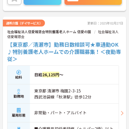
通所介護（デイサービス）
更新日：2025年02月27日
社会福祉法人信愛報恩会特別養護老人ホーム 信愛の園
社会福祉法人
信愛報恩会
【東京都／清瀬市】勤務日数相談可★車通勤OK
♪特別養護老人ホームでの介護職募集！＜夜勤専
従＞
日給
26,125円
～
給料
東京都 清瀬市 梅園2-3-15
勤務地
西武池袋線「秋津駅」徒歩12分
非常勤・パート・アルバイト
雇用形態
■介護職員初任者研修（ヘルパー2級）以上