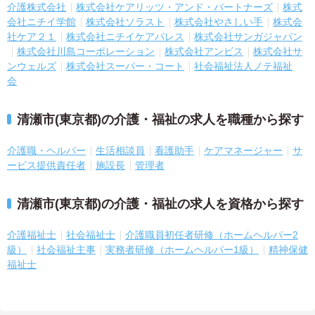
介護株式会社
株式会社ケアリッツ・アンド・パートナーズ
株式
会社ニチイ学館
株式会社ソラスト
株式会社やさしい手
株式会
社ケア２１
株式会社ニチイケアパレス
株式会社サンガジャパン
株式会社川島コーポレーション
株式会社アンビス
株式会社サ
ンウェルズ
株式会社スーパー・コート
社会福祉法人ノテ福祉
会
清瀬市(東京都)の介護・福祉の求人を職種から探す
介護職・ヘルパー
生活相談員
看護助手
ケアマネージャー
サ
ービス提供責任者
施設長
管理者
清瀬市(東京都)の介護・福祉の求人を資格から探す
介護福祉士
社会福祉士
介護職員初任者研修（ホームヘルパー2
級）
社会福祉主事
実務者研修（ホームヘルパー1級）
精神保健
福祉士