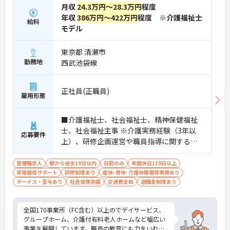
月収
24.3万円～28.3万円
程度
年収
386万円～422万円
程度 ※介護福祉士
給料
モデル
東京都 清瀬市
勤務地
西武池袋線
正社員(正職員)
雇用形態
■介護福祉士、社会福祉士、精神保健福祉
士、社会福祉主事 ※介護実務経験（3年以
応募要件
上）、研修企画運営や職員指導に関する実
務経験（年数不問）必須 ■普通自動車運転
免許（AT可）歓迎
管理職求人
駅から徒歩10分以内
日勤のみ
年間休日110日以上
資格取得サポート
研修制度あり
産休･育休･介護休暇取得実績あり
ボーナス・賞与あり
社会保険完備
交通費支給
退職金制度あり
全国170事業所（FC含む）以上のでデイサービス、
グループホーム、介護付有料老人ホームなど幅広い
事業を展開しています。職員の教育にも力をいれて