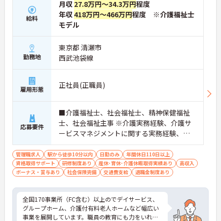
月収
27.8万円～34.3万円
程度
年収
418万円～466万円
程度 ※介護福祉士
給料
モデル
東京都 清瀬市
勤務地
西武池袋線
正社員(正職員)
雇用形態
■介護福祉士、社会福祉士、精神保健福祉
士、社会福祉主事 ※介護実務経験、介護サ
応募要件
ービスマネジメントに関する実務経験、運
営マネジメントに関する実務経験、チーム
マネジメントに関する実務経験 ■普通自動
管理職求人
駅から徒歩10分以内
日勤のみ
年間休日110日以上
資格取得サポート
車運転免許（AT可）歓迎
研修制度あり
産休･育休･介護休暇取得実績あり
高収入
ボーナス・賞与あり
社会保険完備
交通費支給
退職金制度あり
全国170事業所（FC含む）以上のでデイサービス、
グループホーム、介護付有料老人ホームなど幅広い
事業を展開しています。職員の教育にも力をいれて