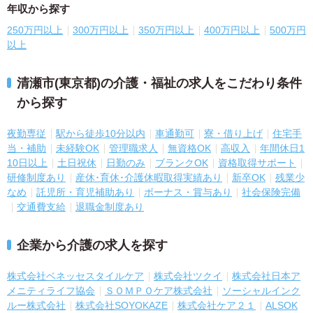
年収から探す
250万円以上
300万円以上
350万円以上
400万円以上
500万円
以上
清瀬市(東京都)の介護・福祉の求人をこだわり条件
から探す
夜勤専従
駅から徒歩10分以内
車通勤可
寮・借り上げ
住宅手
当・補助
未経験OK
管理職求人
無資格OK
高収入
年間休日1
10日以上
土日祝休
日勤のみ
ブランクOK
資格取得サポート
研修制度あり
産休･育休･介護休暇取得実績あり
新卒OK
残業少
なめ
託児所・育児補助あり
ボーナス・賞与あり
社会保険完備
交通費支給
退職金制度あり
企業から介護の求人を探す
株式会社ベネッセスタイルケア
株式会社ツクイ
株式会社日本ア
メニティライフ協会
ＳＯＭＰＯケア株式会社
ソーシャルインク
ルー株式会社
株式会社SOYOKAZE
株式会社ケア２１
ALSOK