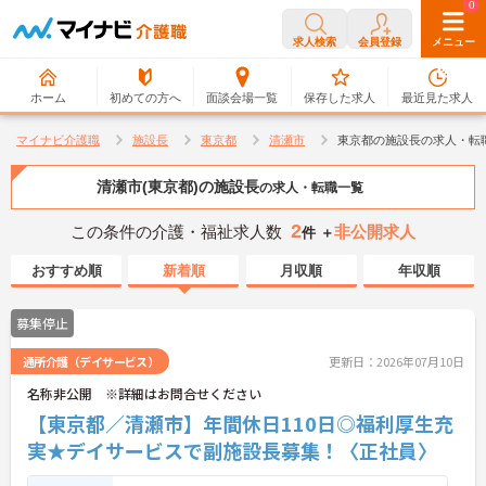
0
0
求人検索
会員登録
メニュー
ホーム
初めての方へ
面談会場一覧
保存した求人
最近見た求人
マイナビ介護職
施設長
東京都
清瀬市
東京都の施設長の求人・転
清瀬市(東京都)の施設長
の求人・転職一覧
2
この条件の介護・福祉求人数
非公開求人
件 ＋
おすすめ順
新着順
月収順
年収順
募集停止
通所介護（デイサービス）
更新日：2026年07月10日
名称非公開 ※詳細はお問合せください
【東京都／清瀬市】年間休日110日◎福利厚生充
実★デイサービスで副施設長募集！〈正社員〉