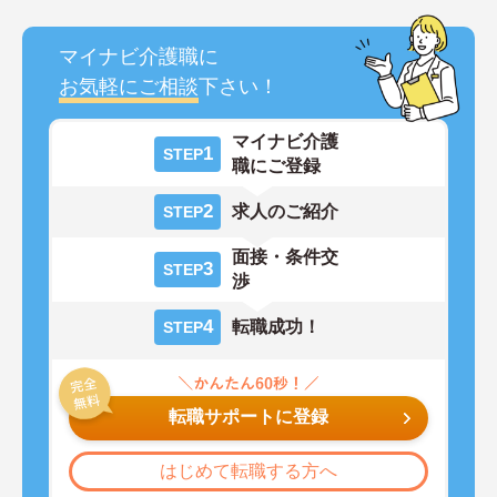
マイナビ介護職に
お気軽にご相談
下さい！
マイナビ介護
1
STEP
職にご登録
2
求人のご紹介
STEP
面接・条件交
3
STEP
渉
4
転職成功！
STEP
転職サポートに登録
はじめて転職する方へ