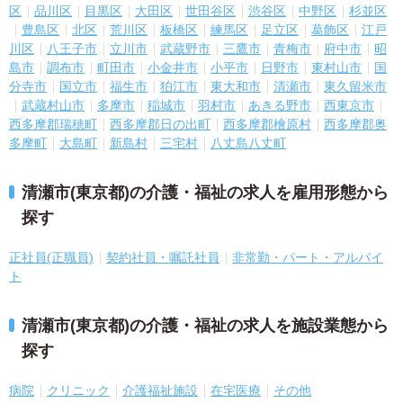
区
品川区
目黒区
大田区
世田谷区
渋谷区
中野区
杉並区
豊島区
北区
荒川区
板橋区
練馬区
足立区
葛飾区
江戸
川区
八王子市
立川市
武蔵野市
三鷹市
青梅市
府中市
昭
島市
調布市
町田市
小金井市
小平市
日野市
東村山市
国
分寺市
国立市
福生市
狛江市
東大和市
清瀬市
東久留米市
武蔵村山市
多摩市
稲城市
羽村市
あきる野市
西東京市
西多摩郡瑞穂町
西多摩郡日の出町
西多摩郡檜原村
西多摩郡奥
多摩町
大島町
新島村
三宅村
八丈島八丈町
清瀬市(東京都)の介護・福祉の求人を雇用形態から
探す
正社員(正職員)
契約社員・嘱託社員
非常勤・パート・アルバイ
ト
清瀬市(東京都)の介護・福祉の求人を施設業態から
探す
病院
クリニック
介護福祉施設
在宅医療
その他