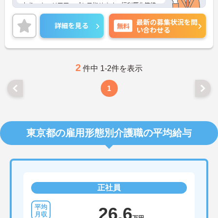
おり、キャリアアップも目指せます。福利厚生等待
遇面の良さも魅力の一つ！ご興味のある方には、面
最新の募集状況を問
接対策ポイントなど、さらに詳細をお話しいたしま
詳細を見る
無料
い合わせる
すのでお気軽にご相談ください！
2
件中 1-2件を表示
1
東京都の雇用形態別介護職の平均給与
正社員
26.6