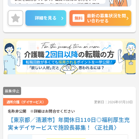
おり、キャリアアップも目指せます。福利厚生等待
遇面の良さも魅力の一つ！ご興味のある方には、面
最新の募集状況を問
接対策ポイントなど、さらに詳細をお話しいたしま
詳細を見る
無料
い合わせる
すのでお気軽にご相談ください！
募集停止
通所介護（デイサービス）
更新日：2026年07月10日
名称非公開 ※詳細はお問合せください
【東京都／清瀬市】年間休日110日◎福利厚生充
実★デイサービスで施設長募集！〈正社員〉