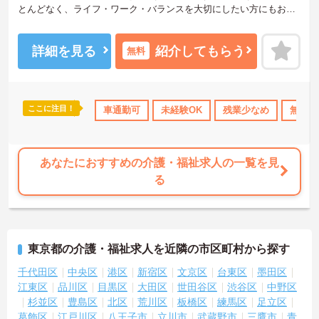
とんどなく、ライフ・ワーク・バランスを大切にしたい方にもおす
すめです。資格があるけれど未経験、またはブランクのある方も充
実にOJTで安心して勤務できます。
年間休日110日以上で、お休みもしっかり取れる環境です。
詳細を見る
紹介してもらう
無料
また、マイカー通勤可能のため、通勤もらくらくです。
ご興味のある方は面接対策ポイントなどお話致しますのでお気軽に
お問い合わせください。
ここに注目！
のみ
資格取得サポート
車通勤可
研修制度あり
未経験OK
産休･育休･介護休暇取得実
残業少なめ
無資格
あなたにおすすめの介護・福祉求人の一覧を見
る
東京都の介護・福祉求人を近隣の市区町村から探す
千代田区
中央区
港区
新宿区
文京区
台東区
墨田区
江東区
品川区
目黒区
大田区
世田谷区
渋谷区
中野区
杉並区
豊島区
北区
荒川区
板橋区
練馬区
足立区
葛飾区
江戸川区
八王子市
立川市
武蔵野市
三鷹市
青