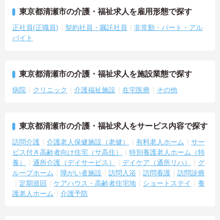
東京都清瀬市の介護・福祉求人を雇用形態で探す
正社員(正職員)
契約社員・嘱託社員
非常勤・パート・アル
バイト
東京都清瀬市の介護・福祉求人を施設業態で探す
病院
クリニック
介護福祉施設
在宅医療
その他
東京都清瀬市の介護・福祉求人をサービス内容で探す
訪問介護
介護老人保健施設（老健）
有料老人ホーム
サー
ビス付き高齢者向け住宅（サ高住）
特別養護老人ホーム（特
養）
通所介護（デイサービス）
デイケア（通所リハ）
グ
ループホーム
障がい者施設
訪問入浴
訪問看護
訪問診療
定期巡回
ケアハウス・高齢者住宅地
ショートステイ
養
護老人ホーム
介護予防