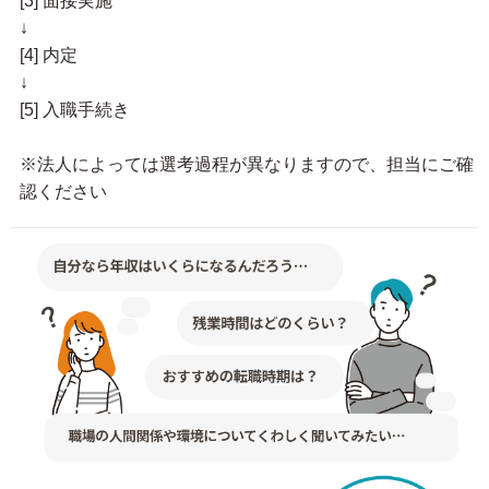
[3] 面接実施
↓
[4] 内定
↓
[5] 入職手続き
※法人によっては選考過程が異なりますので、担当にご確
認ください