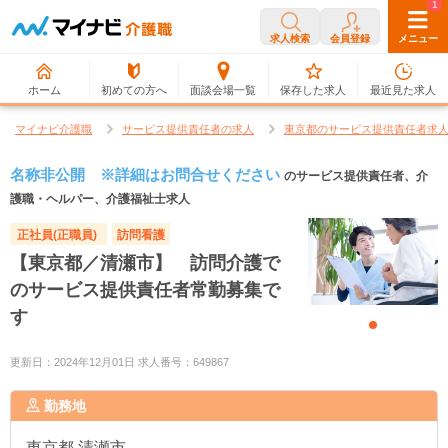
0
1
求人検索
会員登録
メニュー
ホーム
初めての方へ
面談会場一覧
保存した求人
最近見た求人
マイナビ介護職
サービス提供責任者の求人
東京都のサービス提供責任者求
名称非公開 ※詳細はお問合せください
のサービス提供責任者、介
護職・ヘルパー、介護福祉士求人
正社員(正職員)
訪問看護
【東京都／清瀬市】 訪問介護で
のサービス提供責任者常勤募集で
す
更新日：2024年12月01日 求人番号：649867
勤務地
東京都
清瀬市