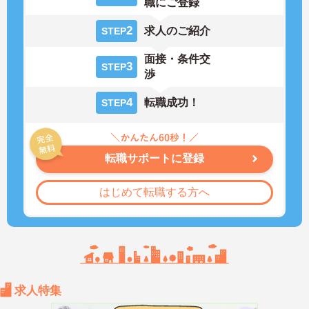
職にご登録
2
求人のご紹介
STEP
面接・条件交
3
STEP
渉
4
転職成功！
STEP
転職サポートに登録
はじめて転職する方へ
求人特集