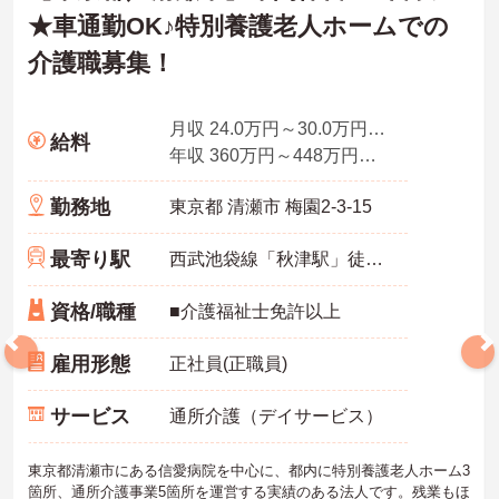
★車通勤OK♪特別養護老人ホームでの
介護職募集！
月収 24.0万円～30.0万円程度（夜勤手当込み）
給料
年収 360万円～448万円程度 介護経験4年介護福祉士 375万～
勤務地
東京都 清瀬市 梅園2-3-15
最寄り駅
西武池袋線「秋津駅」徒歩12分
資格/職種
■介護福祉士免許以上
雇用形態
正社員(正職員)
サービス
通所介護（デイサービス）
東京都清瀬市にある信愛病院を中心に、都内に特別養護老人ホーム3
箇所、通所介護事業5箇所を運営する実績のある法人です。残業もほ