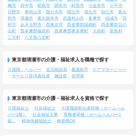
梅市
府中市
昭島市
調布市
町田市
小金井市
小平市
日野市
東村山市
国分寺市
国立市
福生市
狛江市
東大
和市
清瀬市
東久留米市
武蔵村山市
多摩市
稲城市
羽
村市
あきる野市
西東京市
西多摩郡瑞穂町
西多摩郡日の
出町
西多摩郡檜原村
西多摩郡奥多摩町
大島町
新島村
三宅村
八丈島八丈町
東京都清瀬市の介護・福祉求人を職種で探す
介護職・ヘルパー
生活相談員
看護助手
ケアマネージャー
サービス提供責任者
施設長
管理者
東京都清瀬市の介護・福祉求人を資格で探す
介護福祉士
社会福祉士
介護職員初任者研修（ホームヘル
パー2級）
社会福祉主事
実務者研修（ホームヘルパー1
級）
精神保健福祉士
無資格OK