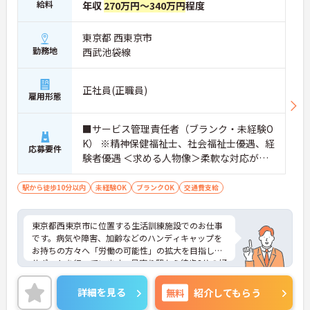
給料
年収
270万円～340万円
程度
東京都 西東京市
勤務地
西武池袋線
正社員(正職員)
雇用形態
■サービス管理責任者（ブランク・未経験O
K） ※精神保健福祉士、社会福祉士優遇、経
応募要件
験者優遇 ＜求める人物像＞柔軟な対応がで
き、チームワークで仕事ができる方
駅から徒歩10分以内
未経験OK
ブランクOK
交通費支給
東京都西東京市に位置する生活訓練施設でのお仕事
です。病気や障害、加齢などのハンディキャップを
お持ちの方々へ「労働の可能性」の拡大を目指した
サポートを行っています。最寄り駅から徒歩3分の好
立地で、通勤にも大変便利です。40～60代の幅広い
年代の方が活躍されており、相談もしやすい環境で
詳細を見る
無料
紹介してもらう
す。ご興味のある方には、面接対策ポイントなど、