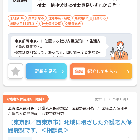
応募要件
祉士、精神保健福祉士資格いずれかお持ち
の方
未経験OK
残業少なめ
住宅手当・補助
無資格OK
日勤のみ
年間休日110日以上
社会保険完備
交通費支給
東京都西東京市に位置する就労支援施設にて生活支
援員の募集です。
残業は原則なしで、あっても月2時間程度と少なめ
のため、プライベートを大事にする方にもオススメ
です！
ご興味のある方には、面接対策ポイントなど、さら
詳細を見る
無料
紹介してもらう
に詳細をお話しいたしますので、お気軽にご相談く
ださい。
介護老人保健施設（老健）
更新日：2025年11月10日
医療法人徳洲会 介護老人保健施設 武蔵野徳洲苑
医療法人徳洲会
介護老人保健施設 武蔵野徳洲苑
【東京都／西東京市】地域に根ざした介護老人保
健施設です。＜相談員＞