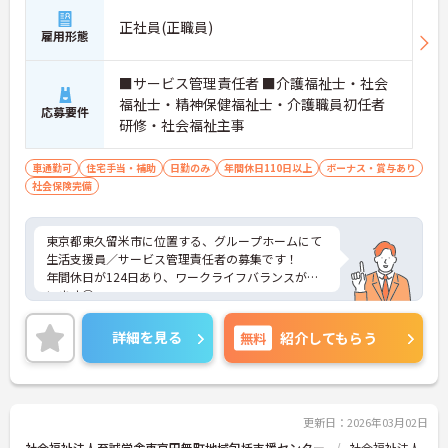
正社員(正職員)
雇用形態
■サービス管理責任者 ■介護福祉士・社会
福祉士・精神保健福祉士・介護職員初任者
応募要件
研修・社会福祉主事
車通勤可
住宅手当・補助
日勤のみ
年間休日110日以上
ボーナス・賞与あり
社会保険完備
東京都東久留米市に位置する、グループホームにて
生活支援員／サービス管理責任者の募集です！
年間休日が124日あり、ワークライフバランスが叶
います◎
また、賞与4.5ヵ月の支給実績があるため、給与面も
安心です☆
詳細を見る
無料
紹介してもらう
さらに、住宅手当がある為、生活面の負担を軽減
し、安心して長く勤務していただけます♪
マイカー通勤も可能なので通勤らくらくです◎
ご興味のある方には、面接対策ポイントなど、さら
に詳細をお話しいたしますのでお気軽にご相談くだ
更新日：2026年03月02日
さい！
社会福祉法人至誠学舎東京田無町地域包括支援センター
社会福祉法人