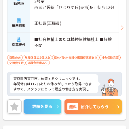
2号室
勤務地
西武池袋線「ひばりケ丘(東京)駅」徒歩12分
正社員(正職員)
雇用形態
■社会福祉士または精神保健福祉士 ■経験
応募要件
不問
日勤のみ
年間休日110日以上
産休･育休･介護休暇取得実績あり
社会保険完備
交通費支給
退職金制度あり
東京都西東京市に位置するクリニックです。
年間休日は112日ありお休みがしっかり取得できま
すので、スタッフにとって理想の働き方を実現して
います。
福利厚生が充実しておりますので、安心してご就業
いただけます。
詳細を見る
無料
紹介してもらう
ご興味のある方には、面接対策ポイントなど、さら
に詳細をお話しいたしますのでお気軽にご相談くだ
さい！