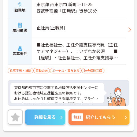
東京都 西東京市 新町1-11-25
勤務地
西武新宿線「田無駅」徒歩18分
正社員(正職員)
雇用形態
■社会福祉士、主任介護支援専門員（主任
ケアマネジャー）、：いずれか必須 ■
応募要件
【経験】・社会福祉士、主任介護支援専門
員（主任ケアマネジャー）：経験不問
・社会福祉主事任用資格：3年以上の高齢
住宅手当・補助
日勤のみ
ボーナス・賞与あり
社会保険完備
者相談経験必須
東京都西東京市に位置する地域包括支援センターに
おける認知症地域支援推進員の募集です。
お休みはしっかりと確保できる環境です。プライベ
ートとのメリハリのある働き方が可能です。また、
賞与は計3.0ヶ月分の支給実績があり、頑張りがきち
んと評価される環境です。モチベーションアップに
詳細を見る
無料
紹介してもらう
つながります。
ご興味のある方には、面接対策ポイントなど、さら
に詳細をご案内しますのでお気軽にご相談くださ
い！