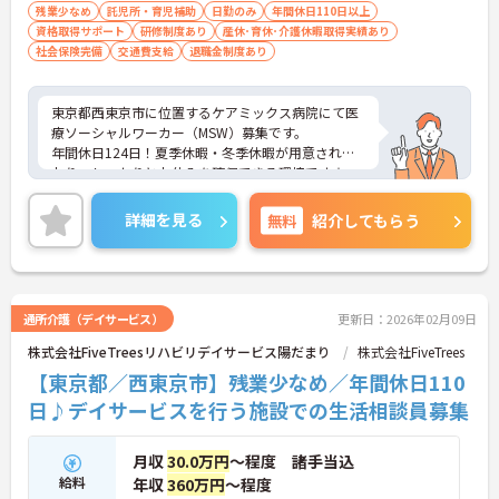
残業少なめ
託児所・育児補助
日勤のみ
年間休日110日以上
資格取得サポート
研修制度あり
産休･育休･介護休暇取得実績あり
社会保険完備
交通費支給
退職金制度あり
東京都西東京市に位置するケアミックス病院にて医
療ソーシャルワーカー（MSW）募集です。
年間休日124日！夏季休暇・冬季休暇が用意されて
おり、しっかりとお休みを確保できる環境です☆
ご興味のある方には、面接対策ポイントなど、さら
に詳細をお話いたしますので、お気軽にご相談くだ
詳細を見る
無料
紹介してもらう
さい。
通所介護（デイサービス）
更新日：2026年02月09日
株式会社FiveTreesリハビリデイサービス陽だまり
株式会社FiveTrees
【東京都／西東京市】残業少なめ／年間休日110
日♪デイサービスを行う施設での生活相談員募集
月収
30.0万円
～程度 諸手当込
給料
年収
360万円
～程度