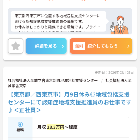
者相談経験必須
東京都西東京市に位置する地域包括支援センターに
おける認知症地域支援推進員の募集です。
お休みはしっかりと確保できる環境です。プライベ
ートとのメリハリのある働き方が可能です。また、
賞与は計3.0ヶ月分の支給実績があり、頑張りがきち
んと評価される環境です。モチベーションアップに
詳細を見る
無料
紹介してもらう
つながります。
ご興味のある方には、面接対策ポイントなど、さら
に詳細をご案内しますのでお気軽にご相談くださ
い！
更新日：2026年03月02日
社会福祉法人至誠学舎東京新町地域包括支援センター
社会福祉法人至
誠学舎東京
【東京都／西東京市】月9日休み◎地域包括支援
センターにて認知症地域支援推進員のお仕事です
♪＜正社員＞
月収
28.3万円
～程度
給料