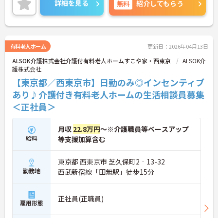
詳細を見る
無料
紹介してもらう
有料老人ホーム
更新日：2026年04月13日
ALSOK介護株式会社介護付有料老人ホームすこや家・西東京
ALSOK介
護株式会社
【東京都／西東京市】日勤のみ◎インセンティブ
あり♪介護付き有料老人ホームの生活相談員募集
＜正社員＞
月収
22.8万円
～※介護職員等ベースアップ
給料
等支援加算含む
東京都 西東京市 芝久保町2‐13-32
勤務地
西武新宿線「田無駅」徒歩15分
正社員(正職員)
雇用形態