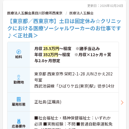
更新日：2026年02月26日
医療法人五麟会黒目川診療所西東京
医療法人五麟会
【東京都／西東京市】土日は固定休み☆クリニッ
クにおける医療ソーシャルワーカーのお仕事です
♪＜正社員＞
月収
25.5万円
～程度 ※諸手当込み
年収
352万円
～程度 ※月収×12ヶ月＋賞
給料
与2.0ヶ月想定
東京都 西東京市 栄町2-1-28 JUNさかえ202
号室
勤務地
西武池袋線「ひばりケ丘(東京)駅」徒歩14分
正社員(正職員)
雇用形態
■社会福祉士・精神保健福祉士：いずれか
必須 ■実務経験：不問 ■普通自動車運転免
応募要件