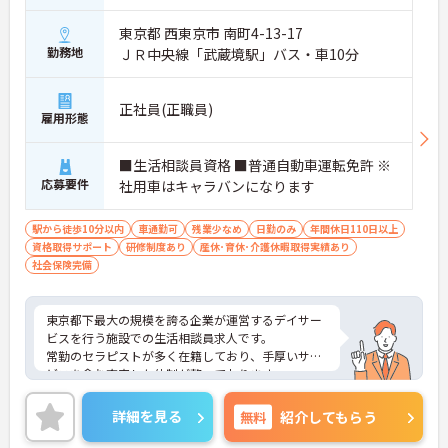
東京都 西東京市 南町4-13-17
勤務地
ＪＲ中央線「武蔵境駅」バス・車10分
正社員(正職員)
雇用形態
■生活相談員資格 ■普通自動車運転免許 ※
応募要件
社用車はキャラバンになります
駅から徒歩10分以内
車通勤可
残業少なめ
日勤のみ
年間休日110日以上
資格取得サポート
研修制度あり
産休･育休･介護休暇取得実績あり
社会保険完備
東京都下最大の規模を誇る企業が運営するデイサー
ビスを行う施設での生活相談員求人です。
常勤のセラピストが多く在籍しており、手厚いサー
ビスを含む充実した体制が整っております。
ご興味のある方はお気軽にお問い合わせ下さいま
せ。
詳細を見る
無料
紹介してもらう