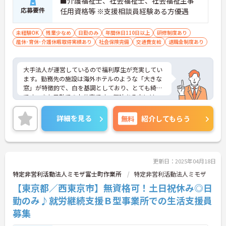
■介護福祉士、社会福祉士、社会福祉主事
応募要件
任用資格等 ※支援相談員経験ある方優遇
未経験OK
残業少なめ
日勤のみ
年間休日110日以上
研修制度あり
産休･育休･介護休暇取得実績あり
社会保険完備
交通費支給
退職金制度あり
大手法人が運営しているので福利厚生が充実してい
ます。勤務先の施設は海外ホテルのような「大きな
窓」が特徴的で、白を基調としており、とても綺麗
です。また日勤でのお仕事です。興味ある方には、
面接対策ポイントなど、さらに詳細をお話しいたし
ますのでお気軽にご相談ください！
詳細を見る
無料
紹介してもらう
更新日：2025年04月18日
特定非営利活動法人ミモザ富士町作業所
特定非営利活動法人ミモザ
【東京都／西東京市】無資格可！土日祝休み◎日
勤のみ♪就労継続支援Ｂ型事業所での生活支援員
募集