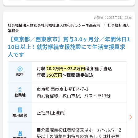
更新日：2025年11月18日
社会福祉法人靖和会社会福祉法人靖和会ラシーネ西東京
社会福祉法人
靖和会
【東京都／西東京市】賞与3.0ヶ月分／年間休日1
10日以上！就労継続支援施設にて生活支援員求
人です
月収
20.2万円～23.8万円
程度 諸手当込
給料
年収
350万円
～程度 諸手当込
東京都 西東京市 新町4-7-1
勤務地
西武新宿線「狭山市駅」バス・車13分
正社員(正職員)
雇用形態
■介護職員初任者研修又はホームヘルパー2
級以上の資格をお持ちの方 もしくは社会福