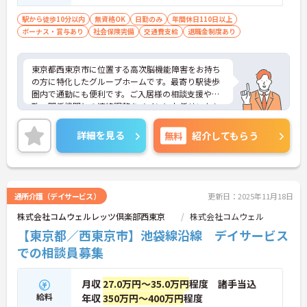
駅から徒歩10分以内
無資格OK
日勤のみ
年間休日110日以上
ボーナス・賞与あり
社会保険完備
交通費支給
退職金制度あり
東京都西東京市に位置する高次脳機能障害をお持ち
の方に特化したグループホームです。最寄り駅徒歩
圏内で通勤にも便利です。ご入居様の相談支援や行
政・関係機関との連絡調整をメインにお任せいたし
ます。排せつ、入浴介助、当直業務はありません。
ご興味のある方には、面接対策ポイントなど、さら
詳細を見る
無料
紹介してもらう
に詳細をお話しいたしますのでお気軽にご相談くだ
さい！
通所介護（デイサービス）
更新日：2025年11月18日
株式会社コムウェルレッツ倶楽部西東京
株式会社コムウェル
【東京都／西東京市】池袋線沿線 デイサービス
での相談員募集
月収
27.0万円～35.0万円
程度 諸手当込
給料
年収
350万円～400万円
程度