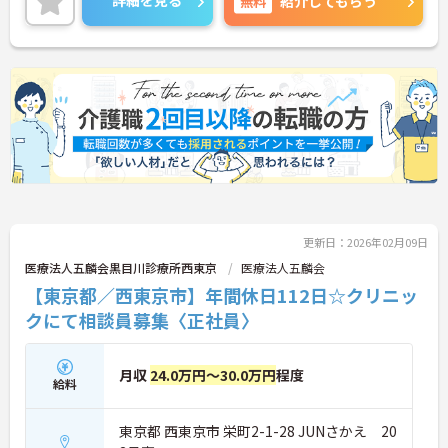
詳細を見る
無料
紹介してもらう
ご興味ある方には、面接対策ポイントなど、さらに
詳細をお話しいたしますのでお気軽にご相談くださ
い。
更新日：2026年02月09日
医療法人五麟会黒目川診療所西東京
医療法人五麟会
【東京都／西東京市】年間休日112日☆クリニッ
クにて相談員募集〈正社員〉
月収
24.0万円～30.0万円
程度
給料
東京都 西東京市 栄町2-1-28 JUNさかえ 20