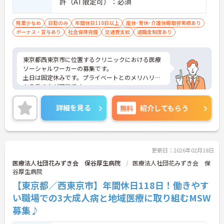
許（AT限定可）：必須
残業少なめ
日勤のみ
年間休日110日以上
産休･育休･介護休暇取得実績あり
ボーナス・賞与あり
社会保険完備
交通費支給
退職金制度あり
東京都西東京市に位置するクリニックにおける医療
ソーシャルワーカーの募集です。
土日は固定休みです。プライベートとのメリハリの
ある働き方が可能です。
ご興味のある方には、面接対策ポイントなど、さら
に詳細をご案内しますのでお気軽にご相談くださ
詳細を見る
無料
紹介してもらう
い！
更新日：2026年02月18日
医療法人社団花みずき会 保谷厚生病院
医療法人社団花みずき会 保
谷厚生病院
【東京都／西東京市】年間休日118日！働きやす
い職場での3大成人病と地域医療に取り組むMSW
募集♪