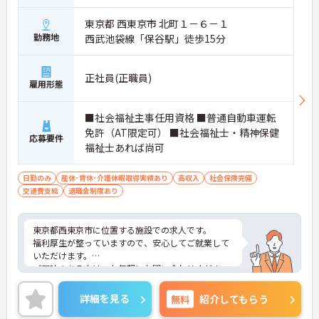
東京都 西東京市 北町１－６－１
勤務地
西武池袋線「保谷駅」徒歩15分
正社員(正職員)
雇用形態
■社会福祉主事任用資格 ■普通自動車運転
免許（AT限定可） ■社会福祉士・精神保健
応募要件
福祉士あれば尚可
日勤のみ
産休･育休･介護休暇取得実績あり
高収入
社会保険完備
交通費支給
退職金制度あり
東京都西東京市に位置する施設での求人です。
福利厚生が整っていますので、安心してご就業して
いただけます。
ご興味のある方は、お気軽にお問い合わせくださ
い。
詳細を見る
無料
紹介してもらう