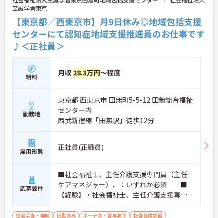
至誠学舎東京
【東京都／西東京市】月9日休み◎地域包括支援
センターにて認知症地域支援推進員のお仕事です
♪＜正社員＞
月収
28.3万円
～程度
給料
東京都 西東京市 田無町5-5-12 田無総合福祉
センター内
勤務地
西武新宿線「田無駅」徒歩12分
正社員(正職員)
雇用形態
■社会福祉士、主任介護支援専門員（主任
ケアマネジャー）、：いずれか必須 ■
応募要件
【経験】・社会福祉士、主任介護支援専門
員（主任ケアマネジャー）：経験不問
・社会福祉主事任用資格：3年以上の高齢
住宅手当・補助
日勤のみ
ボーナス・賞与あり
社会保険完備