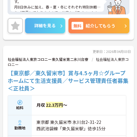
す。
月8日休みに加え、春・夏・冬にそれぞれ特別休暇
をご用意しておりますので、仕事もプライベートも
充実した日々を送れます！
未経験やブランクがある方も安心してご就業してい
詳細を見る
無料
紹介してもらう
ただけます。
ご興味のある方は、お気軽にお問い合わせくださ
い。
更新日：2026年04月03日
社会福祉法人東京コロニー東久留米第二氷川台寮
社会福祉法人東京コ
ロニー
【東京都／東久留米市】賞与4.5ヶ月☆グループ
ホームにて生活支援員／サービス管理責任者募集
＜正社員＞
月収
22.3万円
～
給料
東京都 東久留米市 氷川台2-31-22
勤務地
西武池袋線「東久留米駅」徒歩15分