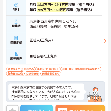
月収
18.8万円～29.1万円
程度（諸手当込）
給料
年収
265万円～360万円
程度（諸手当込）
東京都 西東京市 栄町１-17-18
勤務地
西武池袋線「保谷駅」徒歩15分
正社員(正職員)
雇用形態
■社会福祉士免許
応募要件
残業少なめ
日勤のみ
年間休日110日以上
産休･育休･介護休暇取得実績あり
社会保険完備
交通費支給
退職金制度あり
東京都西東京市に位置する病院での求人です。
社会問題にもなっている三大成人病に対して高度な
医療技術を提供しています。地域に根ざした医療で
地元の方々に貢献できるよう日々努めています。
最寄り駅からシャトルバスも運行しており、通勤に
も便利です。残業もほとんどございません。