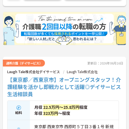
さらに詳細をお話しいたしますのでお気軽にご相談
ください！
通所介護（デイサービス）
更新日：2026年06月16日
Laugh Tale株式会社デイサービス
Laugh Tale株式会社
【東京都／西東京市】オープニングスタッフ！介
護経験を活かし即戦力として活躍◎デイサービス
生活相談員
月収
22.5万円～25.8万円
程度
給料
年収
323万円
～程度
東京都 西東京市 西原町５丁目３番１号 新規