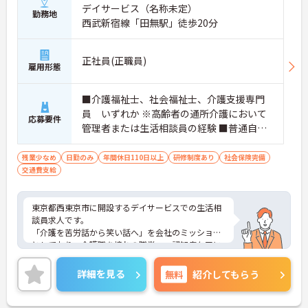
デイサービス（名称未定）
勤務地
西武新宿線「田無駅」徒歩20分
正社員(正職員)
雇用形態
■介護福祉士、社会福祉士、介護支援専門
員 いずれか ※高齢者の通所介護において
応募要件
管理者または生活相談員の経験 ■普通自動
車運転免許必須（ＡＴ限定可）
残業少なめ
日勤のみ
年間休日110日以上
研修制度あり
社会保険完備
交通費支給
東京都西東京市に開設するデイサービスでの生活相
談員求人です。
「介護を苦労話から笑い話へ」を会社のミッション
としており、介護職を憧れの職業へ、認知症ケアに
強い会社を目指されています。
新規開設準備から開設後の運営管理をお任せしま
詳細を見る
無料
紹介してもらう
す。
これまでの介護経験を活かし、即戦力としてご活躍
いただける環境です。