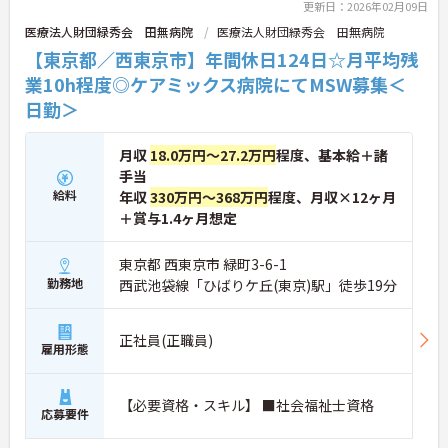
更新日：2026年02月09日
医療法人財団緑秀会 田無病院
医療法人財団緑秀会 田無病院
【東京都／西東京市】年間休日124日☆月平均残
業10h程度◎ケアミックス病院にてMSW募集＜
日勤＞
月収
18.0万円～27.2万円
程度、基本給＋諸
手当
給料
年収
330万円～368万円
程度、月収×12ヶ月
＋賞与1.4ヶ月想定
東京都 西東京市 緑町3-6-1
勤務地
西武池袋線「ひばりケ丘(東京)駅」徒歩19分
正社員(正職員)
雇用形態
【必要資格・スキル】 ■社会福祉士資格
応募要件