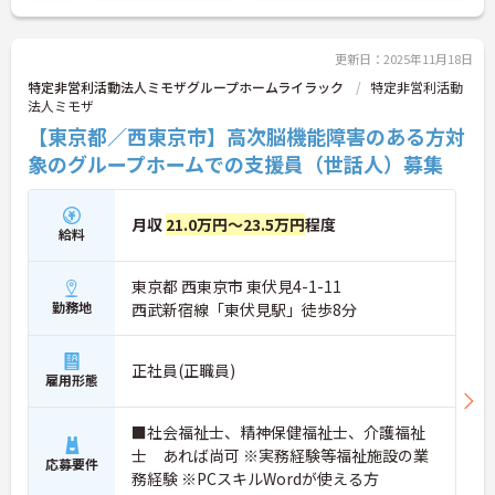
更新日：2025年11月18日
特定非営利活動法人ミモザグループホームライラック
特定非営利活動
法人ミモザ
【東京都／西東京市】高次脳機能障害のある方対
象のグループホームでの支援員（世話人）募集
月収
21.0万円～23.5万円
程度
給料
東京都 西東京市 東伏見4-1-11
勤務地
西武新宿線「東伏見駅」徒歩8分
正社員(正職員)
雇用形態
■社会福祉士、精神保健福祉士、介護福祉
士 あれば尚可 ※実務経験等福祉施設の業
応募要件
務経験 ※PCスキルWordが使える方