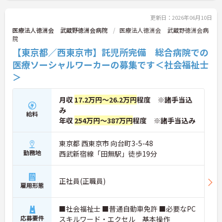
ご興味のある方には、面接対策ポイントなど、さら
に詳細をお話しいたしますのでお気軽にご相談くだ
更新日：2026年06月10日
さい！
医療法人徳洲会 武蔵野徳洲会病院
医療法人徳洲会 武蔵野徳洲会病
院
【東京都／西東京市】託児所完備 総合病院での
医療ソーシャルワーカーの募集です＜社会福祉士
＞
月収
17.2万円～26.2万円
程度 ※諸手当込
み
給料
年収
254万円～387万円
程度 ※諸手当込み
東京都 西東京市 向台町3-5-48
勤務地
西武新宿線「田無駅」徒歩19分
正社員(正職員)
雇用形態
■社会福祉士 ■普通自動車免許 ■必要なPC
応募要件
スキルワード・エクセル 基本操作