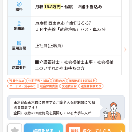
月収
18.8万円
～程度 ※諸手当込み
給料
東京都 西東京市 向台町3-5-57
勤務地
ＪＲ中央線「武蔵境駅」バス・車23分
正社員(正職員)
雇用形態
■介護福祉士・社会福祉士主事・社会福祉
応募要件
士のいずれかをお持ちの方
残業少なめ
住宅手当・補助
日勤のみ
年間休日110日以上
ボーナス・賞与あり
社会保険完備
交通費支給
退職金制度あり
東京都西東京市に位置する介護老人保健施設にて相
談員募集です！
全国に複数の医療施設を展開している大手法人が運
営する施設のため、福利厚生が非常に充実していま
す！
ご興味のある方には、面接対策ポイントなど、さら
詳細を見る
無料
紹介してもらう