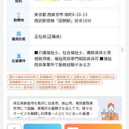
給料
東京都 西東京市 南町6-10-13
勤務地
西武新宿線「田無駅」徒歩10分
正社員(正職員)
雇用形態
■介護福祉士、社会福祉士、義肢装具士資
格取得者、福祉用具専門相談員尚可 ■福祉
応募要件
用具事業所で勤務経験がある方
駅から徒歩10分以内
未経験OK
無資格OK
日勤のみ
年間休日110日以上
資格取得サポート
研修制度あり
産休･育休･介護休暇取得実績あり
ボーナス・賞与あり
社会保険完備
交通費支給
埼玉県新座市を拠点に日高市、狭山市、東京都西東
京市にて店舗、事業所を展開する法人です。様々な
サービスを展開し利用者一人ひとりに合った最適な
介護サービスの提供をしています。