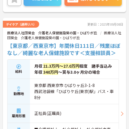
に詳細をお話しいたしますので、お気軽にご相談く
ださい。
デイケア（通所リハ）
更新日：2025年09月08日
医療法人社団葵会 介護老人保健施設葵の園・ひばりが丘
医療法人社
団葵会 介護老人保健施設葵の園・ひばりが丘
【東京都／西東京市】年間休日111日／残業ほぼ
なし／綺麗な老人保健施設です＜支援相談員＞
月収
21.3万円～27.0万円
程度 諸手当込み
給料
年収
340万円
～賞与3.0ヶ月分の場合
東京都 西東京市 ひばりヶ丘3-1-8
西武池袋線「ひばりケ丘(東京)駅」バス・車
勤務地
8分
正社員(正職員)
雇用形態