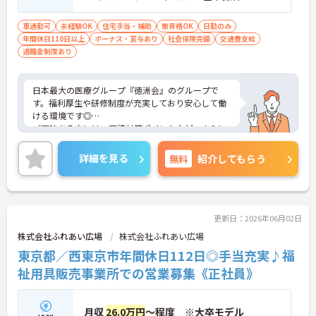
車通勤可
未経験OK
住宅手当・補助
無資格OK
日勤のみ
年間休日110日以上
ボーナス・賞与あり
社会保険完備
交通費支給
退職金制度あり
日本最大の医療グループ『徳洲会』のグループで
す。福利厚生や研修制度が充実しており安心して働
ける環境です◎
ご興味ある方には、面接対策ポイントなど、さらに
詳細をお話しいたしますのでお気軽にご相談くださ
い！
詳細を見る
無料
紹介してもらう
更新日：2026年06月02日
株式会社ふれあい広場
株式会社ふれあい広場
東京都／西東京市年間休日112日◎手当充実♪福
祉用具販売事業所での営業募集《正社員》
月収
26.0万円
～程度 ※大卒モデル