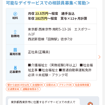
可能なデイサービスでの相談員募集＜常勤＞
月収
23.5万円
～程度 諸手当込
給料
年収
282万円
～程度 賞与×12ヶ月計算
東京都 西東京市 南町5-13-16 エスポワー
ル1F
勤務地
西武新宿線「田無駅」徒歩7分
正社員(正職員)
雇用形態
■介護福祉士（実務経験1年以上） ■社会福
祉主事 ■社会福祉士 ■普通自動車運転免許
応募要件
必須 ※未経験・ブランク可
駅から徒歩10分以内
未経験OK
日勤のみ
ブランクOK
社会保険完備
交通費支給
退職金制度あり
東京都西東京市に位置するデイサービスでの求人で