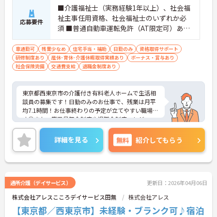
■介護福祉士（実務経験1年以上）、社会福
祉主事任用資格、社会福祉士のいずれか必
応募要件
須 ■普通自動車運転免許（AT限定可）あれ
ば尚可
車通勤可
残業少なめ
住宅手当・補助
日勤のみ
資格取得サポート
研修制度あり
産休･育休･介護休暇取得実績あり
ボーナス・賞与あり
社会保険完備
交通費支給
退職金制度あり
東京都西東京市の介護付き有料老人ホームで生活相
談員の募集です！日勤のみのお仕事で、残業は月平
均7.1時間！お仕事終わりの予定が立てやすい職場で
す◎また、慶弔見舞金制度や退職金制度、レジャー
施設やホテル宿泊料の割引制度など福利厚生も充
実！安心して長く働きやすい環境が整っています♪
詳細を見る
無料
紹介してもらう
ご興味のある方は面接ポイントをお伝えしますの
で、お気軽にご連絡ください！
通所介護（デイサービス）
更新日：2026年04月06日
株式会社アレスこころデイサービス田無
株式会社アレス
【東京都／西東京市】未経験・ブランク可♪宿泊