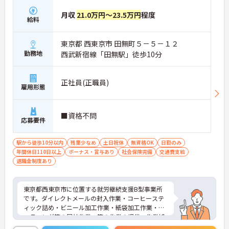
月収
21.0万円～23.5万円
程度
給料
東京都 西東京市 田無町５－５－１２
勤務地
西武新宿線「田無駅」徒歩10分
正社員(正職員)
雇用形態
■資格不問
応募要件
駅から徒歩10分以内
残業少なめ
土日祝休
無資格OK
日勤のみ
年間休日110日以上
ボーナス・賞与あり
社会保険完備
交通費支給
退職金制度あり
東京都西東京市に位置する就労継続支援B型事業所
です。ダイレクトメールの封入作業・コーヒーステ
ィック詰め・ビニール加工作業・紙袋加工作業・ポ
スティング等の屋外作業・等の作業の提供、作業補
助等を通して、利用者の自立と社会参加、社会復帰