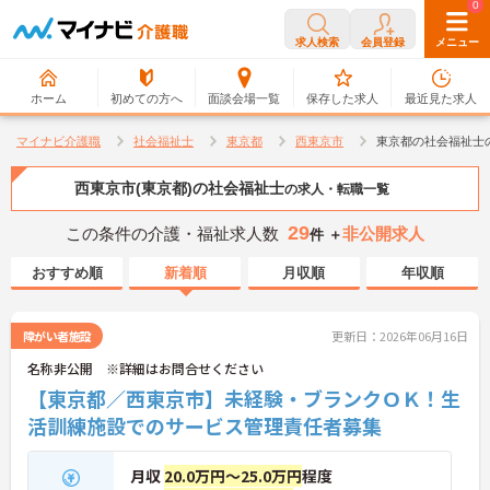
0
0
求人検索
会員登録
メニュー
ホーム
初めての方へ
面談会場一覧
保存した求人
最近見た求人
マイナビ介護職
社会福祉士
東京都
西東京市
東京都の社会福祉士
西東京市(東京都)の社会福祉士
の求人・転職一覧
29
この条件の介護・福祉求人数
非公開求人
件 ＋
おすすめ順
新着順
月収順
年収順
障がい者施設
更新日：2026年06月16日
名称非公開 ※詳細はお問合せください
【東京都／西東京市】未経験・ブランクＯＫ！生
活訓練施設でのサービス管理責任者募集
月収
20.0万円～25.0万円
程度