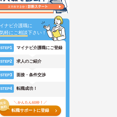
イナビ介護職に
気軽にご相談
下さい！
1
マイナビ介護職にご登録
STEP
2
求人のご紹介
STEP
3
面接・条件交渉
STEP
4
転職成功！
STEP
転職サポートに登録