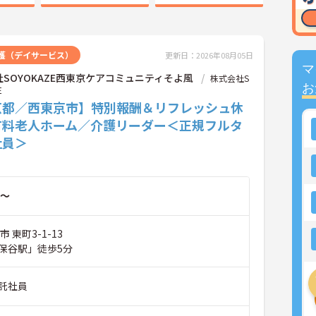
護（デイサービス）
更新日：2026年08月05日
マ
SOYOKAZE西東京ケアコミュニティそよ風
株式会社S
お
E
京都／西東京市】特別報酬＆リフレッシュ休
有料老人ホーム／介護リーダー＜正規フルタ
社員＞
～
 東町3-1-13
保谷駅」徒歩5分
託社員