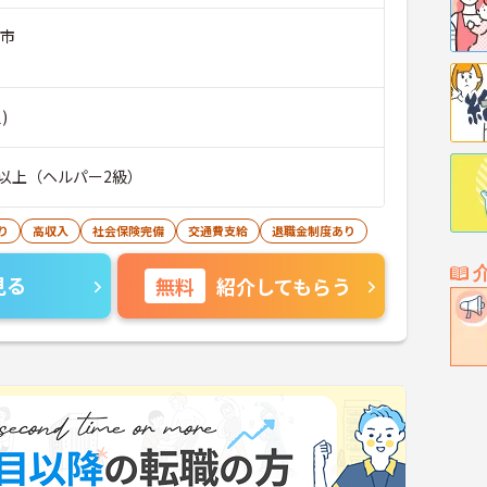
京市
)
以上（ヘルパー2級）
り
高収入
社会保険完備
交通費支給
退職金制度あり
見る
無料
紹介してもらう