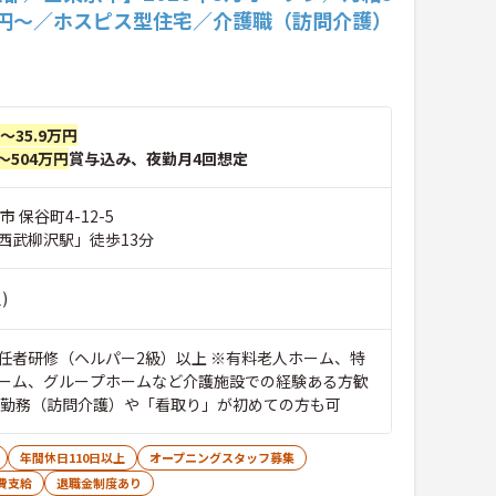
万円～／ホスピス型住宅／介護職（訪問介護）
円～35.9万円
～504万円
賞与込み、夜勤月4回想定
 保谷町4-12-5
西武柳沢駅」徒歩13分
)
任者研修（ヘルパー2級）以上 ※有料老人ホーム、特
ーム、グループホームなど介護施設での経験ある方歓
ス勤務（訪問介護）や「看取り」が初めての方も可
年間休日110日以上
オープニングスタッフ募集
費支給
退職金制度あり