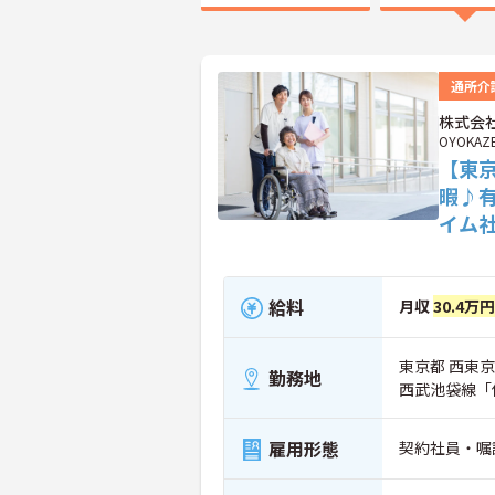
通所介
株式会社
OYOKAZ
【東
暇♪
イム
給料
月収
30.4万円
東京都 西東京市
勤務地
西武池袋線「
雇用形態
契約社員・嘱