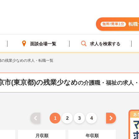
転職
無料!簡単1分
面談会場一覧
求人を検索する
都の残業少なめの求人・転職一覧
京市(東京都)の残業少なめ
の介護職・福祉の求人
1
2
3
4
月収順
年収順