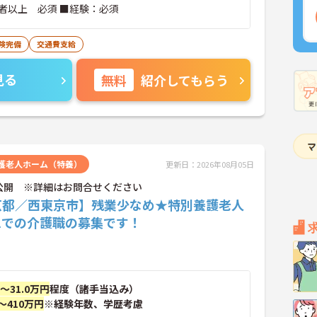
者以上 必須 ■経験：必須
険完備
交通費支給
見る
無料
紹介してもらう
護老人ホーム（特養）
更新日：2026年08月05日
公開 ※詳細はお問合せください
京都／西東京市】残業少なめ★特別養護老人
ムでの介護職の募集です！
円～31.0万円
程度（諸手当込み）
～410万円
※経験年数、学歴考慮