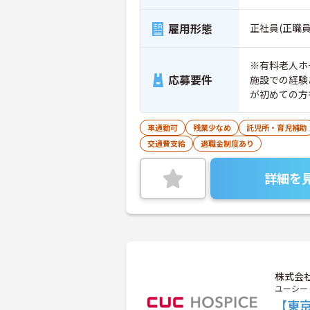
雇用形態
正社員(正職員
※有料老人ホ
応募要件
施設での経験
が初めての方
車通勤可
残業少なめ
託児所・育児補助
交通費支給
退職金制度あり
詳細を
株式会社
ユーシー
【東京