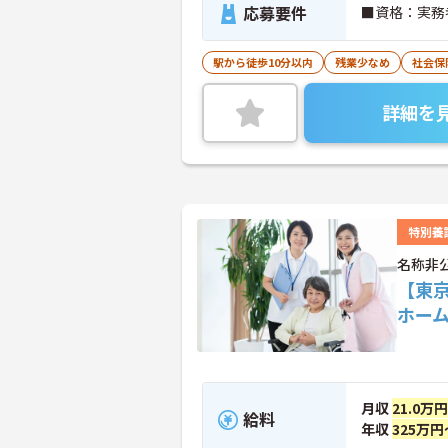
応募要件
■資格：実務
駅から徒歩10分以内
残業少なめ
社会保
詳細を
特別養
名称非
【東
ホー
月収
21.0万
給料
年収
325万円