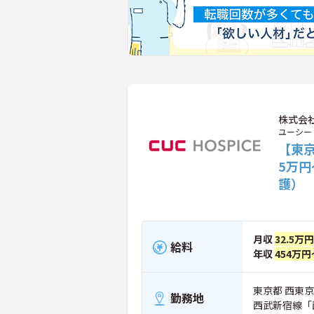
株式会社
ユーシー
【東京
5万
護）
月収
32.5万
給料
年収
454万円
東京都 西東京市
勤務地
西武新宿線「