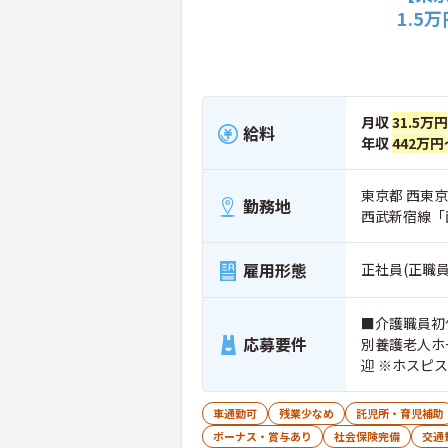
1.5
月収
31.5万
給料
年収
442万円
東京都 西東京市
勤務地
西武新宿線「
雇用形態
正社員(正職員
■介護職員初
応募要件
別養護老人ホ
迎 ※ホスピ
車通勤可
残業少なめ
託児所・育児補助
ボーナス・賞与あり
社会保険完備
交通