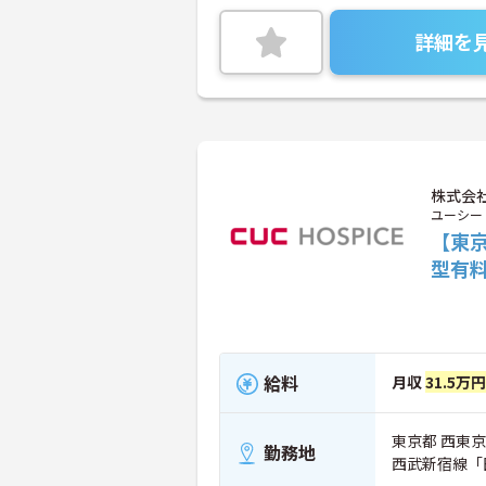
詳細を
株式会社
ユーシー
【東京
型有
給料
月収
31.5万
東京都 西東京市
勤務地
西武新宿線「