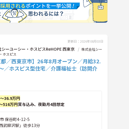
更新日：2026年08月03日
シーユーシー・ホスピスReHOPE 西東京
株式会社シー
・ホスピス
都／西東京市】26年8月オープン／月給32.
円～／ホスピス型住宅／介護福祉士（訪問介
円～36.9万円
～516万円
賞与込み、夜勤月4回想定
 保谷町4-12-5
西武柳沢駅」徒歩13分