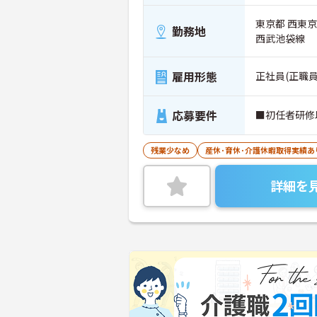
東京都 西東
勤務地
西武池袋線
雇用形態
正社員(正職員
応募要件
■初任者研修
残業少なめ
産休･育休･介護休暇取得実績あ
詳細を