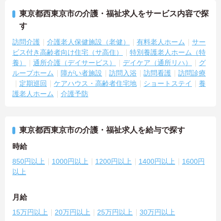
東京都西東京市の介護・福祉求人をサービス内容で探
す
訪問介護
介護老人保健施設（老健）
有料老人ホーム
サー
ビス付き高齢者向け住宅（サ高住）
特別養護老人ホーム（特
養）
通所介護（デイサービス）
デイケア（通所リハ）
グ
ループホーム
障がい者施設
訪問入浴
訪問看護
訪問診療
定期巡回
ケアハウス・高齢者住宅地
ショートステイ
養
護老人ホーム
介護予防
東京都西東京市の介護・福祉求人を給与で探す
時給
850円以上
1000円以上
1200円以上
1400円以上
1600円
以上
月給
15万円以上
20万円以上
25万円以上
30万円以上