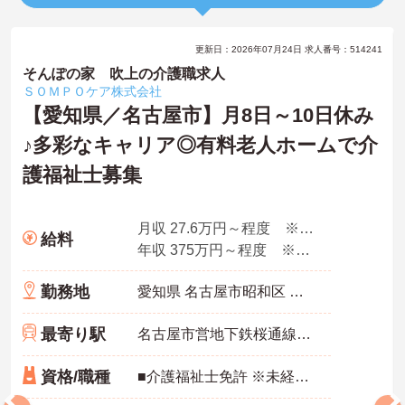
更新日：2026年07月24日 求人番号：514241
そんぽの家 吹上の介護職求人
ＳＯＭＰＯケア株式会社
【愛知県／名古屋市】月8日～10日休み
♪多彩なキャリア◎有料老人ホームで介
護福祉士募集
月収 27.6万円～程度 ※諸手当込み
給料
年収 375万円～程度 ※想定年収
勤務地
愛知県 名古屋市昭和区 阿由知通2-6
最寄り駅
名古屋市営地下鉄桜通線「吹上(愛知)駅」徒歩4分
資格/職種
■介護福祉士免許 ※未経験・ブランク可