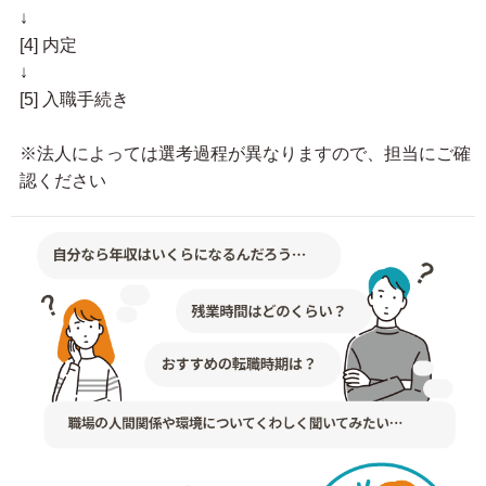
↓
[4] 内定
↓
[5] 入職手続き
※法人によっては選考過程が異なりますので、担当にご確
認ください