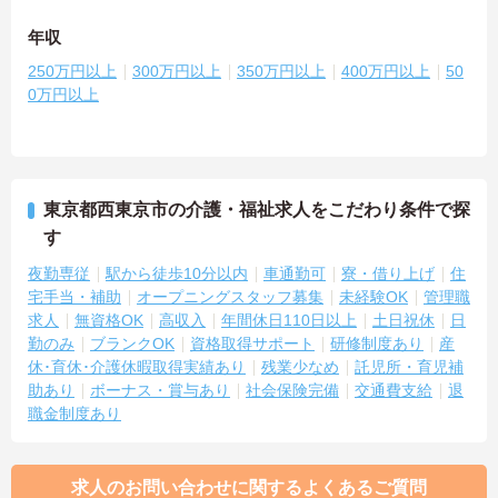
年収
250万円以上
300万円以上
350万円以上
400万円以上
50
0万円以上
東京都西東京市の介護・福祉求人をこだわり条件で探
す
夜勤専従
駅から徒歩10分以内
車通勤可
寮・借り上げ
住
宅手当・補助
オープニングスタッフ募集
未経験OK
管理職
求人
無資格OK
高収入
年間休日110日以上
土日祝休
日
勤のみ
ブランクOK
資格取得サポート
研修制度あり
産
休･育休･介護休暇取得実績あり
残業少なめ
託児所・育児補
助あり
ボーナス・賞与あり
社会保険完備
交通費支給
退
職金制度あり
求人のお問い合わせに関するよくあるご質問