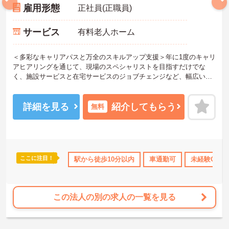
雇用形態
正社員(正職員)
サービス
有料老人ホーム
＜多彩なキャリアパスと万全のスキルアップ支援＞年に1度のキャリ
アヒアリングを通じて、現場のスペシャリストを目指すだけでな
く、施設サービスと在宅サービスのジョブチェンジなど、幅広い経
験を積むことが可能です。
＜プライベートも充実させる嬉しい福利厚生＞仕事の疲れを癒やす
ための制度も充実しています。各地のレジャー施設や宿泊が最大8
詳細を見る
紹介してもらう
無料
0％オフになる優待制度や、勤続5年ごとの「特別連続有給休暇（5
日）」など、リフレッシュできる機会がたくさん。年間公休110日に
加え、独自の休暇制度もしっかり整っているため、オンオフのメリ
ハリをつけて働けます。
＜＜ICT導入が進む効率的な現場で、身体的負担を減らしケアに専念
ここに注目！
所・育児補助
年間休日110日以上
駅から徒歩10分以内
ブランクOK
車通勤可
資格取得サポート
未経験OK
＞スマホ記録や睡眠測定センサー等の導入で月400時間の生産性向上
を実現。月平均残業7.3時間（超過分は1分単位支給）と少なく、ゆ
とりを持って業務に取り組めます。
この法人の別の求人の一覧を見る