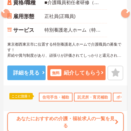
資格/職種
■介護職員初任者研修（ヘルパー2級）必須
雇用形態
正社員(正職員)
サービス
特別養護老人ホーム（特養）
東京都西東京市に位置する特別養護老人ホームで介護職員の募集で
す！
昇給や賞与制度があり、頑張りが評価されてしっかりと還元されま
す。さらに各種手当もあるのは嬉しいポイントです◎残業ほぼなし
のため仕事と私生活の調和がとりやすい環境となっております！丁
寧な研修とフォロー体制で、ご自身のスキルアップもできます！
詳細を見る
紹介してもらう
無料
こちらの求人にご興味がございましたら面接のポイントもお伝えし
ますので是非ご応募お待ちしております。
ここに注目！
り
高収入
社会保険完備
住宅手当・補助
交通費支給
託児所・育児補助
退職金制度あり
ボーナ
あなたにおすすめの介護・福祉求人の一覧を見
る