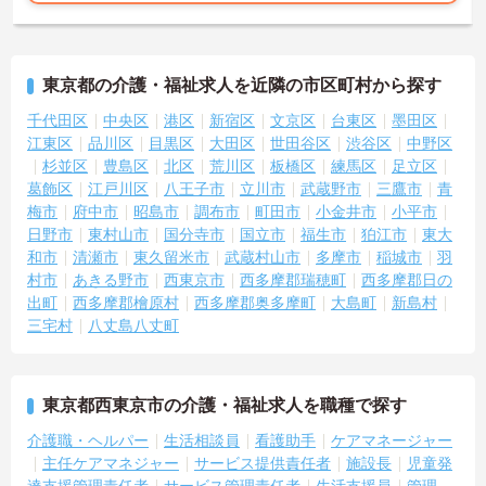
東京都の介護・福祉求人を近隣の市区町村から探す
千代田区
中央区
港区
新宿区
文京区
台東区
墨田区
江東区
品川区
目黒区
大田区
世田谷区
渋谷区
中野区
杉並区
豊島区
北区
荒川区
板橋区
練馬区
足立区
葛飾区
江戸川区
八王子市
立川市
武蔵野市
三鷹市
青
梅市
府中市
昭島市
調布市
町田市
小金井市
小平市
日野市
東村山市
国分寺市
国立市
福生市
狛江市
東大
和市
清瀬市
東久留米市
武蔵村山市
多摩市
稲城市
羽
村市
あきる野市
西東京市
西多摩郡瑞穂町
西多摩郡日の
出町
西多摩郡檜原村
西多摩郡奥多摩町
大島町
新島村
三宅村
八丈島八丈町
東京都西東京市の介護・福祉求人を職種で探す
介護職・ヘルパー
生活相談員
看護助手
ケアマネージャー
主任ケアマネジャー
サービス提供責任者
施設長
児童発