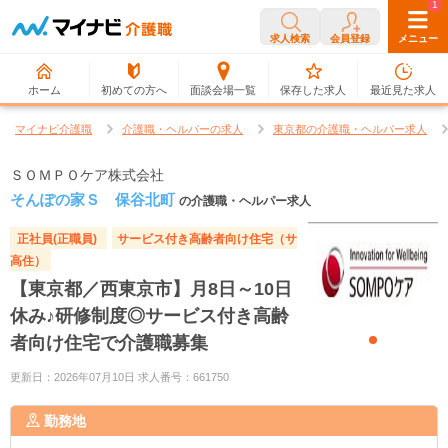
0
1
求人検索
会員登録
メニュー
ホーム
初めての方へ
面談会場一覧
保存した求人
最近見た求人
マイナビ介護職
介護職・ヘルパーの求人
東京都の介護職・ヘルパー求人
ＳＯＭＰＯケア株式会社
そんぽの家Ｓ 保谷北町
の介護職・ヘルパー求人
正社員(正職員)
サービス付き高齢者向け住宅（サ
高住）
【東京都／西東京市】月8日～10日
休み♪研修制度◎サービス付き高齢
者向け住宅で介護職募集
更新日：2026年07月10日 求人番号：661750
勤務地