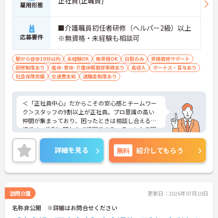
正社員(正職員)
雇用形態
■介護職員初任者研修（ヘルパー2級）以上
応募要件
※無資格・未経験も相談可
駅から徒歩10分以内
未経験OK
無資格OK
日勤のみ
資格取得サポート
研修制度あり
産休･育休･介護休暇取得実績あり
高収入
ボーナス・賞与あり
社会保険完備
交通費支給
退職金制度あり
＜「正社員中心」だからこその安心感とチームワー
ク＞スタッフの9割以上が正社員。プロ意識の高い
仲間が集まっており、困ったときは相談し合える環
境です。性別に関わらず活躍できるフラットな雰囲
気があります。
＜電動自転車でラクラク移動！身体への負担を軽減
詳細を見る
無料
紹介してもらう
＞会社から1人1台、専用の電動自転車が支給されま
す（一部例外あり）。お客様のご自宅への移動が快
適になるだけでなく、貸与された自転車での通勤も
可能です。移動の負担を減らして元気にケアに向き
合えます。
訪問介護
更新日：2026年07月10日
＜頑張りがしっかり給与に反映される仕組み＞「社
名称非公開 ※詳細はお問合せください
員を大事にする」をモットーに、業界トップクラス
の給与水準を目指しています。賞与は年2回あり、資