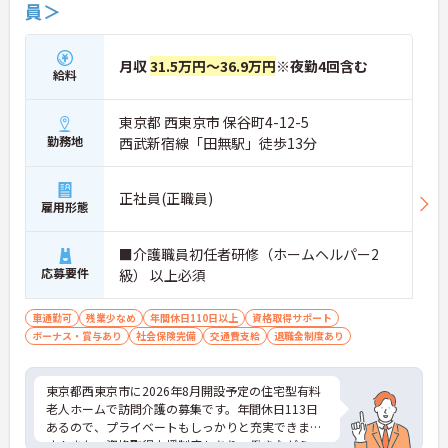
員＞
月収
31.5万円～36.9万円
※夜勤4回含む
給料
東京都 西東京市 保谷町4-12-5
勤務地
西武新宿線「田無駅」徒歩13分
正社員(正職員)
雇用形態
■介護職員初任者研修（ホームヘルパー2
応募要件
級） 以上必須
車通勤可
残業少なめ
年間休日110日以上
資格取得サポート
ボーナス・賞与あり
社会保険完備
交通費支給
退職金制度あり
東京都西東京市に2026年8月開設予定の住宅型有料
老人ホームで訪問介護の募集です。年間休日113日
あるので、プライベートもしっかりと充実できま
す！また、資格取得支援制度もあり、働きながらス