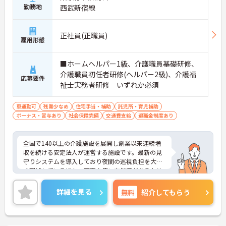
勤務地
西武新宿線
【毎朝のミーティングで情報共有を徹底し、職種の
垣根を超えて協力し合える体制です 】
・スタッフ全員で毎朝お客様の体調や業務連絡を丁
寧に共有することで、チーム全体でスムーズに連携
正社員(正職員)
雇用形態
できる仕組みが構築されています。
・困った時もすぐに相談してフォローし合える風通
しの良い職場となっており、平均勤続年数7.2年とい
■ホームヘルパー1級、介護職員基礎研修、
う高い定着率につながっています。
介護職員初任者研修(ヘルパー2級)、介護福
応募要件
祉士実務者研修 いずれか必須
【医療機関と連携した安心の体制のもと、専門的な
ケアスキルを磨ける環境です】
車通勤可
残業少なめ
住宅手当・補助
託児所・育児補助
・24時間体制で介護スタッフが常駐し、医療機関と
ボーナス・賞与あり
社会保険完備
交通費支給
退職金制度あり
も連携しているため、緊急時にも落ち着いて対応で
きる安心・安全なサービス提供を学べます。
・資格取得に向けた研修や講習は勤務時間内で受講
全国で140以上の介護施設を展開し創業以来連続増
できる場合が多く、プライベートの負担を抑えなが
収を続ける安定法人が運営する施設です。最新の見
ら着実に専門性を高められます。
守りシステムを導入しており夜間の巡視負担を大き
く軽減しているほか、丁寧な使い方指導があるため
【リフレッシュ休暇17日や自由な身だしなみ規定
安心して業務を始められます。月平均残業10時間程
で、自分らしく無理なく続けられます】
度、住宅手当や子供手当、1食300円の食事補助など
・年間107日の休日に加えて年間17日のリフレッシ
詳細を見る
無料
紹介してもらう
生活を支える福利厚生が大変充実しています。『ハ
ュ休暇が支給されるため、しっかりと休息を取りな
タラクエール2023』の認証も取得しており、資格取
がらオンオフのメリハリをつけて働けます。
得支援や職種別研修制度を通じて着実なキャリアア
・髪色やネイルなどが原則自由となっており、定年
ップを目指せます。有資格者の方がそのスキルを存
65歳・再雇用70歳までの継続雇用制度のもとで、ご