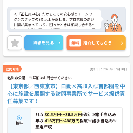
＜「正社員中心」だからこその安心感とチームワー
ク＞スタッフの9割以上が正社員。プロ意識の高い
仲間が集まっており、困ったときは相談し合える環
境です。性別に関わらず活躍できるフラットな雰囲
気があります。
＜電動自転車でラクラク移動！身体への負担を軽減
詳細を見る
無料
紹介してもらう
＞会社から1人1台、専用の電動自転車が支給されま
す（一部例外あり）。お客様のご自宅への移動が快
適になるだけでなく、貸与された自転車での通勤も
可能です。移動の負担を減らして元気にケアに向き
合えます。
訪問介護
更新日：2026年07月10日
＜頑張りがしっかり給与に反映される仕組み＞「社
名称非公開 ※詳細はお問合せください
員を大事にする」をモットーに、業界トップクラス
の給与水準を目指しています。賞与は年2回あり、資
【東京都／西東京市】日勤×高収入◎首都圏を中
格手当や土日出勤手当も充実。キャリアパスも明確
心に施設を展開する訪問事業所でサービス提供責
で、管理者へのステップアップなど、頑張りに応じ
任募集です！
て収入もやりがいもアップします。
月収
30.5万円～36.5万円
程度 ※諸手当込み
年収
416万円～488万円
程度※諸手当込み※
給料
想定年収