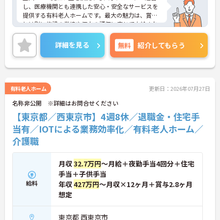
し、医療機関とも連携した安心・安全なサービスを
提供する有料老人ホームです。最大の魅力は、賞与
とは別に施設の業績や個人の評価に応じて支給され
る独自の特別報酬制度です。日々の頑張りやチーム
への貢献が直接収入に反映される非常にやりがいの
詳細を見る
無料
紹介してもらう
ある環境が整っています。また、毎朝の情報共有ミ
ーティングを通じてスタッフ同士の連携が強化され
ており、平均勤続年数7.2年という高い定着率を実現
しています。資格取得支援制度を活用して勤務時間
内に研修を受講できるなど教育体制も充実している
有料老人ホーム
更新日：2026年07月27日
ため、介護職からケアマネジャーや管理職への着実
名称非公開 ※詳細はお問合せください
なステップアップが期待できます。定年65歳・再雇
用70歳までの継続雇用制度も完備されており、髪色
【東京都／西東京市】4週8休／退職金・住宅手
やネイルが原則自由といったご自身らしさを大切に
当有／IOTによる業務効率化／有料老人ホーム／
できる環境のもとで末永くご活躍いただけます。
介護職
★おすすめPOINT★
【特別報酬制度で、収入アップが期待できます】
月収
32.7万円
～月給＋夜勤手当4回分＋住宅
・施設の業績や個人の評価に応じて賞与とは別に支
手当＋子供手当
給される特別報酬制度があり、日々の頑張りが直接
収入として還元されます。
給料
年収
427万円
～月収×12ヶ月＋賞与2.8ヶ月
・業務への取り組みやチームへの貢献度が公正に評
想定
価される仕組みにより、高いモチベーションを維持
して働ける環境です。
東京都 西東京市