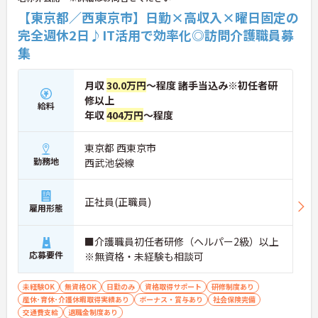
く、完全週休2日制で生活リズムを整えながら働け
【東京都／西東京市】日勤×高収入×曜日固定の
ます。現場のプロとして極める道、マネジメント職
完全週休2日♪IT活用で効率化◎訪問介護職員募
へ進む道とキャリアプランも多様化しています。
集
月収
30.0万円
～程度 諸手当込み※初任者研
修以上
給料
年収
404万円
～程度
東京都 西東京市
勤務地
西武池袋線
正社員(正職員)
雇用形態
■介護職員初任者研修（ヘルパー2級）以上
応募要件
※無資格・未経験も相談可
未経験OK
無資格OK
日勤のみ
資格取得サポート
研修制度あり
産休･育休･介護休暇取得実績あり
ボーナス・賞与あり
社会保険完備
交通費支給
退職金制度あり