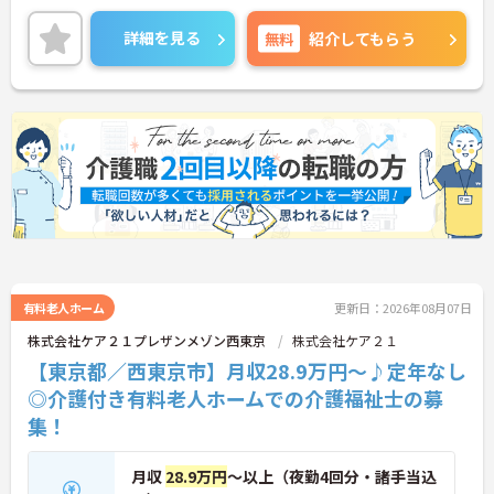
根付いています。
ご興味のある方には、面接対策ポイントなど、さら
詳細を見る
無料
紹介してもらう
に詳細をご案内しますのでお気軽にご相談くださ
い！
有料老人ホーム
更新日：2026年08月07日
株式会社ケア２１プレザンメゾン西東京
株式会社ケア２１
【東京都／西東京市】月収28.9万円～♪定年なし
◎介護付き有料老人ホームでの介護福祉士の募
集！
月収
28.9万円
～以上（夜勤4回分・諸手当込