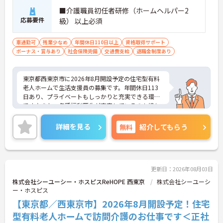
す】
■介護職員初任者研修（ホームヘルパー2
・処遇改善手当78,000円、賞与は年2回＋処遇改善
応募要件
級） 以上必須
一時金も別途支給されています。
・入社半年でリーダーを任されたスタッフの実績が
あるなど、年次にかかわらず頑張りが評価され、キ
車通勤可
残業少なめ
年間休日110日以上
資格取得サポート
ャリアアップを実現できる職場環境です
ボーナス・賞与あり
社会保険完備
交通費支給
退職金制度あり
【働きやすい休日・残業面と、長く安心して働ける
福利厚生が魅力です】
・月9日公休に加え、夏季・冬季休暇各3日が確保さ
東京都西東京市に2026年8月開設予定の住宅型有料
れており（年間休日113日）、オンオフのメリハリ
老人ホームで生活支援員の募集です。年間休日113
をつけて働くことができます。
日あり、プライベートもしっかりと充実できる環境
・全社平均残業月5時間程度と、業界平均を大きく
です♪また、各種福利厚生が充実しているのも嬉し
下回る少ない残業時間を実現しています
いポイントです！ご興味のある方はご面接のポイン
・退職金制度（勤続3年以上）・保育手当・育児短
トお伝えしますのでご気軽にお問い合わせくださ
詳細を見る
無料
紹介してもらう
時間勤務・マインドフルネスプログラムなど、長期
い。
的に安心して働き続けるための制度が充実していま
す
更新日：2026年08月03日
株式会社シーユーシー・ホスピスReHOPE 西東京
株式会社シーユーシ
ー・ホスピス
【東京都／西東京市】2026年8月開設予定！住宅
型有料老人ホームで訪問介護のお仕事です＜正社