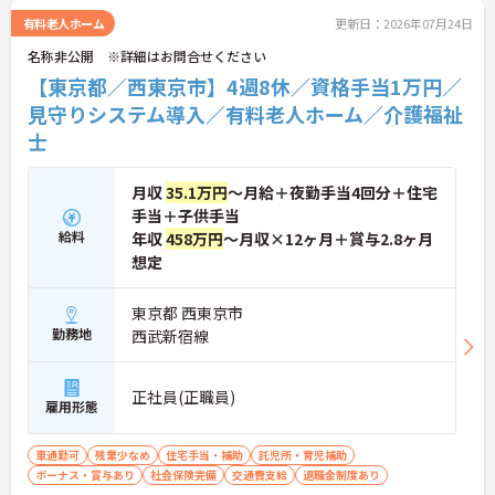
分に活かし、ご自身の生活も大切にしながら長期的
自身のスタイルを保ちながら末永く活躍できます。
有料老人ホーム
更新日：2026年07月24日
に活躍できるおすすめの環境です。
名称非公開 ※詳細はお問合せください
★おすすめPOINT★
【東京都／西東京市】4週8休／資格手当1万円／
【安定した経営基盤とキャリア支援】
見守りシステム導入／有料老人ホーム／介護福祉
・全国140以上の施設を展開し連続増収を続ける安
士
定法人が運営しています
・資格取得支援や職種別研修制度があり有資格者の
スキルアップを応援しています
月収
35.1万円
～月給＋夜勤手当4回分＋住宅
・昇格実績もあり頑張りがしっかり評価される風通
手当＋子供手当
しの良い環境です
【最新設備による負担軽減と働きやすさ】
給料
年収
458万円
～月収×12ヶ月＋賞与2.8ヶ月
・最新の見守りシステム導入により夜勤時の巡視の
想定
手間を大きく軽減しています
・機器の導入にあたっては誰でも使いこなせるよう
東京都 西東京市
丁寧な指導を実施しています
勤務地
西武新宿線
【生活を支える充実の福利厚生】
・住宅手当や子供手当などご家族の生活もサポート
する手当を完備しています
・1食300円で施設と同じ食事が食べられる食事補助
正社員(正職員)
雇用形態
制度を利用できます ・徒歩や自転車の通勤手当も用
意しています
車通勤可
残業少なめ
住宅手当・補助
託児所・育児補助
ボーナス・賞与あり
社会保険完備
交通費支給
退職金制度あり