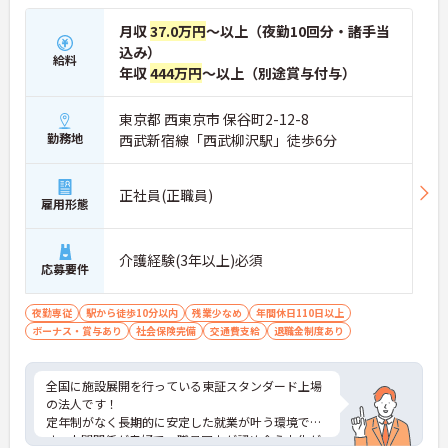
月収
37.0万円
～以上（夜勤10回分・諸手当
込み）
給料
年収
444万円
～以上（別途賞与付与）
東京都 西東京市 保谷町2-12-8
勤務地
西武新宿線「西武柳沢駅」徒歩6分
正社員(正職員)
雇用形態
介護経験(3年以上)必須
応募要件
夜勤専従
駅から徒歩10分以内
残業少なめ
年間休日110日以上
ボーナス・賞与あり
社会保険完備
交通費支給
退職金制度あり
全国に施設展開を行っている東証スタンダード上場
の法人です！
定年制がなく長期的に安定した就業が叶う環境で
す。人間関係が良好で、職員同士が認め合う文化が