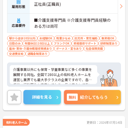
正社員(正職員)
雇用形態
■介護支援専門員 ※介護支援専門員経験の
応募要件
ある方は尚可
駅から徒歩10分以内
未経験OK
残業少なめ
託児所・育児補助
無資格OK
日勤のみ
年間休日110日以上
ブランクOK
資格取得サポート
研修制度あり
産休･育休･介護休暇取得実績あり
ボーナス・賞与あり
社会保険完備
交通費支給
退職金制度あり
介護事業以外にも保育・学童事業など多くの事業を
展開する同社。全国で280以上の有料老人ホームを
運営し業界でも最大手クラスの企業ですので、各種
手当、福利厚生も充実しており、長く安心して働い
ていただける環境です。ご興味ある方には、面接対
策ポイントなど、さらに詳細をお話しいたしますの
詳細を見る
無料
紹介してもらう
でお気軽にご相談ください。
有料老人ホーム
更新日：2026年07月14日