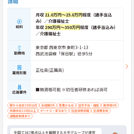
護職
月収
21.0万円～25.0万円
程度（諸手当込
み）／介護福祉士
給料
年収
290万円～350万円
程度（諸手当込み）
／介護福祉士
東京都 西東京市 東町3-1-13
勤務地
西武池袋線「保谷駅」徒歩5分
正社員(正職員)
雇用形態
■無資格可能 ※初任者研修あれば尚可
応募要件
駅から徒歩10分以内
未経験OK
残業少なめ
住宅手当・補助
無資格OK
年間休日110日以上
ボーナス・賞与あり
社会保険完備
交通費支給
退職金制度あり
全国で367拠点以上を展開する大手グループが運営