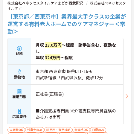
株式会社ベネッセスタイルケアまどか西武柳沢
株式会社ベネッセスタ
イルケア
【東京都／西東京市】業界最大手クラスの企業が
運営する有料老人ホームでのケアマネジャー＜常
勤＞
月収
23.0万円
～程度 諸手当含む、夜勤な
し
給料
年収
324万円
～程度
東京都 西東京市 保谷町1-16-6
勤務地
西武新宿線「西武柳沢駅」徒歩12分
正社員(正職員)
雇用形態
■介護支援専門員 ※介護支援専門員経験の
応募要件
ある方は尚可
未経験OK
残業少なめ
託児所・育児補助
無資格OK
日勤のみ