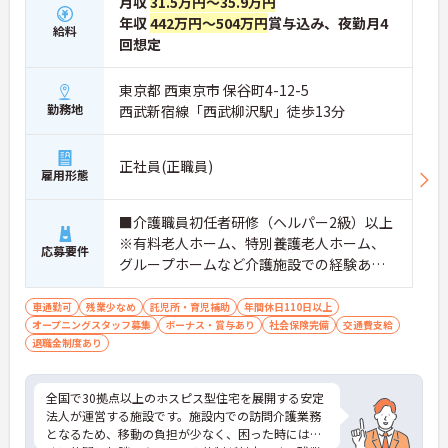
月収
31.5万円～35.9万円
・入社時は先輩スタッフの同行訪問からスタートす
年収
442万円～504万円
賞与込み、夜勤月4
給料
るため、訪問介護未経験の方も安心して業務に慣れ
回想定
ることができます
・訪問診療医と24時間連携し、チームで看取りに取
り組む体制が整っているため、「看取りのプロ」と
東京都 西東京市 保谷町4-12-5
して他施設では得られない経験を積むことができま
勤務地
西武新宿線「西武柳沢駅」徒歩13分
す
【頑張りがしっかり給与・評価に反映される職場で
す】
正社員(正職員)
雇用形態
・介護福祉士手当25,000円、処遇改善手当78,000
円、賞与は年2回＋処遇改善一時金も別途支給され
ています。
■介護職員初任者研修（ヘルパー2級）以上
・入社半年でリーダーを任されたスタッフの実績が
※有料老人ホーム、特別養護老人ホーム、
あるなど、年次にかかわらず頑張りが評価され、キ
応募要件
グループホームなど介護施設での経験ある
ャリアアップを実現できる職場環境です
方歓迎 ※ホスピス勤務（訪問介護）や「看
【働きやすい休日・残業面と、長く安心して働ける
福利厚生が魅力です】
取り」が初めての方も可
車通勤可
残業少なめ
託児所・育児補助
年間休日110日以上
・月9日公休に加え、夏季・冬季休暇各3日が確保さ
オープニングスタッフ募集
ボーナス・賞与あり
社会保険完備
交通費支給
れており（年間休日113日）、オンオフのメリハリ
退職金制度あり
をつけて働くことができます。
・全社平均残業月5時間程度と、業界平均を大きく
下回る少ない残業時間を実現しています
全国で30拠点以上のホスピス型住宅を展開する安定
・退職金制度（勤続3年以上）・保育手当・育児短
法人が運営する施設です。施設内での訪問介護業務
時間勤務・マインドフルネスプログラムなど、長期
となるため、移動の負担が少なく、困った時にはす
的に安心して働き続けるための制度が充実していま