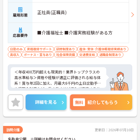
正社員(正職員)
雇用形態
■介護福祉士 ■介護実務経験がある方
応募要件
日勤のみ
資格取得サポート
研修制度あり
産休･育休･介護休暇取得実績あり
高収入
ボーナス・賞与あり
社会保険完備
交通費支給
退職金制度あり
＜年収400万円超えも現実的！業界トップクラスの
高水準給与＞資格や経験が適正に評価される給与体
系！賞与年2回に加え、月最大6千円の土日出勤手当
や退職金制度など、長く働くほど収入が安定する仕
組みが整っています
＜スマホ1台で完結！ICT活用で記録業務の負担を大
詳細を見る
無料
紹介してもらう
幅カット＞日々の記録やシフト確認はすべて自社開
発のスマホアプリで行えるため、手書き書類の作成
に追われることはありません。事務作業が効率化♪
本来の業務である「お客様へのケア」に集中できる
環境です。
訪問介護
更新日：2026年07月10日
＜「夜勤なし」で管理者・スペシャリストを目指せ
名称非公開 ※詳細はお問合せください
る明確なキャリアパス＞訪問介護のため夜勤がな