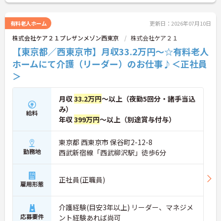
修、資格取得のための勉強会等ステップに応じて用
意されており安心してご就業いただけます。
ご興味を持たれた方は面接対策ポイントや求人の詳
有料老人ホーム
更新日：2026年07月10日
細などお話しいたしますのでお気軽にお問い合わせ
株式会社ケア２１プレザンメゾン西東京
株式会社ケア２１
下さい。
【東京都／西東京市】月収33.2万円～☆有料老人
ホームにて介護（リーダー）のお仕事♪＜正社員
＞
月収
33.2万円
～以上（夜勤5回分・諸手当込
み）
給料
年収
399万円
～以上（別途賞与付与）
東京都 西東京市 保谷町2-12-8
勤務地
西武新宿線「西武柳沢駅」徒歩6分
正社員(正職員)
雇用形態
介護経験(目安3年以上) リーダー、マネジメ
応募要件
ント経験あれば尚可