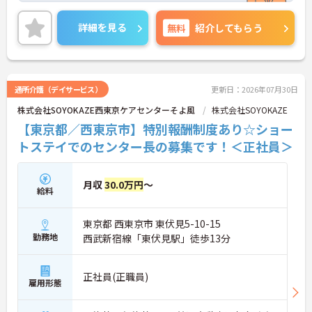
キルアップが目指せます♪ご興味のある方はご面接
のポイントお伝えしますのでご気軽にお問い合わせ
詳細を見る
無料
紹介してもらう
ください。
通所介護（デイサービス）
更新日：2026年07月30日
株式会社SOYOKAZE西東京ケアセンターそよ風
株式会社SOYOKAZE
【東京都／西東京市】特別報酬制度あり☆ショー
トステイでのセンター長の募集です！＜正社員＞
月収
30.0万円
～
給料
東京都 西東京市 東伏見5-10-15
勤務地
西武新宿線「東伏見駅」徒歩13分
正社員(正職員)
雇用形態