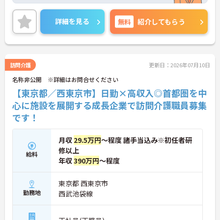
手当、福利厚生も充実しており、長く安心して働い
ていただける環境です。ご興味ある方には、面接対
策ポイントなど、さらに詳細をお話しいたしますの
詳細を見る
無料
紹介してもらう
でお気軽にご相談ください。
訪問介護
更新日：2026年07月10日
名称非公開 ※詳細はお問合せください
【東京都／西東京市】日勤×高収入◎首都圏を中
心に施設を展開する成長企業で訪問介護職員募集
です！
月収
29.5万円
～程度 諸手当込み※初任者研
修以上
給料
年収
390万円
～程度
東京都 西東京市
勤務地
西武池袋線