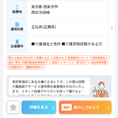
東京都 西東京市
勤務地
西武池袋線
正社員(正職員)
雇用形態
■介護福祉士免許 ■介護実務経験がある方
応募要件
駅から徒歩10分以内
残業少なめ
日勤のみ
資格取得サポート
研修制度あり
産休･育休･介護休暇取得実績あり
高収入
ボーナス・賞与あり
社会保険完備
交通費支給
退職金制度あり
東京新宿区に本社を構える法人です。この度は訪問
介護施設でサービス提供責任者業務をお任せいたし
ます。スタッフ自身がやりがいを持って働けるよ
う、待遇の改善や教育制度などの取り組みに力を入
れています。IT事業本部が作成した事務処理ソフト
を導入しており、事務作業は少なく、その分ご利用
詳細を見る
無料
紹介してもらう
者様への対応を重視することもできます。入社後の
研修はもちろん、介護技術研修、PC研修、マナー研