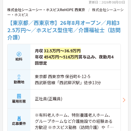
更新日：2026年08月03日
株式会社シーユーシー・ホスピスReHOPE 西東京
株式会社シーユーシ
ー・ホスピス
【東京都／西東京市】26年8月オープン／月給3
2.5万円～／ホスピス型住宅／介護福祉士（訪問
介護）
月収
32.5万円～36.9万円
年収
454万円～516万円
賞与込み、夜勤月4
給料
回想定
東京都 西東京市 保谷町4-12-5
勤務地
西武新宿線「西武柳沢駅」徒歩13分
正社員(正職員)
雇用形態
※有料老人ホーム、特別養護老人ホーム、
グループホームなど介護施設での経験ある
応募要件
方歓迎 ※ホスピス勤務（訪問介護）や「看