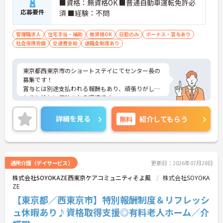
■資格：無資格OK ■普通自動車運転免許必
応募要件
須 ■経験：不問
管理職求人
住宅手当・補助
無資格OK
日勤のみ
ボーナス・賞与あり
社会保険完備
交通費支給
退職金制度あり
東京都西東京市のショートステイにてセンター長の
募集です！
賞与とは別途支払われる報酬もあり、頑張りがしっ
かりと給与に反映される環境です。
ご興味ある方には、面接対策ポイントなど、さらに
詳細をお話しいたしますのでお気軽にご相談くださ
詳細を見る
無料
紹介してもらう
い！
通所介護（デイサービス）
更新日：2026年07月28日
株式会社SOYOKAZE西東京ケアコミュニティそよ風
株式会社SOYOKA
ZE
【東京都／西東京市】特別報酬制度＆リフレッシ
ュ休暇あり♪資格取得支援◎有料老人ホーム／介