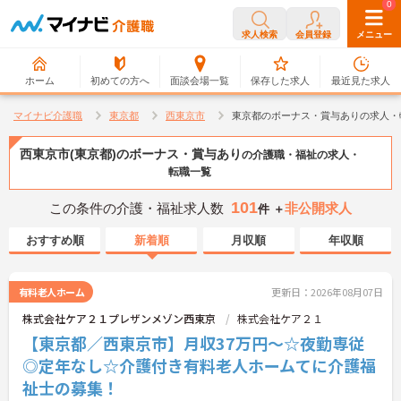
0
0
求人検索
会員登録
メニュー
ホーム
初めての方へ
面談会場一覧
保存した求人
最近見た求人
マイナビ介護職
東京都
西東京市
東京都のボーナス・賞与ありの求人・
西東京市(東京都)のボーナス・賞与あり
の介護職・福祉の求人・
転職一覧
101
この条件の介護・福祉求人数
非公開求人
件 ＋
おすすめ順
新着順
月収順
年収順
有料老人ホーム
更新日：2026年08月07日
株式会社ケア２１プレザンメゾン西東京
株式会社ケア２１
【東京都／西東京市】月収37万円～☆夜勤専従
◎定年なし☆介護付き有料老人ホームてに介護福
祉士の募集！