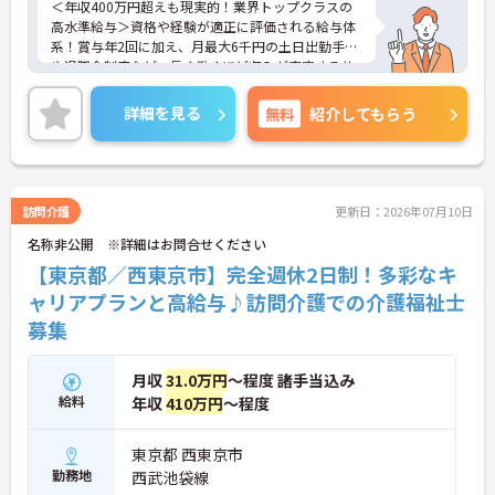
＜年収400万円超えも現実的！業界トップクラスの
高水準給与＞資格や経験が適正に評価される給与体
系！賞与年2回に加え、月最大6千円の土日出勤手当
や退職金制度など、長く働くほど収入が安定する仕
組みが整っています
＜スマホ1台で完結！ICT活用で記録業務の負担を大
詳細を見る
無料
紹介してもらう
幅カット＞日々の記録やシフト確認はすべて自社開
発のスマホアプリで行えるため、手書き書類の作成
に追われることはありません。事務作業が効率化♪
本来の業務である「お客様へのケア」に集中できる
環境です。
訪問介護
更新日：2026年07月10日
＜「夜勤なし」で管理者・スペシャリストを目指せ
名称非公開 ※詳細はお問合せください
る明確なキャリアパス＞訪問介護のため夜勤がな
く、完全週休2日制で生活リズムを整えながら働け
【東京都／西東京市】完全週休2日制！多彩なキ
ます。現場のプロとして極める道、マネジメント職
ャリアプランと高給与♪訪問介護での介護福祉士
へ進む道とキャリアプランも多様化しています。
募集
月収
31.0万円
～程度 諸手当込み
給料
年収
410万円
～程度
東京都 西東京市
勤務地
西武池袋線