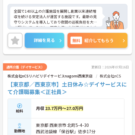
全国で140以上の介護施設を展開し創業以来連続増
収を続ける安定法人が運営する施設です。最新の見
守りシステムを導入しており夜間の巡視負担を大き
く軽減しているほか、丁寧な使い方指導があるため
安心して業務を始められます。月平均残業10時間程
度、住宅手当や子供手当、1食300円の食事補助など
詳細を見る
無料
紹介してもらう
生活を支える福利厚生が大変充実しています。『ハ
タラクエール2023』の認証も取得しており、資格取
得支援や職種別研修制度を通じて着実なキャリアア
ップを目指せます。有資格者の方がそのスキルを存
分に活かし、ご自身の生活も大切にしながら長期的
通所介護（デイサービス）
更新日：2026年07月16日
に活躍できるおすすめの環境です。
株式会社nCSリハビリデイサービスnagomi西東京店
株式会社nCS
★おすすめPOINT★
【東京都／西東京市】土日休み☆デイサービスに
【安定した経営基盤とキャリア支援】
て介護職募集＜正社員＞
・全国140以上の施設を展開し連続増収を続ける安
定法人が運営しています
・資格取得支援や職種別研修制度があり有資格者の
月収
23.7万円～27.0万円
スキルアップを応援しています
給料
・資格手当や処遇改善手当が充実！昇格実績もあり
頑張りがしっかり評価される風通しの良い環境です
東京都 西東京市 北町5-4-30
【最新設備による負担軽減と働きやすさ】
勤務地
西武池袋線「保谷駅」徒歩17分