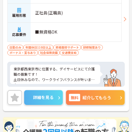
・最新の見守りシステム導入により夜勤時の巡視の
手間を大きく軽減しています
・機器の導入にあたっては誰でも使いこなせるよう
正社員(正職員)
雇用形態
丁寧な指導を実施しています
【生活を支える充実の福利厚生】
・住宅手当や子供手当などご家族の生活もサポート
■無資格OK
する手当を完備しています
応募要件
・1食300円で施設と同じ食事が食べられる食事補助
制度を利用できます ・徒歩や自転車の通勤手当も用
日勤のみ
年間休日110日以上
資格取得サポート
研修制度あり
意しています
ボーナス・賞与あり
社会保険完備
交通費支給
東京都西東京市に位置する、デイサービスにて介護
職の募集です！
土日休みなので、ワークライフバランスが叶います
☆
ご興味のある方には、面接対策ポイントなど、さら
に詳細をお話しいたしますのでお気軽にご相談くだ
詳細を見る
無料
紹介してもらう
さい！