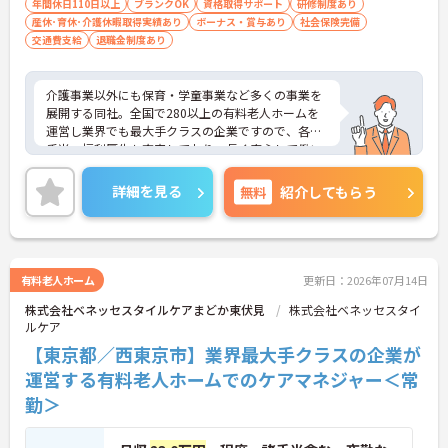
年間休日110日以上
ブランクOK
資格取得サポート
研修制度あり
産休･育休･介護休暇取得実績あり
ボーナス・賞与あり
社会保険完備
交通費支給
退職金制度あり
介護事業以外にも保育・学童事業など多くの事業を
展開する同社。全国で280以上の有料老人ホームを
運営し業界でも最大手クラスの企業ですので、各種
手当、福利厚生も充実しており、長く安心して働い
ていただける環境です。ご興味ある方には、面接対
策ポイントなど、さらに詳細をお話しいたしますの
詳細を見る
無料
紹介してもらう
でお気軽にご相談ください。
有料老人ホーム
更新日：2026年07月14日
株式会社ベネッセスタイルケアまどか東伏見
株式会社ベネッセスタイ
ルケア
【東京都／西東京市】業界最大手クラスの企業が
運営する有料老人ホームでのケアマネジャー＜常
勤＞