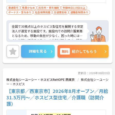
取り」が初めての方も可
車通勤可
残業少なめ
託児所・育児補助
年間休日110日以上
ボーナス・賞与あり
社会保険完備
交通費支給
退職金制度あり
全国で30拠点以上のホスピス型住宅を展開する安定
法人が運営する施設です。施設内での訪問介護業務
となるため、移動の負担が少なく、困った時にはす
ぐに仲間に相談できるチーム体制が魅力です。残業
は全社平均残業月5時間程度と少なく、3日以上の連
続休暇で支援金が支給される独自の制度や、美容皮
詳細を見る
無料
紹介してもらう
膚科などの割引が受けられる福利厚生も充実してい
ます。ホスピスケアが初めてでも、充実した入社時
研修と資格取得支援制度を活用し、専門性を高めな
がらご自身のキャリアアップを目指すことができま
す。ご入居者さまの生きる喜びに寄り添いながらチ
更新日：2026年08月03日
ームで協力しながらより良いケアを提供したい方に
株式会社シーユーシー・ホスピスReHOPE 西東京
株式会社シーユーシ
ぴったりの環境です。
ー・ホスピス
【東京都／西東京市】2026年8月オープン／月給
★おすすめPOINT★
【「看取り・難病ケアのプロ」として成長できる環
31.5万円～／ホスピス型住宅／介護職（訪問介
境が整っています】
護）
・がん末期・神経難病の方に特化したホスピス型住
宅ならではの専門的なスキルを、日常業務の中で習
得することができます