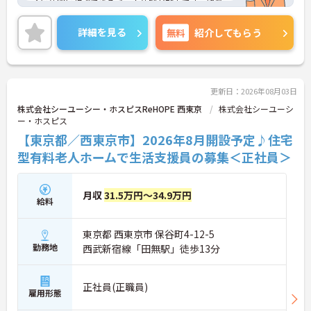
ぐに仲間に相談できるチーム体制が魅力です。残業
す
は全社平均残業月5時間程度と少なく、3日以上の連
続休暇で支援金が支給される独自の制度や、美容皮
詳細を見る
無料
紹介してもらう
膚科などの割引が受けられる福利厚生も充実してい
ます。ホスピスケアが初めてでも、充実した入社時
研修と資格取得支援制度を活用し、専門性を高めな
がらご自身のキャリアアップを目指すことができま
す。ご入居者さまの生きる喜びに寄り添いながらチ
更新日：2026年08月03日
ームで協力しながらより良いケアを提供したい方に
株式会社シーユーシー・ホスピスReHOPE 西東京
株式会社シーユーシ
ぴったりの環境です。
ー・ホスピス
【東京都／西東京市】2026年8月開設予定♪住宅
★おすすめPOINT★
【「看取り・難病ケアのプロ」として成長できる環
型有料老人ホームで生活支援員の募集＜正社員＞
境が整っています】
・がん末期・神経難病の方に特化したホスピス型住
宅ならではの専門的なスキルを、日常業務の中で習
月収
31.5万円～34.9万円
給料
得することができます
・入社時は先輩スタッフの同行訪問からスタートす
るため、訪問介護未経験の方も安心して業務に慣れ
東京都 西東京市 保谷町4-12-5
ることができます
勤務地
西武新宿線「田無駅」徒歩13分
・訪問診療医と24時間連携し、チームで看取りに取
り組む体制が整っているため、「看取りのプロ」と
して他施設では得られない経験を積むことができま
正社員(正職員)
す
雇用形態
【頑張りがしっかり給与・評価に反映される職場で