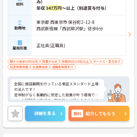
み）
給料
年収
347万円
～以上（別途賞与付与）
東京都 西東京市 保谷町2-12-8
勤務地
西武新宿線「西武柳沢駅」徒歩6分
正社員(正職員)
雇用形態
駅から徒歩10分以内
残業少なめ
年間休日110日以上
ボーナス・賞与あり
社会保険完備
交通費支給
退職金制度あり
全国に施設展開を行っている東証スタンダード上場
の法人です！
定年制がなく長期的に安定した就業が叶う環境で
す。人間関係が良好で、職員同士が認め合う文化が
根付いています。
ご興味のある方には、面接対策ポイントなど、さら
詳細を見る
無料
紹介してもらう
に詳細をご案内しますのでお気軽にご相談くださ
い！