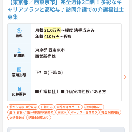
【東京都／西東京市】完全週休2日制！多彩なキ
格手当や土日出勤手当も充実。キャリアパスも明確
ャリアプランと高給与♪訪問介護での介護福祉士
で、管理者へのステップアップなど、頑張りに応じ
募集
て収入もやりがいもアップします。
月収
31.0万円
～程度 諸手当込み
給料
年収
410万円
～程度
東京都 西東京市
勤務地
西武新宿線
正社員(正職員)
雇用形態
■介護福祉士 ■介護実務経験がある方
応募要件
駅から徒歩10分以内
日勤のみ
資格取得サポート
研修制度あり
産休･育休･介護休暇取得実績あり
高収入
ボーナス・賞与あり
社会保険完備
交通費支給
退職金制度あり