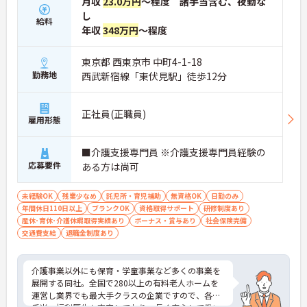
月収
23.0万円
～程度 諸手当含む、夜勤な
し
給料
年収
348万円
～程度
東京都 西東京市 中町4-1-18
勤務地
西武新宿線「東伏見駅」徒歩12分
正社員(正職員)
雇用形態
■介護支援専門員 ※介護支援専門員経験の
応募要件
ある方は尚可
未経験OK
残業少なめ
託児所・育児補助
無資格OK
日勤のみ
年間休日110日以上
ブランクOK
資格取得サポート
研修制度あり
産休･育休･介護休暇取得実績あり
ボーナス・賞与あり
社会保険完備
交通費支給
退職金制度あり
介護事業以外にも保育・学童事業など多くの事業を
展開する同社。全国で280以上の有料老人ホームを
運営し業界でも最大手クラスの企業ですので、各種