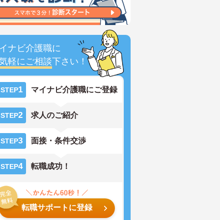
イナビ介護職に
気軽にご相談
下さい！
1
マイナビ介護職にご登録
STEP
2
求人のご紹介
STEP
3
面接・条件交渉
STEP
4
転職成功！
STEP
転職サポートに登録