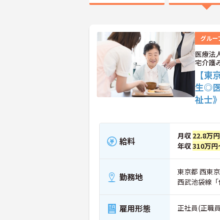
グルー
医療法
宅介護
【東
生◎
祉士
月収
22.8万
給料
年収
310万円
東京都 西東京市
勤務地
西武池袋線「
雇用形態
正社員(正職員