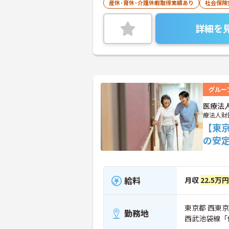
産休･育休･介護休暇取得実績あり
社会保険
詳細を
グルー
医療法
療法人財
【東
の安
給料
月収
22.5万
東京都 西東京市
勤務地
西武池袋線「