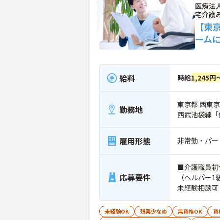
医療法
宅介護
【東
ーム
給料
時給
1,245円
東京都 西東京市
勤務地
西武池袋線「
雇用形態
非常勤・パー
■介護職員初
応募要件
（ヘルパー1
未経験相談可
未経験OK
残業少なめ
無資格OK
資