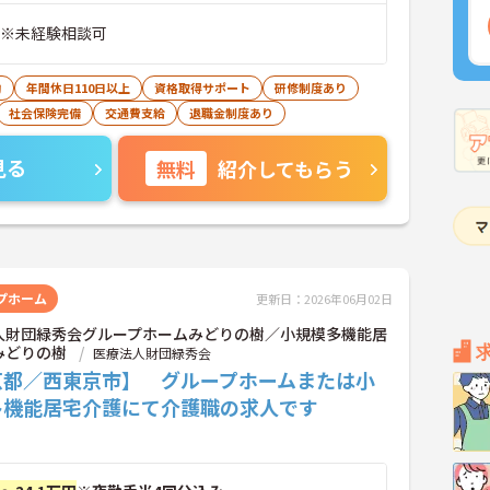
 ※未経験相談可
助
年間休日110日以上
資格取得サポート
研修制度あり
社会保険完備
交通費支給
退職金制度あり
見る
無料
紹介してもらう
プホーム
更新日：2026年06月02日
人財団緑秀会グループホームみどりの樹／小規模多機能居
みどりの樹
医療法人財団緑秀会
京都／西東京市】 グループホームまたは小
多機能居宅介護にて介護職の求人です