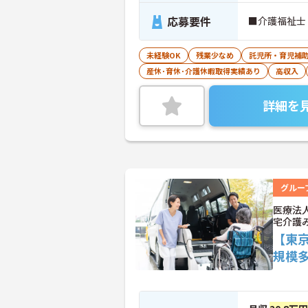
応募要件
■介護福祉士
未経験OK
残業少なめ
託児所・育児補
産休･育休･介護休暇取得実績あり
高収入
詳細を
グルー
医療法
宅介護
【東
規模