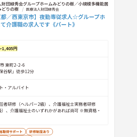
人財団緑秀会グループホームみどりの樹／小規模多機能居
みどりの樹
医療法人財団緑秀会
京都／西東京市】夜勤専従求人☆グループホ
にて介護職の求人です《パート》
～1,405円
 東町2-2-6
保谷駅」徒歩12分
ト・アルバイト
任者研修（ヘルパー2級）、介護福祉士実務者研修
級）、介護福祉士のいずれかがあれば尚可 ※無資格・
格取得サポート
研修制度あり