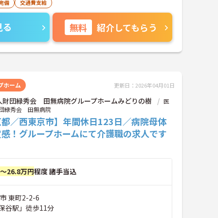
完備
交通費支給
見る
無料
紹介してもらう
プホーム
更新日：2026年04月01日
人財団緑秀会 田無病院グループホームみどりの樹
医
団緑秀会 田無病院
京都／西東京市】年間休日123日／病院母体
定感！グループホームにて介護職の求人です
円～26.8万円
程度 諸手当込
 東町2-2-6
保谷駅」徒歩11分