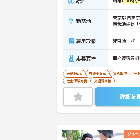
給料
時給
1,305円
東京都 西東京市
勤務地
西武池袋線「
雇用形態
非常勤・パー
応募要件
■介護職員初
未経験OK
残業少なめ
資格取得サポー
社会保険完備
交通費支給
詳細を
グルー