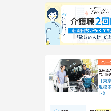
グルー
医療法
宅介護
【東
規模
ト》