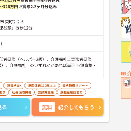
円～24.1万円
※夜勤手当4回分込み
～328万円
※賞与2.2ヶ月分込み
 東町2-2-6
保谷駅」徒歩12分
)
任者研修（ヘルパー2級）、介護福祉士実務者研修
級）、介護福祉士のいずれかがあれば尚可 ※無資格・
助
無資格OK
年間休日110日以上
資格取得サポート
あり
社会保険完備
交通費支給
退職金制度あり
見る
無料
紹介してもらう