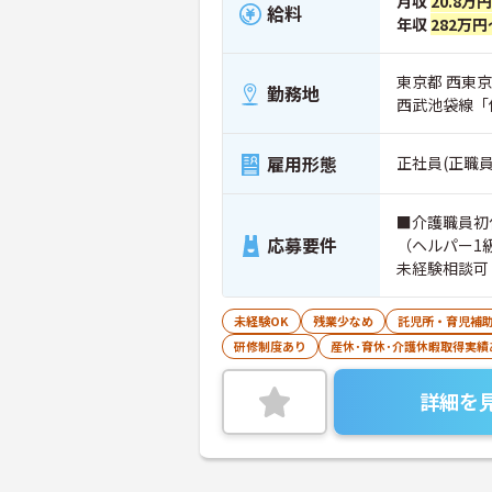
月収
20.8万
給料
年収
282万円
東京都 西東京市
勤務地
西武池袋線「
雇用形態
正社員(正職員
■介護職員初
応募要件
（ヘルパー1
未経験相談可
未経験OK
残業少なめ
託児所・育児補
研修制度あり
産休･育休･介護休暇取得実績
詳細を