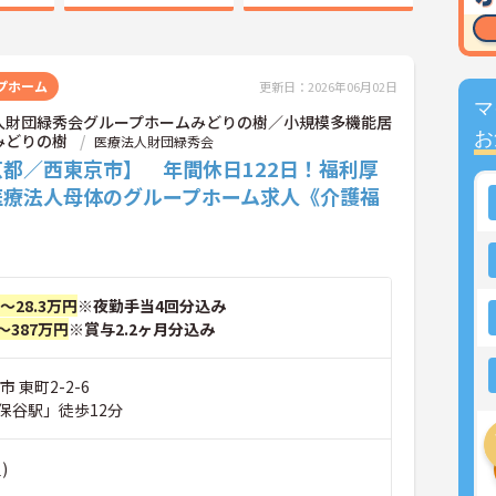
プホーム
更新日：2026年06月02日
マ
人財団緑秀会グループホームみどりの樹／小規模多機能居
お
みどりの樹
医療法人財団緑秀会
京都／西東京市】 年間休日122日！福利厚
医療法人母体のグループホーム求人《介護福
》
円～28.3万円
※夜勤手当4回分込み
～387万円
※賞与2.2ヶ月分込み
 東町2-2-6
保谷駅」徒歩12分
)