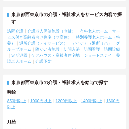
東京都西東京市の介護・福祉求人をサービス内容で探
す
訪問介護
介護老人保健施設（老健）
有料老人ホーム
サー
ビス付き高齢者向け住宅（サ高住）
特別養護老人ホーム（特
養）
通所介護（デイサービス）
デイケア（通所リハ）
グ
ループホーム
障がい者施設
訪問入浴
訪問看護
訪問診療
定期巡回
ケアハウス・高齢者住宅地
ショートステイ
養
護老人ホーム
介護予防
東京都西東京市の介護・福祉求人を給与で探す
時給
850円以上
1000円以上
1200円以上
1400円以上
1600円
以上
月給