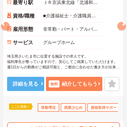
最寄り駅
ＪＲ京浜東北線「北浦和駅」徒歩15分
資格/職種
■介護福祉士・介護職員初任者研修（ヘルパー2級）以上
雇用形態
非常勤・パート・アルバイト
サービス
グループホーム
埼玉県さいたま市に位置する施設での求人です。
福利厚生が整っていますので、安心してご就業していただけます。
週1日からの勤務がご相談可能と、ご都合に合わせた働き方が出来ま
す♪
また、ミニボーナスがありますので頑張りを評価して下さいます！
ご興味のある方には、面接対策ポイントなど、さらに詳細をお話し
詳細を見る
紹介してもらう
無料
いたしますので、お気軽にご相談ください。
ここに注目！
無資格OK
年間休日110日以上
夜勤専従
残業少なめ
資格取得サポート
資格取得サポート
研修制度あ