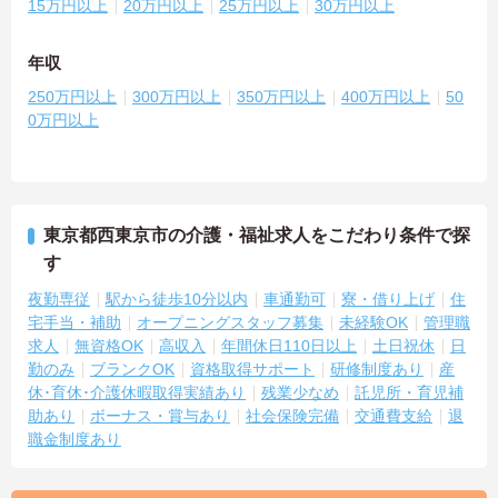
15万円以上
20万円以上
25万円以上
30万円以上
年収
250万円以上
300万円以上
350万円以上
400万円以上
50
0万円以上
東京都西東京市の介護・福祉求人をこだわり条件で探
す
夜勤専従
駅から徒歩10分以内
車通勤可
寮・借り上げ
住
宅手当・補助
オープニングスタッフ募集
未経験OK
管理職
求人
無資格OK
高収入
年間休日110日以上
土日祝休
日
勤のみ
ブランクOK
資格取得サポート
研修制度あり
産
休･育休･介護休暇取得実績あり
残業少なめ
託児所・育児補
助あり
ボーナス・賞与あり
社会保険完備
交通費支給
退
職金制度あり