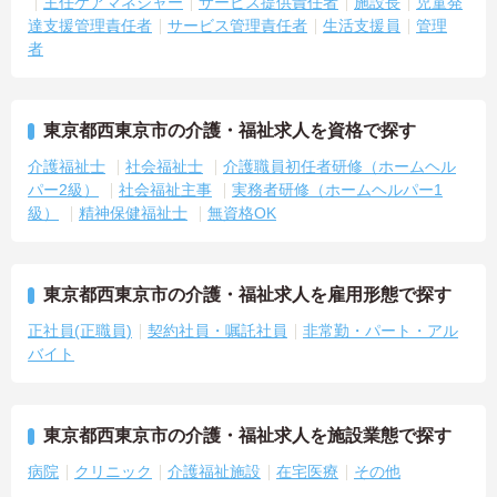
主任ケアマネジャー
サービス提供責任者
施設長
児童発
達支援管理責任者
サービス管理責任者
生活支援員
管理
者
東京都西東京市の介護・福祉求人を資格で探す
介護福祉士
社会福祉士
介護職員初任者研修（ホームヘル
パー2級）
社会福祉主事
実務者研修（ホームヘルパー1
級）
精神保健福祉士
無資格OK
東京都西東京市の介護・福祉求人を雇用形態で探す
正社員(正職員)
契約社員・嘱託社員
非常勤・パート・アル
バイト
東京都西東京市の介護・福祉求人を施設業態で探す
病院
クリニック
介護福祉施設
在宅医療
その他