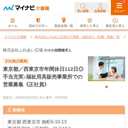
0
1
求人検索
会員登録
メニュー
ホーム
初めての方へ
面談会場一覧
保存した求人
最近見た求人
マイナビ介護職
株式会社ふれあい広場の介護職・福祉求人・転職・募集一覧
株式会社ふれあい広場
のその他職種求人
正社員(正職員)
東京都／西東京市年間休日112日◎
手当充実♪福祉用具販売事業所での
営業募集《正社員》
更新日：2026年06月02日 求人番号：9767030
勤務地
東京都
西東京市 南町6-10-13