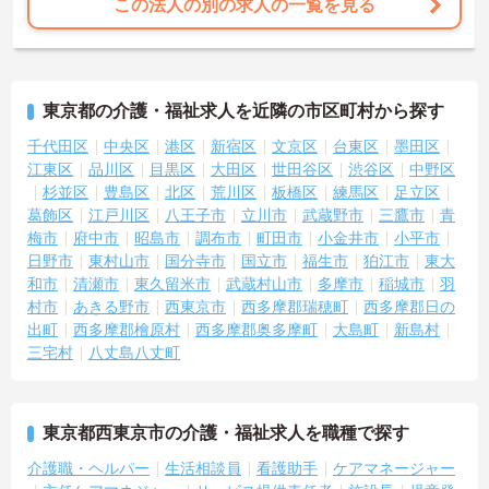
この法人の別の求人の一覧を見る
東京都の介護・福祉求人を近隣の市区町村から探す
千代田区
中央区
港区
新宿区
文京区
台東区
墨田区
江東区
品川区
目黒区
大田区
世田谷区
渋谷区
中野区
杉並区
豊島区
北区
荒川区
板橋区
練馬区
足立区
葛飾区
江戸川区
八王子市
立川市
武蔵野市
三鷹市
青
梅市
府中市
昭島市
調布市
町田市
小金井市
小平市
日野市
東村山市
国分寺市
国立市
福生市
狛江市
東大
和市
清瀬市
東久留米市
武蔵村山市
多摩市
稲城市
羽
村市
あきる野市
西東京市
西多摩郡瑞穂町
西多摩郡日の
出町
西多摩郡檜原村
西多摩郡奥多摩町
大島町
新島村
三宅村
八丈島八丈町
東京都西東京市の介護・福祉求人を職種で探す
介護職・ヘルパー
生活相談員
看護助手
ケアマネージャー