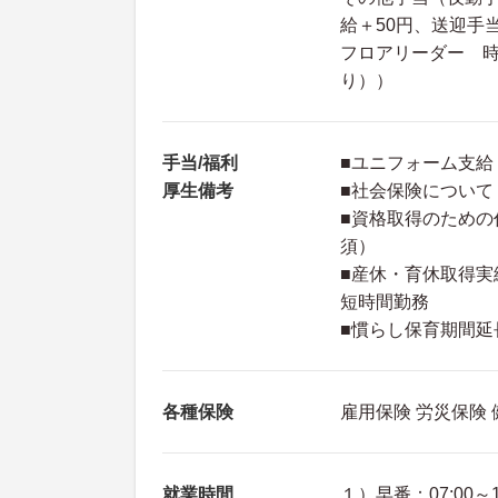
給＋50円、送迎手
フロアリーダー 時
り））
手当/福利
■ユニフォーム支給
厚生備考
■社会保険につい
■資格取得のための
須）
■産休・育休取得実
短時間勤務
■慣らし保育期間延
各種保険
雇用保険 労災保険
就業時間
１）早番：07:00～1