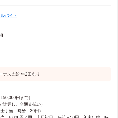
アルバイト
須
ーナス支給 年2回あり
50,000円まで）
で計算し、全額支払い）
士手当 時給＋30円）
当：6,000円／回、土日祝日 時給＋50円、年末年始 時