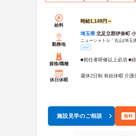
時給1,149円～
給料
埼玉県
北足立郡伊奈町 小室
ニューシャトル「丸山(埼玉)
勤務地
MAP
■初任者研修以上必須 ■
資格/職種
週休2日制 有給休暇 介護
休日休暇
施設見学のご相談
無料