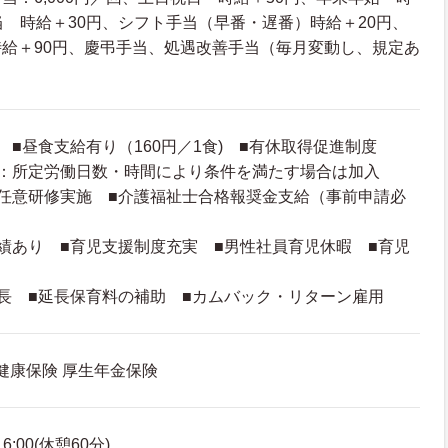
当 時給＋30円、シフト手当（早番・遅番）時給＋20円、
給＋90円、慶弔手当、処遇改善手当（毎月変動し、規定あ
 ■昼食支給有り（160円／1食) ■有休取得促進制度
て：所定労働日数・時間により条件を満たす場合は加入
任意研修実施 ■介護福祉士合格報奨金支給（事前申請必
績あり ■育児支援制度充実 ■男性社員育児休暇 ■育児
長 ■延長保育料の補助 ■カムバック・リターン雇用
 健康保険 厚生年金保険
6:00(休憩60分)