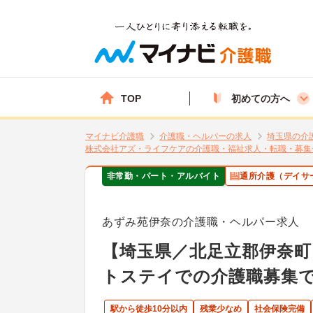
TOP
初めての方へ
マイナビ介護職
介護職・ヘルパーの求人
埼玉県の介
株式会社アズ・ライフケアの介護職・福祉求人・転職・募集
非常勤・パート・アルバイト
通所介護（デイサ
あずみ苑伊奈の介護職・ヘルパー求人
【埼玉県／北足立郡伊奈町
トステイでの介護職募集
駅から徒歩10分以内
残業少なめ
社会保険完備