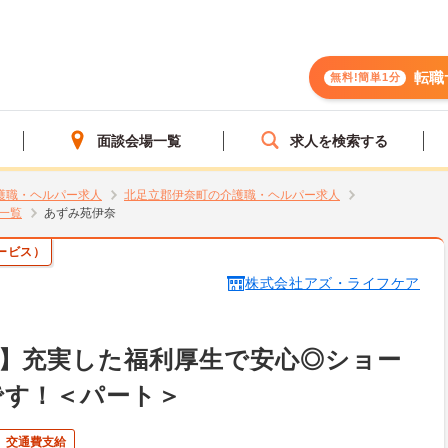
転職
無料!簡単1分
面談会場一覧
求人を検索する
護職・ヘルパー求人
北足立郡伊奈町の介護職・ヘルパー求人
一覧
あずみ苑伊奈
ービス）
株式会社アズ・ライフケア
】充実した福利厚生で安心◎ショー
です！＜パート＞
交通費支給