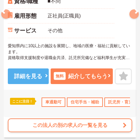
資格/職種
■不問
雇用形態
正社員(正職員)
サービス
その他
愛知県内に10以上の施設を展開し、地域の医療・福祉に貢献してい
ます。
資格取得支援制度や退職金共済、託児所完備など福利厚生が充実し
ています。
ご興味ある方には、面接対策ポイントなど、さらに詳細をお話しい
たしますのでお気軽にご相談ください。
詳細を見る
紹介してもらう
無料
ここに注目！
補助
無資格OK
年間休日110日以上
車通勤可
住宅手当・補助
ブランクOK
託児所・育児補
資格取得サ
この法人の別の求人の一覧を見る