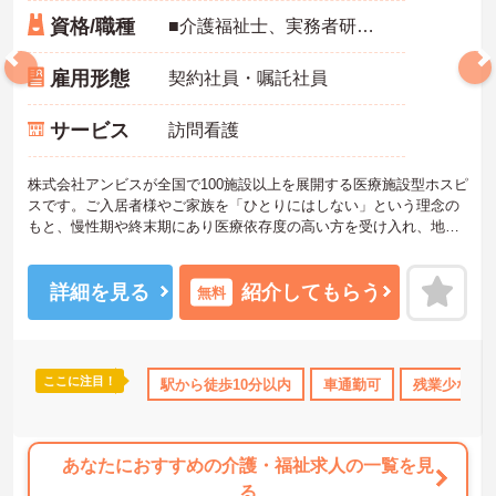
資格/職種
■介護福祉士、実務者研修、初任者研修 いずれか ※特養、老健、病院、有老などの実務経験1年以上ある方 ※身体介護の経験年以上ある方、機械浴の使用の経験のある方歓迎
雇用形態
契約社員・嘱託社員
サービス
訪問看護
株式会社アンビスが全国で100施設以上を展開する医療施設型ホスピ
スです。ご入居者様やご家族を「ひとりにはしない」という理念の
もと、慢性期や終末期にあり医療依存度の高い方を受け入れ、地域
医療を支える社会的意義の高い事業を推進しています。現場には看
護師が24時間常駐しています。急変時の対応や医療行為は看護師が
担当するため、初任者研修や実務者研修の方も食事介助や入浴介助
詳細を見る
紹介してもらう
無料
などの生活を支えるケアに専念できる環境です。多職種で情報を共
有し、一人で判断を抱え込まないチーム連携の体制がしっかりと整
っています。働き方の面では、夜勤明けの翌日が原則として公休と
なるほか、月平均の残業時間も5時間から7時間程度とかなり少なめ
ここに注目！
休日110日以上
資格取得サポート
駅から徒歩10分以内
研修制度あり
車通勤可
産休･育休･介
残業少なめ
です。常勤スタッフの比率が90パーセントを超えているため急な勤
務変更が発生しにくく、あらかじめ決められた訪問予定表に沿って
規則正しく働けます。入職後は現場スタッフによるお一人おひとり
に合わせた個別のOJT研修が実施されます。eラーニングも導入され
あなたにおすすめの介護・福祉求人の一覧を見
ており、多職種と連携しながら専門性を着実に深めていける環境が
る