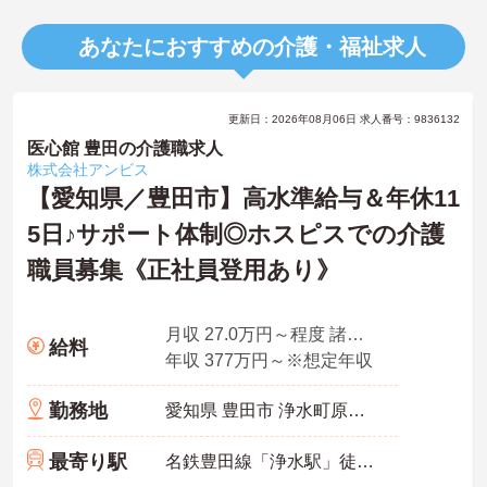
あなたにおすすめの介護・福祉求人
更新日：2026年08月06日 求人番号：9836132
医心館 豊田の介護職求人
株式会社アンビス
【愛知県／豊田市】高水準給与＆年休11
5日♪サポート体制◎ホスピスでの介護
職員募集《正社員登用あり》
月収 27.0万円～程度 諸手当込・夜勤4回/月想定
給料
年収 377万円～※想定年収
勤務地
愛知県 豊田市 浄水町原山277
最寄り駅
名鉄豊田線「浄水駅」徒歩10分