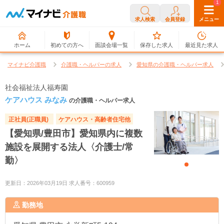
0
1
求人検索
会員登録
メニュー
ホーム
初めての方へ
面談会場一覧
保存した求人
最近見た求人
マイナビ介護職
介護職・ヘルパーの求人
愛知県の介護職・ヘルパー求人
社会福祉法人福寿園
ケアハウス みなみ
の介護職・ヘルパー求人
正社員(正職員)
ケアハウス・高齢者住宅他
【愛知県/豊田市】愛知県内に複数
施設を展開する法人〈介護士/常
勤〉
更新日：2026年03月19日 求人番号：600959
勤務地