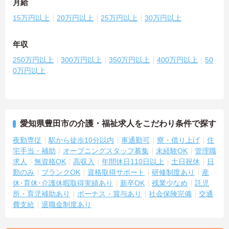
月給
15万円以上
20万円以上
25万円以上
30万円以上
年収
250万円以上
300万円以上
350万円以上
400万円以上
50
0万円以上
愛知県豊田市の介護・福祉求人をこだわり条件で探す
夜勤専従
駅から徒歩10分以内
車通勤可
寮・借り上げ
住
宅手当・補助
オープニングスタッフ募集
未経験OK
管理職
求人
無資格OK
高収入
年間休日110日以上
土日祝休
日
勤のみ
ブランクOK
資格取得サポート
研修制度あり
産
休･育休･介護休暇取得実績あり
新卒OK
残業少なめ
託児
所・育児補助あり
ボーナス・賞与あり
社会保険完備
交通
費支給
退職金制度あり