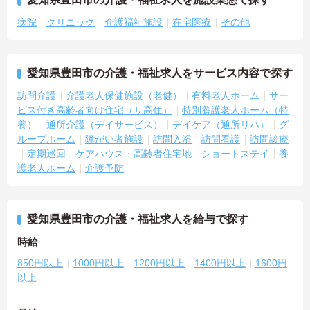
病院
クリニック
介護福祉施設
在宅医療
その他
愛知県豊田市の介護・福祉求人をサービス内容で探す
訪問介護
介護老人保健施設（老健）
有料老人ホーム
サー
ビス付き高齢者向け住宅（サ高住）
特別養護老人ホーム（特
養）
通所介護（デイサービス）
デイケア（通所リハ）
グ
ループホーム
障がい者施設
訪問入浴
訪問看護
訪問診療
定期巡回
ケアハウス・高齢者住宅地
ショートステイ
養
護老人ホーム
介護予防
愛知県豊田市の介護・福祉求人を給与で探す
時給
850円以上
1000円以上
1200円以上
1400円以上
1600円
以上