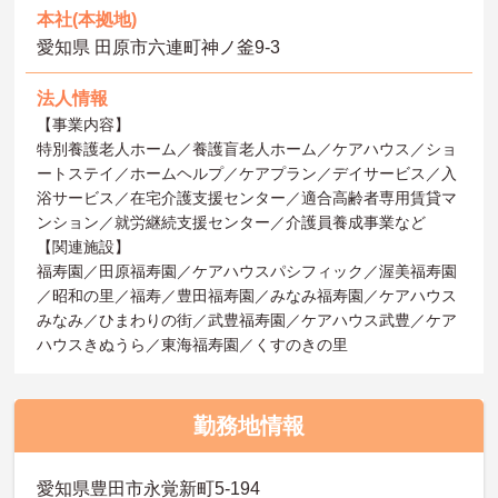
本社(本拠地)
愛知県 田原市六連町神ノ釜9‐3
法人情報
【事業内容】
特別養護老人ホーム／養護盲老人ホーム／ケアハウス／ショ
ートステイ／ホームヘルプ／ケアプラン／デイサービス／入
浴サービス／在宅介護支援センター／適合高齢者専用賃貸マ
ンション／就労継続支援センター／介護員養成事業など
【関連施設】
福寿園／田原福寿園／ケアハウスパシフィック／渥美福寿園
／昭和の里／福寿／豊田福寿園／みなみ福寿園／ケアハウス
みなみ／ひまわりの街／武豊福寿園／ケアハウス武豊／ケア
ハウスきぬうら／東海福寿園／くすのきの里
勤務地情報
愛知県豊田市永覚新町5-194