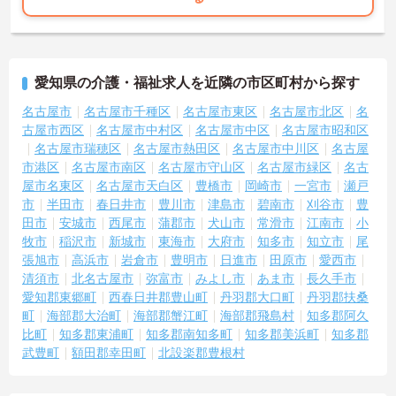
用意されています。
★おすすめPOINT★
＜個別ＯＪＴとチーム連携で着実に成長！＞
・入職後はお一人おひとりの習熟度に合わせた個別のＯＪＴ研修を
愛知県の介護・福祉求人を近隣の市区町村から探す
実施し、ｅラーニングを用いた学習の機会も提供されます
・施設内には看護師が24時間常駐しており、急変時の対応や専門的
名古屋市
名古屋市千種区
名古屋市東区
名古屋市北区
名
な医療処置は看護師が担当するため負担が減ります
古屋市西区
名古屋市中村区
名古屋市中区
名古屋市昭和区
・介護スタッフと看護スタッフの比率が1対1で相談しやすく、初任
名古屋市瑞穂区
名古屋市熱田区
名古屋市中川区
名古屋
者研修や実務者研修からでも着実に専門性を高められます
市港区
名古屋市南区
名古屋市守山区
名古屋市緑区
名古
＜残業月7時間以下で身体の負担を軽減！＞
屋市名東区
名古屋市天白区
豊橋市
岡崎市
一宮市
瀬戸
・常勤で働くスタッフの比率が90パーセント以上と高く、急なシフ
市
半田市
春日井市
豊川市
津島市
碧南市
刈谷市
豊
ト変更や無理な長時間勤務が発生しにくい人員体制です
・訪問スケジュールに沿って施設内でのケアを行うため、月平均の
田市
安城市
西尾市
蒲郡市
犬山市
常滑市
江南市
小
残業時間は5時間から7時間程度とかなり少なめに抑えられます
牧市
稲沢市
新城市
東海市
大府市
知多市
知立市
尾
・夜勤明けの翌日は原則としてお休みとなるシフト編成が組まれて
張旭市
高浜市
岩倉市
豊明市
日進市
田原市
愛西市
おり、しっかりと休息を取りながら長期的な就業が可能です
清須市
北名古屋市
弥富市
みよし市
あま市
長久手市
＜評価制度でキャリアアップ＞
愛知郡東郷町
西春日井郡豊山町
丹羽郡大口町
丹羽郡扶桑
・介護福祉士や初任者研修などの資格や実務経験、夜勤回数がしっ
町
海部郡大治町
海部郡蟹江町
海部郡飛島村
知多郡阿久
かりと給与に反映されるためモチベーションを維持できます
比町
知多郡東浦町
知多郡南知多町
知多郡美浜町
知多郡
・年次を問わずリーダーや主任などのマネジメント職へ昇格する事
武豊町
額田郡幸田町
北設楽郡豊根村
例も多数あり、腰を据えて長期的なキャリア形成が可能です