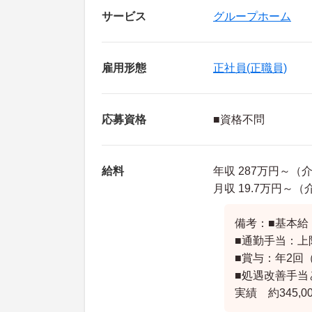
サービス
グループホーム
雇用形態
正社員(正職員)
応募資格
■資格不問
給料
年収 287万円～（
月収 19.7万円～
備考：■基本給（
■通勤手当：上限
■賞与：年2回（
■処遇改善手当
実績 約345,0