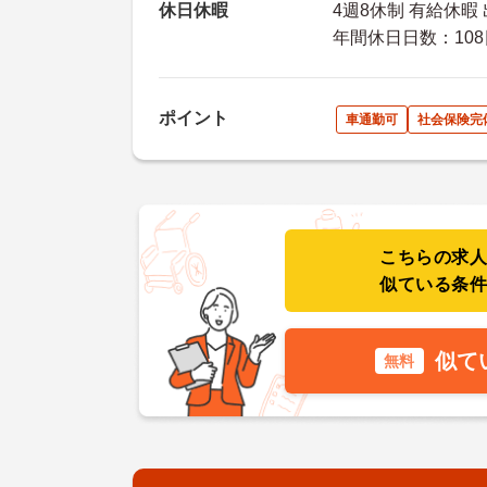
休日休暇
4週8休制 有給休暇
年間休日日数：108
ポイント
車通勤可
社会保険完
こちらの求
似ている条
似て
無料