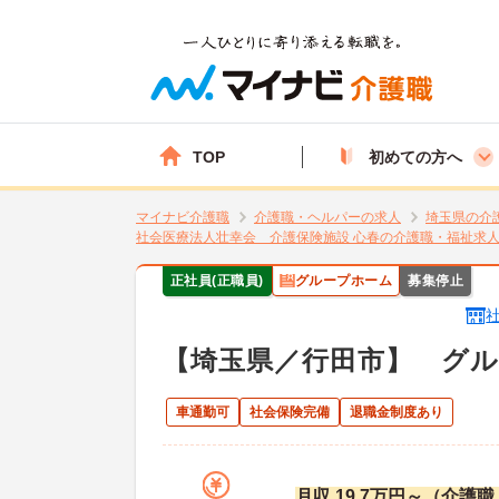
TOP
初めての方へ
マイナビ介護職
介護職・ヘルパーの求人
埼玉県の介
社会医療法人壮幸会 介護保険施設 心春の介護職・福祉求
正社員(正職員)
グループホーム
募集停止
【埼玉県／行田市】 グ
車通勤可
社会保険完備
退職金制度あり
月収 19.7万円～（介護