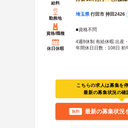
給料
埼玉県
行田市 持田2426
勤務地
■資格不問
資格/職種
4週8休制 有給休暇 出産
年間休日日数：108日 初年度有給日数：10日 最
休日休暇
大有給日数：20日
こちらの求人は募集を
最新の募集状況の確
最新の募集状況
無料