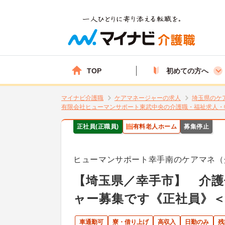
TOP
初めての方へ
マイナビ介護職
ケアマネージャーの求人
埼玉県のケ
有限会社ヒューマンサポート東武中央の介護職・福祉求人・
正社員(正職員)
有料老人ホーム
募集停止
ヒューマンサポート幸手南のケアマネ（
【埼玉県／幸手市】 介
ャー募集です《正社員》＜
車通勤可
寮・借り上げ
高収入
日勤のみ
残