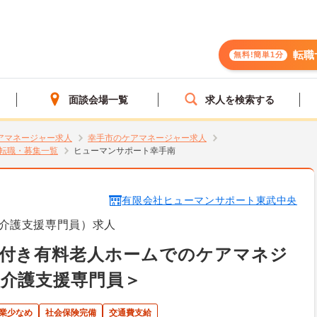
転職
無料!簡単1分
面談会場一覧
求人を検索する
アマネージャー求人
幸手市のケアマネージャー求人
転職・募集一覧
ヒューマンサポート幸手南
有限会社ヒューマンサポート東武中央
介護支援専門員）求人
護付き有料老人ホームでのケアマネジ
介護支援専門員＞
業少なめ
社会保険完備
交通費支給