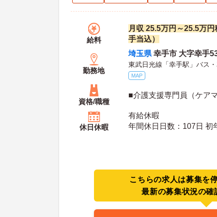
月収 25.5万円～25.5
手当込）
給料
埼玉県
幸手市 大字幸手535
東武日光線「幸手駅」バス・
勤務地
MAP
■介護支援専門員（ケア
資格/職種
有給休暇
年間休日日数：107日 初年度有給日数：10日 最
休日休暇
大有給日数：20日
こちらの求人は募集を
最新の募集状況の確