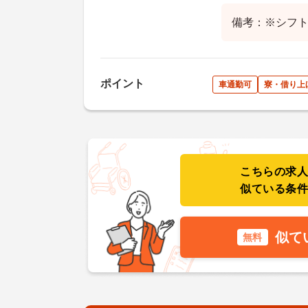
備考：※シフト
ポイント
車通勤可
寮・借り上
こちらの求
似ている条
似て
無料