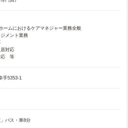
ホームにおけるケアマネジャー業務全般
ネジメント業務
応
入居対応
対応 等
手5353-1
」バス・車8分