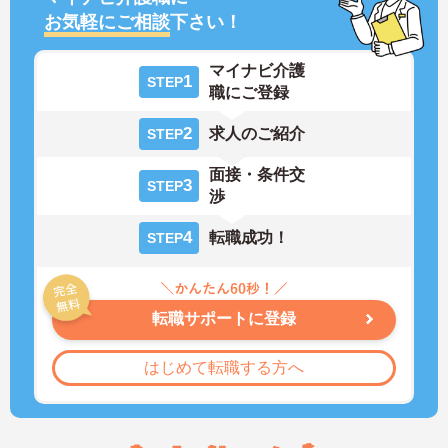
お気軽にご相談
下さい！
マイナビ介護
1
STEP
職にご登録
2
求人のご紹介
STEP
面接・条件交
3
STEP
渉
4
転職成功！
STEP
転職サポートに登録
はじめて転職する方へ