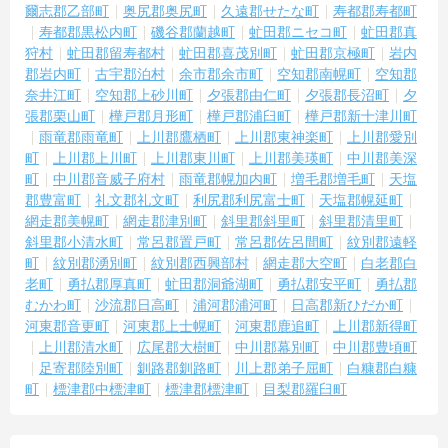
爾志郡乙部町
奥尻郡奥尻町
久遠郡せたな町
寿都郡寿都町
寿都郡黒松内町
磯谷郡蘭越町
虻田郡ニセコ町
虻田郡真
狩村
虻田郡留寿都村
虻田郡喜茂別町
虻田郡京極町
岩内
郡岩内町
古宇郡泊村
余市郡余市町
空知郡南幌町
空知郡
奈井江町
空知郡上砂川町
夕張郡由仁町
夕張郡長沼町
夕
張郡栗山町
樺戸郡月形町
樺戸郡浦臼町
樺戸郡新十津川町
雨竜郡雨竜町
上川郡鷹栖町
上川郡東神楽町
上川郡愛別
町
上川郡上川町
上川郡東川町
上川郡美瑛町
中川郡美深
町
中川郡音威子府村
雨竜郡幌加内町
増毛郡増毛町
天塩
郡豊富町
礼文郡礼文町
利尻郡利尻富士町
天塩郡幌延町
網走郡美幌町
網走郡津別町
斜里郡斜里町
斜里郡清里町
斜里郡小清水町
常呂郡置戸町
常呂郡佐呂間町
紋別郡遠軽
町
紋別郡湧別町
紋別郡西興部村
網走郡大空町
白老郡白
老町
勇払郡厚真町
虻田郡洞爺湖町
勇払郡安平町
勇払郡
むかわ町
沙流郡日高町
浦河郡浦河町
日高郡新ひだか町
河東郡音更町
河東郡上士幌町
河東郡鹿追町
上川郡新得町
上川郡清水町
広尾郡大樹町
中川郡幕別町
中川郡豊頃町
足寄郡陸別町
釧路郡釧路町
川上郡弟子屈町
白糠郡白糠
町
標津郡中標津町
標津郡標津町
目梨郡羅臼町