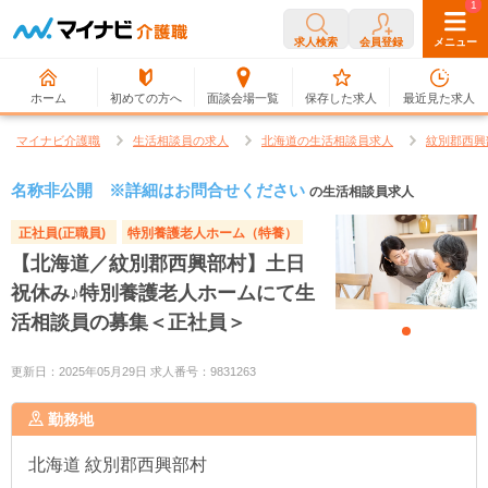
0
1
求人検索
会員登録
メニュー
ホーム
初めての方へ
面談会場一覧
保存した求人
最近見た求人
マイナビ介護職
生活相談員の求人
北海道の生活相談員求人
紋別郡西興
名称非公開 ※詳細はお問合せください
の生活相談員求人
正社員(正職員)
特別養護老人ホーム（特養）
【北海道／紋別郡西興部村】土日
祝休み♪特別養護老人ホームにて生
活相談員の募集＜正社員＞
更新日：2025年05月29日 求人番号：9831263
勤務地
北海道
紋別郡西興部村