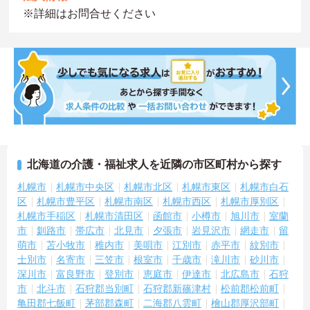
※詳細はお問合せください
北海道の介護・福祉求人を近隣の市区町村から探す
札幌市
札幌市中央区
札幌市北区
札幌市東区
札幌市白石
区
札幌市豊平区
札幌市南区
札幌市西区
札幌市厚別区
札幌市手稲区
札幌市清田区
函館市
小樽市
旭川市
室蘭
市
釧路市
帯広市
北見市
夕張市
岩見沢市
網走市
留
萌市
苫小牧市
稚内市
美唄市
江別市
赤平市
紋別市
士別市
名寄市
三笠市
根室市
千歳市
滝川市
砂川市
深川市
富良野市
登別市
恵庭市
伊達市
北広島市
石狩
市
北斗市
石狩郡当別町
石狩郡新篠津村
松前郡松前町
亀田郡七飯町
茅部郡森町
二海郡八雲町
檜山郡厚沢部町