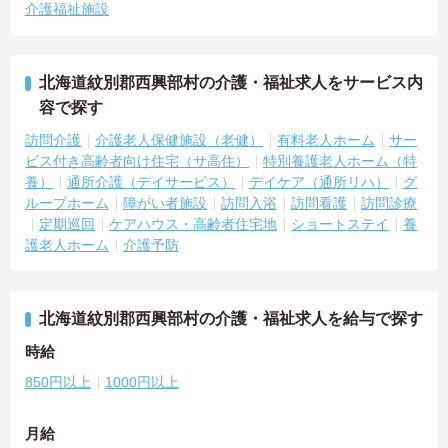
介護福祉施設
北海道紋別郡西興部村の介護・福祉求人をサービス内
容で探す
訪問介護
介護老人保健施設（老健）
有料老人ホーム
サー
ビス付き高齢者向け住宅（サ高住）
特別養護老人ホーム（特
養）
通所介護（デイサービス）
デイケア（通所リハ）
グ
ループホーム
障がい者施設
訪問入浴
訪問看護
訪問診療
定期巡回
ケアハウス・高齢者住宅地
ショートステイ
養
護老人ホーム
介護予防
北海道紋別郡西興部村の介護・福祉求人を給与で探す
時給
850円以上
1000円以上
月給