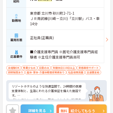
給料
東京都 立川市 砂川町2-71-1
ＪＲ南武線(川崎－立川)「立川駅」バス・車
勤務地
14分
正社員(正職員)
雇用形態
■介護支援専門員 ※居宅介護支援専門員経
応募要件
験者 ※主任介護支援専門員尚可
未経験OK
残業少なめ
日勤のみ
年間休日110日以上
資格取得サポート
研修制度あり
産休･育休･介護休暇取得実績あり
社会保険完備
交通費支給
リゾートホテルのような快適空間で、24時間の医療
支援体制と、生涯にわたる介護保証を備えた施設で
す。
「おもてなし」を追求し、職員一丸となりご利用者
様をサポートしています。
年間休日120日あり、メリハリつけてご就業いただ
詳細を見る
無料
紹介してもらう