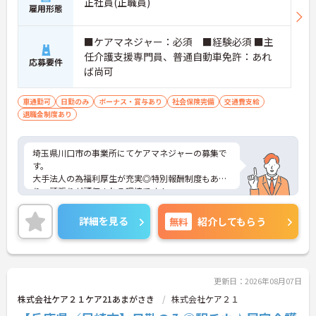
正社員(正職員)
雇用形態
■ケアマネジャー：必須 ■経験必須 ■主
任介護支援専門員、普通自動車免許：あれ
応募要件
ば尚可
車通勤可
日勤のみ
ボーナス・賞与あり
社会保険完備
交通費支給
退職金制度あり
埼玉県川口市の事業所にてケアマネジャーの募集で
す。
大手法人の為福利厚生が充実◎特別報酬制度もあ
り、頑張りが評価される環境です！
リフレッシュ休暇が年間17日とプライベートとの両
立も可能です。
詳細を見る
無料
紹介してもらう
ご興味のある方には、面接対策ポイントなどさらに
詳細をお話いたしますので、お気軽にご相談くださ
い。
更新日：2026年08月07日
株式会社ケア２１ケア21あまがさき
株式会社ケア２１