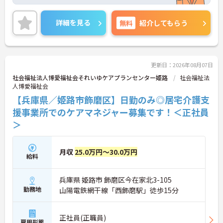
心です◎
昇給制度もあるので、頑張りが反映されモチベ―シ
ンを高めやすい☆
詳細を見る
無料
紹介してもらう
またマイカー通勤OKなので通勤モラクラクです！
ご興味のある方には、面接対策ポイントなど、さら
に詳細をお話しいたしますのでお気軽にご相談くだ
さい！
更新日：2026年08月07日
社会福祉法人博愛福祉会それいゆケアプランセンター姫路
社会福祉法
人博愛福祉会
【兵庫県／姫路市飾磨区】日勤のみ◎居宅介護支
援事業所でのケアマネジャー募集です！＜正社員
＞
月収
25.0万円～30.0万円
給料
兵庫県 姫路市 飾磨区今在家北3-105
勤務地
山陽電鉄網干線「西飾磨駅」徒歩15分
正社員(正職員)
雇用形態