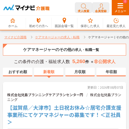
0
0
求人検索
会員登録
メニュー
ホーム
初めての方へ
面談会場一覧
保存した求人
最近見た求人
マイナビ介護職
ケアマネージャーの求人・転職
ケアマネージャー | その他
ケアマネージャーのその他
の求人・転職一覧
5,260
この条件の介護・福祉求人数
非公開求人
件 ＋
おすすめ順
新着順
月収順
年収順
更新日：2026年08月07日
株式会社兒島プランニングケアプランセンター円
株式会社兒島プラン
ニング
【滋賀県／大津市】土日祝お休み☆居宅介護支援
事業所にてケアマネジャーの募集です！＜正社員
＞