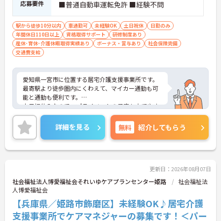
応募要件
■普通自動車運転免許 ■経験不問
駅から徒歩10分以内
車通勤可
未経験OK
土日祝休
日勤のみ
年間休日110日以上
資格取得サポート
研修制度あり
産休･育休･介護休暇取得実績あり
ボーナス・賞与あり
社会保険完備
交通費支給
愛知県一宮市に位置する居宅介護支援事業所です。
最寄駅より徒歩圏内にくわえて、マイカー通勤も可
能と通勤も便利です。
土日祝休みなので、プライベートの予定も立てやす
い環境です。
ご興味をお持ちの方はお気軽にお問い合わせくださ
詳細を見る
無料
紹介してもらう
い。
更新日：2026年08月07日
社会福祉法人博愛福祉会それいゆケアプランセンター姫路
社会福祉法
人博愛福祉会
【兵庫県／姫路市飾磨区】未経験OK♪居宅介護
支援事業所でケアマネジャーの募集です！＜パー