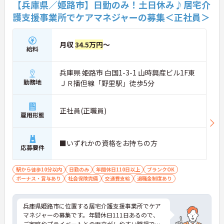
【兵庫県／姫路市】日勤のみ！土日休み♪居宅介
護支援事業所でケアマネジャーの募集＜正社員＞
月収
34.5万円
～
給料
兵庫県 姫路市 白国1-3-1 山時興産ビル1F東
勤務地
ＪＲ播但線「野里駅」徒歩5分
正社員(正職員)
雇用形態
■いずれかの資格をお持ちの方
応募要件
駅から徒歩10分以内
日勤のみ
年間休日110日以上
ブランクOK
ボーナス・賞与あり
社会保険完備
交通費支給
退職金制度あり
兵庫県姫路市に位置する居宅介護支援事業所でケア
マネジャーの募集です。年間休日111日あるので、
ご家庭やプライベートとの両立がしやすい職場で