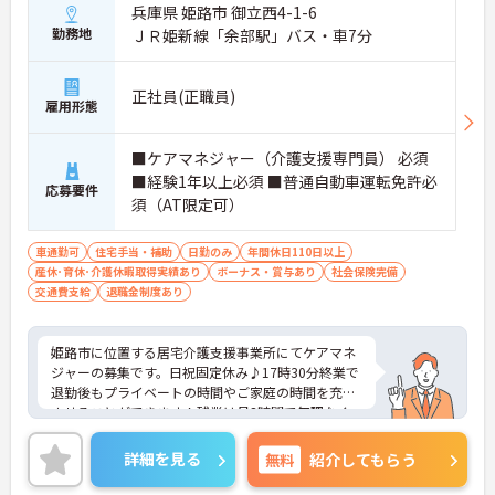
兵庫県 姫路市 御立西4-1-6
勤務地
ＪＲ姫新線「余部駅」バス・車7分
正社員(正職員)
雇用形態
■ケアマネジャー（介護支援専門員） 必須
■経験1年以上必須 ■普通自動車運転免許必
応募要件
須（AT限定可）
車通勤可
住宅手当・補助
日勤のみ
年間休日110日以上
産休･育休･介護休暇取得実績あり
ボーナス・賞与あり
社会保険完備
交通費支給
退職金制度あり
姫路市に位置する居宅介護支援事業所にてケアマネ
ジャーの募集です。日祝固定休み♪17時30分終業で
退勤後もプライベートの時間やご家庭の時間を充実
させることができます！残業は月3時間で無理なく
終業可能◎無料駐車場があるのでマイカー通勤の際
は心配いりません。また、生活にも嬉しい手当が充
詳細を見る
無料
紹介してもらう
実しているので、安心して働きやすい環境となって
おります♪ご興味ある方は面接ポイントをお伝えし