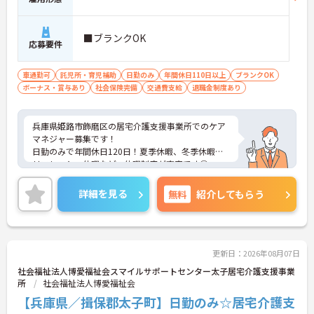
■ブランクOK
応募要件
車通勤可
託児所・育児補助
日勤のみ
年間休日110日以上
ブランクOK
ボーナス・賞与あり
社会保険完備
交通費支給
退職金制度あり
兵庫県姫路市飾磨区の居宅介護支援事業所でのケア
マネジャー募集です！
日勤のみで年間休日120日！夏季休暇、冬季休暇、
リフレッシュ休暇など、休暇制度が充実です◎
資格があればブランクがある方でもOKです！研修も
丁寧に行われますのでご安心ください☆
詳細を見る
無料
紹介してもらう
ご興味のある方には、面接対策ポイントなど、さら
に詳細をお話しいたしますのでお気軽にご相談くだ
さい！
更新日：2026年08月07日
社会福祉法人博愛福祉会スマイルサポートセンター太子居宅介護支援事業
所
社会福祉法人博愛福祉会
【兵庫県／揖保郡太子町】日勤のみ☆居宅介護支