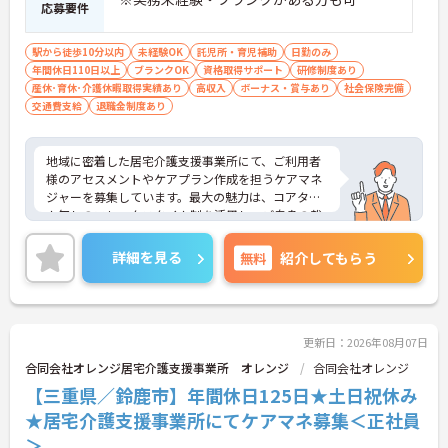
応募要件
駅から徒歩10分以内
未経験OK
託児所・育児補助
日勤のみ
年間休日110日以上
ブランクOK
資格取得サポート
研修制度あり
産休･育休･介護休暇取得実績あり
高収入
ボーナス・賞与あり
社会保険完備
交通費支給
退職金制度あり
地域に密着した居宅介護支援事業所にて、ご利用者
様のアセスメントやケアプラン作成を担うケアマネ
ジャーを募集しています。最大の魅力は、コアタイ
ム無しのフレックスタイム制を活用し、ご自身の裁
量でスケジュールを管理できる点です。ご自宅から
の直行訪問などを交えることで、日々の業務負担を
詳細を見る
無料
紹介してもらう
軽減しながら柔軟に働くことができます。また、未
就学児への保育手当や共済会による医療費・市販薬
の補助など、大手グループならではの手厚い福利厚
生が生活面をサポートします。働きながら主任介護
支援専門員へのステップアップを目指せる資格取得
更新日：2026年08月07日
支援制度も整っています。育児・介護向けの時短勤
合同会社オレンジ居宅介護支援事業所 オレンジ
合同会社オレンジ
務制度や75歳までの再雇用制度も完備されており、
【三重県／鈴鹿市】年間休日125日★土日祝休み
ライフステージの変化に合わせた無理のない働き方
で、長期的に専門性を磨いていける環境です。
★居宅介護支援事業所にてケアマネ募集＜正社員
＞