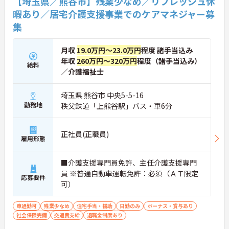
【埼玉県／熊谷市】残業少なめ／リフレッシュ休
す。
暇あり／居宅介護支援事業でのケアマネジャー募
集
月収
19.0万円～23.0万円
程度 諸手当込み
年収
260万円～320万円
程度（諸手当込み）
給料
／介護福祉士
埼玉県 熊谷市 中央5-5-16
勤務地
秩父鉄道「上熊谷駅」バス・車6分
正社員(正職員)
雇用形態
■介護支援専門員免許、主任介護支援専門
員 ※普通自動車運転免許：必須（ＡＴ限定
応募要件
可）
車通勤可
残業少なめ
住宅手当・補助
日勤のみ
ボーナス・賞与あり
社会保険完備
交通費支給
退職金制度あり