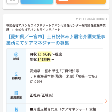
けるのもポイントで
ご興味ある方には、面接対策ポイントなど、さらに
詳細をお話しいたしますのでお気軽にご相談くださ
い！
更新日：2026年08月07日
株式会社アバンセライフサポートアバンセ介護センター居宅介護支援事業
所
株式会社アバンセライフサポート
【愛知県／一宮市】土日祝休み♪居宅介護支援事
業所にてケアマネジャーの募集
月収
25.6万円
～程度
給料
年収
348万円
～
愛知県 一宮市 新生3丁目9番1号
ＪＲ東海道本線(熱海－米原)「尾張一宮駅」
勤務地
徒歩6分
正社員(正職員)
雇用形態
■介護支援専門員（ケアマネジャー）資格