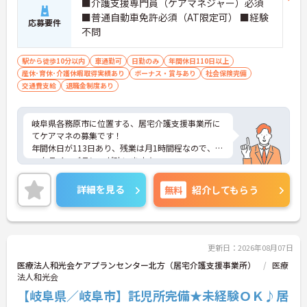
■介護支援専門員（ケアマネジャー）必須
■普通自動車免許必須（AT限定可） ■経験
応募要件
不問
駅から徒歩10分以内
車通勤可
日勤のみ
年間休日110日以上
産休･育休･介護休暇取得実績あり
ボーナス・賞与あり
社会保険完備
交通費支給
退職金制度あり
岐阜県各務原市に位置する、居宅介護支援事業所に
てケアマネの募集です！
年間休日が113日あり、残業は月1時間程なので、ワ
ークライフバランスが叶います☆
また、駅から徒歩5分の好立地で、マイカー通勤も
可能なので、通勤らくらくです◎
詳細を見る
無料
紹介してもらう
ご興味のある方には、面接対策ポイントなど、さら
に詳細をお話しいたしますのでお気軽にご相談くだ
さい！
更新日：2026年08月07日
医療法人和光会ケアプランセンター北方（居宅介護支援事業所）
医療
法人和光会
【岐阜県／岐阜市】託児所完備★未経験ＯＫ♪居