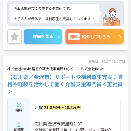
埼玉県熊谷市に位置する事業所です。
大手法人が母体で、福利厚生も充実しております。
ご興味ある方には、面接対策ポイントなど、さらに
詳細をお話しいたしますのでお気軽にご相談くださ
詳細を見る
無料
紹介してもらう
い！
更新日：2026年08月07日
株式会社itosie.居宅介護支援事業所わらく
株式会社itosie.
【石川県／金沢市】サポートや福利厚生充実♪資
格や経験を活かして働く介護支援専門員＜正社員
＞
月収
21.8万円～28.8万円
給料
石川県 金沢市 問屋町1-37
勤務地
北陸鉄道浅野川線「三口駅」バス・車4分