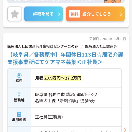
加え、75歳までの再雇用制度が設けられていること
職員が安心して働ける環境づくりにも力を入れてお
で、長期的な安心感を持ってご活躍いただけます
り、子育て中の方でも働きやすい職場を目指してい
ます。今回募集するのは居宅介護支援専門員。土日
詳細を見る
無料
紹介してもらう
祝休み・年間休日125日とお休みが充実しており、
仕事とプライベートの両立がしやすい環境です。ま
た、担当件数や認定調査に応じた手当も支給される
ため、頑張りが収入につながる点も魅力。少人数な
らではの連携の取りやすさがあり、利用者さま一人
更新日：2026年08月07日
ひとりと丁寧に向き合いたい方におすすめの職場で
医療法人社団誠道会介護相談センター菜の花
医療法人社団誠道会
す。
【岐阜県／各務原市】年間休日113日☆居宅介護
支援事業所にてケアマネ募集＜正社員＞
月収
23.9万円～27.2万円
給料
岐阜県 各務原市 鵜沼山崎町6-8-2
勤務地
名鉄犬山線「新鵜沼駅」徒歩5分
正社員(正職員)
雇用形態