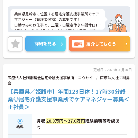
兵庫県尼崎市に位置する居宅介護支援事業所でケア
マネジャー（管理者候補）の募集です！
日勤のみのお仕事で、土曜・日曜定休♪年間休日11
0日以上もありプライベートとの両立を目指す方に
おすすめの環境です◎最寄り駅から徒歩圏内のため
通勤も楽々♪昇給や賞与制度があり、頑張りが評価
詳細を見る
無料
紹介してもらう
されてしっかりと還元されます。さらに福利厚生も
充実しているのは嬉しいポイントです◎フォロー体
制もあり、経験に関わらず安心してスタートできま
す。
こちらの求人にご興味がございましたら面接のポイ
更新日：2026年08月07日
ントもお伝えしますので是非ご応募お待ちしており
医療法人社団綱島会居宅介護支援事業所 コウセイ
医療法人社団綱島
ます。
会
【兵庫県／姫路市】年間123日休！17時30分終
業◎居宅介護支援事業所でケアマネジャー募集＜
正社員＞
月収
20.3万円～27.0万円
経験前職等考慮あ
給料
り