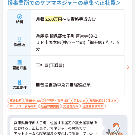
援事業所でのケアマネジャーの募集＜正社員＞
月収
25.0万円
～※資格手当含む
給料
兵庫県 揖保郡太子町 蓮常寺69-1
ＪＲ山陽本線(神戸－門司)「網干駅」徒歩19
勤務地
分
正社員(正職員)
雇用形態
■普通自動車免許■経験必須
応募要件
車通勤可
残業少なめ
託児所・育児補助
日勤のみ
年間休日110日以上
ボーナス・賞与あり
社会保険完備
交通費支給
退職金制度あり
兵庫県揖保郡太子町に位置する居宅介護支援事業所
における、正社員ケアマネジャーの募集です！
アットホームな就業環境☆安心して就業していただ