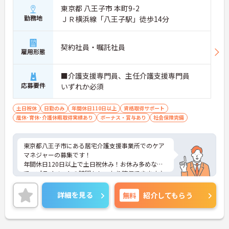
東京都 八王子市 本町9-2
勤務地
ＪＲ横浜線「八王子駅」徒歩14分
契約社員・嘱託社員
雇用形態
■介護支援専門員、主任介護支援専門員
応募要件
いずれか必須
土日祝休
日勤のみ
年間休日110日以上
資格取得サポート
産休･育休･介護休暇取得実績あり
ボーナス・賞与あり
社会保険完備
東京都八王子市にある居宅介護支援事業所でのケア
マネジャーの募集です！
年間休日120日以上で土日祝休み！お休み多めなの
で、プライベートの時間もしっかり確保できます♪
託児所が完備されておりますので、子育て中の方も
安心してご就業頂けます。
詳細を見る
無料
紹介してもらう
ご興味のある方には、面接対策ポイントなど、さら
に詳細をお話しいたしますのでお気軽にご相談くだ
さい！