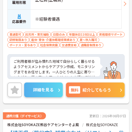
雇用形態
※経験者優遇
応募要件
車通勤可
託児所・育児補助
日勤のみ
年間休日110日以上
資格取得サポート
研修制度あり
産休･育休･介護休暇取得実績あり
夏～秋入職可
ボーナス・賞与あり
社会保険完備
交通費支給
退職金制度あり
ご利用者様が住み慣れた地域で自分らしく暮らせる
ようアセスメントからケアプラン作成、モニタリン
グまでをお任せします。一人ひとりの人生に寄り添
いながら、質の高いケアマネジメントを通じて地域
に貢献できるとてもやりがいのあるお仕事です。
◆会社全体で人材育成に力を入れています。入社時
詳細を見る
無料
紹介してもらう
研修をはじめ、事業所内研修やスキルアップ研修な
ど、学びの場が豊富に用意されています。ケアマネ
ジャーとしての専門性をさらに磨いていきたい方に
ぴったりの環境です。
◆基本給に加えて職務手当や働きがい向上手当など
通所介護（デイサービス）
更新日：2026年08月07日
が支給されます。主任ケアマネジャーの方には特別
株式会社SOYOKAZE熊谷ケアセンターそよ風
株式会社SOYOKAZE
手当の支給もあり、お持ちの資格やスキルを最大限
に活かして、モチベーション高く働き続けられま