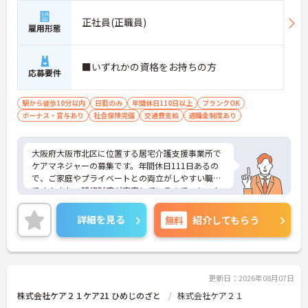
正社員(正職員)
雇用形態
■いずれかの資格をお持ちの方
応募要件
駅から徒歩10分以内
日勤のみ
年間休日110日以上
ブランクOK
ボーナス・賞与あり
社会保険完備
交通費支給
退職金制度あり
大阪府大阪市北区に位置する居宅介護支援事業所で
ケアマネジャーの募集です。年間休日111日あるの
で、ご家庭やプライベートとの両立がしやすい職場
です！また、研修制度が充実しているので、しっか
りと学べてスキルアップが可能です♪ご興味のある
方はご面接のポイントお伝えしますのでご気軽にお
詳細を見る
無料
紹介してもらう
問い合わせください。
更新日：2026年08月07日
株式会社ケア２１ケア21 ひめじのざと
株式会社ケア２１