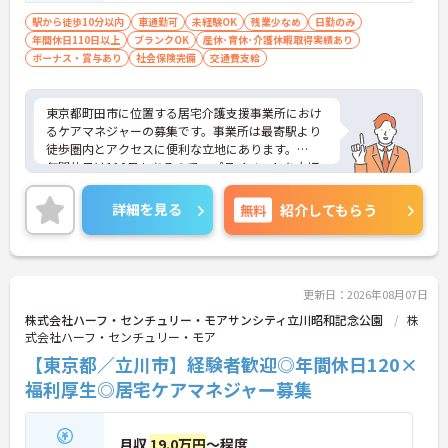
車運転免許（AT限定可）：必須
駅から徒歩10分以内
車通勤可
未経験OK
残業少なめ
日勤のみ
年間休日110日以上
ブランクOK
産休･育休･介護休暇取得実績あり
ボーナス・賞与あり
社会保険完備
交通費支給
東京都町田市に位置する居宅介護支援事業所におけ
るケアマネジャーの募集です。事業所は最寄駅より
徒歩圏内とアクセスに便利な立地にあります。
年間休日は110日もあるので、プライベートを大切
にしながらご勤務いただけます。
ご興味のある方には、面接対策ポイントなど、さら
詳細を見る
無料
紹介してもらう
に詳細をお話しいたしますのでお気軽にご相談くだ
さい！
更新日：2026年08月07日
株式会社ハーフ・センチュリー・モアサンシティ立川昭和記念公園
株
式会社ハーフ・センチュリー・モア
【東京都／立川市】経験者歓迎◎年間休日120×
福利厚生◎居宅ケアマネジャー募集
月収
19.0万円
～程度