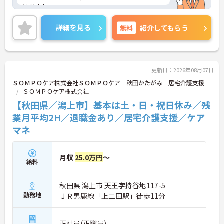
けます！
ご興味ある方には、面接対策ポイントなど、さらに
詳細をお話しいたしますのでお気軽にご相談くださ
詳細を見る
無料
紹介してもらう
い。
更新日：2026年08月07日
ＳＯＭＰＯケア株式会社ＳＯＭＰＯケア 秋田かたがみ 居宅介護支援
ＳＯＭＰＯケア株式会社
【秋田県／潟上市】基本は土・日・祝日休み／残
業月平均2H／退職金あり／居宅介護支援／ケア
マネ
月収
25.0万円
～
給料
秋田県 潟上市 天王字持谷地117-5
勤務地
ＪＲ男鹿線「上二田駅」徒歩11分
正社員(正職員)