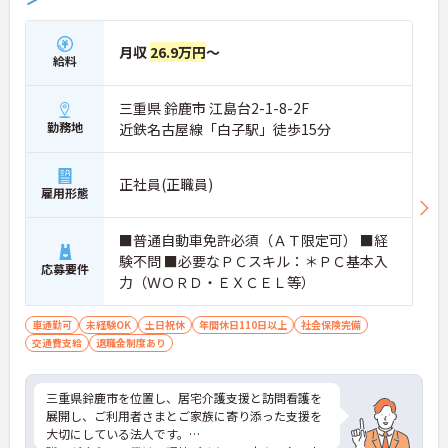
★おすすめPOINT★
【直行訪問とフレックス制を活用し、効率的で柔軟
な働き方が実現できます】
月収
26.9万円
～
・出退勤時間を自由に調整できるコアタイム無しの
給料
フレックスタイム制を採用しており、ご自身のペー
スで訪問予定を組むことが可能です
三重県 鈴鹿市 江島台2-1-8-2F
・ご自宅からの直行訪問を交えて日々の移動負担を
軽減できることで、体力的なゆとりを持ちながら業
勤務地
近鉄名古屋線「白子駅」徒歩15分
務に取り組めます
【充実した支援制度を活用して、上位資格へのステ
正社員(正職員)
雇用形態
ップアップが期待できます】
・働きながら主任介護支援専門員を目指せる資格取
得支援制度があり、着実にケアマネジャーとしての
■普通自動車免許必須（ＡＴ限定可） ■経
専門性を高めていける体制があります
験不問 ■必要なＰＣスキル：＊ＰＣ基本入
応募要件
・上位資格の取得後は月1万円の資格手当が支給さ
力（ＷＯＲＤ・ＥＸＣＥＬ等）
れるほか、年1回の定期昇給・昇格制度により日々
の努力がしっかりと給与に還元されます
車通勤可
未経験OK
土日祝休
年間休日110日以上
社会保険完備
【大手グループの充実した福利厚生のもと、将来に
交通費支給
退職金制度あり
わたり長く働き続けられます】
・未就学児お一人につき月1万円の保育手当や育
児・介護向けの時短勤務制度が整っており、ご家庭
三重県鈴鹿市を位置し、居宅介護支援と訪問看護を
との両立を強力にサポートする環境です
展開し、ご利用者さまとご家族に寄り添った支援を
・医療費や市販薬の補助が受けられる共済会制度に
大切にしている法人です。