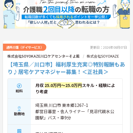
通所介護（デイサービス）
更新日：2026年08月07日
株式会社SOYOKAZE川口ケアセンターそよ風
株式会社SOYOKAZE
【埼玉県／川口市】福利厚生充実◎特別報酬もあ
り♪居宅ケアマネジャー募集！＜正社員＞
月収
25.0万円～25.0万円
スキル・経験によ
給料
り考慮
埼玉県 川口市 東本郷1267-1
都営日暮里・舎人ライナー「見沼代親水公
勤務地
園駅」バス・車9分