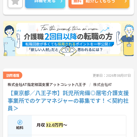
詳細を見る
無料
紹介してもらう
に詳細をご案内しますのでお気軽にご相談くださ
い！
訪問看護
更新日：2026年08月07日
株式会社AT指定相談支援アットコレット八王子
株式会社AT
【東京都／八王子市】託児所完備◎居宅介護支援
事業所でのケアマネジャーの募集です！＜契約社
員＞
月収
32.0万円
～
給料