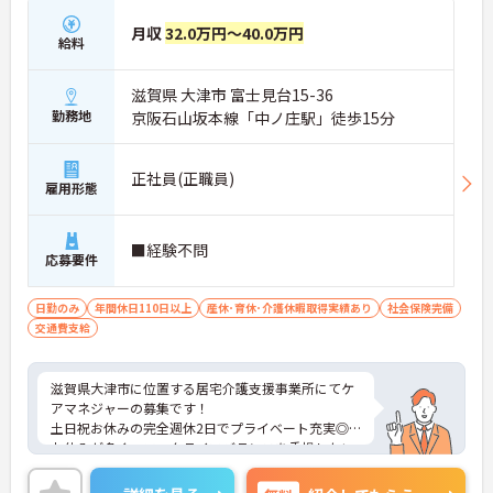
月収
32.0万円～40.0万円
給料
滋賀県 大津市 富士見台15-36
勤務地
京阪石山坂本線「中ノ庄駅」徒歩15分
正社員(正職員)
雇用形態
■経験不問
応募要件
日勤のみ
年間休日110日以上
産休･育休･介護休暇取得実績あり
社会保険完備
交通費支給
滋賀県大津市に位置する居宅介護支援事業所にてケ
アマネジャーの募集です！
土日祝お休みの完全週休2日でプライベート充実◎
お休みが多く、ワークライフバランスを重視したい
方におすすめです♪
ご興味のある方には、面接対策ポイントなど、さら