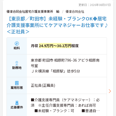
更新日：2026年08月07日
優凜合同会社居宅介護支援事業所 紬
優凜合同会社
【東京都／町田市】未経験・ブランクOK◆居宅
介護支援事業所にてケアマネジャーお仕事です♪
＜正社員＞
月収
24.9万円～30.2万円
程度
給料
東京都 町田市 相原町796-36 アビラ相原南
号室
勤務地
ＪＲ横浜線「相原駅」徒歩5分
正社員(正職員)
雇用形態
■介護支援専門員（ケアマネジャー）：必
須 ※主任介護支援専門員：あれば尚可
応募要件
■未経験・ブランク：可 ■普通自動