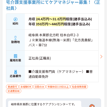
宅介護支援事業所にてケアマネジャー募集！〈正
社員〉
月収
24.4万円～31.0万円
程度(諸手当込み)
給料
年収
350万円～440万円
程度(諸手当込み)
岐阜県 本巣郡北方町 柱本白坪2-3
ＪＲ東海道本線(熱海－米原)「北方真桑駅」
勤務地
バス・車7分
正社員(正職員)
雇用形態
■介護支援専門員（ケアマネジャー） ■普
応募要件
通自動車免許
車通勤可
未経験OK
日勤のみ
年間休日110日以上
社会保険完備
交通費支給
岐阜県本巣郡に位置するケアプランセンターです。