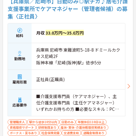
【兵庫県／尼崎市】日勤のみ◎駅チカ♪居宅介護
支援事業所でケアマネジャー（管理者候補）の募
集〈正社員〉
月収
33.0万円～35.0万円
給料
兵庫県 尼崎市 東難波町5-18-8 ドミールカク
タス尼崎2F
勤務地
阪神本線「尼崎(阪神)駅」徒歩5分
正社員(正職員)
雇用形態
■介護支援専門員（ケアマネジャー）、主
任介護支援専門員（主任ケアマネジャー）
応募要件
いずれかお持ちの方 ■必要なスキル：PCス
キル(Excel,Word等)
管理職求人
駅から徒歩10分以内
日勤のみ
年間休日110日以上
資格取得サポート
研修制度あり
産休･育休･介護休暇取得実績あり
ボーナス・賞与あり
社会保険完備
交通費支給
退職金制度あり