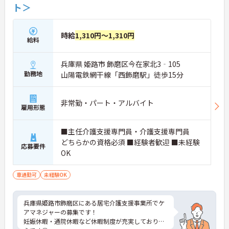
ト＞
時給
1,310円～1,310円
給料
兵庫県 姫路市 飾磨区今在家北3‐105
勤務地
山陽電鉄網干線「西飾磨駅」徒歩15分
非常勤・パート・アルバイト
雇用形態
■主任介護支援専門員・介護支援専門員
どちらかの資格必須 ■経験者歓迎 ■未経験
応募要件
OK
車通勤可
未経験OK
兵庫県姫路市飾磨区にある居宅介護支援事業所でケ
アマネジャーの募集です！
妊娠休暇・通院休暇など休暇制度が充実しており安