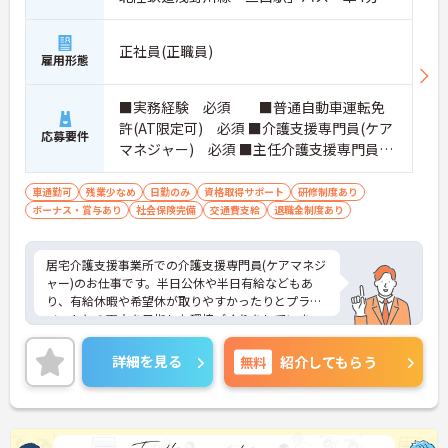
正社員(正職員)
雇用形態
■実務経験 必須 ■普通自動車運転免
許(AT限定可) 必須 ■介護支援専門員(ケア
応募要件
マネジャー) 必須 ■主任介護支援専門員
あれば尚可
車通勤可
残業少なめ
日勤のみ
資格取得サポート
研修制度あり
ボーナス・賞与あり
社会保険完備
交通費支給
退職金制度あり
居宅介護支援事業所での介護支援専門員(ケアマネジ
ャー)のお仕事です。半日公休や半日有給などもあ
り、有給休暇や希望休が取りやすかったりとプライ
ベートとの両立を目指した環境づくりをしていま
す。また、育児・介護支援として正社員の時短勤務
制度などもあるので働きやすい♪時短勤務後も子供
詳細を見る
無料
紹介してもらう
が大きくなったから…とタイミングを見てフルタイ
ムに戻すことも可能ですよ！ご興味のある方には、
面接対策ポイントなどさらに詳細をお話いたします
ので、お気軽にご相談ください。