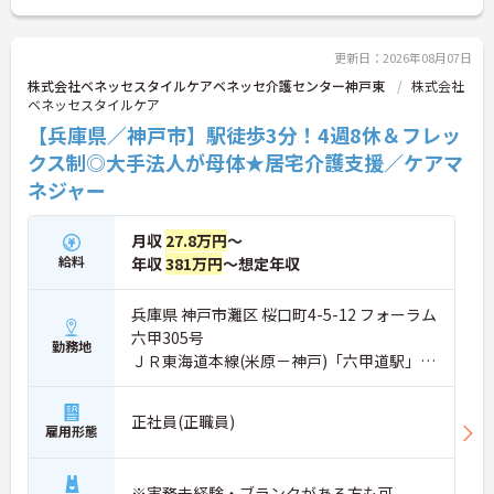
ますので、お気軽にご連絡ください。
更新日：2026年08月07日
株式会社ベネッセスタイルケアベネッセ介護センター神戸東
株式会社
ベネッセスタイルケア
【兵庫県／神戸市】駅徒歩3分！4週8休＆フレッ
クス制◎大手法人が母体★居宅介護支援／ケアマ
ネジャー
月収
27.8万円
～
給料
年収
381万円
～想定年収
兵庫県 神戸市灘区 桜口町4-5-12 フォーラム
六甲305号
勤務地
ＪＲ東海道本線(米原－神戸)「六甲道駅」徒
歩3分
正社員(正職員)
雇用形態
※実務未経験・ブランクがある方も可