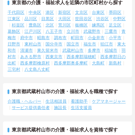
東京都の介護・福祉求人を近隣の市区町村から探す
千代田区
中央区
港区
新宿区
文京区
台東区
墨田区
江東区
品川区
目黒区
大田区
世田谷区
渋谷区
中野区
杉並区
豊島区
北区
荒川区
板橋区
練馬区
足立区
葛飾区
江戸川区
八王子市
立川市
武蔵野市
三鷹市
青
梅市
府中市
昭島市
調布市
町田市
小金井市
小平市
日野市
東村山市
国分寺市
国立市
福生市
狛江市
東大
和市
清瀬市
東久留米市
武蔵村山市
多摩市
稲城市
羽
村市
あきる野市
西東京市
西多摩郡瑞穂町
西多摩郡日の
出町
西多摩郡檜原村
西多摩郡奥多摩町
大島町
新島村
三宅村
八丈島八丈町
東京都武蔵村山市の介護・福祉求人を職種で探す
介護職・ヘルパー
生活相談員
看護助手
ケアマネージャー
サービス提供責任者
施設長
生活支援員
東京都武蔵村山市の介護・福祉求人を資格で探す