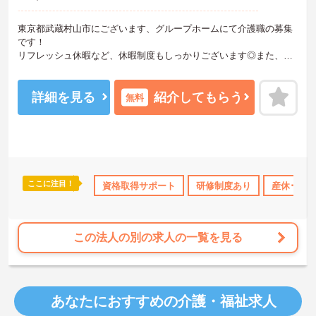
東京都武蔵村山市にございます、グループホームにて介護職の募集
です！
リフレッシュ休暇など、休暇制度もしっかりございます◎また、研
修制度や資格取得支援といったように、その他福利厚生も充実して
います♪
ご興味のある方は、マイナビ介護職までお問い合わせください。
詳細を見る
紹介してもらう
無料
ここに注目！
勤のみ
ブランクOK
資格取得サポート
資格取得サポート
研修制度あり
研修制度あり
産休･育休
産休･
この法人の別の求人の一覧を見る
あなたにおすすめの介護・福祉求人