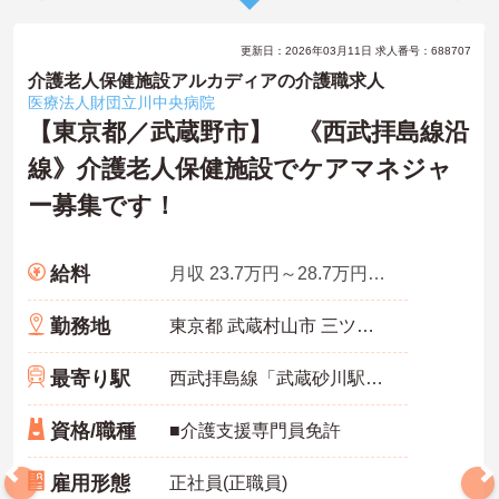
更新日：2026年03月11日 求人番号：688707
介護老人保健施設アルカディアの介護職求人
医療法人財団立川中央病院
【東京都／武蔵野市】 《西武拝島線沿
線》介護老人保健施設でケアマネジャ
ー募集です！
給料
月収 23.7万円～28.7万円程度（諸手当込）
勤務地
東京都 武蔵村山市 三ツ藤1-98-1
最寄り駅
西武拝島線「武蔵砂川駅」バス・車11分
資格/職種
■介護支援専門員免許
雇用形態
正社員(正職員)