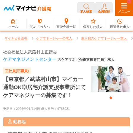
0
1
求人検索
会員登録
メニュー
ホーム
初めての方へ
面談会場一覧
保存した求人
最近見た求人
マイナビ介護職
ケアマネージャーの求人
東京都のケアマネージャー求人
社会福祉法人武蔵村山正徳会
ケアマネジメントセンター
のケアマネ（介護支援専門員）求人
正社員(正職員)
【東京都／武蔵村山市】マイカー
通勤OK◎居宅介護支援事業所にて
ケアマネジャーの募集です！
更新日：2026年04月14日 求人番号：9763921
勤務地