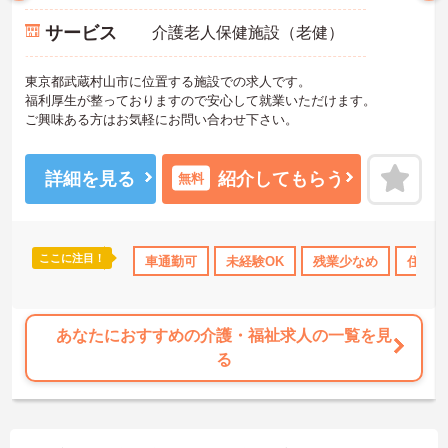
サービス
介護老人保健施設（老健）
東京都武蔵村山市に位置する施設での求人です。
福利厚生が整っておりますので安心して就業いただけます。
ご興味ある方はお気軽にお問い合わせ下さい。
詳細を見る
紹介してもらう
無料
ここに注目！
日勤のみ
高収入
車通勤可
社会保険完備
未経験OK
交通費支給
残業少なめ
退職金制度
住宅手
あなたにおすすめの介護・福祉求人の一覧を見
る