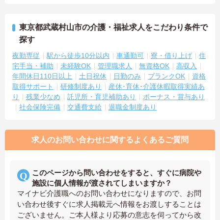
東京都武蔵村山市の介護・福祉求人をこだわり条件で
探す
夜勤専従
駅から徒歩10分以内
車通勤可
寮・借り上げ
住
宅手当・補助
未経験OK
管理職求人
無資格OK
高収入
年間休日110日以上
土日祝休
日勤のみ
ブランクOK
資格
取得サポート
研修制度あり
産休･育休･介護休暇取得実績あ
り
残業少なめ
託児所・育児補助あり
ボーナス・賞与あり
社会保険完備
交通費支給
退職金制度あり
求人のお問い合わせに関するよくあるご質問
このページから問い合わせをすると、すぐに病院や
施設に個人情報が渡されてしまいますか？
マイナビ介護職へのお問い合わせになりますので、お問
い合わせ後すぐに求人掲載元へ情報をお渡しすることは
ございません。ご本人様より応募の意志を伺ってから改