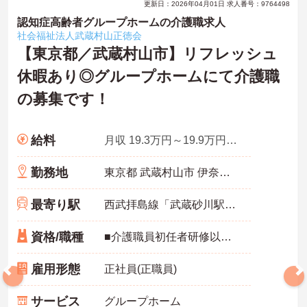
更新日：2026年04月01日 求人番号：9764498
認知症高齢者グループホームの介護職求人
社会福祉法人武蔵村山正徳会
【東京都／武蔵村山市】リフレッシュ
休暇あり◎グループホームにて介護職
の募集です！
給料
月収 19.3万円～19.9万円程度※諸手当込
勤務地
東京都 武蔵村山市 伊奈平4－10－2
最寄り駅
西武拝島線「武蔵砂川駅」バス・車8分
資格/職種
■介護職員初任者研修以上お持ちの方 ■普通自動車免許（AT限定可）
雇用形態
正社員(正職員)
サービス
グループホーム