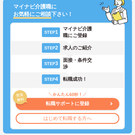
マイナビ介護職に
お気軽にご相談
下さい！
マイナビ介護
1
STEP
職にご登録
2
求人のご紹介
STEP
面接・条件交
3
STEP
渉
4
転職成功！
STEP
転職サポートに登録
はじめて転職する方へ