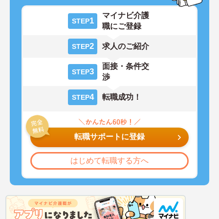
マイナビ介護
1
STEP
職にご登録
2
求人のご紹介
STEP
面接・条件交
3
STEP
渉
4
転職成功！
STEP
転職サポートに登録
はじめて転職する方へ