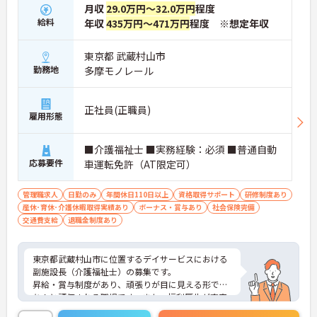
月収
29.0万円～32.0万円
程度
給料
年収
435万円～471万円
程度 ※想定年収
東京都 武蔵村山市
勤務地
多摩モノレール
正社員(正職員)
雇用形態
■介護福祉士 ■実務経験：必須 ■普通自動
応募要件
車運転免許（AT限定可）
管理職求人
日勤のみ
年間休日110日以上
資格取得サポート
研修制度あり
産休･育休･介護休暇取得実績あり
ボーナス・賞与あり
社会保険完備
交通費支給
退職金制度あり
東京都武蔵村山市に位置するデイサービスにおける
副施設長（介護福祉士）の募集です。
昇給・賞与制度があり、頑張りが目に見える形でき
ちんと評価される職場です。また、福利厚生が充実
しています。働きやすい環境が整っており、安心し