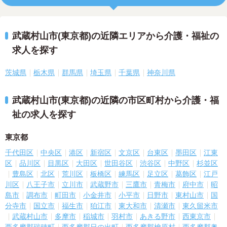
武蔵村山市(東京都)の近隣エリアから介護・福祉の
求人を探す
茨城県
栃木県
群馬県
埼玉県
千葉県
神奈川県
武蔵村山市(東京都)の近隣の市区町村から介護・福
祉の求人を探す
東京都
千代田区
中央区
港区
新宿区
文京区
台東区
墨田区
江東
区
品川区
目黒区
大田区
世田谷区
渋谷区
中野区
杉並区
豊島区
北区
荒川区
板橋区
練馬区
足立区
葛飾区
江戸
川区
八王子市
立川市
武蔵野市
三鷹市
青梅市
府中市
昭
島市
調布市
町田市
小金井市
小平市
日野市
東村山市
国
分寺市
国立市
福生市
狛江市
東大和市
清瀬市
東久留米市
武蔵村山市
多摩市
稲城市
羽村市
あきる野市
西東京市
西多摩郡瑞穂町
西多摩郡日の出町
西多摩郡檜原村
西多摩郡奥