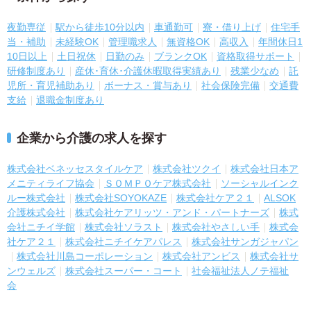
夜勤専従
駅から徒歩10分以内
車通勤可
寮・借り上げ
住宅手
当・補助
未経験OK
管理職求人
無資格OK
高収入
年間休日1
10日以上
土日祝休
日勤のみ
ブランクOK
資格取得サポート
研修制度あり
産休･育休･介護休暇取得実績あり
残業少なめ
託
児所・育児補助あり
ボーナス・賞与あり
社会保険完備
交通費
支給
退職金制度あり
企業から介護の求人を探す
株式会社ベネッセスタイルケア
株式会社ツクイ
株式会社日本ア
メニティライフ協会
ＳＯＭＰＯケア株式会社
ソーシャルインク
ルー株式会社
株式会社SOYOKAZE
株式会社ケア２１
ALSOK
介護株式会社
株式会社ケアリッツ・アンド・パートナーズ
株式
会社ニチイ学館
株式会社ソラスト
株式会社やさしい手
株式会
社ケア２１
株式会社ニチイケアパレス
株式会社サンガジャパン
株式会社川島コーポレーション
株式会社アンビス
株式会社サ
ンウェルズ
株式会社スーパー・コート
社会福祉法人ノテ福祉
会