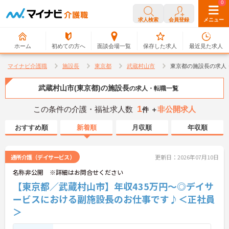
0
0
求人検索
会員登録
メニュー
ホーム
初めての方へ
面談会場一覧
保存した求人
最近見た求人
マイナビ介護職
施設長
東京都
武蔵村山市
東京都の施設長の求人
武蔵村山市(東京都)の施設長
の求人・転職一覧
1
この条件の介護・福祉求人数
非公開求人
件 ＋
おすすめ順
新着順
月収順
年収順
通所介護（デイサービス）
更新日：2026年07月10日
名称非公開 ※詳細はお問合せください
【東京都／武蔵村山市】年収435万円～◎デイサ
ービスにおける副施設長のお仕事です♪＜正社員
＞