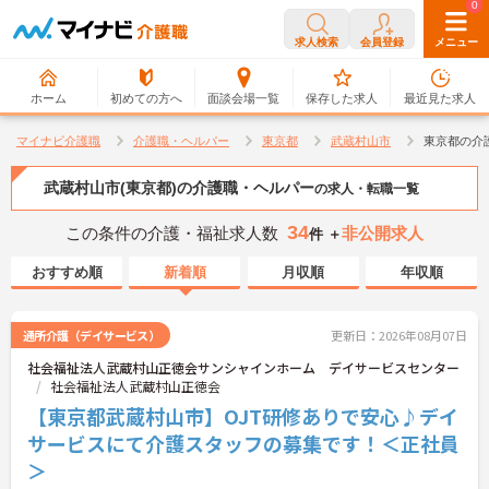
0
0
求人検索
会員登録
メニュー
ホーム
初めての方へ
面談会場一覧
保存した求人
最近見た求人
マイナビ介護職
介護職・ヘルパー
東京都
武蔵村山市
東京都の介
武蔵村山市(東京都)の介護職・ヘルパー
の求人・転職一覧
34
この条件の介護・福祉求人数
非公開求人
件 ＋
おすすめ順
新着順
月収順
年収順
通所介護（デイサービス）
更新日：2026年08月07日
社会福祉法人武蔵村山正徳会サンシャインホーム デイサービスセンター
社会福祉法人武蔵村山正徳会
【東京都武蔵村山市】OJT研修ありで安心♪デイ
サービスにて介護スタッフの募集です！＜正社員
＞