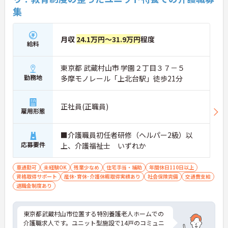
集
月収
24.1万円～31.9万円
程度
給料
東京都 武蔵村山市 学園２丁目３７－５
勤務地
多摩モノレール「上北台駅」徒歩21分
正社員(正職員)
雇用形態
■介護職員初任者研修（ヘルパー2級）以
応募要件
上、介護福祉士 いずれか
車通勤可
未経験OK
残業少なめ
住宅手当・補助
年間休日110日以上
資格取得サポート
産休･育休･介護休暇取得実績あり
社会保険完備
交通費支給
退職金制度あり
東京都武蔵村山市位置する特別養護老人ホームでの
介護職求人です。ユニット型施設で14戸のコミュニ