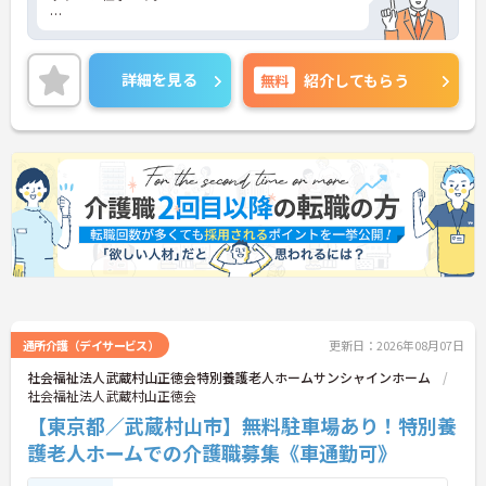
駐車場が完備されていて、マイカー通勤が可能なた
め、通勤に便利です。
詳細を見る
無料
紹介してもらう
ご興味ある方には、面接対策ポイントなど、さらに
詳細をお話しいたしますのでお気軽にご相談くださ
い！
武蔵村山市の地域に根付く特養グループホーム併設
のデイサービス
認知症対応型のデイサービスとなっており、お一人
お一人が充実したお時間を過ごせるよう様々なレク
リエーションのプログラムが組まれております。
通所介護（デイサービス）
更新日：2026年08月07日
社会福祉法人武蔵村山正徳会特別養護老人ホームサンシャインホーム
社会福祉法人武蔵村山正徳会
ベテランの介護士さんが多く在籍しているため2ヶ
【東京都／武蔵村山市】無料駐車場あり！特別養
月のOJTにもしっかり対応しているから安心！
護老人ホームでの介護職募集《車通勤可》
4階の屋上は運動会や外気浴としても活用されてお