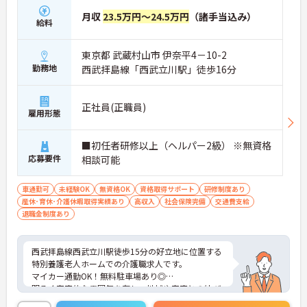
り、広々とした空間で富士山も望めます！
月収
23.5万円～24.5万円
（諸手当込み）
給料
東京都 武蔵村山市 伊奈平4－10-2
勤務地
西武拝島線「西武立川駅」徒歩16分
正社員(正職員)
雇用形態
■初任者研修以上（ヘルパー2級） ※無資格
応募要件
相談可能
車通勤可
未経験OK
無資格OK
資格取得サポート
研修制度あり
産休･育休･介護休暇取得実績あり
高収入
社会保険完備
交通費支給
退職金制度あり
西武拝島線西武立川駅徒歩15分の好立地に位置する
特別養護老人ホームでの介護職求人です。
マイカー通勤OK！無料駐車場あり◎
明るく家庭的な雰囲気を有し、地域や家庭との結び
付きを重視した運営を行っております。