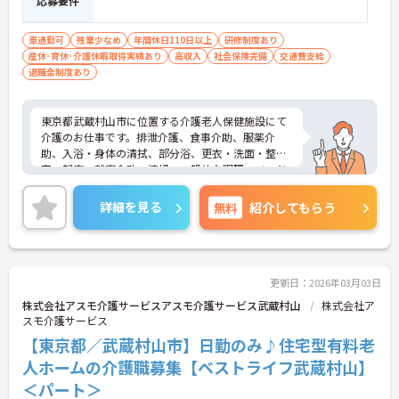
応募要件
車通勤可
残業少なめ
年間休日110日以上
研修制度あり
産休･育休･介護休暇取得実績あり
高収入
社会保険完備
交通費支給
退職金制度あり
東京都武蔵村山市に位置する介護老人保健施設にて
介護のお仕事です。排泄介護、食事介助、服薬介
助、入浴・身体の清拭、部分浴、更衣・洗面・整
容、起床・就寝介助、清掃、一般的な調理、ベッド
メイク、買物、薬の受取りなどを行います。入所定
員は148名で、通所リハビリテーションは40名で
詳細を見る
無料
紹介してもらう
す。残業は少なめで、月に0～5時間程度です。年間
休日は116日で、4週8休制です。福利厚生も充実し
ており、退職金制度や食事支給もあります。興味の
ある方は、ぜひご応募ください。
更新日：2026年03月03日
株式会社アスモ介護サービスアスモ介護サービス武蔵村山
株式会社ア
スモ介護サービス
【東京都／武蔵村山市】日勤のみ♪住宅型有料老
人ホームの介護職募集【ベストライフ武蔵村山】
＜パート＞