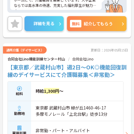
ならでは高水準の待遇、充実した福利厚生が魅力で
す。
ご興味ある方には、面接対策ポイントなど、さらに
詳細をお話しいたしますのでお気軽にご相談くださ
詳細を見る
無料
紹介してもらう
い。
通所介護（デイサービス）
更新日：2026年05月15日
合同会社Lino機能訓練センター村山
合同会社Lino
【東京都／武蔵村山市】週2日～OK◎機能回復訓
練のデイサービスにて介護職募集＜非常勤＞
時給
1,300円
～
給料
東京都 武蔵村山市 緑が丘1460-46-17
勤務地
多摩モノレール「上北台駅」徒歩13分
非常勤・パート・アルバイト
雇用形態