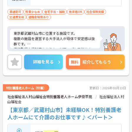
車通勤可
残業少なめ
住宅手当・補助
無資格OK
社会保険完備
交通費支給
退職金制度あり
東京都武蔵村山市に位置する施設です。
複数の施設を運営する大手法人が母体で安定感は抜
群です。
資格取得支援制度もありキャリアップも目指せま
す。
ご興味のある方は是非お気軽にお問い合わせくださ
詳細を見る
無料
紹介してもらう
い。
特別養護老人ホーム（特養）
更新日：2026年03月13日
社会福祉法人村山福祉会特別養護老人ホーム伊奈平苑
社会福祉法人村
山福祉会
【東京都／武蔵村山市】未経験OK！特別養護老
人ホームにて介護のお仕事です♪＜パート＞