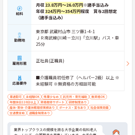
月収
23.8万円～26.0万円
※諸手当込み
年収
324万円～354万円
程度 賞与2回想定
給料
（諸手当込み）
東京都 武蔵村山市 三ツ藤1-4-1
ＪＲ南武線(川崎－立川)「立川駅」バス・車
勤務地
25分
正社員(正職員)
雇用形態
■介護職員初任修了（ヘルパー2級）以上 ※
応募要件
未経験可 ※無資格の方相談可能
車通勤可
未経験OK
残業少なめ
託児所・育児補助
無資格OK
年間休日110日以上
資格取得サポート
研修制度あり
産休･育休･介護休暇取得実績あり
ボーナス・賞与あり
社会保険完備
交通費支給
退職金制度あり
業界トップクラスの規模を誇る大手企業の有料老人
ホームにて、介護職員を募集しています。大手企業