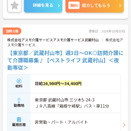
ので、お気軽にお問い合わせください！
詳細を見る
無料
紹介してもらう
訪問介護
更新日：2026年03月03日
株式会社アスモ介護サービスアスモ介護サービス武蔵村山
株式会社ア
スモ介護サービス
【東京都／武蔵村山市】週3日～OK◎訪問介護に
て介護職募集♪【ベストライフ 武蔵村山】＜夜
勤専従＞
日給
26,980円～34,400円
給料
東京都 武蔵村山市 三ツ木5-24-3
勤務地
ＪＲ八高線「箱根ケ崎駅」バス・車11分
非常勤・パート・アルバイト
雇用形態