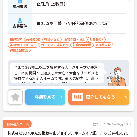
正社員(正職員)
雇用形態
■無資格可能 ※初任者研修あれば尚可
応募要件
車通勤可
未経験OK
残業少なめ
住宅手当・補助
無資格OK
年間休日110日以上
ボーナス・賞与あり
社会保険完備
交通費支給
退職金制度あり
全国で367拠点以上を展開する大手グループが運営
し、医療機関とも連携した安心・安全なサービスを
提供する有料老人ホームです。最大の魅力は、賞与
とは別に施設の業績や個人の評価に応じて支給され
る独自の特別報酬制度です。日々の頑張りやチーム
への貢献が直接収入に反映される非常にやりがいの
詳細を見る
無料
紹介してもらう
ある環境が整っています。また、毎朝の情報共有ミ
ーティングを通じてスタッフ同士の連携が強化され
ており、平均勤続年数7.2年という高い定着率を実現
しています。資格取得支援制度を活用して勤務時間
内に研修を受講できるなど教育体制も充実している
有料老人ホーム
更新日：2026年07月10日
ため、介護職からケアマネジャーや管理職への着実
株式会社SOYOKAZE武蔵村山ジョイフルホームそよ風
株式会社SOYO
なステップアップが期待できます。定年65歳・再雇