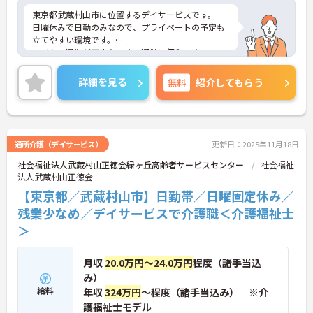
東京都武蔵村山市に位置するデイサービスです。
日曜休みで日勤のみなので、プライベートの予定も
立てやすい環境です。
マイカー通勤が可能なため、通勤に便利です。
ご興味をお持ちの方はお気軽にお問い合わせくださ
い。
詳細を見る
無料
紹介してもらう
通所介護（デイサービス）
更新日：2025年11月18日
社会福祉法人武蔵村山正徳会緑ヶ丘高齢者サービスセンター
社会福祉
法人武蔵村山正徳会
【東京都／武蔵村山市】日勤帯／日曜固定休み／
残業少なめ／デイサービスで介護職＜介護福祉士
＞
月収
20.0万円～24.0万円
程度（諸手当込
み）
給料
年収
324万円
～程度（諸手当込み） ※介
護福祉士モデル