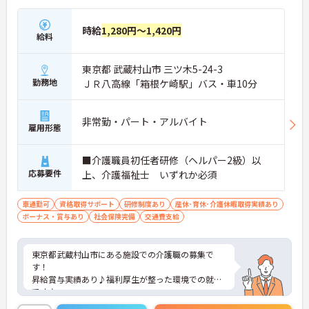
時給
1,280円～1,420円
給料
東京都 武蔵村山市 三ツ木5-24-3
勤務地
ＪＲ八高線「箱根ケ崎駅」バス・車10分
非常勤・パート・アルバイト
雇用形態
■介護職員初任者研修（ヘルパー2級）以
応募要件
上、介護福祉士 いずれか必須
車通勤可
資格取得サポート
研修制度あり
産休･育休･介護休暇取得実績あり
ボーナス・賞与あり
社会保険完備
交通費支給
東京都武蔵村山市にある施設での介護職の募集で
す！
昇給賞与実績あり♪福利厚生が整った環境での就業
です♪
ご興味がある方はご面接のポイントをお伝えします