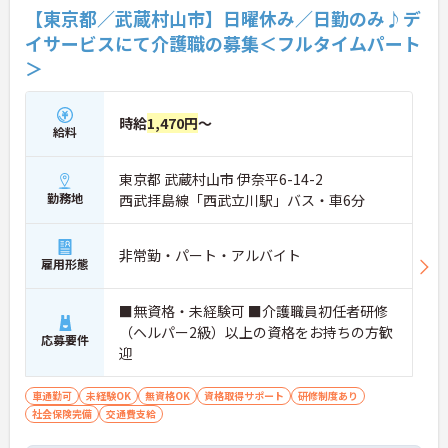
【東京都／武蔵村山市】日曜休み／日勤のみ♪デ
イサービスにて介護職の募集＜フルタイムパート
＞
時給
1,470円
～
給料
東京都 武蔵村山市 伊奈平6-14-2
勤務地
西武拝島線「西武立川駅」バス・車6分
非常勤・パート・アルバイト
雇用形態
■無資格・未経験可 ■介護職員初任者研修
（ヘルパー2級）以上の資格をお持ちの方歓
応募要件
迎
車通勤可
未経験OK
無資格OK
資格取得サポート
研修制度あり
社会保険完備
交通費支給