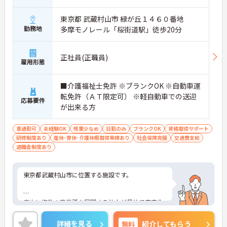
東京都 武蔵村山市 緑が丘１４６０番地
勤務地
多摩モノレール「桜街道駅」徒歩20分
正社員(正職員)
雇用形態
■介護福祉士免許 ※ブランクOK ※自動車運
転免許（ＡＴ限定可） ※軽自動車での送迎
応募要件
が出来る方
車通勤可
未経験OK
残業少なめ
日勤のみ
ブランクOK
資格取得サポート
研修制度あり
産休･育休･介護休暇取得実績あり
社会保険完備
交通費支給
退職金制度あり
東京都武蔵村山市に位置する施設です。
市内に複数の事業所を展開する法人が母体で安定化
は抜群です。明るく家庭的な雰囲気を有し、地域や
家庭との結び付きを重視した運営を行っておりま
詳細を見る
無料
紹介してもらう