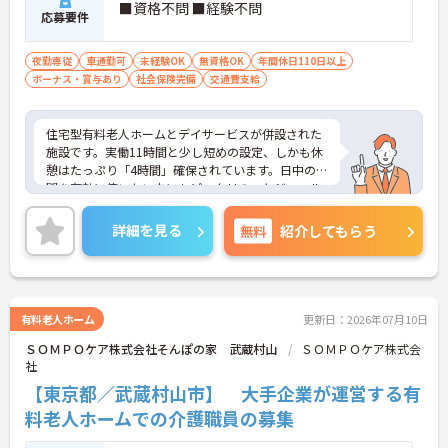
■資格不問 ■経験不問
応募要件
夜勤専従
車通勤可
未経験OK
無資格OK
年間休日110日以上
ボーナス・賞与あり
社会保険完備
交通費支給
住宅型有料老人ホームとデイサービスが併設された
施設です。実働11時間と少し短めの設定、しかも休
憩はたっぷり「4時間」確保されています。日中の時
間を有効に使いたい方にもピッタリのスケジュール
です。
◆「学びたい」という意欲を全力で応援する職場で
詳細を見る
無料
紹介してもらう
す。資格取得支援制度を利用すれば、介護職員初任
者研修や実務者研修などの費用を会社負担で取得可
能です。資格を取得するごとにしっかりと給与に反
映（昇給）されるのも魅力です。
◆施設ごとの課題を話し合う「スタッフミーティン
有料老人ホーム
更新日：2026年07月10日
グ」や、利用者様へのケアを考える「ケースカンフ
ＳＯＭＰＯケア株式会社そんぽの家 武蔵村山
ＳＯＭＰＯケア株式会
ァレンス」を実施しています。新人・ベテランに関
社
係なく意見交換を行い、みんなで解決策を考えるフ
ラットな関係性です。また、虐待防止研修などを通
【東京都／武蔵村山市】 大手企業が運営する有
じて「良いケア・悪いケア」の線引きを明確にし、
料老人ホームでの介護職員の募集
職員全員が安心して働ける、誇りを持てる職場環境
づくりに取り組んでいます。