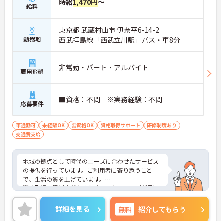
時給
1,470円
～
給料
東京都 武蔵村山市 伊奈平6-14-2
勤務地
西武拝島線「西武立川駅」バス・車8分
非常勤・パート・アルバイト
雇用形態
■資格：不問 ※実務経験：不問
応募要件
車通勤可
未経験OK
無資格OK
資格取得サポート
研修制度あり
交通費支給
地域の拠点として時代のニーズに合わせたサービス
の提供を行っています。ご利用者に寄り添うこと
で、生活の質を上げています。
資格取得支援制度があるため、スキルアップが見込
めます。また、マイカー通勤ができるため、通勤が
苦になりません。
詳細を見る
無料
紹介してもらう
ご興味のある方には、面接対策ポイントなど、さら