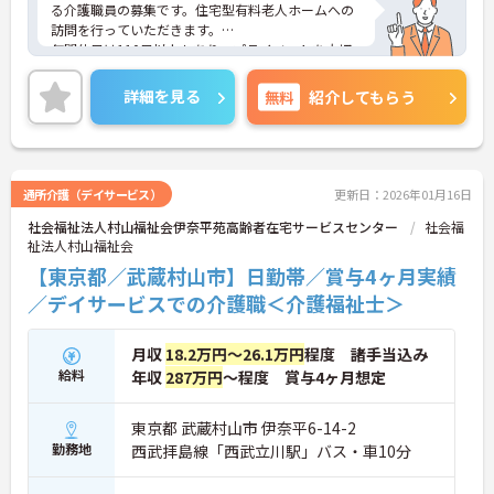
る介護職員の募集です。住宅型有料老人ホームへの
訪問を行っていただきます。
年間休日は110日以上もあり、プライベートを大切
にしながらご勤務いただけます。また、研修制度や
資格取得支援制度があり、働きながらスキルアップ
詳細を見る
無料
紹介してもらう
が目指せる環境です。
ご興味のある方には、面接対策ポイントなど、さら
に詳細をご案内しますのでお気軽にご相談くださ
い！
通所介護（デイサービス）
更新日：2026年01月16日
社会福祉法人村山福祉会伊奈平苑高齢者在宅サービスセンター
社会福
祉法人村山福祉会
【東京都／武蔵村山市】日勤帯／賞与4ヶ月実績
／デイサービスでの介護職＜介護福祉士＞
月収
18.2万円～26.1万円
程度 諸手当込み
給料
年収
287万円
～程度 賞与4ヶ月想定
東京都 武蔵村山市 伊奈平6-14-2
勤務地
西武拝島線「西武立川駅」バス・車10分