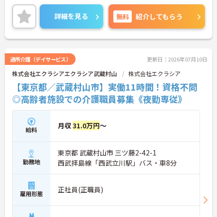
キルアップできる土壌があります。
◆「学びたい」という意欲を全力で応援する職場で
詳細を見る
無料
紹介してもらう
す。資格取得支援制度を利用すれば、介護職員初任
者研修や実務者研修などの費用を会社負担で取得可
能です。資格を取得するごとにしっかりと給与に反
映（昇給）されるのも魅力です。
◆施設ごとの課題を話し合う「スタッフミーティン
通所介護（デイサービス）
更新日：2026年07月10日
グ」や、利用者様へのケアを考える「ケースカンフ
株式会社エクラシアエクラシア武蔵村山
株式会社エクラシア
ァレンス」を実施しています。新人・ベテランに関
係なく意見交換を行い、みんなで解決策を考えるフ
【東京都／武蔵村山市】実働11時間！資格不問
ラットな関係性です。また、虐待防止研修などを通
◎高齢者施設での介護職員募集《夜勤専従》
じて「良いケア・悪いケア」の線引きを明確にし、
職員全員が安心して働ける、誇りを持てる職場環境
づくりに取り組んでいます。
月収
31.0万円
～
給料
東京都 武蔵村山市 三ツ藤2-42-1
勤務地
西武拝島線「西武立川駅」バス・車8分
正社員(正職員)
雇用形態