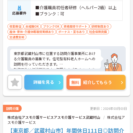
■介護職員初任者研修（ヘルパー2級）以上
応募要件
■ブランク：可
夜勤専従
未経験OK
ブランクOK
資格取得サポート
研修制度あり
産休･育休･介護休暇取得実績あり
ボーナス・賞与あり
社会保険完備
交通費支給
東京都武蔵村山市に位置する訪問介護事業所におけ
る介護職員の募集です。住宅型有料老人ホームへの
訪問を行っていただきます。
勤務日数は相談可能です。無理なくプライベートを
大切にしながらご勤務いただけます。また、研修制
度があり、働きながらスキルアップが目指せる環境
詳細を見る
無料
紹介してもらう
です。
ご興味のある方には、面接対策ポイントなど、さら
に詳細をご案内しますのでお気軽にご相談くださ
い！
訪問介護
更新日：2026年03月03日
株式会社アスモ介護サービスアスモ介護サービス武蔵村山
株式会社ア
スモ介護サービス
【東京都／武蔵村山市】年間休日111日◎訪問介