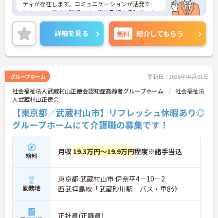
ティが存在します。コミュニケーションが活発で和
気あいあい働ける職場です。資格取得支援制度もあ
り働きながらスキルアップも目指せます。ご興味あ
る方には、面接対策ポイントなど、さらに詳細をお
詳細を見る
無料
紹介してもらう
話しいたしますのでお気軽にご相談ください！
グループホーム
更新日：2026年04月01日
社会福祉法人武蔵村山正徳会認知症高齢者グループホーム
社会福祉法
人武蔵村山正徳会
【東京都／武蔵村山市】リフレッシュ休暇あり◎
グループホームにて介護職の募集です！
月収
19.3万円～19.9万円
程度※諸手当込
給料
東京都 武蔵村山市 伊奈平4－10－2
勤務地
西武拝島線「武蔵砂川駅」バス・車8分
正社員(正職員)