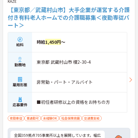
KAZE
用70歳までの継続雇用制度も完備されており、髪色
やネイルが原則自由といったご自身らしさを大切に
【東京都／武蔵村山市】大手企業が運営する介護
できる環境のもとで末永くご活躍いただけます。
付き有料老人ホームでの介護職募集＜夜勤専従パ
ート＞
★おすすめPOINT★
【特別報酬制度で、収入アップが期待できます】
・施設の業績や個人の評価に応じて賞与とは別に支
給される特別報酬制度があり、日々の頑張りが直接
時給
1,450円
～
給料
収入として還元されます。
・業務への取り組みやチームへの貢献度が公正に評
価される仕組みにより、高いモチベーションを維持
東京都 武蔵村山市 榎2-30-4
して働ける環境です。
勤務地
【毎朝のミーティングで情報共有を徹底し、職種の
垣根を超えて協力し合える体制です 】
非常勤・パート・アルバイト
雇用形態
・スタッフ全員で毎朝お客様の体調や業務連絡を丁
寧に共有することで、チーム全体でスムーズに連携
できる仕組みが構築されています。
・困った時もすぐに相談してフォローし合える風通
■初任者研修以上の資格をお持ちの方
応募要件
しの良い職場となっており、平均勤続年数7.2年とい
う高い定着率につながっています。
夜勤専従
車通勤可
未経験OK
社会保険完備
交通費支給
【医療機関と連携した安心の体制のもと、専門的な
ケアスキルを磨ける環境です】
・24時間体制で介護スタッフが常駐し、医療機関と
全国359拠点705事業所以上を展開しています。幅広