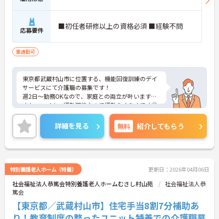
■初任者研修以上の資格必須 ■経験不問
応募要件
車通勤可
東京都武蔵村山市に位置する、機能回復訓練のデイ
サービスにて介護職の募集です！
週2日～勤務OKなので、家庭との両立が叶います☆
また、マイカー通勤可能なので通勤らくらくです◎
ご興味のある方には、面接対策ポイントなど、さら
に詳細をお話しいたしますのでお気軽にご相談くだ
詳細を見る
無料
紹介してもらう
さい！
特別養護老人ホーム（特養）
更新日：2026年04月06日
社会福祉法人恭篤会特別養護老人ホームむさし村山苑
社会福祉法人恭
篤会
【東京都／武蔵村山市】住宅手当8割7分補助あ
り！教育制度の整ったユニット特養での介護職募