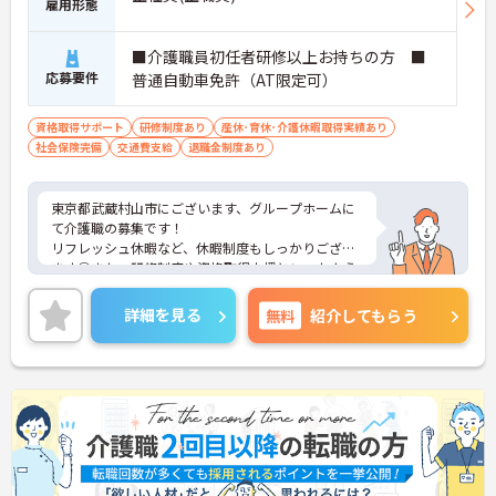
雇用形態
■介護職員初任者研修以上お持ちの方 ■
応募要件
普通自動車免許（AT限定可）
資格取得サポート
研修制度あり
産休･育休･介護休暇取得実績あり
社会保険完備
交通費支給
退職金制度あり
東京都武蔵村山市にございます、グループホームに
て介護職の募集です！
リフレッシュ休暇など、休暇制度もしっかりござい
ます◎また、研修制度や資格取得支援といったよう
に、その他福利厚生も充実しています♪
ご興味のある方は、マイナビ介護職までお問い合わ
詳細を見る
無料
紹介してもらう
せください。