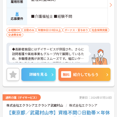
雇用形態
■介護福祉士 ■経験不問
応募要件
未経験OK
日勤のみ
年間休日110日以上
ボーナス・賞与あり
社会保険完備
交通費支給
◆高齢者施設にはデイサービスが併設され、さらに
訪問看護や薬局事業もグループ内で展開しているた
め、多職種連携が非常にスムーズです。幅広いケア
の視点に触れることができ、専門性を高めながらス
キルアップできる土壌があります。
◆半年に1回の人事評価・面談で昇給や昇進のチャ
詳細を見る
無料
紹介してもらう
ンスがしっかり用意されています。また、マネジメ
ント職への挑戦も歓迎♪入社後に経験を積みなが
ら、施設長、ブロック長、本部職員など、自分の適
性や目標に合わせてステップアップできます。女性
管理職比率も30％を目指して推進中◎男女ともに長
通所介護（デイサービス）
更新日：2026年07月10日
く活躍できる環境です。
株式会社エクラシアエクラシア武蔵村山
株式会社エクラシア
◆施設ごとの課題を話し合う「スタッフミーティン
グ」や、利用者様へのケアを考える「ケースカンフ
【東京都／武蔵村山市】資格不問◎日勤帯×年休
ァレンス」を実施しています。新人・ベテランに関