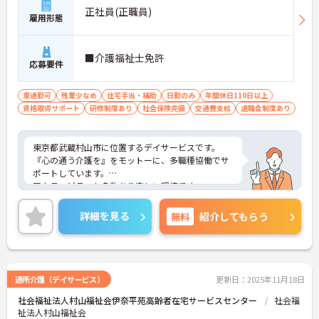
正社員(正職員)
雇用形態
■介護福祉士免許
応募要件
車通勤可
残業少なめ
住宅手当・補助
日勤のみ
年間休日110日以上
資格取得サポート
研修制度あり
社会保険完備
交通費支給
退職金制度あり
東京都武蔵村山市に位置するデイサービスです。
『心の通う介護を』をモットーに、多職種協働でサ
ポートしています。
アクティビティも多数あり楽しい環境です。
ご興味ある方には、面接対策ポイントなど、さらに
詳細をお話しいたしますのでお気軽にご相談くださ
詳細を見る
無料
紹介してもらう
い！
通所介護（デイサービス）
更新日：2025年11月18日
社会福祉法人村山福祉会伊奈平苑高齢者在宅サービスセンター
社会福
祉法人村山福祉会