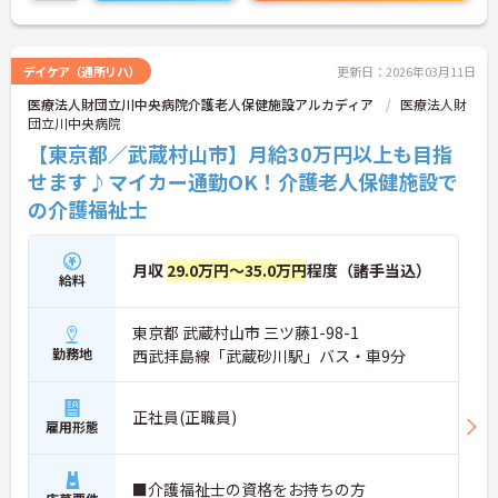
に詳細をお話しいたしますのでお気軽にご相談くだ
さい！
デイケア（通所リハ）
更新日：2026年03月11日
医療法人財団立川中央病院介護老人保健施設アルカディア
医療法人財
団立川中央病院
【東京都／武蔵村山市】月給30万円以上も目指
せます♪マイカー通勤OK！介護老人保健施設で
の介護福祉士
月収
29.0万円～35.0万円
程度（諸手当込）
給料
東京都 武蔵村山市 三ツ藤1-98-1
勤務地
西武拝島線「武蔵砂川駅」バス・車9分
正社員(正職員)
雇用形態
■介護福祉士の資格をお持ちの方