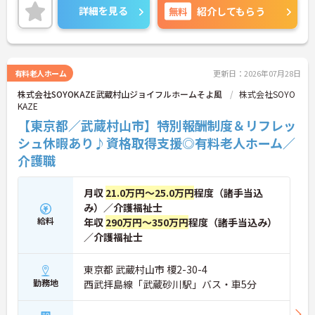
無資格の方もチャレンジでき、研修制度も充実して
詳細を見る
無料
紹介してもらう
おりますのでスキルアップを望める環境です。興味
のある方は是非お気軽にお問い合わせください。
有料老人ホーム
更新日：2026年07月28日
株式会社SOYOKAZE武蔵村山ジョイフルホームそよ風
株式会社SOYO
KAZE
【東京都／武蔵村山市】特別報酬制度＆リフレッ
シュ休暇あり♪資格取得支援◎有料老人ホーム／
介護職
月収
21.0万円～25.0万円
程度（諸手当込
み）／介護福祉士
給料
年収
290万円～350万円
程度（諸手当込み）
／介護福祉士
東京都 武蔵村山市 榎2-30-4
勤務地
西武拝島線「武蔵砂川駅」バス・車5分