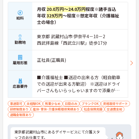
月収
20.0万円～24.0万円
程度※諸手当込
年収
329万円
～程度※想定年収（介護福祉
給料
士の場合）
東京都 武蔵村山市 伊奈平4－10－2
勤務地
西武拝島線「西武立川駅」徒歩17分
正社員(正職員)
雇用形態
■介護福祉士 ■送迎の出来る方（軽自動車
での送迎が出来る方歓迎） ※送迎はドライ
応募要件
バーさんもいらっしゃいますので添乗がで
きれば◯！ ■ブランク可
車通勤可
未経験OK
残業少なめ
日勤のみ
ブランクOK
資格取得サポート
研修制度あり
産休･育休･介護休暇取得実績あり
社会保険完備
交通費支給
退職金制度あり
東京都武蔵村山市にあるデイサービスにて介護スタ
ッフのお仕事です。