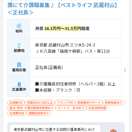
護にて介護職募集♪【ベストライフ 武蔵村山】
＜正社員＞
月収
26.3万円～31.5万円
程度
給料
東京都 武蔵村山市 三ツ木5-24-3
勤務地
ＪＲ八高線「箱根ケ崎駅」バス・車11分
正社員(正職員)
雇用形態
■介護職員初任者研修（ヘルパー2級）以上
応募要件
■未経験・ブランク：可
未経験OK
年間休日110日以上
ブランクOK
資格取得サポート
研修制度あり
産休･育休･介護休暇取得実績あり
ボーナス・賞与あり
社会保険完備
交通費支給
退職金制度あり
東京都武蔵村山市に位置する訪問介護事業所におけ