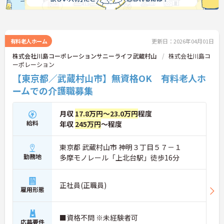
有料老人ホーム
更新日：2026年04月01日
株式会社川島コーポレーションサニーライフ武蔵村山
株式会社川島コ
ーポレーション
【東京都／武蔵村山市】無資格OK 有料老人ホ
ームでの介護職募集
月収
17.8万円～23.0万円
程度
給料
年収
245万円
～程度
東京都 武蔵村山市 神明３丁目５７－１
勤務地
多摩モノレール「上北台駅」徒歩16分
正社員(正職員)
雇用形態
■資格不問 ※未経験者可
応募要件