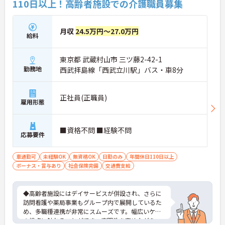
110日以上！高齢者施設での介護職員募集
係なく意見交換を行い、みんなで解決策を考えるフ
ラットな関係性です。また、虐待防止研修などを通
じて「良いケア・悪いケア」の線引きを明確にし、
月収
24.5万円～27.0万円
職員全員が安心して働ける、誇りを持てる職場環境
給料
づくりに取り組んでいます。
東京都 武蔵村山市 三ツ藤2-42-1
勤務地
西武拝島線「西武立川駅」バス・車8分
正社員(正職員)
雇用形態
■資格不問 ■経験不問
応募要件
車通勤可
未経験OK
無資格OK
日勤のみ
年間休日110日以上
ボーナス・賞与あり
社会保険完備
交通費支給
◆高齢者施設にはデイサービスが併設され、さらに
訪問看護や薬局事業もグループ内で展開しているた
め、多職種連携が非常にスムーズです。幅広いケア
の視点に触れることができ、専門性を高めながらス