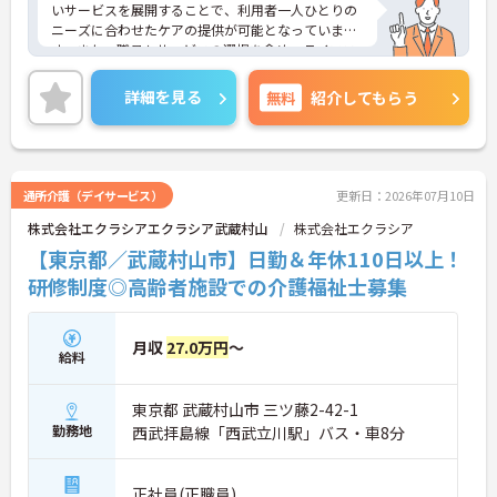
も連携しているため、緊急時にも落ち着いて対応で
いサービスを展開することで、利用者一人ひとりの
きる安心・安全なサービス提供を学べます。
ニーズに合わせたケアの提供が可能となっていま
・資格取得に向けた研修や講習は勤務時間内で受講
す。また、職員もサービスの選択を含め、ライフス
できる場合が多く、プライベートの負担を抑えなが
タイルに合わせた働き方の選択肢が多くあります。
ら着実に専門性を高められます。
入社時研修はもちろん、サービス・職種ごとに研修
詳細を見る
無料
紹介してもらう
カリキュラムが整っており学び成長できる環境で
【リフレッシュ休暇17日や自由な身だしなみ規定
す。
で、自分らしく無理なく続けられます】
ご興味のある方は面接対策ポイントなどお話致しま
・年間107日の休日に加えて年間17日のリフレッシ
すのでお気軽にお問い合わせください。
ュ休暇が支給されるため、しっかりと休息を取りな
通所介護（デイサービス）
更新日：2026年07月10日
がらオンオフのメリハリをつけて働けます。
株式会社エクラシアエクラシア武蔵村山
・髪色やネイルなどが原則自由となっており、定年
株式会社エクラシア
65歳・再雇用70歳までの継続雇用制度のもとで、ご
【東京都／武蔵村山市】日勤＆年休110日以上！
自身のスタイルを保ちながら末永く活躍できます。
研修制度◎高齢者施設での介護福祉士募集
月収
27.0万円
～
給料
東京都 武蔵村山市 三ツ藤2-42-1
勤務地
西武拝島線「西武立川駅」バス・車8分
正社員(正職員)