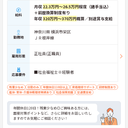
月収
22.3万円～26.5万円
程度（諸手当込）
＋前歴換算制度有り
給料
年収
320万円～370万円
概算／別途賞与支給
神奈川県 横浜市栄区
勤務地
ＪＲ根岸線
正社員(正職員)
雇用形態
■社会福祉士※経験者
応募要件
残業少なめ
日勤のみ
年間休日110日以上
資格取得サポート
研修制度あり
産休･育休･介護休暇取得実績あり
社会保険完備
交通費支給
年間休日120日！残業少なめ◎ご興味ある方には、
面接対策ポイントなど、さらに詳細をお話しいたし
ますのでお気軽にご相談ください！