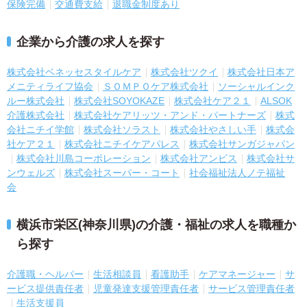
保険完備
交通費支給
退職金制度あり
企業から介護の求人を探す
株式会社ベネッセスタイルケア
株式会社ツクイ
株式会社日本ア
メニティライフ協会
ＳＯＭＰＯケア株式会社
ソーシャルインク
ルー株式会社
株式会社SOYOKAZE
株式会社ケア２１
ALSOK
介護株式会社
株式会社ケアリッツ・アンド・パートナーズ
株式
会社ニチイ学館
株式会社ソラスト
株式会社やさしい手
株式会
社ケア２１
株式会社ニチイケアパレス
株式会社サンガジャパン
株式会社川島コーポレーション
株式会社アンビス
株式会社サ
ンウェルズ
株式会社スーパー・コート
社会福祉法人ノテ福祉
会
横浜市栄区(神奈川県)の介護・福祉の求人を職種か
ら探す
介護職・ヘルパー
生活相談員
看護助手
ケアマネージャー
サ
ービス提供責任者
児童発達支援管理責任者
サービス管理責任者
生活支援員