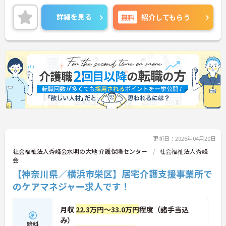
ています。リフレッシュ休暇や1時間単位の有給も職
員がお互いに協力しあってこの制度を活用していま
詳細を見る
無料
紹介してもらう
す。働きやすい環境を皆で作ろうという文化がござ
います。年間休日120日ございまして、お休み多め
なので、プライベートの時間もしっかり確保できま
す！
ご興味のある方は、マイナビ介護職までお問い合わ
せください。
更新日：2026年04月20日
社会福祉法人秀峰会水明の大地 介護保険センター
社会福祉法人秀峰
会
【神奈川県／横浜市栄区】居宅介護支援事業所で
のケアマネジャー求人です！
月収
22.3万円～33.0万円
程度（諸手当込
み）
給料