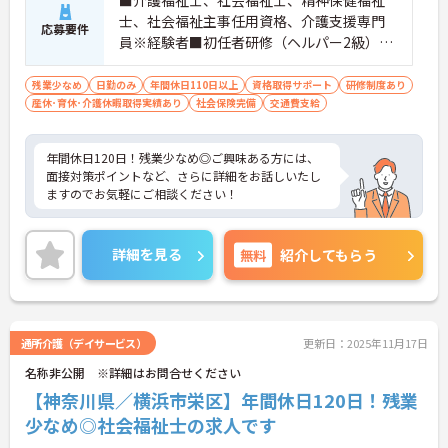
■介護福祉士、社会福祉士、精神保健福祉
士、社会福祉主事任用資格、介護支援専門
応募要件
員※経験者■初任者研修（ヘルパー2級）お
よび実務者研修（ヘルパー1級）※介護保険
施設または通所系サービス事業所において
残業少なめ
日勤のみ
年間休日110日以上
資格取得サポート
研修制度あり
産休･育休･介護休暇取得実績あり
常勤で2年以上（勤務日数360日以上）
社会保険完備
交通費支給
年間休日120日！残業少なめ◎ご興味ある方には、
面接対策ポイントなど、さらに詳細をお話しいたし
ますのでお気軽にご相談ください！
詳細を見る
無料
紹介してもらう
通所介護（デイサービス）
更新日：2025年11月17日
名称非公開 ※詳細はお問合せください
【神奈川県／横浜市栄区】年間休日120日！残業
少なめ◎社会福祉士の求人です