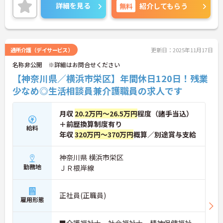
い！
詳細を見る
無料
紹介してもらう
通所介護（デイサービス）
更新日：2025年11月17日
名称非公開 ※詳細はお問合せください
【神奈川県／横浜市栄区】年間休日120日！残業
少なめ◎生活相談員兼介護職員の求人です
月収
20.2万円～26.5万円
程度（諸手当込）
＋前歴換算制度有り
給料
年収
320万円～370万円
概算／別途賞与支給
神奈川県 横浜市栄区
勤務地
ＪＲ根岸線
正社員(正職員)
雇用形態