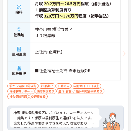
月収
20.2万円～26.5万円
程度（諸手当込）
＋前歴換算制度有り
給料
年収
320万円～370万円
程度（諸手当込）
神奈川県 横浜市栄区
勤務地
ＪＲ根岸線
正社員(正職員)
雇用形態
■社会福祉士免許 ※未経験OK
応募要件
駅から徒歩10分以内
未経験OK
日勤のみ
年間休日110日以上
資格取得サポート
研修制度あり
産休･育休･介護休暇取得実績あり
社会保険完備
交通費支給
神奈川県横浜市栄区にございます、コーディネータ
ー募集です！手厚い福利厚生で選ばれる法人です。
充実した待遇や働きやすさを考えた環境があり、定
着率も高く、勤続年数10年以上の社員が多数活躍し