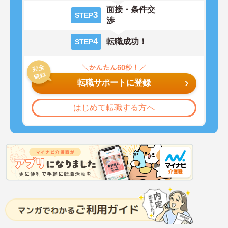
面接・条件交
3
STEP
渉
4
転職成功！
STEP
転職サポートに登録
はじめて転職する方へ