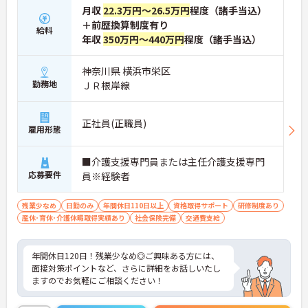
月収
22.3万円～26.5万円
程度（諸手当込）
＋前歴換算制度有り
給料
年収
350万円～440万円
程度（諸手当込）
神奈川県 横浜市栄区
勤務地
ＪＲ根岸線
正社員(正職員)
雇用形態
■介護支援専門員または主任介護支援専門
応募要件
員※経験者
残業少なめ
日勤のみ
年間休日110日以上
資格取得サポート
研修制度あり
産休･育休･介護休暇取得実績あり
社会保険完備
交通費支給
年間休日120日！残業少なめ◎ご興味ある方には、
面接対策ポイントなど、さらに詳細をお話しいたし
ますのでお気軽にご相談ください！