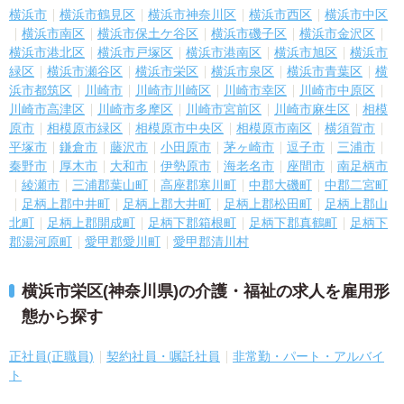
横浜市
横浜市鶴見区
横浜市神奈川区
横浜市西区
横浜市中区
横浜市南区
横浜市保土ケ谷区
横浜市磯子区
横浜市金沢区
横浜市港北区
横浜市戸塚区
横浜市港南区
横浜市旭区
横浜市
緑区
横浜市瀬谷区
横浜市栄区
横浜市泉区
横浜市青葉区
横
浜市都筑区
川崎市
川崎市川崎区
川崎市幸区
川崎市中原区
川崎市高津区
川崎市多摩区
川崎市宮前区
川崎市麻生区
相模
原市
相模原市緑区
相模原市中央区
相模原市南区
横須賀市
平塚市
鎌倉市
藤沢市
小田原市
茅ヶ崎市
逗子市
三浦市
秦野市
厚木市
大和市
伊勢原市
海老名市
座間市
南足柄市
綾瀬市
三浦郡葉山町
高座郡寒川町
中郡大磯町
中郡二宮町
足柄上郡中井町
足柄上郡大井町
足柄上郡松田町
足柄上郡山
北町
足柄上郡開成町
足柄下郡箱根町
足柄下郡真鶴町
足柄下
郡湯河原町
愛甲郡愛川町
愛甲郡清川村
横浜市栄区(神奈川県)の介護・福祉の求人を雇用形
態から探す
正社員(正職員)
契約社員・嘱託社員
非常勤・パート・アルバイ
ト