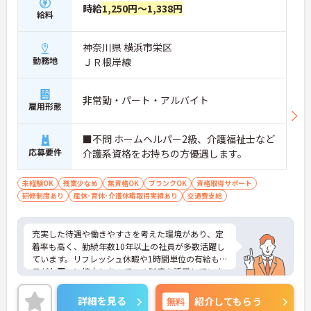
時給
1,250円～1,338円
給料
神奈川県 横浜市栄区
勤務地
ＪＲ根岸線
非常勤・パート・アルバイト
雇用形態
■不問 ホームヘルパー2級、介護福祉士など
応募要件
介護系資格をお持ちの方優遇します。
未経験OK
残業少なめ
無資格OK
ブランクOK
資格取得サポート
研修制度あり
産休･育休･介護休暇取得実績あり
交通費支給
充実した待遇や働きやすさを考えた環境があり、定
着率も高く、勤続年数10年以上の社員が多数活躍し
ています。リフレッシュ休暇や1時間単位の有給も職
員がお互いに協力しあってこの制度を活用していま
す。働きやすい環境を皆で作ろうという文化がここ
にはあります。
詳細を見る
無料
紹介してもらう