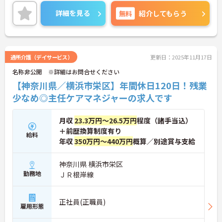
詳細を見る
無料
紹介してもらう
通所介護（デイサービス）
更新日：2025年11月17日
名称非公開 ※詳細はお問合せください
【神奈川県／横浜市栄区】年間休日120日！残業
少なめ◎主任ケアマネジャーの求人です
月収
23.3万円～26.5万円
程度（諸手当込）
＋前歴換算制度有り
給料
年収
350万円～440万円
概算／別途賞与支給
神奈川県 横浜市栄区
勤務地
ＪＲ根岸線
正社員(正職員)
雇用形態