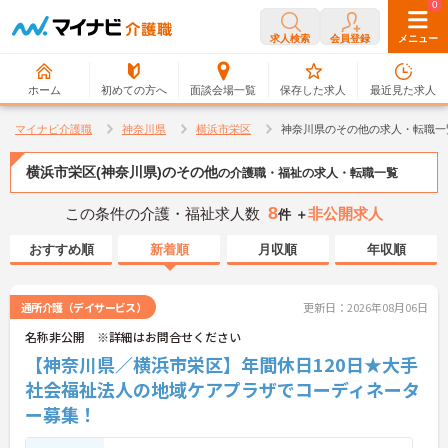
0
0
求人検索
会員登録
メニュー
ホーム
初めての方へ
面談会場一覧
保存した求人
最近見た求人
マイナビ介護職
神奈川県
横浜市栄区
神奈川県のその他の求人・転職一
横浜市栄区(神奈川県)のその他
の介護職・福祉の求人・転職一覧
8
この条件の介護・福祉求人数
非公開求人
件 ＋
おすすめ順
新着順
月収順
年収順
通所介護（デイサービス）
更新日：2026年08月06日
名称非公開 ※詳細はお問合せください
【神奈川県／横浜市栄区】年間休日120日★大手
社会福祉法人の地域ケアプラザでコーディネータ
ー募集！