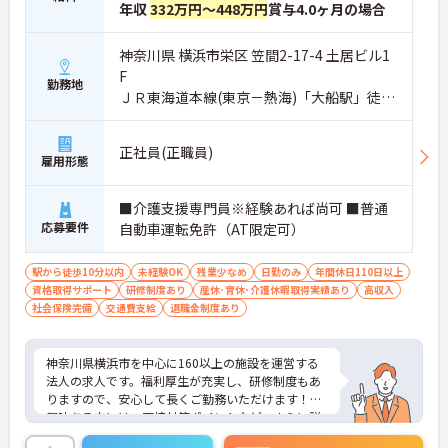
年収
332万円～448万円
賞与4.0ヶ月の場合
神奈川県 横浜市栄区 笠間2-17-4 土居ビル1
F
勤務地
ＪＲ東海道本線(東京－熱海)「大船駅」徒歩
10分
正社員(正職員)
雇用形態
■介護支援専門員※経験あれば尚可 ■普通
応募要件
自動車運転免許（AT限定可）
駅から徒歩10分以内
未経験OK
残業少なめ
日勤のみ
年間休日110日以上
資格取得サポート
研修制度あり
産休･育休･介護休暇取得実績あり
高収入
社会保険完備
交通費支給
退職金制度あり
神奈川県横浜市を中心に160以上の施設を運営する
法人の求人です。福利厚生が充実し、研修制度もあ
りますので、安心して長くご勤務いただけます！ご
興味ある方には、面接対策ポイントなど、さらに詳
細をお話しいたしますのでお気軽にご相談くださ