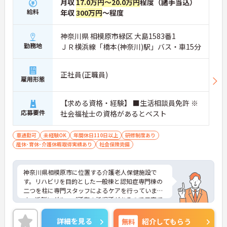
月収
17.0万円～20.0万円
程度（諸手当込）
給料
年収
300万円
～程度
神奈川県 相模原市緑区 大島1583番1
勤務地
ＪＲ横浜線「橋本(神奈川)駅」バス・車15分
正社員(正職員)
雇用形態
【求める資格・経験】 ■生活相談員免許 ※
応募要件
社会福祉士の資格があるとベスト
車通勤可
未経験OK
年間休日110日以上
研修制度あり
産休･育休･介護休暇取得実績あり
社会保険完備
神奈川県相模原市に位置する介護老人保健施設で
す。リハビリを目的とした一般棟と認知症専門棟の
二つを柱に専門スタッフによるケアを行っていま
す。近隣にグループ所有の託児所があるので子育て
中の方も安心して働けます。無料駐車場があるので
マイカー通勤可、また各線「橋本駅」より職員用の
詳細を見る
無料
紹介してもらう
送迎バスも出ているので通勤に便利です。