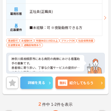
正社員(正職員)
雇用形態
■未経験：可 ※夜勤勤務できる方
応募要件
車通勤可
未経験OK
年間休日110日以上
ブランクOK
社会保険完備
交通費支給
退職金制度あり
神奈川県相模原市にある病院の病棟における看護助
手の募集です。
患者様に寄り添い、丁寧な介護サービスの提供がで
きる方を募集しています。
ご興味のある方には、面接対策ポイントなど、さら
に詳細をお話しいたしますのでお気軽にご相談くだ
詳細を見る
無料
紹介してもらう
さい！
2
件中 1-2件を表示