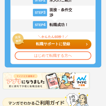
2
求人のご紹介
STEP
面接・条件交
3
STEP
渉
4
転職成功！
STEP
転職サポートに登録
はじめて転職する方へ