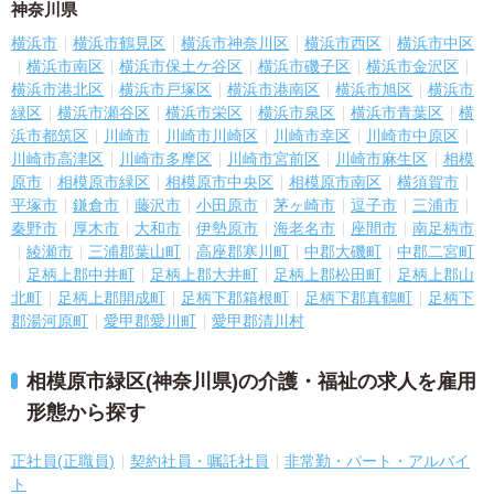
神奈川県
横浜市
横浜市鶴見区
横浜市神奈川区
横浜市西区
横浜市中区
横浜市南区
横浜市保土ケ谷区
横浜市磯子区
横浜市金沢区
横浜市港北区
横浜市戸塚区
横浜市港南区
横浜市旭区
横浜市
緑区
横浜市瀬谷区
横浜市栄区
横浜市泉区
横浜市青葉区
横
浜市都筑区
川崎市
川崎市川崎区
川崎市幸区
川崎市中原区
川崎市高津区
川崎市多摩区
川崎市宮前区
川崎市麻生区
相模
原市
相模原市緑区
相模原市中央区
相模原市南区
横須賀市
平塚市
鎌倉市
藤沢市
小田原市
茅ヶ崎市
逗子市
三浦市
秦野市
厚木市
大和市
伊勢原市
海老名市
座間市
南足柄市
綾瀬市
三浦郡葉山町
高座郡寒川町
中郡大磯町
中郡二宮町
足柄上郡中井町
足柄上郡大井町
足柄上郡松田町
足柄上郡山
北町
足柄上郡開成町
足柄下郡箱根町
足柄下郡真鶴町
足柄下
郡湯河原町
愛甲郡愛川町
愛甲郡清川村
相模原市緑区(神奈川県)の介護・福祉の求人を雇用
形態から探す
正社員(正職員)
契約社員・嘱託社員
非常勤・パート・アルバイ
ト