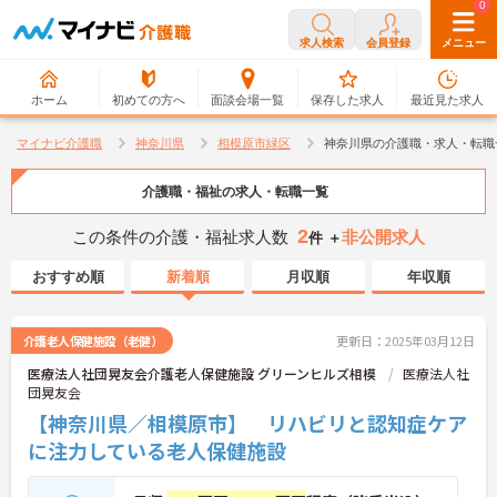
0
0
求人検索
会員登録
メニュー
ホーム
初めての方へ
面談会場一覧
保存した求人
最近見た求人
マイナビ介護職
神奈川県
相模原市緑区
神奈川県の介護職・求人・転職
介護職・福祉の求人・転職一覧
2
この条件の介護・福祉求人数
非公開求人
件 ＋
おすすめ順
新着順
月収順
年収順
介護老人保健施設（老健）
更新日：2025年03月12日
医療法人社団晃友会介護老人保健施設 グリーンヒルズ相模
医療法人社
団晃友会
【神奈川県／相模原市】 リハビリと認知症ケア
に注力している老人保健施設