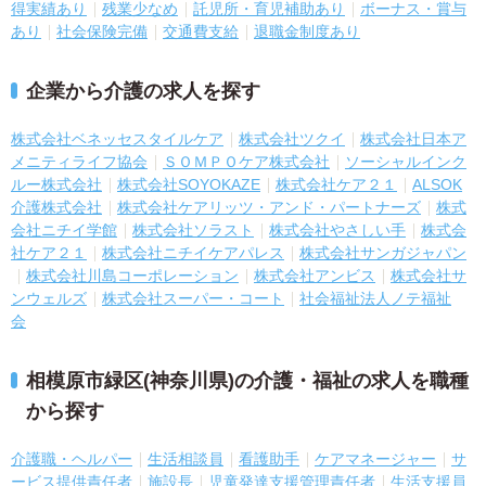
得実績あり
残業少なめ
託児所・育児補助あり
ボーナス・賞与
あり
社会保険完備
交通費支給
退職金制度あり
企業から介護の求人を探す
株式会社ベネッセスタイルケア
株式会社ツクイ
株式会社日本ア
メニティライフ協会
ＳＯＭＰＯケア株式会社
ソーシャルインク
ルー株式会社
株式会社SOYOKAZE
株式会社ケア２１
ALSOK
介護株式会社
株式会社ケアリッツ・アンド・パートナーズ
株式
会社ニチイ学館
株式会社ソラスト
株式会社やさしい手
株式会
社ケア２１
株式会社ニチイケアパレス
株式会社サンガジャパン
株式会社川島コーポレーション
株式会社アンビス
株式会社サ
ンウェルズ
株式会社スーパー・コート
社会福祉法人ノテ福祉
会
相模原市緑区(神奈川県)の介護・福祉の求人を職種
から探す
介護職・ヘルパー
生活相談員
看護助手
ケアマネージャー
サ
ービス提供責任者
施設長
児童発達支援管理責任者
生活支援員