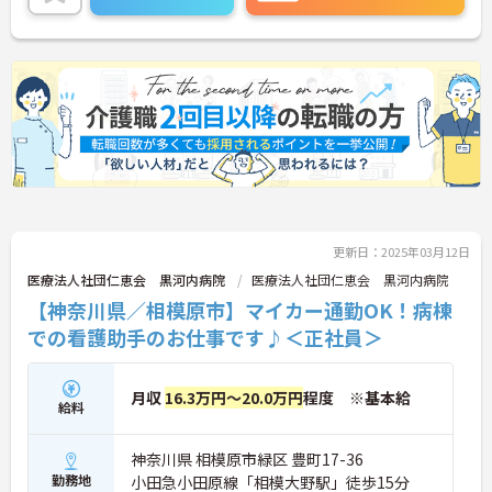
ご興味ある方には、面接対策ポイントなど、さらに
詳細をお話しいたしますのでお気軽にご相談くださ
い。
更新日：2025年03月12日
医療法人社団仁恵会 黒河内病院
医療法人社団仁恵会 黒河内病院
【神奈川県／相模原市】マイカー通勤OK！病棟
での看護助手のお仕事です♪＜正社員＞
月収
16.3万円～20.0万円
程度 ※基本給
給料
神奈川県 相模原市緑区 豊町17-36
勤務地
小田急小田原線「相模大野駅」徒歩15分