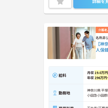
詳細を
介護老
名称非
【神
人保
月収
19.0万
給料
年収
296万円
神奈川県 平
勤務地
小田急小田原
正社員(正職員