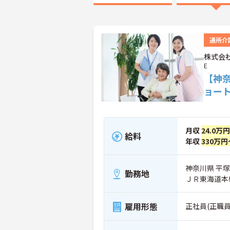
通所介
株式会社
E
【神
ョー
月収
24.0万
給料
年収
330万円
神奈川県 平塚市
勤務地
ＪＲ東海道本
雇用形態
正社員(正職員