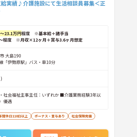
支給実績♪介護施設にて生活相談員募集＜正
＞
円～23.1万円
程度 ※基本給＋諸手当
～程度 ※月収×12ヶ月＋賞与3.6ヶ月想定
市 大島190
線「伊勢原駅」バス・車10分
)
・社会福祉主事主任：いずれか ■介護業務経験3年以
）優遇
年間休日110日以上
ボーナス・賞与あり
社会保険完備