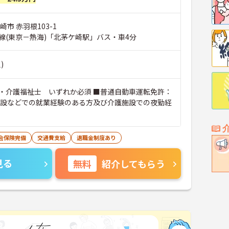
崎市 赤羽根103-1
線(東京－熱海)「北茅ケ崎駅」バス・車4分
)
・介護福祉士 いずれか必須 ■普通自動車運転免許：
施設などでの就業経験のある方及び介護施設での夜勤経
会保険完備
交通費支給
退職金制度あり
見る
無料
紹介してもらう