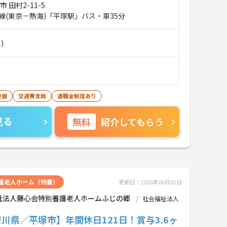
 田村2-11-5
線(東京－熱海)「平塚駅」バス・車35分
)
完備
交通費支給
退職金制度あり
見る
無料
紹介してもらう
護老人ホーム（特養）
更新日：2026年06月02日
祉法人藤心会特別養護老人ホームふじの郷
社会福祉法人
川県／平塚市】年間休日121日！賞与3.6ヶ