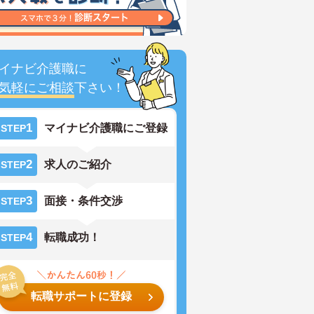
イナビ介護職に
気軽にご相談
下さい！
1
マイナビ介護職にご登録
STEP
2
求人のご紹介
STEP
3
面接・条件交渉
STEP
4
転職成功！
STEP
転職サポートに登録