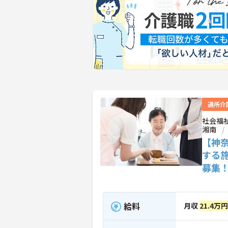
通所介
社会福
湘南
【神
する
募集
給料
月収
21.4万