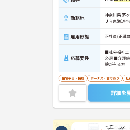
神奈川県 茅ヶ
勤務地
ＪＲ東海道本
雇用形態
正社員(正職員
■社会福祉士
応募要件
必須 ■介護
験が有る方
住宅手当・補助
ボーナス・賞与あり
社
詳細を