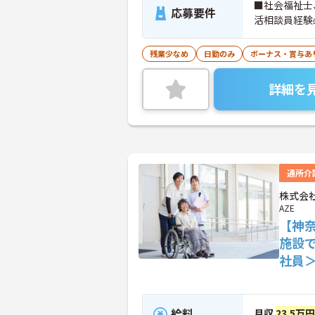
■社会福祉士
応募要件
活相談員経験
残業少なめ
日勤のみ
ボーナス・賞与あ
詳細を
通所介
株式会社
AZE
【神
施設
社員
給料
月収
23.5万