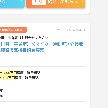
見る
無料
紹介してもらう
人保健施設（老健）
更新日：2026年04月21日
公開 ※詳細はお問合せください
奈川県／平塚市】＜マイカー通勤可＞介護老
健施設で支援相談員募集
円～25.0万円
程度 諸手当込
～390万円
程度 諸手当込
塚市
線
)