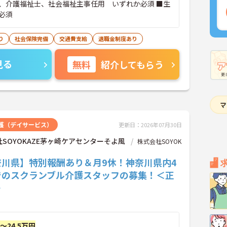
、介護福祉士、社会福祉主事任用 いずれか必須 ■生
必須
り
社会保険完備
交通費支給
退職金制度あり
見る
無料
紹介してもらう
護（デイサービス）
更新日：2026年07月30日
SOYOKAZE茅ヶ崎ケアセンターそよ風
株式会社SOYOK
奈川県】特別報酬あり＆月9休！神奈川県内4
でのスクランブル介護スタッフの募集！＜正
＞
円～24.5万円