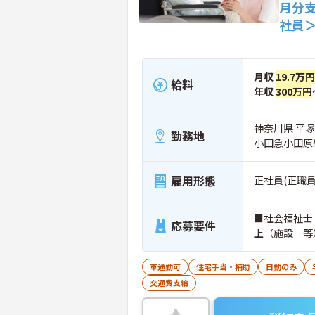
月分
社員
月収
19.7万
給料
年収
300万円
神奈川県 平塚
勤務地
小田急小田原
雇用形態
正社員(正職員
■社会福祉士
応募要件
上（施設 等
車通勤可
住宅手当・補助
日勤のみ
交通費支給