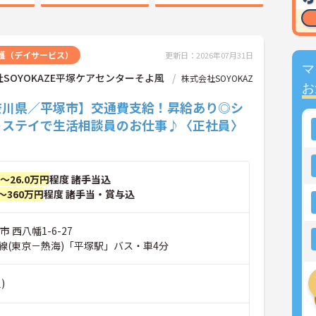
護（デイサービス）
更新日：2026年07月31日
マ
SOYOKAZE平塚ケアセンターそよ風
株式会社SOYOKAZ
お
奈川県／平塚市】交通費支給！昇給あり◎シ
トステイで生活相談員のお仕事♪〈正社員〉
円～26.0万円
程度 諸手当込
～360万円
程度 諸手当・賞与込
 西八幡1-6-27
線(東京－熱海)「平塚駅」バス・車4分
)