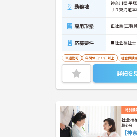
神奈川県 平塚市
勤務地
ＪＲ東海道本
雇用形態
正社員(正職員
応募要件
■社会福祉士
車通勤可
年間休日110日以上
社会保険
詳細を
特別養
社会福
藤心会
【神奈