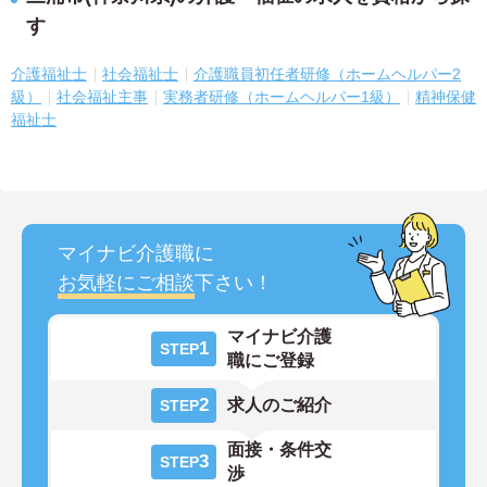
す
介護福祉士
社会福祉士
介護職員初任者研修（ホームヘルパー2
級）
社会福祉主事
実務者研修（ホームヘルパー1級）
精神保健
福祉士
マイナビ介護職に
お気軽にご相談
下さい！
マイナビ介護
1
STEP
職にご登録
2
求人のご紹介
STEP
面接・条件交
3
STEP
渉