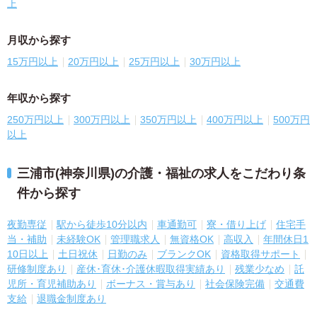
上
月収から探す
15万円以上
20万円以上
25万円以上
30万円以上
年収から探す
250万円以上
300万円以上
350万円以上
400万円以上
500万円
以上
三浦市(神奈川県)の介護・福祉の求人をこだわり条
件から探す
夜勤専従
駅から徒歩10分以内
車通勤可
寮・借り上げ
住宅手
当・補助
未経験OK
管理職求人
無資格OK
高収入
年間休日1
10日以上
土日祝休
日勤のみ
ブランクOK
資格取得サポート
研修制度あり
産休･育休･介護休暇取得実績あり
残業少なめ
託
児所・育児補助あり
ボーナス・賞与あり
社会保険完備
交通費
支給
退職金制度あり