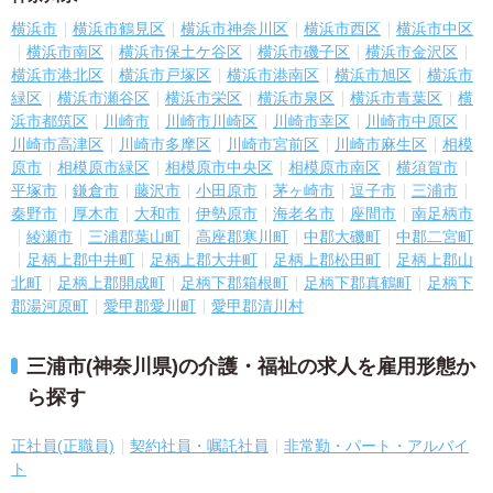
横浜市
横浜市鶴見区
横浜市神奈川区
横浜市西区
横浜市中区
横浜市南区
横浜市保土ケ谷区
横浜市磯子区
横浜市金沢区
横浜市港北区
横浜市戸塚区
横浜市港南区
横浜市旭区
横浜市
緑区
横浜市瀬谷区
横浜市栄区
横浜市泉区
横浜市青葉区
横
浜市都筑区
川崎市
川崎市川崎区
川崎市幸区
川崎市中原区
川崎市高津区
川崎市多摩区
川崎市宮前区
川崎市麻生区
相模
原市
相模原市緑区
相模原市中央区
相模原市南区
横須賀市
平塚市
鎌倉市
藤沢市
小田原市
茅ヶ崎市
逗子市
三浦市
秦野市
厚木市
大和市
伊勢原市
海老名市
座間市
南足柄市
綾瀬市
三浦郡葉山町
高座郡寒川町
中郡大磯町
中郡二宮町
足柄上郡中井町
足柄上郡大井町
足柄上郡松田町
足柄上郡山
北町
足柄上郡開成町
足柄下郡箱根町
足柄下郡真鶴町
足柄下
郡湯河原町
愛甲郡愛川町
愛甲郡清川村
三浦市(神奈川県)の介護・福祉の求人を雇用形態か
ら探す
正社員(正職員)
契約社員・嘱託社員
非常勤・パート・アルバイ
ト