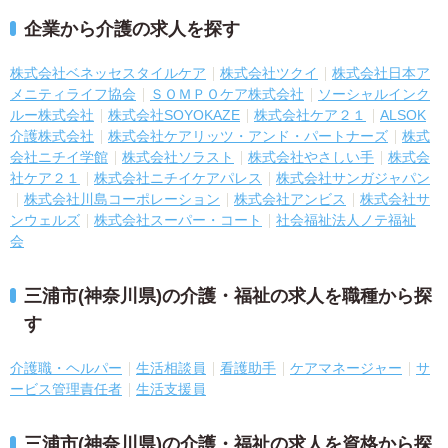
企業から介護の求人を探す
株式会社ベネッセスタイルケア
株式会社ツクイ
株式会社日本ア
メニティライフ協会
ＳＯＭＰＯケア株式会社
ソーシャルインク
ルー株式会社
株式会社SOYOKAZE
株式会社ケア２１
ALSOK
介護株式会社
株式会社ケアリッツ・アンド・パートナーズ
株式
会社ニチイ学館
株式会社ソラスト
株式会社やさしい手
株式会
社ケア２１
株式会社ニチイケアパレス
株式会社サンガジャパン
株式会社川島コーポレーション
株式会社アンビス
株式会社サ
ンウェルズ
株式会社スーパー・コート
社会福祉法人ノテ福祉
会
三浦市(神奈川県)の介護・福祉の求人を職種から探
す
介護職・ヘルパー
生活相談員
看護助手
ケアマネージャー
サ
ービス管理責任者
生活支援員
三浦市(神奈川県)の介護・福祉の求人を資格から探