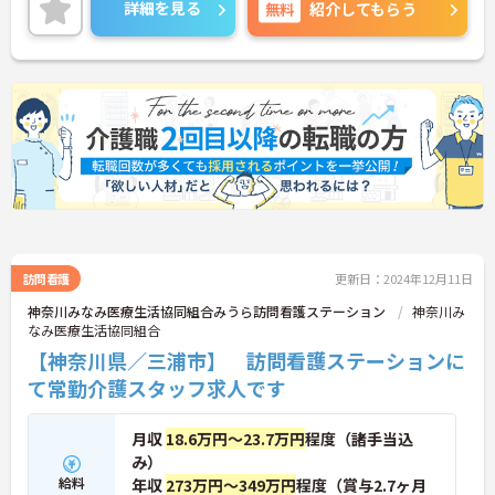
詳細を見る
無料
紹介してもらう
訪問看護
更新日：2024年12月11日
神奈川みなみ医療生活協同組合みうら訪問看護ステーション
神奈川み
なみ医療生活協同組合
【神奈川県／三浦市】 訪問看護ステーションに
て常勤介護スタッフ求人です
月収
18.6万円～23.7万円
程度（諸手当込
み）
給料
年収
273万円～349万円
程度（賞与2.7ヶ月