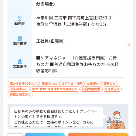
分の場合）
神奈川県 三浦市 南下浦町上宮田3263-1
勤務地
京急久里浜線「三浦海岸駅」徒歩1分
正社員(正職員)
雇用形態
■ケアマネジャー（介護支援専門員）お持
ちの方 ■普通自動車免許お持ちの方 ※未経
応募要件
験者応相談
駅から徒歩10分以内
残業少なめ
住宅手当・補助
土日祝休
日勤のみ
研修制度あり
産休･育休･介護休暇取得実績あり
社会保険完備
交通費支給
退職金制度あり
日勤帯のみの勤務で夜勤はありません！プライベー
トとの両立もできる環境です。
ご興味ある方には、面接のポイントなど、さらに詳
細をお話致しますのでお気軽にご相談ください。