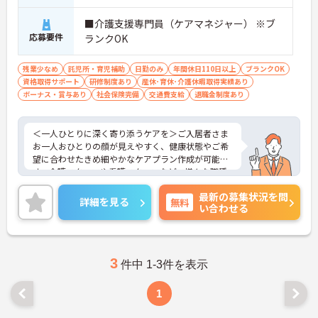
■介護支援専門員（ケアマネジャー） ※ブ
応募要件
ランクOK
残業少なめ
託児所・育児補助
日勤のみ
年間休日110日以上
ブランクOK
資格取得サポート
研修制度あり
産休･育休･介護休暇取得実績あり
ボーナス・賞与あり
社会保険完備
交通費支給
退職金制度あり
＜一人ひとりに深く寄り添うケアを＞ご入居者さま
お一人おひとりの顔が見えやすく、健康状態やご希
望に合わせたきめ細やかなケアプラン作成が可能で
す。介護スタッフや看護スタッフなど、様々な職種
のメンバーと密に連携を取りながら、「どうすれば
最新の募集状況を問
よりよい暮らしを実現できるか」をチーム全体で考
詳細を見る
無料
い合わせる
え、実践していくやりがいがあります。
＜学びを全力サポート！費用会社負担でキャリアア
ップ＞ケアマネジャーとしての専門性を高めたい方
を会社が全力でバックアップします。日々の業務に
必要な知識を確認するオンライン研修に加え、将来
3
件中 1-3件を表示
的に「主任ケアマネジャー」を目指す際の資格取得
費用や更新費用も会社が負担してくれます。また、
1
現場での経験を積んだ先には、管理職や本社部門へ
のキャリアチェンジの道も開かれており、長くモチ