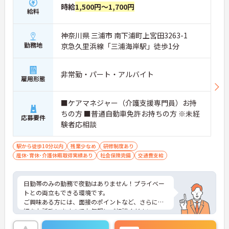
時給
1,500円～1,700円
給料
神奈川県 三浦市 南下浦町上宮田3263-1
勤務地
京急久里浜線「三浦海岸駅」徒歩1分
非常勤・パート・アルバイト
雇用形態
■ケアマネジャー（介護支援専門員）お持
ちの方 ■普通自動車免許お持ちの方 ※未経
応募要件
験者応相談
駅から徒歩10分以内
残業少なめ
研修制度あり
産休･育休･介護休暇取得実績あり
社会保険完備
交通費支給
日勤帯のみの勤務で夜勤はありません！プライベー
トとの両立もできる環境です。
ご興味ある方には、面接のポイントなど、さらに詳
細をお話致しますのでお気軽にご相談ください。