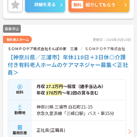
詳細を見る
無料
紹介してもらう
募集停止
有料老人ホーム
更新日：2026年05月10日
ＳＯＭＰＯケア株式会社そんぽの家 三浦
ＳＯＭＰＯケア株式会社
【神奈川県／三浦市】年休110日＋3日休◎介護
付き有料老人ホームのケアマネジャー募集＜正社
員＞
月収
27.2万円
～程度（諸手当込み）
給料
年収
370万円
～年2回の賞与含む
神奈川県 三浦市 白石町21-15
勤務地
京急久里浜線「三崎口駅」バス・車15分
正社員(正職員)
雇用形態