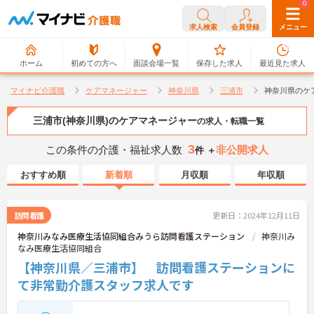
0
0
求人検索
会員登録
メニュー
ホーム
初めての方へ
面談会場一覧
保存した求人
最近見た求人
マイナビ介護職
ケアマネージャー
神奈川県
三浦市
神奈川県のケ
三浦市(神奈川県)のケアマネージャー
の求人・転職一覧
3
この条件の介護・福祉求人数
非公開求人
件 ＋
おすすめ順
新着順
月収順
年収順
訪問看護
更新日：2024年12月11日
神奈川みなみ医療生活協同組合みうら訪問看護ステーション
神奈川み
なみ医療生活協同組合
【神奈川県／三浦市】 訪問看護ステーションに
て非常勤介護スタッフ求人です