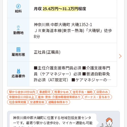
月収
25.6万円～31.2万円
程度
給料
神奈川県 中郡大磯町 大磯1352-1
ＪＲ東海道本線(東京－熱海)「大磯駅」徒歩
勤務地
8分
正社員(正職員)
雇用形態
■主任介護支援専門員必須 ■介護支援専門
員（ケアマネジャー）必須 ■普通自動車免
応募要件
許必須（AT限定可） ■ケアマネジャーの経
験必須 ■ワード・エクセル等の基本的な操
作
駅から徒歩10分以内
車通勤可
残業少なめ
住宅手当・補助
日勤のみ
年間休日110日以上
産休･育休･介護休暇取得実績あり
ボーナス・賞与あり
社会保険完備
交通費支給
退職金制度あり
神奈川県中郡大磯町に位置する地域包括支援センタ
ーです。最寄り駅から徒歩8分、マイカー通勤も可能