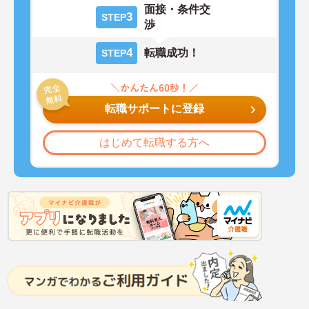
面接・条件交
3
STEP
渉
4
転職成功！
STEP
転職サポートに登録
はじめて転職する方へ