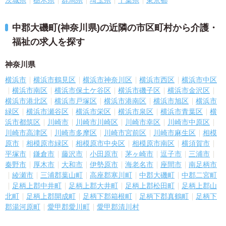
中郡大磯町(神奈川県)の近隣の市区町村から介護・
福祉の求人を探す
神奈川県
横浜市
横浜市鶴見区
横浜市神奈川区
横浜市西区
横浜市中区
横浜市南区
横浜市保土ケ谷区
横浜市磯子区
横浜市金沢区
横浜市港北区
横浜市戸塚区
横浜市港南区
横浜市旭区
横浜市
緑区
横浜市瀬谷区
横浜市栄区
横浜市泉区
横浜市青葉区
横
浜市都筑区
川崎市
川崎市川崎区
川崎市幸区
川崎市中原区
川崎市高津区
川崎市多摩区
川崎市宮前区
川崎市麻生区
相模
原市
相模原市緑区
相模原市中央区
相模原市南区
横須賀市
平塚市
鎌倉市
藤沢市
小田原市
茅ヶ崎市
逗子市
三浦市
秦野市
厚木市
大和市
伊勢原市
海老名市
座間市
南足柄市
綾瀬市
三浦郡葉山町
高座郡寒川町
中郡大磯町
中郡二宮町
足柄上郡中井町
足柄上郡大井町
足柄上郡松田町
足柄上郡山
北町
足柄上郡開成町
足柄下郡箱根町
足柄下郡真鶴町
足柄下
郡湯河原町
愛甲郡愛川町
愛甲郡清川村