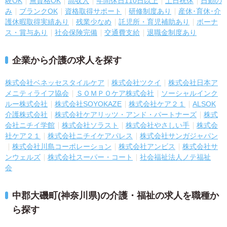
験OK
無資格OK
高収入
年間休日110日以上
土日祝休
日勤の
み
ブランクOK
資格取得サポート
研修制度あり
産休･育休･介
護休暇取得実績あり
残業少なめ
託児所・育児補助あり
ボーナ
ス・賞与あり
社会保険完備
交通費支給
退職金制度あり
企業から介護の求人を探す
株式会社ベネッセスタイルケア
株式会社ツクイ
株式会社日本ア
メニティライフ協会
ＳＯＭＰＯケア株式会社
ソーシャルインク
ルー株式会社
株式会社SOYOKAZE
株式会社ケア２１
ALSOK
介護株式会社
株式会社ケアリッツ・アンド・パートナーズ
株式
会社ニチイ学館
株式会社ソラスト
株式会社やさしい手
株式会
社ケア２１
株式会社ニチイケアパレス
株式会社サンガジャパン
株式会社川島コーポレーション
株式会社アンビス
株式会社サ
ンウェルズ
株式会社スーパー・コート
社会福祉法人ノテ福祉
会
中郡大磯町(神奈川県)の介護・福祉の求人を職種か
ら探す