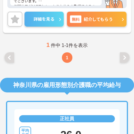
でございます。
年間休日が117日としっかりお休みを取得できるの
で、ワークライフバランスを大切にしたい方におす
すめです。
詳細を見る
無料
紹介してもらう
日勤のみで残業は月平均2時間程度ですので、勤務
終了後の予定も立てやすいです。
ご興味のある方には、面接対策ポイントなど、さら
に詳細をお話しいたしますのでお気軽にご相談くだ
さい！
1
件中 1-1件を表示
1
神奈川県の雇用形態別介護職の平均給与
正社員