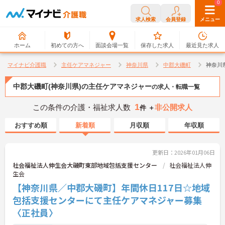
0
0
求人検索
会員登録
メニュー
ホーム
初めての方へ
面談会場一覧
保存した求人
最近見た求人
マイナビ介護職
主任ケアマネジャー
神奈川県
中郡大磯町
神奈川
中郡大磯町(神奈川県)の主任ケアマネジャー
の求人・転職一覧
1
この条件の介護・福祉求人数
非公開求人
件 ＋
おすすめ順
新着順
月収順
年収順
更新日：2026年01月06日
社会福祉法人伸生会大磯町東部地域包括支援センター
社会福祉法人伸
生会
【神奈川県／中郡大磯町】年間休日117日☆地域
包括支援センターにて主任ケアマネジャー募集
〈正社員〉