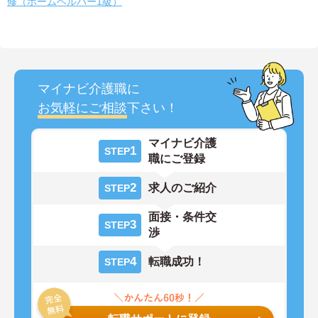
修（ホームヘルパー1級）
マイナビ介護職に
お気軽にご相談
下さい！
マイナビ介護
1
STEP
職にご登録
2
求人のご紹介
STEP
面接・条件交
3
STEP
渉
4
転職成功！
STEP