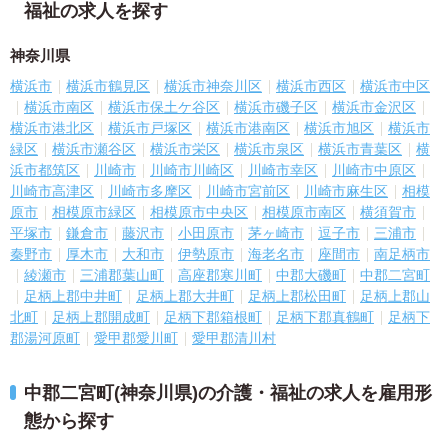
福祉の求人を探す
神奈川県
横浜市
横浜市鶴見区
横浜市神奈川区
横浜市西区
横浜市中区
横浜市南区
横浜市保土ケ谷区
横浜市磯子区
横浜市金沢区
横浜市港北区
横浜市戸塚区
横浜市港南区
横浜市旭区
横浜市
緑区
横浜市瀬谷区
横浜市栄区
横浜市泉区
横浜市青葉区
横
浜市都筑区
川崎市
川崎市川崎区
川崎市幸区
川崎市中原区
川崎市高津区
川崎市多摩区
川崎市宮前区
川崎市麻生区
相模
原市
相模原市緑区
相模原市中央区
相模原市南区
横須賀市
平塚市
鎌倉市
藤沢市
小田原市
茅ヶ崎市
逗子市
三浦市
秦野市
厚木市
大和市
伊勢原市
海老名市
座間市
南足柄市
綾瀬市
三浦郡葉山町
高座郡寒川町
中郡大磯町
中郡二宮町
足柄上郡中井町
足柄上郡大井町
足柄上郡松田町
足柄上郡山
北町
足柄上郡開成町
足柄下郡箱根町
足柄下郡真鶴町
足柄下
郡湯河原町
愛甲郡愛川町
愛甲郡清川村
中郡二宮町(神奈川県)の介護・福祉の求人を雇用形
態から探す