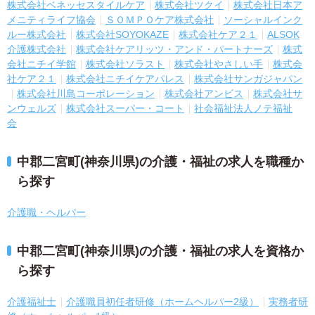
株式会社ベネッセスタイルケア
株式会社ツクイ
株式会社日本ア
メニティライフ協会
ＳＯＭＰＯケア株式会社
ソーシャルインク
ルー株式会社
株式会社SOYOKAZE
株式会社ケア２１
ALSOK
介護株式会社
株式会社ケアリッツ・アンド・パートナーズ
株式
会社ニチイ学館
株式会社ソラスト
株式会社やさしい手
株式会
社ケア２１
株式会社ニチイケアパレス
株式会社サンガジャパン
株式会社川島コーポレーション
株式会社アンビス
株式会社サ
ンウェルズ
株式会社スーパー・コート
社会福祉法人ノテ福祉
会
中郡二宮町(神奈川県)の介護・福祉の求人を職種か
ら探す
介護職・ヘルパー
中郡二宮町(神奈川県)の介護・福祉の求人を資格か
ら探す
介護福祉士
介護職員初任者研修（ホームヘルパー2級）
実務者研