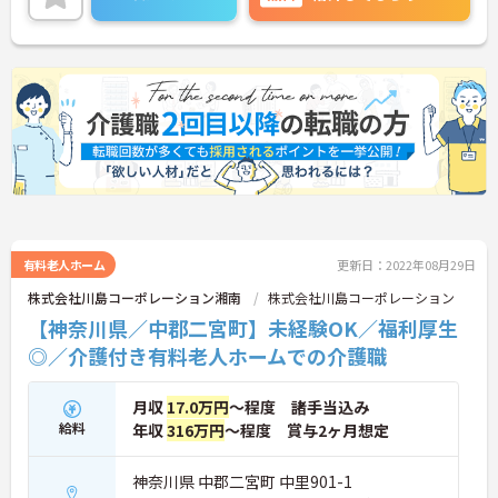
お仕事をしていただける環境です。
ご興味のある方は、さらに詳細をお話しますのでお
気軽にご相談ください。
有料老人ホーム
更新日：2022年08月29日
株式会社川島コーポレーション湘南
株式会社川島コーポレーション
【神奈川県／中郡二宮町】未経験OK／福利厚生
◎／介護付き有料老人ホームでの介護職
月収
17.0万円
～程度 諸手当込み
給料
年収
316万円
～程度 賞与2ヶ月想定
神奈川県 中郡二宮町 中里901-1