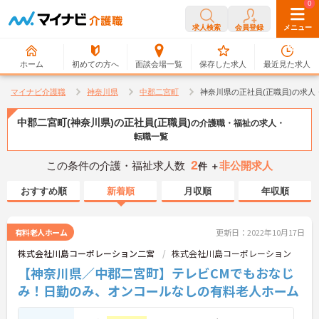
0
0
求人検索
会員登録
メニュー
ホーム
初めての方へ
面談会場一覧
保存した求人
最近見た求人
マイナビ介護職
神奈川県
中郡二宮町
神奈川県の正社員(正職員)の求人
中郡二宮町(神奈川県)の正社員(正職員)
の介護職・福祉の求人・
転職一覧
2
この条件の介護・福祉求人数
非公開求人
件 ＋
おすすめ順
新着順
月収順
年収順
有料老人ホーム
更新日：2022年10月17日
株式会社川島コーポレーション二宮
株式会社川島コーポレーション
【神奈川県／中郡二宮町】テレビCMでもおなじ
み！日勤のみ、オンコールなしの有料老人ホーム