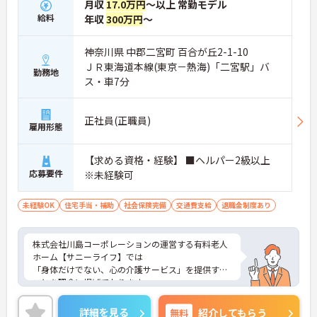
月収
17.0万円
～以上 常勤モデル
給料
年収
300万円
～
神奈川県 中郡二宮町 百合が丘2-1-10
ＪＲ東海道本線(東京－熱海)「二宮駅」バ
勤務地
ス・車7分
正社員(正職員)
雇用形態
【求める資格・経験】 ■ヘルパー2級以上
応募要件
※未経験可
未経験OK
住宅手当・補助
社会保険完備
交通費支給
退職金制度あり
株式会社川島コーポレーションの運営する有料老人
ホーム【サニーライフ】では
「身体だけでない、心の介護サービス」を提供する
ことを理念に掲げております。
全国展開している企業のノウハウやフォロー体制は
未経験の方にも安心して
詳細を見る
無料
紹介してもらう