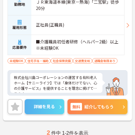
ＪＲ東海道本線(東京－熱海)「二宮駅」徒歩
勤務地
20分
正社員(正職員)
雇用形態
■介護職員初任者研修（ヘルパー2級）以上
応募要件
※未経験OK
未経験OK
住宅手当・補助
社会保険完備
交通費支給
退職金制度あり
株式会社川島コーポレーションの運営する有料老人
ホーム【サニーライフ】では「身体だけでない、心
の介護サービス」を提供することを理念に掲げてお
ります。
全国展開している企業のノウハウやフォロー体制は
未経験の方にも安心してお仕事をしていただける環
詳細を見る
無料
紹介してもらう
境です。
ご興味のある方は、さらに詳細をお話しますのでお
気軽にご相談ください。
2
件中 1-2件を表示