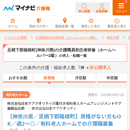
0
0
求人検索
会員登録
メニュー
ホーム
初めての方へ
面談会場一覧
保存した求人
最近見た求人
マイナビ介護職
介護職員初任者研修（ホームヘルパー2級）
神奈川県
足柄下郡箱根町(神奈川県)の介護職員初任者研修（ホームヘ
ルパー2級）
の求人・転職一覧
7
この条件の介護・福祉求人数
非公開求人
件 ＋
おすすめ順
新着順
月収順
年収順
有料老人ホーム
更新日：2026年03月11日
株式会社日本ケアクオリティ介護付き有料老人ホームアレンジメントケア
箱根仙石原
株式会社日本ケアクオリティ
【神奈川県／足柄下郡箱根町】資格がない方もO
K／週2～◎／有料老人ホームでの介護職募集