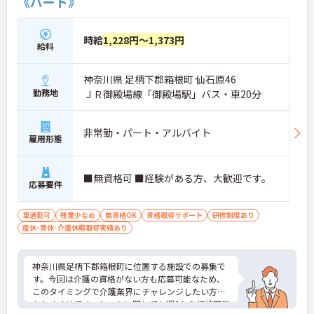
《パート》
時給
1,228円～1,373円
給料
神奈川県 足柄下郡箱根町 仙石原46
勤務地
ＪＲ御殿場線「御殿場駅」バス・車20分
非常勤・パート・アルバイト
雇用形態
■無資格可 ■経験がある方、大歓迎です。
応募要件
車通勤可
残業少なめ
無資格OK
資格取得サポート
研修制度あり
産休･育休･介護休暇取得実績あり
神奈川県足柄下郡箱根町に位置する施設での募集で
す。今回は介護の資格がない方も応募可能なため、
このタイミングで介護業界にチャレンジしたい方に
もおすすめです。シフトに関しても週2から相談可能