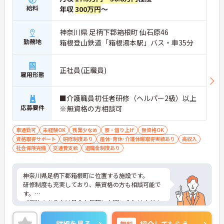
給料
年収
300万円
～
神奈川県 足柄下郡箱根町 仙石原46
勤務地
箱根登山鉄道「箱根湯本駅」バス・車35分
正社員(正職員)
雇用形態
■介護職員初任者研修（ヘルパー2級）以上
応募要件
※無資格の方相談可
車通勤可
未経験OK
残業少なめ
寮・借り上げ
無資格OK
資格取得サポート
研修制度あり
産休･育休･介護休暇取得実績あり
高収入
社会保険完備
交通費支給
退職金制度あり
神奈川県足柄下郡箱根町に位置する施設です。
研修制度も充実しており、無資格の方も相談可能で
す。
ご興味のある方は是非お気軽にお問い合わせくださ
い。
詳細を見る
無料