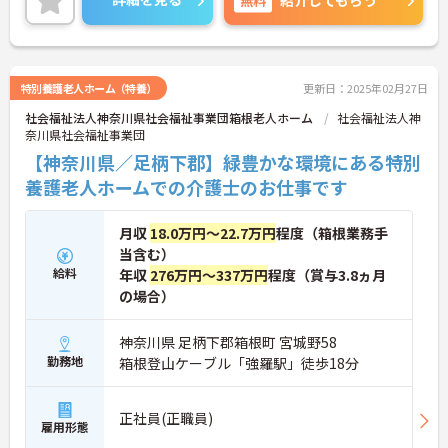
紹介してもらう
特別養護老人ホーム（特養）
更新日：2025年02月27日
社会福祉法人神奈川県社会福祉事業団箱根老人ホーム
社会福祉法人神
奈川県社会福祉事業団
【神奈川県／足柄下郡】緑豊かな環境にある特別
養護老人ホームでの介護士のお仕事です
月収
18.0万円～22.7万円
程度（箱根業務手
当含む）
給料
年収
276万円～337万円
程度（賞与3.8ヵ月
の場合）
神奈川県 足柄下郡箱根町 宮城野58
勤務地
箱根登山ケーブル「強羅駅」徒歩18分
正社員(正職員)
雇用形態