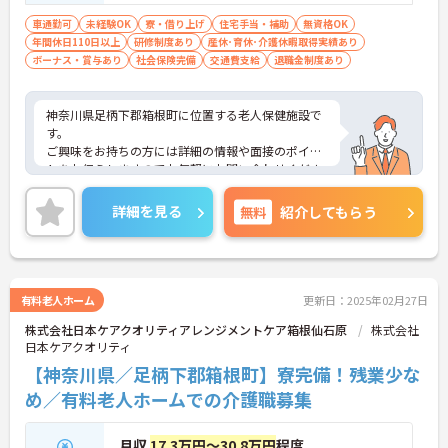
車通勤可
未経験OK
寮・借り上げ
住宅手当・補助
無資格OK
年間休日110日以上
研修制度あり
産休･育休･介護休暇取得実績あり
ボーナス・賞与あり
社会保険完備
交通費支給
退職金制度あり
神奈川県足柄下郡箱根町に位置する老人保健施設で
す。
ご興味をお持ちの方には詳細の情報や面接のポイン
トをお伝えしますのでお気軽にお問い合わせくださ
いませ。
詳細を見る
無料
紹介してもらう
有料老人ホーム
更新日：2025年02月27日
株式会社日本ケアクオリティアレンジメントケア箱根仙石原
株式会社
日本ケアクオリティ
【神奈川県／足柄下郡箱根町】寮完備！残業少な
め／有料老人ホームでの介護職募集
月収
17.3万円～30.8万円
程度