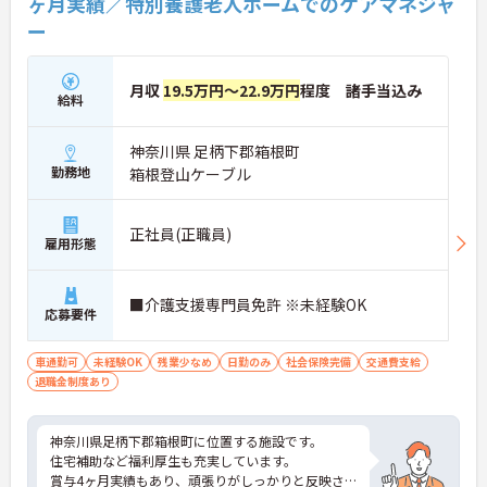
ヶ月実績／特別養護老人ホームでのケアマネジャ
ー
月収
19.5万円～22.9万円
程度 諸手当込み
給料
神奈川県 足柄下郡箱根町
勤務地
箱根登山ケーブル
正社員(正職員)
雇用形態
■介護支援専門員免許 ※未経験OK
応募要件
車通勤可
未経験OK
残業少なめ
日勤のみ
社会保険完備
交通費支給
退職金制度あり
神奈川県足柄下郡箱根町に位置する施設です。
住宅補助など福利厚生も充実しています。
賞与4ヶ月実績もあり、頑張りがしっかりと反映さ