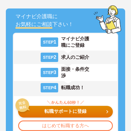
マイナビ介護職に
お気軽にご相談
下さい！
マイナビ介護
1
STEP
職にご登録
2
求人のご紹介
STEP
面接・条件交
3
STEP
渉
4
転職成功！
STEP
転職サポートに登録
はじめて転職する方へ