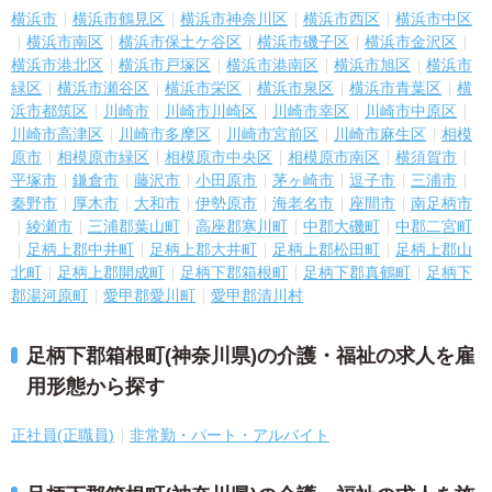
横浜市
横浜市鶴見区
横浜市神奈川区
横浜市西区
横浜市中区
横浜市南区
横浜市保土ケ谷区
横浜市磯子区
横浜市金沢区
横浜市港北区
横浜市戸塚区
横浜市港南区
横浜市旭区
横浜市
緑区
横浜市瀬谷区
横浜市栄区
横浜市泉区
横浜市青葉区
横
浜市都筑区
川崎市
川崎市川崎区
川崎市幸区
川崎市中原区
川崎市高津区
川崎市多摩区
川崎市宮前区
川崎市麻生区
相模
原市
相模原市緑区
相模原市中央区
相模原市南区
横須賀市
平塚市
鎌倉市
藤沢市
小田原市
茅ヶ崎市
逗子市
三浦市
秦野市
厚木市
大和市
伊勢原市
海老名市
座間市
南足柄市
綾瀬市
三浦郡葉山町
高座郡寒川町
中郡大磯町
中郡二宮町
足柄上郡中井町
足柄上郡大井町
足柄上郡松田町
足柄上郡山
北町
足柄上郡開成町
足柄下郡箱根町
足柄下郡真鶴町
足柄下
郡湯河原町
愛甲郡愛川町
愛甲郡清川村
足柄下郡箱根町(神奈川県)の介護・福祉の求人を雇
用形態から探す
正社員(正職員)
非常勤・パート・アルバイト