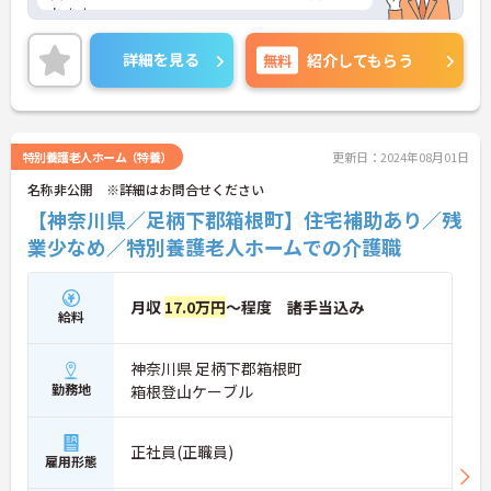
れます。
ご興味ある方には、面接対策ポイントなど、さらに
詳細をお話しいたしますのでお気軽にご相談くださ
詳細を見る
無料
紹介してもらう
い！
特別養護老人ホーム（特養）
更新日：2024年08月01日
名称非公開 ※詳細はお問合せください
【神奈川県／足柄下郡箱根町】住宅補助あり／残
業少なめ／特別養護老人ホームでの介護職
月収
17.0万円
～程度 諸手当込み
給料
神奈川県 足柄下郡箱根町
勤務地
箱根登山ケーブル
正社員(正職員)
雇用形態