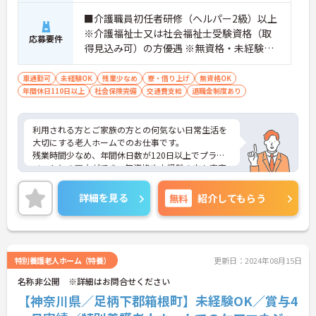
■介護職員初任者研修（ヘルパー2級）以上
※介護福祉士又は社会福祉士受験資格（取
応募要件
得見込み可）の方優遇 ※無資格・未経験相
談可能
車通勤可
未経験OK
残業少なめ
寮・借り上げ
無資格OK
年間休日110日以上
社会保険完備
交通費支給
退職金制度あり
利用される方とご家族の方との何気ない日常生活を
大切にする老人ホームでのお仕事です。
残業時間少なめ、年間休日数が120日以上でプライ
ベートとの両立ができ、無資格や未経験の方も充実
のサポートで安心して介護の仕事を始められます。
ご興味ある方には、面接のポイントなど、さらに詳
詳細を見る
無料
紹介してもらう
細をお話致しますのでお気軽にご相談ください。
特別養護老人ホーム（特養）
更新日：2024年08月15日
名称非公開 ※詳細はお問合せください
【神奈川県／足柄下郡箱根町】未経験OK／賞与4