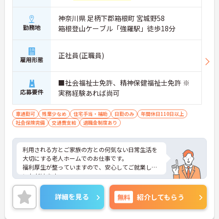
神奈川県 足柄下郡箱根町 宮城野58
勤務地
箱根登山ケーブル「強羅駅」徒歩18分
正社員(正職員)
雇用形態
■社会福祉士免許、精神保健福祉士免許 ※
応募要件
実務経験あれば尚可
車通勤可
残業少なめ
住宅手当・補助
日勤のみ
年間休日110日以上
社会保険完備
交通費支給
退職金制度あり
利用される方とご家族の方との何気ない日常生活を
大切にする老人ホームでのお仕事です。
福利厚生が整っていますので、安心してご就業して
いただけます。
ご興味ある方には、面接のポイントなど、さらに詳
細をお話致しますのでお気軽にご相談ください。
詳細を見る
無料
紹介してもらう