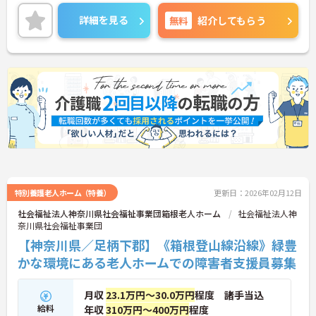
です。プライベートの時間も確保しやすいです。ご
興味のある方には面接のポイントをお伝えしますの
詳細を見る
無料
紹介してもらう
で、お気軽にお問い合わせください。
特別養護老人ホーム（特養）
更新日：2026年02月12日
社会福祉法人神奈川県社会福祉事業団箱根老人ホーム
社会福祉法人神
奈川県社会福祉事業団
【神奈川県／足柄下郡】《箱根登山線沿線》緑豊
かな環境にある老人ホームでの障害者支援員募集
月収
23.1万円～30.0万円
程度 諸手当込
給料
年収
310万円～400万円
程度