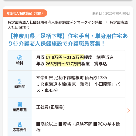
介護老人保健施設（老健）
更新日：2025年06月06日
特定医療法人社団研精会老人保健施設デンマークイン箱根
特定医療法
人社団研精会
【神奈川県／足柄下郡】住宅手当・単身用住宅あ
り◎介護老人保健施設で介護職員募集！
月収
17.8万円～21.5万円
程度 諸手当込
給料
年収
263万円～317万円
程度 賞与込
神奈川県 足柄下郡箱根町 仙石原1285
ＪＲ東海道本線(東京－熱海)「小田原駅」バ
勤務地
ス・車45分
正社員(正職員)
雇用形態
■高校以上 ■資格・経験不問 ■PCの基本操
応募要件
作