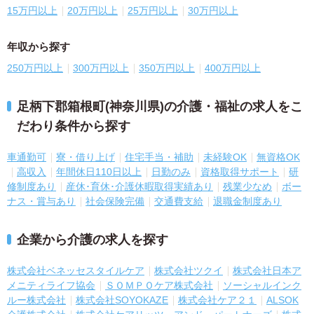
15万円以上
20万円以上
25万円以上
30万円以上
年収から探す
250万円以上
300万円以上
350万円以上
400万円以上
足柄下郡箱根町(神奈川県)の介護・福祉の求人をこ
だわり条件から探す
車通勤可
寮・借り上げ
住宅手当・補助
未経験OK
無資格OK
高収入
年間休日110日以上
日勤のみ
資格取得サポート
研
修制度あり
産休･育休･介護休暇取得実績あり
残業少なめ
ボー
ナス・賞与あり
社会保険完備
交通費支給
退職金制度あり
企業から介護の求人を探す
株式会社ベネッセスタイルケア
株式会社ツクイ
株式会社日本ア
メニティライフ協会
ＳＯＭＰＯケア株式会社
ソーシャルインク
ルー株式会社
株式会社SOYOKAZE
株式会社ケア２１
ALSOK