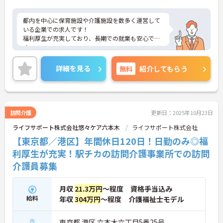
都内を中心に保育施設や介護施設を数多く運営して
いる企業での求人です！
福利厚生が充実しており、長期での就業も安心で
す。
また、年間休日数120日で、プライベートとの両立
もしやすい環境が整っております。
詳細を見る
無料
紹介してもらう
ご興味ある方には、面接のポイントなど、さらに詳
細をお話致しますのでお気軽にご相談ください。
訪問介護
更新日：2025年10月23日
ライフサポート株式会社悠々ケア六本木
ライフサポート株式会社
【東京都／港区】年間休日120日！日勤のみ◎福
利厚生が充実！駅チカの訪問介護事業所での訪問
介護員募集
月収
21.3万円
～程度 資格手当込み
給料
年収
304万円
～程度 介護福祉士モデル
東京都 港区 六本木六丁目5番25号