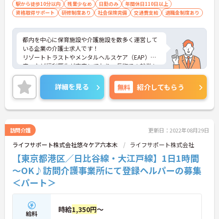
駅から徒歩10分以内
残業少なめ
日勤のみ
年間休日110日以上
資格取得サポート
研修制度あり
社会保険完備
交通費支給
退職金制度あり
都内を中心に保育施設や介護施設を数多く運営して
いる企業の介護士求人です！
リゾートトラストやメンタルヘルスケア（EAP）制
度、など福利厚生が充実しており、長期での就業も
安心です。
また、年間休日数120日、残業も少なめでプライベ
詳細を見る
無料
紹介してもらう
ートとの両立が出来る環境が整っております。
ご興味ある方には、面接のポイントなど、さらに詳
細をお話致しますのでお気軽にご相談ください。
訪問介護
更新日：2022年08月29日
ライフサポート株式会社悠々ケア六本木
ライフサポート株式会社
【東京都港区／日比谷線・大江戸線】1日1時間
～OK♪訪問介護事業所にて登録ヘルパーの募集
＜パート＞
時給
1,350円
～
給料