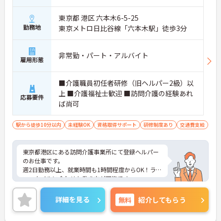
東京都 港区 六本木6-5-25
勤務地
東京メトロ日比谷線「六本木駅」徒歩3分
非常勤・パート・アルバイト
雇用形態
■介護職員初任者研修（旧ヘルパー2級）以
上 ■介護福祉士歓迎 ■訪問介護の経験あれ
応募要件
ば尚可
駅から徒歩10分以内
未経験OK
資格取得サポート
研修制度あり
交通費支給
東京都港区にある訪問介護事業所にて登録ヘルパー
のお仕事です。
週2日勤務以上、就業時間も1時間程度からOK！ライ
フスタイルに合わせた働き方が可能です。
ご興味ある方には、面接対策ポイントなど、さらに
詳細をお話しいたしますのでお気軽にご相談くださ
詳細を見る
無料
紹介してもらう
い。