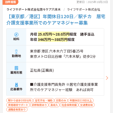
ントもお伝えしますので是非ご応募お待ちしており
訪問看護
更新日：2025年10月23日
ます。
ライフサポート株式会社悠々ケア六本木
ライフサポート株式会社
【東京都／港区】年間休日120日／駅チカ 居宅
介護支援事業所でのケアマネジャー募集
月収
25.0万円～28.0万円
程度 諸手当込
給料
年収
346万円～388万円
程度
東京都 港区 六本木六丁目5番25号
勤務地
東京メトロ日比谷線「六本木駅」徒歩1分
正社員(正職員)
雇用形態
■介護支援専門員免許 ※居宅介護支援事業
応募要件
所でのケアマネジャー経験 あれば尚可
駅から徒歩10分以内
住宅手当・補助
日勤のみ
年間休日110日以上
資格取得サポート
研修制度あり
高収入
社会保険完備
交通費支給
退職金制度あり