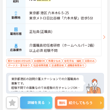
給料
東京都 港区 六本木6-5-25
勤務地
東京メトロ日比谷線「六本木駅」徒歩5分
正社員(正職員)
雇用形態
介護職員初任者研修（ホームヘルパー2級）
応募要件
以上必須 経験不問
駅から徒歩10分以内
未経験OK
残業少なめ
住宅手当・補助
日勤のみ
ボーナス・賞与あり
社会保険完備
交通費支給
退職金制度あり
東京都港区の訪問介護ステーションでの介護職員の
募集です。
経験不問での募集なので未経験の方チャレンジOK！
18時までの勤務なのでプライベートと両立しやすい
環境です。
ご興味のある方は、面接のポイントをお伝えします
詳細を見る
無料
紹介してもらう
のでお気軽にお問い合せください。