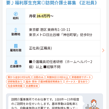
要♪福利厚生充実◎訪問介護士募集 《正社員》
月収
26.0万円
～
給料
東京都 港区 東麻布1-10-11
勤務地
東京メトロ日比谷線「神谷町駅」徒歩8分
正社員(正職員)
雇用形態
■介護職員初任者研修（ホームヘルパー2
応募要件
級）以上 ■経験不問
駅から徒歩10分以内
日勤のみ
年間休日110日以上
資格取得サポート
研修制度あり
産休･育休･介護休暇取得実績あり
ボーナス・賞与あり
社会保険完備
交通費支給
訪問介護事業所でのお仕事です。1日8件～15件程度
のご訪問をお任せいたします。基本移動は自転車と
なり、自動車免許は不要です。研修制度も整ってお