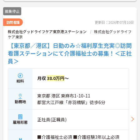
募集停止
訪問看護
更新日：2026年07月10日
株式会社グッドライフケア東京港ステーション
株式会社グッドライフ
ケア東京
【東京都／港区】日勤のみ☆福利厚生充実◎訪問
看護ステーションにて介護福祉士の募集！＜正社
員＞
月収
38.0万円
～
給料
東京都 港区 東麻布1-10-11
勤務地
都営大江戸線「赤羽橋駅」徒歩6分
正社員(正職員)
雇用形態
■介護福祉士必須 ■介護経験3年以上必須