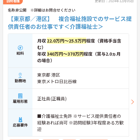
訪問看護
更新日：2024年12月05日
名称非公開 ※詳細はお問合せください
【東京都／港区】 複合福祉施設でのサービス提
供責任者のお仕事です＜介護福祉士＞
月収
22.0万円～25.5万円
程度（資格手当含
む）
給料
年収
340万円～370万円
程度（賞与2.0ヵ月
の場合）
東京都 港区
勤務地
東京メトロ日比谷線
正社員(正職員)
雇用形態
■介護福祉士免許 ※サービス提供責任者の
経験あれば尚可 ※訪問経験3年程度ある方歓
応募要件
迎