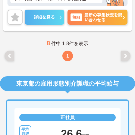
り安心してスタートいただけます。ライフスタイル
に合わせて週休3日や残業なしなど多様な働き方も
最新の募集状況を問
選択できます♪ご興味のある方には、面接対策ポイ
詳細を見る
無料
い合わせる
ントなど、さらに詳細をお話しいたしますのでお気
軽にご相談ください！
8
件中 1-8件を表示
1
東京都の雇用形態別介護職の平均給与
正社員
26.6