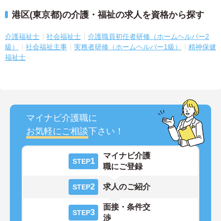
港区(東京都)の介護・福祉の求人を資格から探す
介護福祉士
社会福祉士
介護職員初任者研修（ホームヘルパー2
級）
社会福祉主事
実務者研修（ホームヘルパー1級）
精神保健
福祉士
マイナビ介護職に
お気軽にご相談
下さい！
マイナビ介護
1
STEP
職にご登録
2
求人のご紹介
STEP
面接・条件交
3
STEP
渉