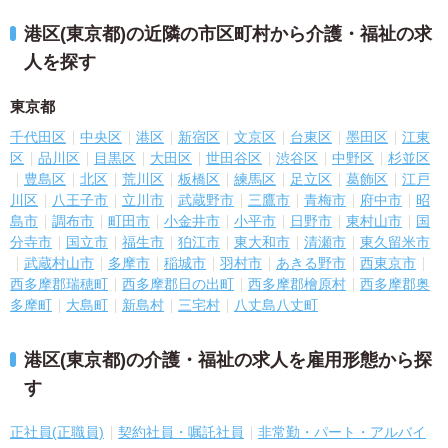
港区(東京都)の近隣の市区町村から介護・福祉の求
人を探す
東京都
千代田区
中央区
港区
新宿区
文京区
台東区
墨田区
江東
区
品川区
目黒区
大田区
世田谷区
渋谷区
中野区
杉並区
豊島区
北区
荒川区
板橋区
練馬区
足立区
葛飾区
江戸
川区
八王子市
立川市
武蔵野市
三鷹市
青梅市
府中市
昭
島市
調布市
町田市
小金井市
小平市
日野市
東村山市
国
分寺市
国立市
福生市
狛江市
東大和市
清瀬市
東久留米市
武蔵村山市
多摩市
稲城市
羽村市
あきる野市
西東京市
西多摩郡瑞穂町
西多摩郡日の出町
西多摩郡檜原村
西多摩郡奥
多摩町
大島町
新島村
三宅村
八丈島八丈町
港区(東京都)の介護・福祉の求人を雇用形態から探
す
正社員(正職員)
契約社員・嘱託社員
非常勤・パート・アルバイ