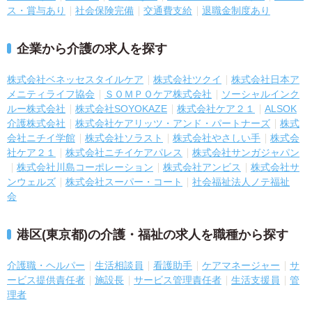
ス・賞与あり
社会保険完備
交通費支給
退職金制度あり
企業から介護の求人を探す
株式会社ベネッセスタイルケア
株式会社ツクイ
株式会社日本ア
メニティライフ協会
ＳＯＭＰＯケア株式会社
ソーシャルインク
ルー株式会社
株式会社SOYOKAZE
株式会社ケア２１
ALSOK
介護株式会社
株式会社ケアリッツ・アンド・パートナーズ
株式
会社ニチイ学館
株式会社ソラスト
株式会社やさしい手
株式会
社ケア２１
株式会社ニチイケアパレス
株式会社サンガジャパン
株式会社川島コーポレーション
株式会社アンビス
株式会社サ
ンウェルズ
株式会社スーパー・コート
社会福祉法人ノテ福祉
会
港区(東京都)の介護・福祉の求人を職種から探す
介護職・ヘルパー
生活相談員
看護助手
ケアマネージャー
サ
ービス提供責任者
施設長
サービス管理責任者
生活支援員
管
理者