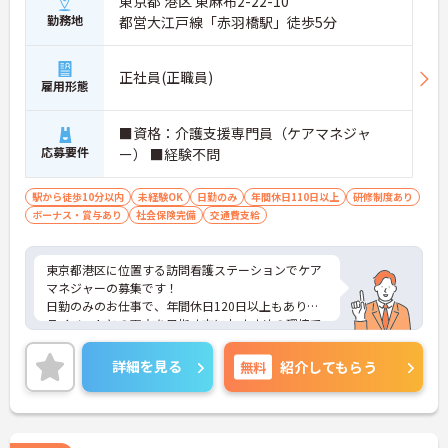
東京都 港区 東麻布2-22-10
勤務地
都営大江戸線「赤羽橋駅」徒歩5分
正社員(正職員)
雇用形態
■資格：介護支援専門員（ケアマネジャ
応募要件
ー） ■経験不問
駅から徒歩10分以内
未経験OK
日勤のみ
年間休日110日以上
研修制度あり
ボーナス・賞与あり
社会保険完備
交通費支給
東京都港区に位置する訪問看護ステーションでケア
マネジャーの募集です！
日勤のみのお仕事で、年間休日120日以上もありプ
ライベートとの両立を目指す方におすすめの環境で
す◎最寄り駅から徒歩圏内のため通勤も楽々♪天候
に左右されず通勤ができます！賞与制度があり、頑
詳細を見る
無料
紹介してもらう
張りが評価されてしっかりと還元されます。丁寧な
研修とフォロー体制で、ご自身のスキルアップもで
きます！
こちらの求人にご興味がございましたら面接のポイ