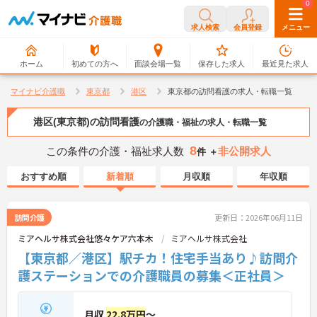
0
0
求人検索
会員登録
メニュー
ホーム
初めての方へ
面談会場一覧
保存した求人
最近見た求人
マイナビ介護職
東京都
港区
東京都の訪問看護の求人・転職一覧
港区(東京都)の訪問看護
の介護職・福祉の求人・転職一覧
8
この条件の介護・福祉求人数
非公開求人
件 ＋
おすすめ順
新着順
月収順
年収順
訪問介護
更新日：2026年06月11日
ミアヘルサ株式会社悠々ケア六本木
ミアヘルサ株式会社
【東京都／港区】駅チカ！住宅手当あり♪訪問介
護ステーションでの介護職員の募集＜正社員＞
月収
22.8万円
～