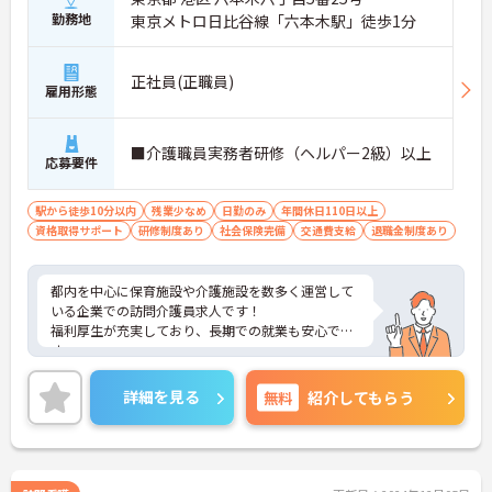
勤務地
東京メトロ日比谷線「六本木駅」徒歩1分
正社員(正職員)
雇用形態
■介護職員実務者研修（ヘルパー2級）以上
応募要件
駅から徒歩10分以内
残業少なめ
日勤のみ
年間休日110日以上
資格取得サポート
研修制度あり
社会保険完備
交通費支給
退職金制度あり
都内を中心に保育施設や介護施設を数多く運営して
いる企業での訪問介護員求人です！
福利厚生が充実しており、長期での就業も安心で
す。
また、年間休日数120日で、プライベートとの両立
もしやすい環境が整っております。
詳細を見る
無料
紹介してもらう
ご興味ある方には、面接のポイントなど、さらに詳
細をお話致しますのでお気軽にご相談ください。