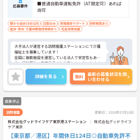
■普通自動車運転免許（AT限定可）あれば
応募要件
尚可
駅から徒歩10分以内
日勤のみ
資格取得サポート
研修制度あり
産休･育休･介護休暇取得実績あり
社会保険完備
大手法人が運営する訪問看護ステーションにて介護
福祉士を募集しています！
全国に複数施設を運営している法人で安定性もあ
り、福利厚生も充実◎長くお仕事したい方におすす
めです！
最新の募集状況を問
日勤のお仕事なのでプライベートと両立がしやすく
詳細を見る
無料
い合わせる
プライベートやご家庭の時間を大切にしていただけ
ます♪
ご興味のある方には、面接対策ポイントなど、さら
に詳細をお話しいたしますのでお気軽にご相談くだ
募集停止
さい！
訪問看護
更新日：2026年07月10日
株式会社グッドライフケア東京港ステーション
株式会社グッドライフ
ケア東京
【東京都／港区】年間休日124日◎自動車免許不