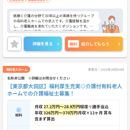
医療と介護の分野で30年以上の実績を持つグループ
の有料老人ホームでの求人です。介護経験を活か
し、介護職員を束ねていただくポジションです。
様々な手当が用意されており、福利厚生も充実して
おりますので安心して働いていただけます。年次・
役職に応じた研修も充実しており、スキルアップも
詳細を見る
無料
紹介してもらう
めざせる環境です。ご興味を持たれた方は面接対策
ポイントや求人の詳細などお話しいたしますのでお
気軽にお問い合わせ下さい。
有料老人ホーム
更新日：2026年08月04日
名称非公開 ※詳細はお問合せください
【東京都大田区】福利厚生充実◎介護付有料老人
ホームでの介護福祉士募集！
月収
27.2万円～28.9万円
程度※諸手当込
年収
326万円～370万円
月収×12ヶ月 賞与
給料
含まず算出