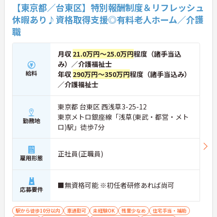
【東京都／台東区】特別報酬制度＆リフレッシュ
休暇あり♪資格取得支援◎有料老人ホーム／介護
職
月収
21.0万円～25.0万円
程度（諸手当込
み）／介護福祉士
給料
年収
290万円～350万円
程度（諸手当込み）
／介護福祉士
東京都 台東区 西浅草3-25-12
東京メトロ銀座線「浅草(東武・都営・メト
勤務地
ロ)駅」徒歩7分
正社員(正職員)
雇用形態
■無資格可能 ※初任者研修あれば尚可
応募要件
駅から徒歩10分以内
車通勤可
未経験OK
残業少なめ
住宅手当・補助