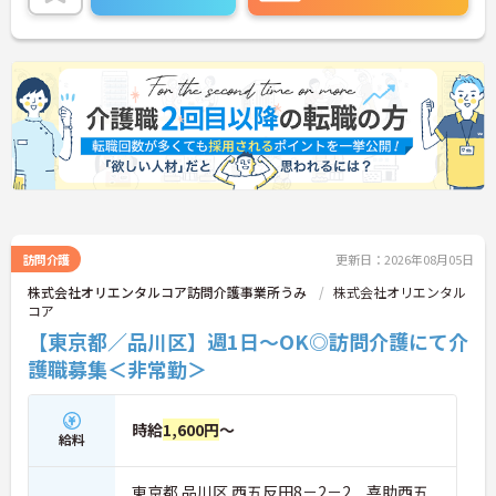
訪問介護
更新日：2026年08月05日
株式会社オリエンタルコア訪問介護事業所うみ
株式会社オリエンタル
コア
【東京都／品川区】週1日～OK◎訪問介護にて介
護職募集＜非常勤＞
時給
1,600円
～
給料
東京都 品川区 西五反田8－2－2 喜助西五