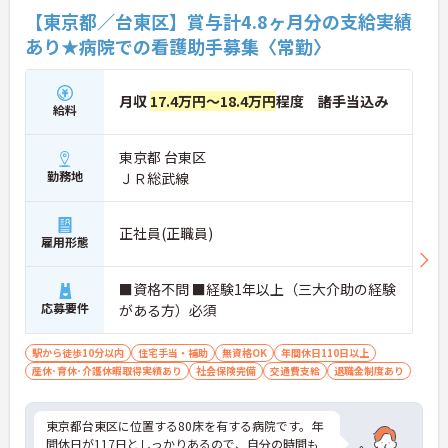
【東京都／台東区】賞与計4.8ヶ月分の支給実績
あり★病院での看護助手募集〈常勤〉
月収
17.4万円～18.4万円
程度 諸手当込み
給料
東京都 台東区
勤務地
ＪＲ総武線
正社員(正職員)
雇用形態
■資格不問 ■経験1年以上（三大介助の経験
応募要件
がある方）必須
駅から徒歩10分以内
住宅手当・補助
無資格OK
年間休日110日以上
産休･育休･介護休暇取得実績あり
社会保険完備
交通費支給
退職金制度あり
東京都台東区に位置する80床を有する病院です。年
間休日が117日としっかりあるので、自分の時間も