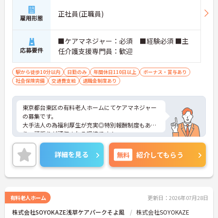
正社員(正職員)
雇用形態
■ケアマネジャー：必須 ■経験必須 ■主
応募要件
任介護支援専門員：歓迎
駅から徒歩10分以内
日勤のみ
年間休日110日以上
ボーナス・賞与あり
社会保険完備
交通費支給
退職金制度あり
東京都台東区の有料老人ホームにてケアマネジャー
の募集です。
大手法人の為福利厚生が充実◎特別報酬制度もあ
り、頑張りが評価される環境です！
リフレッシュ休暇が年間17日とプライベートとの両
立も可能です。
詳細を見る
無料
紹介してもらう
ご興味のある方には、面接対策ポイントなどさらに
詳細をお話いたしますので、お気軽にご相談くださ
い。
有料老人ホーム
更新日：2026年07月28日
株式会社SOYOKAZE浅草ケアパークそよ風
株式会社SOYOKAZE