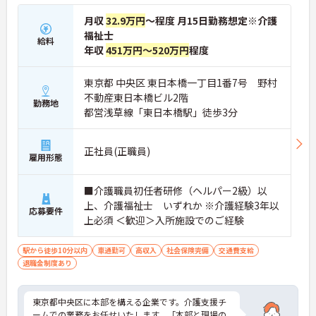
月収
32.9万円
～程度 月15日勤務想定※介護
福祉士
給料
年収
451万円～520万円
程度
東京都 中央区 東日本橋一丁目1番7号 野村
不動産東日本橋ビル2階
勤務地
都営浅草線「東日本橋駅」徒歩3分
正社員(正職員)
雇用形態
■介護職員初任者研修（ヘルパー2級）以
上、介護福祉士 いずれか ※介護経験3年以
応募要件
上必須 ＜歓迎＞入所施設でのご経験
駅から徒歩10分以内
車通勤可
高収入
社会保険完備
交通費支給
退職金制度あり
東京都中央区に本部を構える企業です。介護支援チ
ームでの業務をお任せいたします。「本部と現場の