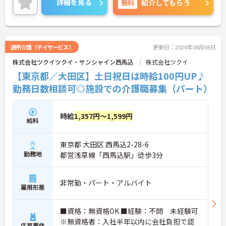
詳細を見る
無料
紹介してもらう
います★
ご興味のある方は、マイナビ介護職までお問い合わ
せください。
通所介護（デイサービス）
更新日：2026年08月06日
株式会社ツクイツクイ・サンシャイン西馬込
株式会社ツクイ
【東京都／大田区】土日祝日は時給100円UP♪
勤務日数相談可◎施設での介護職募集（パート）
時給
1,357円～1,599円
給料
東京都 大田区 西馬込2-28-6
勤務地
都営浅草線「西馬込駅」徒歩3分
非常勤・パート・アルバイト
雇用形態
■資格：無資格OK ■経験：不問 未経験可
※無資格者：入社半年以内に会社負担で認
応募要件