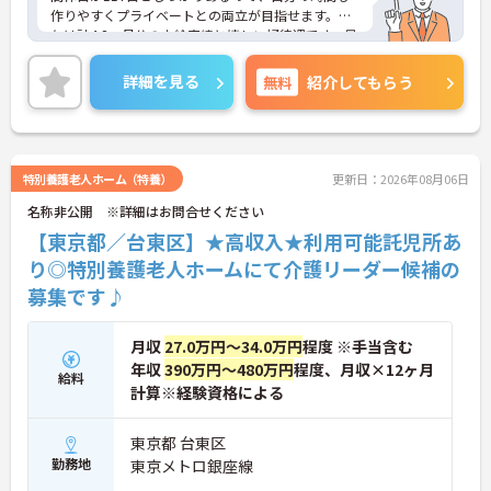
作りやすくプライベートとの両立が目指せます。賞
与は計4.8ヶ月分の支給実績と嬉しい好待遇です。最
寄り駅から徒歩3分とアクセス抜群な立地にござい
ます。ご興味のある方には、面接対策ポイントな
詳細を見る
無料
紹介してもらう
ど、さらに詳細をお話しいたしますのでお気軽にご
相談ください！
特別養護老人ホーム（特養）
更新日：2026年08月06日
名称非公開 ※詳細はお問合せください
【東京都／台東区】★高収入★利用可能託児所あ
り◎特別養護老人ホームにて介護リーダー候補の
募集です♪
月収
27.0万円～34.0万円
程度 ※手当含む
年収
390万円～480万円
程度、月収×12ヶ月
給料
計算※経験資格による
東京都 台東区
勤務地
東京メトロ銀座線