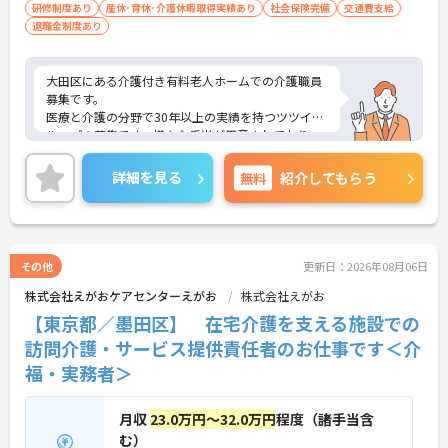
研修制度あり
産休･育休･介護休暇取得実績あり
社会保険完備
交通費支給
退職金制度あり
大田区にある介護付き有料老人ホームでの介護職員
募集です。
医療と介護の分野で30年以上の実績を持つツツイグ
ループの募集です。様々な手当が用意されており、
福利厚生も充実しておりますので安心して働いてい
ただけます。
詳細を見る
無料
紹介してもらう
ご興味を持たれた方は面接対策ポイントや求人の詳
細などお話しいたしますのでお気軽にお問い合わせ
下さい。
その他
更新日：2026年08月06日
株式会社えがおケアセンターえがお
株式会社えがお
【東京都／墨田区】 在宅介護を支える施設での
訪問介護・サービス提供責任者のお仕事です＜介
福・実務者＞
月収
23.0万円～32.0万円
程度（諸手当含
む）