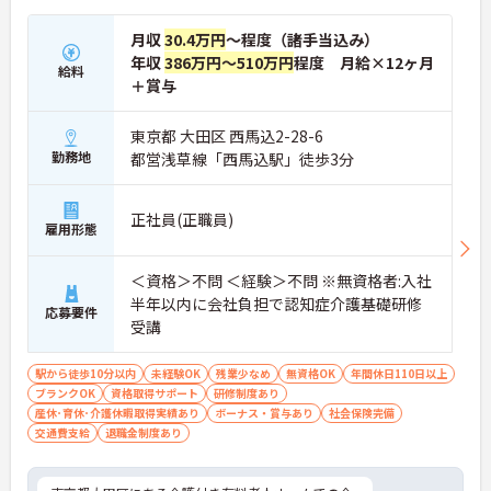
月収
30.4万円
～程度（諸手当込み）
年収
386万円～510万円
程度 月給×12ヶ月
給料
＋賞与
東京都 大田区 西馬込2-28-6
勤務地
都営浅草線「西馬込駅」徒歩3分
正社員(正職員)
雇用形態
＜資格＞不問 ＜経験＞不問 ※無資格者:入社
半年以内に会社負担で認知症介護基礎研修
応募要件
受講
駅から徒歩10分以内
未経験OK
残業少なめ
無資格OK
年間休日110日以上
ブランクOK
資格取得サポート
研修制度あり
産休･育休･介護休暇取得実績あり
ボーナス・賞与あり
社会保険完備
交通費支給
退職金制度あり