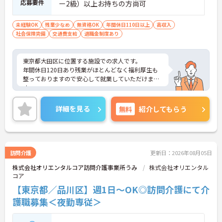
応募要件
ー2級）以上お持ちの方尚可
未経験OK
残業少なめ
無資格OK
年間休日110日以上
高収入
社会保険完備
交通費支給
退職金制度あり
東京都大田区に位置する施設での求人です。
年間休日120日あり残業がほとんどなく福利厚生も
整っておりますので安心して就業していただけま
す。
ご興味のある方はお気軽にお問い合わせ下さい。
詳細を見る
無料
紹介してもらう
訪問介護
更新日：2026年08月05日
株式会社オリエンタルコア訪問介護事業所うみ
株式会社オリエンタル
コア
【東京都／品川区】週1日～OK◎訪問介護にて介
護職募集＜夜勤専従＞