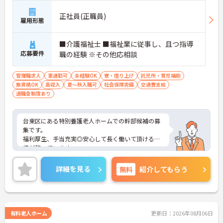
正社員(正職員)
雇用形態
■介護福祉士 ■福祉業に従事し、且つ指導
応募要件
職の経験 ※その他応相談
管理職求人
車通勤可
未経験OK
寮・借り上げ
託児所・育児補助
無資格OK
高収入
夏～秋入職可
社会保険完備
交通費支給
退職金制度あり
台東区にある特別養護老人ホームでの幹部候補の募
集です。
福利厚生、手当充実◎安心して長く働いて頂ける環
境が整っています。
また利用可能託児所あり★子育て世代の方にもオス
スメです！
詳細を見る
無料
紹介してもらう
あなたの経験やスキルを活かして、高齢者の皆さま
が安心して過ごせる空間づくりにチャレンジしてみ
ませんか？
ご興味ある方には、面接対策ポイントなど、詳細を
お話しいたしますのでお気軽にご相談ください。
有料老人ホーム
更新日：2026年08月06日