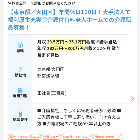
名称非公開 ※詳細はお問合せください
【東京都／大田区】年間休日110日！大手法人で
福利厚生充実◎介護付有料老人ホームでの介護職
員募集！
月収
23.5万円～25.1万円
程度※諸手当込
年収
282万円～301万円
月収×12ヶ月 賞与
給料
含まず算出
東京都 大田区
勤務地
都営浅草線
正社員(正職員)
雇用形態
■介護福祉士もしくは実務者研修 必須 ■
ご入居者様に丁寧に寄り添い、向き合える
応募要件
方 ■介護現場のご経験が3年以上の方
駅から徒歩10分以内
残業少なめ
年間休日110日以上
資格取得サポート