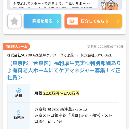
も安心してスタートできるよう、手厚いサポート体
制が整っています。引き継ぎの際は、書面だけで済
ませることはなく、必ず先輩スタッフが同行して丁
寧に指導を行います。 ご利用者様の住み慣れたご自
詳細を見る
無料
紹介してもらう
宅で、1対1でじっくりと向き合うケアができるた
め、「もっと丁寧に、親切に介護をしたい」という
想いをお持ちの方にぴったりの環境です。
＜子育て・家族を大切にする制度が豊富＞「進研ゼ
ミ」の割引や保育手当など、ベネッセグループなら
有料老人ホーム
更新日：2026年07月30日
ではの家族向け福利厚生が非常に充実しています。
株式会社SOYOKAZE浅草ケアパークそよ風
株式会社SOYOKAZE
産前産後・育児休暇の取得実績や復帰支援はもちろ
ん、お子様の看護休暇や、ご家族の介護休暇・短縮
【東京都／台東区】福利厚生充実◎特別報酬あり
勤務制度なども整備されています。ライフステージ
♪有料老人ホームにてケアマネジャー募集！＜正
が変わっても、制度を活用しながら長く働き続けら
社員＞
れる、スタッフに優しい職場です。
月収
22.0万円～27.0万円
給料
東京都 台東区 西浅草3-25-12
東京メトロ銀座線「浅草(東武・都営・メト
勤務地
ロ)駅」徒歩7分