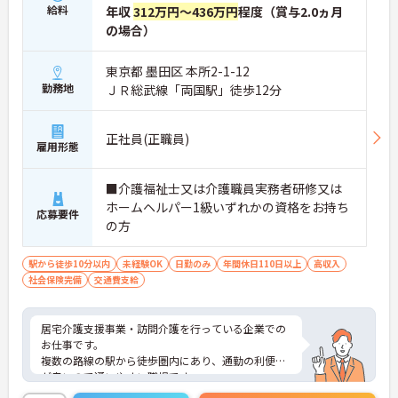
給料
年収
312万円～436万円
程度（賞与2.0ヵ月
の場合）
東京都 墨田区 本所2-1-12
勤務地
ＪＲ総武線「両国駅」徒歩12分
正社員(正職員)
雇用形態
■介護福祉士又は介護職員実務者研修又は
ホームヘルパー1級いずれかの資格をお持ち
応募要件
の方
駅から徒歩10分以内
未経験OK
日勤のみ
年間休日110日以上
高収入
社会保険完備
交通費支給
居宅介護支援事業・訪問介護を行っている企業での
お仕事です。
複数の路線の駅から徒歩圏内にあり、通勤の利便性
が良いので通いやすい職場です。
年間休日数が110日とプライベートも大切にしなが