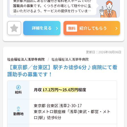
東京都大田区にある介護付き有料老人ホームでの介
護職員の募集です。くつろぎの場として穏やかに生
活いただけるよう、サービスの提供を行っていま
す。
年間休日が119日もあるので、プライベートを大切
にしながらご勤務いただけます。また昇給・賞与制
詳細を見る
無料
紹介してもらう
度があり、頑張りがきちんと評価される職場です。
ご興味のある方には、面接対策ポイントなど、さら
に詳細をお話しいたしますのでお気軽にご相談くだ
さい！
更新日：2026年08月06日
社会福祉法人浅草寺病院
社会福祉法人浅草寺病院
【東京都／台東区】駅チカ徒歩6分♪病院にて看
護助手の募集です！
月収
17.2万円～25.0万円
程度
給料
東京都 台東区 浅草2-30-17
東京メトロ銀座線「浅草(東武・都営・メト
勤務地
ロ)駅」徒歩6分