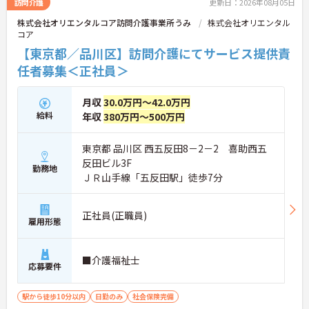
訪問介護
更新日：2026年08月05日
株式会社オリエンタルコア訪問介護事業所うみ
株式会社オリエンタル
コア
【東京都／品川区】訪問介護にてサービス提供責
任者募集＜正社員＞
月収
30.0万円～42.0万円
給料
年収
380万円～500万円
東京都 品川区 西五反田8－2－2 喜助西五
反田ビル3F
勤務地
ＪＲ山手線「五反田駅」徒歩7分
正社員(正職員)
雇用形態
■介護福祉士
応募要件
駅から徒歩10分以内
日勤のみ
社会保険完備