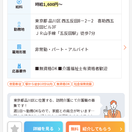
時給
1,600円
～
給料
東京都 品川区 西五反田8－2－2 喜助西五
反田ビル3F
勤務地
ＪＲ山手線「五反田駅」徒歩7分
非常勤・パート・アルバイト
雇用形態
■無資格OK ■介護福祉士有資格者歓迎
応募要件
夜勤専従
駅から徒歩10分以内
無資格OK
社会保険完備
東京都品川区に位置する、訪問介護にて介護職の募
集です！
週1日～勤務OKなので、家庭との両立が叶います◎
駅から徒歩2分の好立地なので通勤らくらくです♪
ご興味のある方には、面接対策ポイントなど、さら
に詳細をお話しいたしますのでお気軽にご相談くだ
詳細を見る
無料
紹介してもらう
さい！