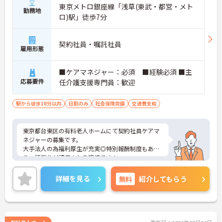
東京メトロ銀座線「浅草(東武・都営・メト
勤務地
ロ)駅」徒歩7分
契約社員・嘱託社員
雇用形態
■ケアマネジャー：必須 ■経験必須 ■主
応募要件
任介護支援専門員：歓迎
駅から徒歩10分以内
日勤のみ
社会保険完備
交通費支給
東京都台東区の有料老人ホームにて契約社員ケアマ
ネジャーの募集です。
大手法人の為福利厚生が充実◎特別報酬制度もあ
り、頑張りが評価される環境です！
リフレッシュ休暇が年間17日とプライベートとの両
立も可能です。
詳細を見る
無料
紹介してもらう
ご興味のある方には、面接対策ポイントなどさらに
詳細をお話いたしますので、お気軽にご相談くださ
い。