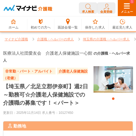
0
1
求人検索
会員登録
メニュー
ホーム
初めての方へ
面談会場一覧
保存した求人
最近見た求人
マイナビ介護職
介護職・ヘルパーの求人
埼玉県の介護職・ヘルパー求人
医療法人社団愛友会 介護老人保健施設一心館
の介護職・ヘルパー求
人
非常勤・パート・アルバイト
介護老人保健施設
（老健）
【埼玉県／北足立郡伊奈町】週2日
～勤務可☆介護老人保健施設での
介護職の募集です！＜パート＞
更新日：2025年11月14日 求人番号：10127450
勤務地