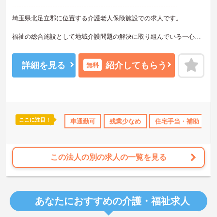
埼玉県北足立郡に位置する介護老人保険施設での求人です。
福祉の総合施設として地域介護問題の解決に取り組んでいる一心館
の介護老人保健施設で、リハビリ・看護・介護の3点から利用者さま
の暮らしの安全を守っています。
詳細を見る
紹介してもらう
無料
まごころのこもったケアで利用者さまの自立支援と家庭復帰をサポ
ートしています。
施設は開放感のあるつくりを採用し、利用者さまが気持ちよく生活
できるよう配慮しました。
ここに注目！
宅手当・補助
託児所・育児補助
車通勤可
残業少なめ
日勤のみ
年間休日110日以上
住宅手当・補助
育児休暇の取得実績も多数ありますので、長期的に勤務することが
可能です。
ご興味のある方は面接ポイント等をお伝えいたしますので、お気軽
この法人の別の求人の一覧を見る
にご相談ください。
あなたにおすすめの介護・福祉求人