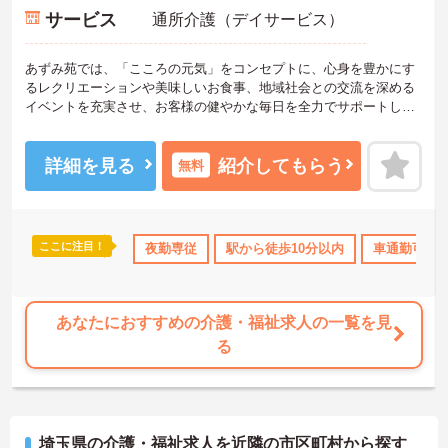
サービス
通所介護（デイサービス）
あずみ苑では、「こころの元気」をコンセプトに、心身を豊かにす
るレクリエーションや美味しいお食事、地域社会との交流を深める
イベントを充実させ、お客様の健やかな毎日を全力でサポートして
います。
「職員のはたらきやすい職場づくり」にも力をいれており、ワーク
ライフバランスを大切にしています。福利厚生も充実しており、長
詳細を見る
紹介してもらう
無料
く安心して働いていいただける環境です。社内外研修制度も充実し
ておりスキルアップも目指せます。ご興味のある方は是非お気軽に
お問い合わせください。
ここに注目！
保険完備
交通費支給
夜勤専従
駅から徒歩10分以内
車通勤可
あなたにおすすめの介護・福祉求人の一覧を見
る
埼玉県の介護・福祉求人を近隣の市区町村から探す