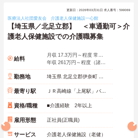
更新日：2026年03月31日 求人番号：599069
医療法人社団愛友会 介護老人保健施設一心館
【埼玉県／北足立郡】 ＜車通勤可＞介
護老人保健施設での介護職募集
月収 17.3万円～程度 常勤モデル
給料
年収 261万円～程度（諸手当込み） 常勤モデル
勤務地
埼玉県 北足立郡伊奈町 北足立郡小室8113
最寄り駅
ＪＲ高崎線「上尾駅」バス・車23分
資格/職種
■介護経験 2年以上
雇用形態
正社員(正職員)
サービス
介護老人保健施設（老健）