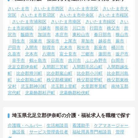
さいたま市
さいたま市西区
さいたま市北区
さいたま市大
宮区
さいたま市見沼区
さいたま市中央区
さいたま市桜区
さいたま市浦和区
さいたま市南区
さいたま市緑区
さい
たま市岩槻区
川越市
熊谷市
川口市
行田市
秩父市
所
沢市
飯能市
加須市
本庄市
東松山市
春日部市
狭山市
羽生市
鴻巣市
深谷市
上尾市
草加市
越谷市
蕨市
戸田市
入間市
朝霞市
志木市
和光市
新座市
桶川市
久喜市
北本市
八潮市
富士見市
三郷市
蓮田市
坂戸市
幸手市
鶴ヶ島市
日高市
吉川市
ふじみ野市
白岡市
北足立郡伊奈町
入間郡三芳町
入間郡毛呂山町
入間郡越生
町
比企郡滑川町
比企郡嵐山町
比企郡小川町
比企郡川島
町
比企郡鳩山町
秩父郡横瀬町
秩父郡皆野町
秩父郡東秩
父村
児玉郡神川町
児玉郡上里町
大里郡寄居町
南埼玉郡
宮代町
北葛飾郡杉戸町
北葛飾郡松伏町
埼玉県北足立郡伊奈町の介護・福祉求人を職種で探す
介護職・ヘルパー
生活相談員
看護助手
ケアマネージャー
施設長
サービス管理責任者
福祉用具専門相談員
管理