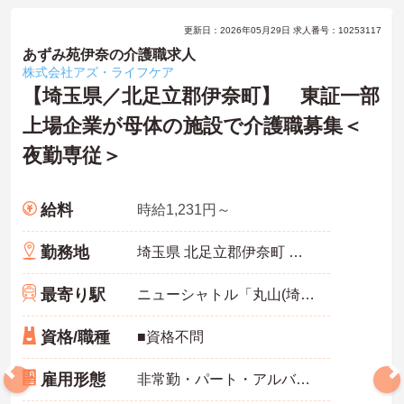
更新日：2026年05月29日 求人番号：10253117
あずみ苑伊奈の介護職求人
株式会社アズ・ライフケア
【埼玉県／北足立郡伊奈町】 東証一部
上場企業が母体の施設で介護職募集＜
夜勤専従＞
給料
時給1,231円～
勤務地
埼玉県 北足立郡伊奈町 小室1024-1
最寄り駅
ニューシャトル「丸山(埼玉)駅」徒歩2分
資格/職種
■資格不問
雇用形態
非常勤・パート・アルバイト