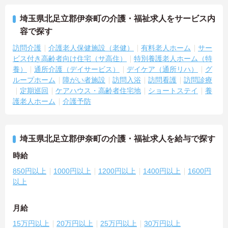
埼玉県北足立郡伊奈町の介護・福祉求人をサービス内
容で探す
訪問介護
介護老人保健施設（老健）
有料老人ホーム
サー
ビス付き高齢者向け住宅（サ高住）
特別養護老人ホーム（特
養）
通所介護（デイサービス）
デイケア（通所リハ）
グ
ループホーム
障がい者施設
訪問入浴
訪問看護
訪問診療
定期巡回
ケアハウス・高齢者住宅地
ショートステイ
養
護老人ホーム
介護予防
埼玉県北足立郡伊奈町の介護・福祉求人を給与で探す
時給
850円以上
1000円以上
1200円以上
1400円以上
1600円
以上
月給
15万円以上
20万円以上
25万円以上
30万円以上