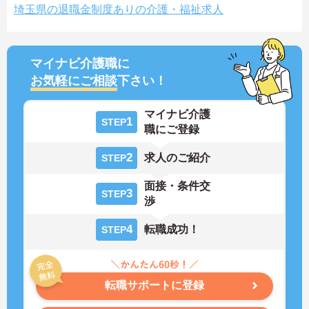
埼玉県の退職金制度ありの介護・福祉求人
マイナビ介護職に
お気軽にご相談
下さい！
マイナビ介護
1
STEP
職にご登録
2
求人のご紹介
STEP
面接・条件交
3
STEP
渉
4
転職成功！
STEP
転職サポートに登録