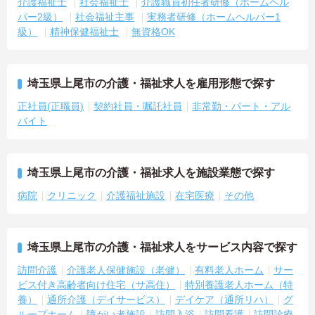
介護福祉士
社会福祉士
介護職員初任者研修（ホームヘル
パー2級）
社会福祉主事
実務者研修（ホームヘルパー1
級）
精神保健福祉士
無資格OK
埼玉県上尾市の介護・福祉求人を雇用形態で探す
正社員(正職員)
契約社員・嘱託社員
非常勤・パート・アル
バイト
埼玉県上尾市の介護・福祉求人を施設業態で探す
病院
クリニック
介護福祉施設
在宅医療
その他
埼玉県上尾市の介護・福祉求人をサービス内容で探す
訪問介護
介護老人保健施設（老健）
有料老人ホーム
サー
ビス付き高齢者向け住宅（サ高住）
特別養護老人ホーム（特
養）
通所介護（デイサービス）
デイケア（通所リハ）
グ
ループホーム
障がい者施設
訪問入浴
訪問看護
訪問診療