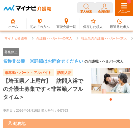
0
1
求人検索
会員登録
メニュー
ホーム
初めての方へ
面談会場一覧
保存した求人
最近見た求人
マイナビ介護職
介護職・ヘルパーの求人
埼玉県の介護職・ヘルパー求人
募集停止
名称非公開 ※詳細はお問合せください
の介護職・ヘルパー求人
非常勤・パート・アルバイト
訪問入浴
【埼玉県／上尾市】 訪問入浴で
の介護士募集です＜非常勤／フル
タイム＞
更新日：2026年04月16日 求人番号：647763
勤務地