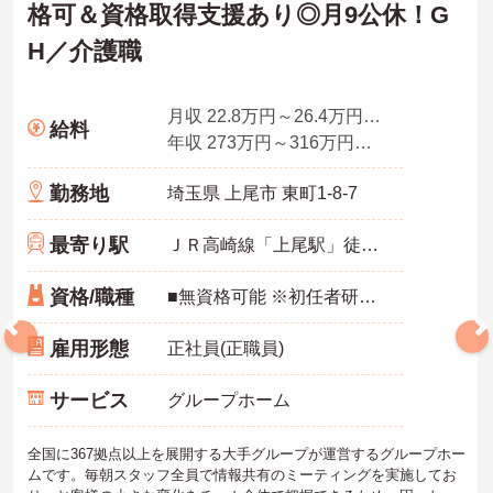
格可＆資格取得支援あり◎月9公休！G
H／介護職
月収 22.8万円～26.4万円程度（諸手当込み）／介護福祉士
給料
年収 273万円～316万円程度（諸手当込み）／介護福祉士
勤務地
埼玉県 上尾市 東町1-8-7
最寄り駅
ＪＲ高崎線「上尾駅」徒歩20分
資格/職種
■無資格可能 ※初任者研修あれば尚可
雇用形態
正社員(正職員)
サービス
グループホーム
全国に367拠点以上を展開する大手グループが運営するグループホー
ムです。毎朝スタッフ全員で情報共有のミーティングを実施してお