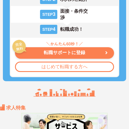
面接・条件交
3
STEP
渉
4
転職成功！
STEP
転職サポートに登録
はじめて転職する方へ
求人特集