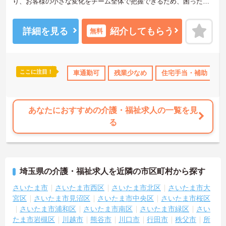
り、お客様の小さな変化をチーム全体で把握できるため、困った時
もすぐに相談できる安心の体制が整っています。待遇面では、賞与
年2回に加え、日々の努力や売上への寄与を評価する特別報酬が支給
されるため、高いモチベーションを保ちながら勤務できる環境で
詳細を見る
紹介してもらう
無料
す。さらに、清潔感があれば髪色やネイルなどの規定がなく、ご自
身の個性を大切にしながら自分らしいスタイルで働くことができま
す。認知症ケアの専門性を高めたい方にも最適な環境であり、手厚
い研修体制を通じて働きながらスキルアップを目指すことも可能で
ここに注目！
社会保険完備
交通費支給
車通勤可
退職金制度あり
残業少なめ
住宅手当・補助
す。年間17日のリフレッシュ休暇や定年後の再雇用制度など、長期
的にキャリアを描ける福利厚生も大きな魅力です。
★おすすめPOINT★
あなたにおすすめの介護・福祉求人の一覧を見
【チーム全体で情報を共有し、一人で抱え込まずに働ける環境で
る
す】
・毎朝スタッフ全員で情報共有のミーティングを実施しているた
め、お客様の変化や業務連絡を細やかに把握できます。
・困った時もすぐに相談してフォローし合える体制が整っているの
で、安心して業務に取り組むことが期待できます。
埼玉県の介護・福祉求人を近隣の市区町村から探す
【独自の特別報酬制度により、確かな収入アップが見込めます】
さいたま市
さいたま市西区
さいたま市北区
さいたま市大
・賞与年2回に加え、施設運営への貢献やチームワークを評価する特
宮区
さいたま市見沼区
さいたま市中央区
さいたま市桜区
別報酬が支給される仕組みがあります。
さいたま市浦和区
さいたま市南区
さいたま市緑区
さい
・目に見える形で日々の努力がしっかりと還元されることで、高い
たま市岩槻区
川越市
熊谷市
川口市
行田市
秩父市
所
モチベーションを保ちながら将来的な昇給を目指せます。