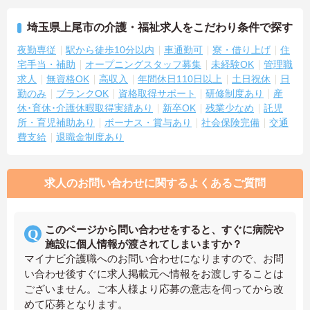
埼玉県上尾市の介護・福祉求人をこだわり条件で探す
夜勤専従
駅から徒歩10分以内
車通勤可
寮・借り上げ
住
宅手当・補助
オープニングスタッフ募集
未経験OK
管理職
求人
無資格OK
高収入
年間休日110日以上
土日祝休
日
勤のみ
ブランクOK
資格取得サポート
研修制度あり
産
休･育休･介護休暇取得実績あり
新卒OK
残業少なめ
託児
所・育児補助あり
ボーナス・賞与あり
社会保険完備
交通
費支給
退職金制度あり
求人のお問い合わせに関するよくあるご質問
このページから問い合わせをすると、すぐに病院や
施設に個人情報が渡されてしまいますか？
マイナビ介護職へのお問い合わせになりますので、お問
い合わせ後すぐに求人掲載元へ情報をお渡しすることは
ございません。ご本人様より応募の意志を伺ってから改
めて応募となります。