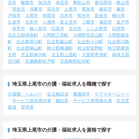
沢市
飯能市
加須市
本庄市
東松山市
春日部市
狭山市
羽生市
鴻巣市
深谷市
上尾市
草加市
越谷市
蕨市
【自分らしいスタイルを大切にしながら、無理のないペースで働け
ます】
戸田市
入間市
朝霞市
志木市
和光市
新座市
桶川市
・清潔感と節度があれば髪色やネイルなどの制限がないため、ご自
久喜市
北本市
八潮市
富士見市
三郷市
蓮田市
坂戸市
身の個性を尊重した働き方を叶えられます。
幸手市
鶴ヶ島市
日高市
吉川市
ふじみ野市
白岡市
・月平均残業時間が少なく、年間17日のリフレッシュ休暇も取得で
北足立郡伊奈町
入間郡三芳町
入間郡毛呂山町
入間郡越生
きる環境で、心身のゆとりを維持できます。
町
比企郡滑川町
比企郡嵐山町
比企郡小川町
比企郡川島
町
比企郡鳩山町
秩父郡横瀬町
秩父郡皆野町
秩父郡東秩
【手厚い資格取得支援や継続雇用制度で、将来の安心感が得られま
父村
児玉郡神川町
児玉郡上里町
大里郡寄居町
南埼玉郡
す】
宮代町
北葛飾郡杉戸町
北葛飾郡松伏町
・勤務時間内で受講可能な資格取得サポートが整備されているた
め、働きながら着実に認知症ケアの専門性を磨けます。
・65歳の定年後も70歳まで勤務可能な再雇用制度が設けられてお
り、一つの職場で安定して長く活躍し続けることが可能です。
埼玉県上尾市の介護・福祉求人を職種で探す
介護職・ヘルパー
生活相談員
看護助手
ケアマネージャー
サービス提供責任者
施設長
サービス管理責任者
生活支
援員
管理者
埼玉県上尾市の介護・福祉求人を資格で探す