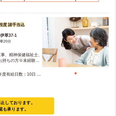
円程度 諸手当込
草37-1
車20分
主事、精神保健福祉士、
お持ちの方※未経験も
件あり） ■普通自動車
必須
停止しております。
認も承ります。