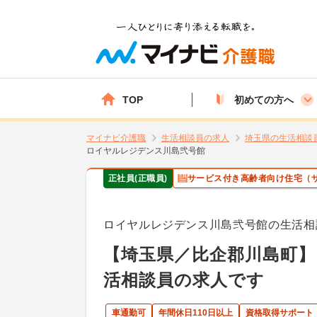
TOP
初めての方へ
マイナビ介護職
生活相談員の求人
埼玉県の生活相談
ロイヤルレジデンス川島弐号館
正社員(正職員)
サービス付き高齢者向け住宅（
ロイヤルレジデンス川島弐号館の生活相
【埼玉県／比企郡川島町
活相談員の求人です
車通勤可
年間休日110日以上
資格取得サポート