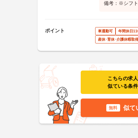
備考：※シフト
ポイント
車通勤可
年間休日11
産休･育休･介護休暇取
こちらの求
似ている条
似て
無料