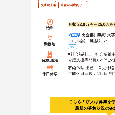
交通費支給
退職金制度あり
月収 23.0万円～25.0万
給料
埼玉県
比企郡川島町 大字伊
ＪＲ川越線「川越駅」バス・
勤務地
MAP
■社会福祉士、社会福祉
介護支援専門員いずれか
資格/職種
相談可 ■介護福祉士（要
有給休暇 出産・育児休暇
運転免許〈AT限定可〉※
年間休日日数：116日 初年度有給日数：10日 最
休日休暇
大有給日数：20日
こちらの求人は募集を
最新の募集状況の確