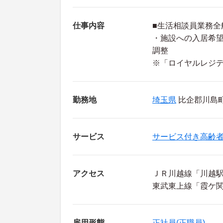
仕事内容
■生活相談員業務全
・施設への入居希
調整
※「ロイヤルレジ
勤務地
埼玉県
比企郡川島町 
サービス
サービス付き高齢
アクセス
ＪＲ川越線「川越駅
東武東上線「霞ケ関
雇用形態
正社員(正職員)