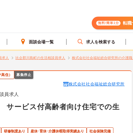
転職
無料!簡単1分
面談会場一覧
求人を検索する
員求人
比企郡川島町の生活相談員求人
株式会社社会福祉総合研究所の介護職
サ高住）
募集停止
株式会社社会福祉総合研究所
談員求人
】 サービス付高齢者向け住宅での生
研修制度あり
産休･育休･介護休暇取得実績あり
社会保険完備