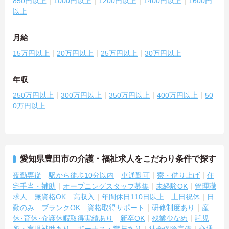
850円以上
1000円以上
1200円以上
1400円以上
1600円
以上
月給
15万円以上
20万円以上
25万円以上
30万円以上
年収
250万円以上
300万円以上
350万円以上
400万円以上
50
0万円以上
愛知県豊田市の介護・福祉求人をこだわり条件で探す
夜勤専従
駅から徒歩10分以内
車通勤可
寮・借り上げ
住
宅手当・補助
オープニングスタッフ募集
未経験OK
管理職
求人
無資格OK
高収入
年間休日110日以上
土日祝休
日
勤のみ
ブランクOK
資格取得サポート
研修制度あり
産
休･育休･介護休暇取得実績あり
新卒OK
残業少なめ
託児
所・育児補助あり
ボーナス・賞与あり
社会保険完備
交通