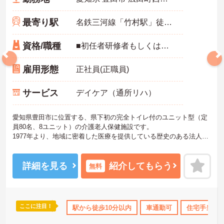
最寄り駅
名鉄三河線「竹村駅」徒歩10分
資格/職種
■初任者研修者もしくは旧ヘルパー2級以上の方
雇用形態
正社員(正職員)
サービス
デイケア（通所リハ）
愛知県豊田市に位置する、県下初の完全トイレ付のユニット型（定
員80名、8ユニット）の介護老人保健施設です。
1977年より、地域に密着した医療を提供している歴史のある法人で
す。
特にリハビリには力を入れていて、其々の利用者様の身体状況に合
わせたリハビリのメニューを提供しています。
詳細を見る
紹介してもらう
無料
個別リハビリテーションや、集団体操、充実したトレーニングマシ
ン器具等、利用者の方々と職員が一丸となり、個々の問題解決を目
指しています。
2008年に設立した明るい建物です。また、新卒の方もベテランスタ
ここに注目！
0日以上
産休･育休･介護休暇取得実績あり
駅から徒歩10分以内
高収入
車通勤可
社会保険完備
住宅手当・
ッフの指導がありますので、ぜひお気軽にお問い合わせください。