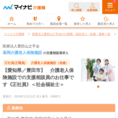
0
1
求人検索
会員登録
メニュー
ホーム
初めての方へ
面談会場一覧
保存した求人
最近見た求人
マイナビ介護職
医療法人豊田山之手会の介護職・福祉求人・転職・募集一覧
医療法人豊田山之手会
高岡介護老人保険施設
の支援相談員求人
正社員(正職員)
介護老人保健施設（老健）
【愛知県／豊田市】 介護老人保
険施設での支援相談員のお仕事で
す《正社員》＜社会福祉士＞
更新日：2024年12月11日 求人番号：698871
勤務地