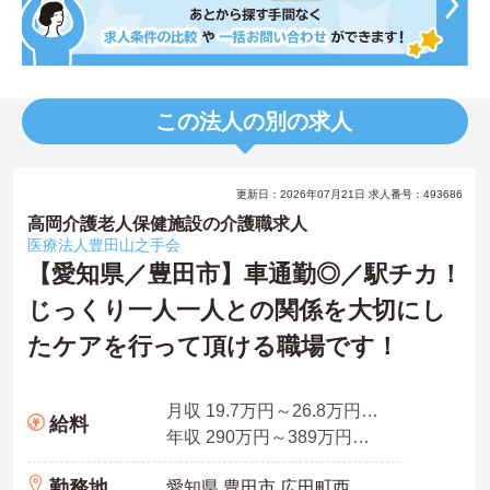
この法人の別の求人
更新日：2026年07月21日 求人番号：493686
高岡介護老人保健施設の介護職求人
医療法人豊田山之手会
【愛知県／豊田市】車通勤◎／駅チカ！
じっくり一人一人との関係を大切にし
たケアを行って頂ける職場です！
月収 19.7万円～26.8万円程度 諸手当込 常勤モデル
給料
年収 290万円～389万円程度 諸手当・賞与込
勤務地
愛知県 豊田市 広田町西山75番地