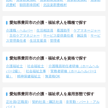
武豊町
額田郡幸田町
北設楽郡豊根村
愛知県豊田市の介護・福祉求人を職種で探す
介護職・ヘルパー
生活相談員
看護助手
ケアマネージャー
主任ケアマネジャー
サービス提供責任者
施設長
サービ
ス管理責任者
生活支援員
管理者
愛知県豊田市の介護・福祉求人を資格で探す
介護福祉士
社会福祉士
介護職員初任者研修（ホームヘル
パー2級）
社会福祉主事
実務者研修（ホームヘルパー1
級）
精神保健福祉士
無資格OK
愛知県豊田市の介護・福祉求人を雇用形態で探す
正社員(正職員)
契約社員・嘱託社員
非常勤・パート・アル
バイト