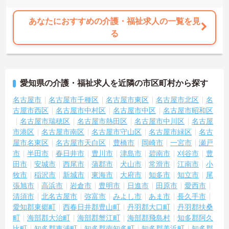
あなたにおすすめの介護・福祉求人の一覧を見
る
愛知県の介護・福祉求人を近隣の市区町村から探す
名古屋市
名古屋市千種区
名古屋市東区
名古屋市北区
名
古屋市西区
名古屋市中村区
名古屋市中区
名古屋市昭和区
名古屋市瑞穂区
名古屋市熱田区
名古屋市中川区
名古屋
市港区
名古屋市南区
名古屋市守山区
名古屋市緑区
名古
屋市名東区
名古屋市天白区
豊橋市
岡崎市
一宮市
瀬戸
市
半田市
春日井市
豊川市
津島市
碧南市
刈谷市
豊
田市
安城市
西尾市
蒲郡市
犬山市
常滑市
江南市
小
牧市
稲沢市
新城市
東海市
大府市
知多市
知立市
尾
張旭市
高浜市
岩倉市
豊明市
日進市
田原市
愛西市
清須市
北名古屋市
弥富市
みよし市
あま市
長久手市
愛知郡東郷町
西春日井郡豊山町
丹羽郡大口町
丹羽郡扶桑
町
海部郡大治町
海部郡蟹江町
海部郡飛島村
知多郡阿久
比町
知多郡東浦町
知多郡南知多町
知多郡美浜町
知多郡