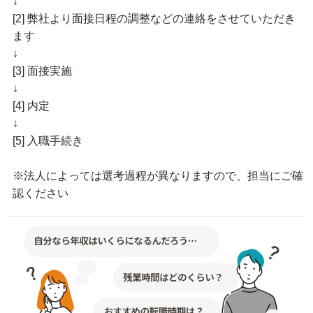
↓
[2] 弊社より面接日程の調整などの連絡をさせていただき
ます
↓
[3] 面接実施
↓
[4] 内定
↓
[5] 入職手続き
※法人によっては選考過程が異なりますので、担当にご確
認ください