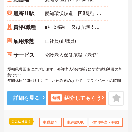
最寄り駅
愛知環状鉄道「四郷駅」バス・車23分
資格/職種
■社会福祉士又は介護支援専門員の資格をお持ちの方 ■相談員の経験があるのが望ましい
雇用形態
正社員(正職員)
サービス
介護老人保健施設（老健）
愛知県豊田市にございます、介護老人保健施設にて支援相談員の募
集です！
年間休日110日以上にて、お休み多めなので、プライベートの時間も
しっかり確保できます！
また、住宅手当の支給含め、各種手当も充実しておりますので、長
期的な就業をしやすい環境です。
詳細を見る
紹介してもらう
無料
ご興味のある方は、マイナビ介護職までお問い合わせください。
ここに注目！
車通勤可
未経験OK
住宅手当・補助
年