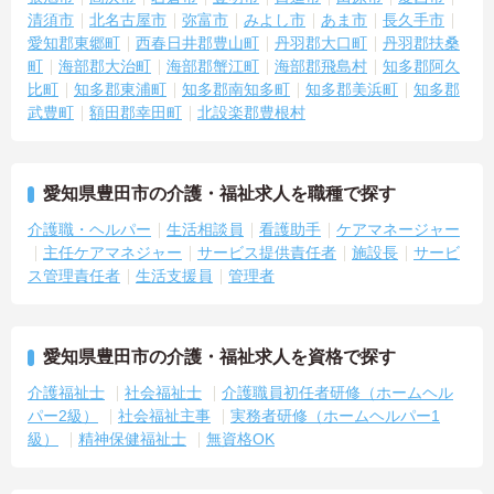
おり、しっかりと休息を取りながら長期的な就業が可能です
清須市
北名古屋市
弥富市
みよし市
あま市
長久手市
＜評価制度でキャリアアップ＞
愛知郡東郷町
西春日井郡豊山町
丹羽郡大口町
丹羽郡扶桑
・介護福祉士や初任者研修などの資格や実務経験、夜勤回数がしっ
町
海部郡大治町
海部郡蟹江町
海部郡飛島村
知多郡阿久
かりと給与に反映されるためモチベーションを維持できます
比町
知多郡東浦町
知多郡南知多町
知多郡美浜町
知多郡
・年次を問わずリーダーや主任などのマネジメント職へ昇格する事
武豊町
額田郡幸田町
北設楽郡豊根村
例も多数あり、腰を据えて長期的なキャリア形成が可能です
愛知県豊田市の介護・福祉求人を職種で探す
介護職・ヘルパー
生活相談員
看護助手
ケアマネージャー
主任ケアマネジャー
サービス提供責任者
施設長
サービ
ス管理責任者
生活支援員
管理者
愛知県豊田市の介護・福祉求人を資格で探す
介護福祉士
社会福祉士
介護職員初任者研修（ホームヘル
パー2級）
社会福祉主事
実務者研修（ホームヘルパー1
級）
精神保健福祉士
無資格OK