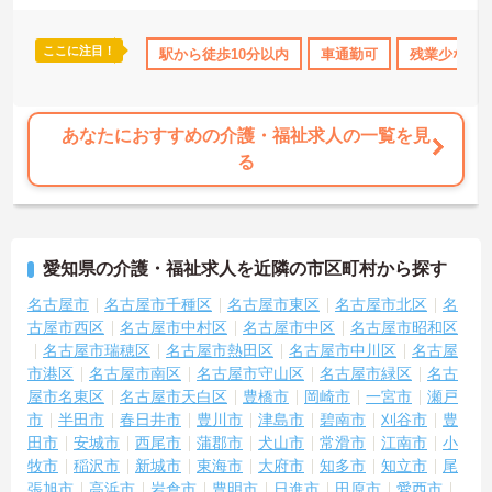
有し、一人で判断を抱え込まないチーム連携の体制がしっかりと整
っています。働き方の面では、夜勤明けの翌日が原則として公休と
なるほか、月平均の残業時間も5時間から7時間程度とかなり少なめ
ここに注目！
休日110日以上
資格取得サポート
駅から徒歩10分以内
研修制度あり
車通勤可
産休･育休･介
残業少なめ
です。常勤スタッフの比率が90パーセントを超えているため急な勤
務変更が発生しにくく、あらかじめ決められた訪問予定表に沿って
規則正しく働けます。入職後は現場スタッフによるお一人おひとり
に合わせた個別のOJT研修が実施されます。eラーニングも導入され
あなたにおすすめの介護・福祉求人の一覧を見
ており、多職種と連携しながら専門性を着実に深めていける環境が
る
用意されています。
★おすすめPOINT★
＜個別ＯＪＴとチーム連携で着実に成長！＞
・入職後はお一人おひとりの習熟度に合わせた個別のＯＪＴ研修を
愛知県の介護・福祉求人を近隣の市区町村から探す
実施し、ｅラーニングを用いた学習の機会も提供されます
・施設内には看護師が24時間常駐しており、急変時の対応や専門的
名古屋市
名古屋市千種区
名古屋市東区
名古屋市北区
名
な医療処置は看護師が担当するため負担が減ります
古屋市西区
名古屋市中村区
名古屋市中区
名古屋市昭和区
・介護スタッフと看護スタッフの比率が1対1で相談しやすく、初任
名古屋市瑞穂区
名古屋市熱田区
名古屋市中川区
名古屋
者研修や実務者研修からでも着実に専門性を高められます
市港区
名古屋市南区
名古屋市守山区
名古屋市緑区
名古
＜残業月7時間以下で身体の負担を軽減！＞
屋市名東区
名古屋市天白区
豊橋市
岡崎市
一宮市
瀬戸
・常勤で働くスタッフの比率が90パーセント以上と高く、急なシフ
市
半田市
春日井市
豊川市
津島市
碧南市
刈谷市
豊
ト変更や無理な長時間勤務が発生しにくい人員体制です
・訪問スケジュールに沿って施設内でのケアを行うため、月平均の
田市
安城市
西尾市
蒲郡市
犬山市
常滑市
江南市
小
残業時間は5時間から7時間程度とかなり少なめに抑えられます
牧市
稲沢市
新城市
東海市
大府市
知多市
知立市
尾
・夜勤明けの翌日は原則としてお休みとなるシフト編成が組まれて
張旭市
高浜市
岩倉市
豊明市
日進市
田原市
愛西市