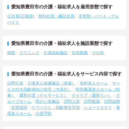
愛知県豊田市の介護・福祉求人を雇用形態で探す
正社員(正職員)
契約社員・嘱託社員
非常勤・パート・アル
バイト
愛知県豊田市の介護・福祉求人を施設業態で探す
病院
クリニック
介護福祉施設
在宅医療
その他
愛知県豊田市の介護・福祉求人をサービス内容で探す
訪問介護
介護老人保健施設（老健）
有料老人ホーム
サー
ビス付き高齢者向け住宅（サ高住）
特別養護老人ホーム（特
養）
通所介護（デイサービス）
デイケア（通所リハ）
グ
ループホーム
障がい者施設
訪問入浴
訪問看護
訪問診療
定期巡回
ケアハウス・高齢者住宅地
ショートステイ
養
護老人ホーム
介護予防