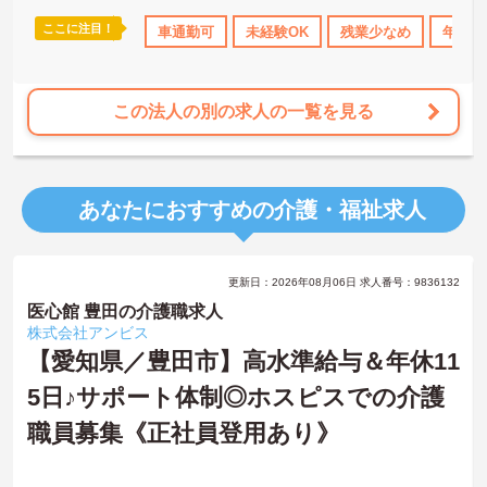
ここに注目！
格取得サポート
研修制度あり
車通勤可
産休･育休･介護休暇取得実績あり
未経験OK
残業少なめ
年間休
この法人の別の求人の一覧を見る
あなたにおすすめの介護・福祉求人
更新日：2026年08月06日 求人番号：9836132
医心館 豊田の介護職求人
株式会社アンビス
【愛知県／豊田市】高水準給与＆年休11
5日♪サポート体制◎ホスピスでの介護
職員募集《正社員登用あり》