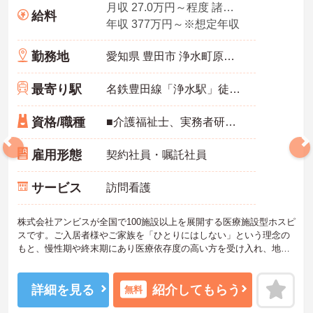
月収 27.0万円～程度 諸手当込・夜勤4回/月想定
給料
年収 377万円～※想定年収
勤務地
愛知県 豊田市 浄水町原山277
最寄り駅
名鉄豊田線「浄水駅」徒歩10分
資格/職種
■介護福祉士、実務者研修、初任者研修 いずれか ※特養、老健、病院、有老などの実務経験1年以上ある方 ※身体介護の経験年以上ある方、機械浴の使用の経験のある方歓迎
雇用形態
契約社員・嘱託社員
サービス
訪問看護
株式会社アンビスが全国で100施設以上を展開する医療施設型ホスピ
スです。ご入居者様やご家族を「ひとりにはしない」という理念の
もと、慢性期や終末期にあり医療依存度の高い方を受け入れ、地域
医療を支える社会的意義の高い事業を推進しています。現場には看
護師が24時間常駐しています。急変時の対応や医療行為は看護師が
担当するため、初任者研修や実務者研修の方も食事介助や入浴介助
詳細を見る
紹介してもらう
無料
などの生活を支えるケアに専念できる環境です。多職種で情報を共