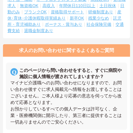
求人
無資格OK
高収入
年間休日110日以上
土日祝休
日
勤のみ
ブランクOK
資格取得サポート
研修制度あり
産
休･育休･介護休暇取得実績あり
新卒OK
残業少なめ
託児
所・育児補助あり
ボーナス・賞与あり
社会保険完備
交通
費支給
退職金制度あり
求人のお問い合わせに関するよくあるご質問
このページから問い合わせをすると、すぐに病院や
施設に個人情報が渡されてしまいますか？
マイナビ介護職へのお問い合わせになりますので、お問
い合わせ後すぐに求人掲載元へ情報をお渡しすることは
ございません。ご本人様より応募の意志を伺ってから改
めて応募となります。
お預かりしているすべての個人データは許可なく、企
業・医療機関側に開示したり、第三者に提供することは
一切ありませんのでご安心ください。