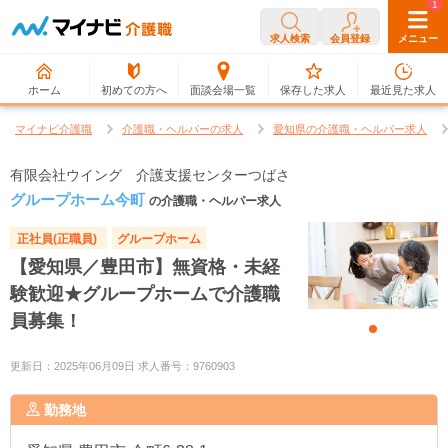
0
1
求人検索
会員登録
メニュー
ホーム
初めての方へ
面談会場一覧
保存した求人
最近見た求人
マイナビ介護職
介護職・ヘルパーの求人
愛知県の介護職・ヘルパー求人
有限会社ウイング 介護支援センターつばさ
グループホーム今町
の介護職・ヘルパー求人
正社員(正職員)
グループホーム
【愛知県／豊田市】無資格・未経
験歓迎★グループホームで介護職
員募集！
更新日：2025年06月09日 求人番号：9760903
勤務地