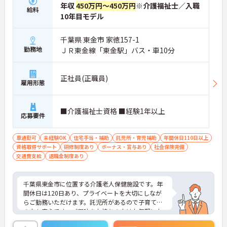
年収
450万円～450万円
※介護福祉士／入職
給料
10年目モデル
千葉県 東金市 家徳157-1
勤務地
ＪＲ東金線「東金駅」バス・車10分
正社員(正職員)
雇用形態
■介護福祉士資格 ■経験1年以上
応募要件
車通勤可
未経験OK
住宅手当・補助
託児所・育児補助
年間休日110日以上
資格取得サポート
研修制度あり
ボーナス・賞与あり
社会保険完備
交通費支給
退職金制度あり
千葉県東金市に位置する介護老人保健施設です。年
間休日は120日あり、プライベートを大切にしなが
らご勤務いただけます。託児所があるので子育て中
の方も安心です。ご興味をお持ちの方はお気軽にお
問い合わせください。