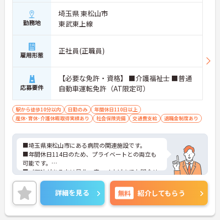
埼玉県 東松山市
勤務地
東武東上線
正社員(正職員)
雇用形態
【必要な免許・資格】 ■介護福祉士 ■普通
応募要件
自動車運転免許（AT限定可）
駅から徒歩10分以内
日勤のみ
年間休日110日以上
産休･育休･介護休暇取得実績あり
社会保険完備
交通費支給
退職金制度あり
■埼玉県東松山市にある病院の関連施設です。
■年間休日114日のため、プライベートとの両立も
可能です。
■ご興味がある方は是非一度マイナビまでお問合せ
下さい。更に詳細などお伝えします。
詳細を見る
無料
紹介してもらう