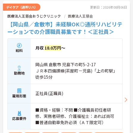
デイケア（通所リハ）
更新日：2026年08月06日
医療法人王慈会おうじクリニック
医療法人王慈会
【岡山県／倉敷市】未経験OK◎通所リハビリテ
ーションでの介護職員募集です！＜正社員＞
月収
18.0万円
～
給料
岡山県 倉敷市 児島下の町5-2-17
ＪＲ本四備讃線(茶屋町－児島)「上の町駅」
勤務地
徒歩15分
正社員(正職員)
雇用形態
■資格・経験：不問 ■介護職員初任者研
修、実務者研修、介護福祉士：あれば尚可
応募要件
■普通自動車免許必須（ＡＴ限定可）