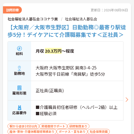
訪問診療
更新日：2026年08月06日
社会福祉法人基弘会ココナラ巽
社会福祉法人基弘会
【大阪府／大阪市生野区】日勤勤務◎最寄り駅徒
歩5分！デイケアにて介護職募集です＜正社員＞
月収
20.3万円
～程度
給料
大阪府 大阪市生野区 巽南3-4-25
勤務地
大阪市営千日前線「南巽駅」徒歩5分
正社員(正職員)
雇用形態
■介護職員初任者研修（ヘルパー2級）以上
応募要件
■経験必須
駅から徒歩10分以内
資格取得サポート
研修制度あり
産休･育休･介護休暇取得実績あり
ボーナス・賞与あり
社会保険完備