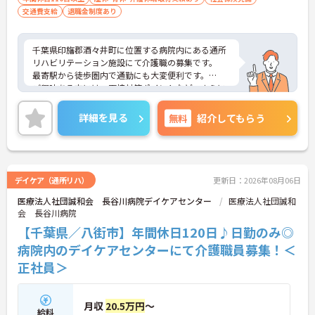
交通費支給
退職金制度あり
千葉県印旛郡酒々井町に位置する病院内にある通所
リハビリテーション施設にて介護職の募集です。
最寄駅から徒歩圏内で通勤にも大変便利です。
ご興味ある方には、面接対策ポイントなど、さらに
詳細をお話しいたしますのでお気軽にご相談くださ
い！
詳細を見る
無料
紹介してもらう
デイケア（通所リハ）
更新日：2026年08月06日
医療法人社団誠和会 長谷川病院デイケアセンター
医療法人社団誠和
会 長谷川病院
【千葉県／八街市】年間休日120日♪日勤のみ◎
病院内のデイケアセンターにて介護職員募集！＜
正社員＞
月収
20.5万円
～
給料