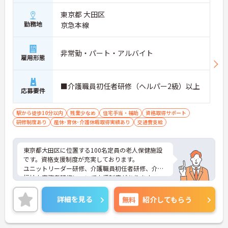
東京都 大田区
勤務地
京急本線
非常勤・パート・アルバイト
雇用形態
■介護職員初任者研修（ヘルパー2級）以上
応募要件
駅から徒歩10分以内
残業少なめ
住宅手当・補助
資格取得サポート
研修制度あり
産休･育休･介護休暇取得実績あり
交通費支給
東京都大田区に位置する100名定員の老人保健施設
です。資格支援制度が充実しております。
ユニットリーダー研修、介護職員初任者研修、介護
福祉士実務者研修について支援制度があります。
（各法人による）
グループの教育機関である介護福祉士を養成する専
詳細を見る
無料
紹介してもらう
門学校では資格取得の勉強会を開校しております。
お給与に関しては、介護・看護等の経験はもちろ
ん、その他異業種の経験年数も考慮致します。