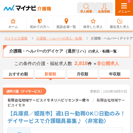
0
0
求人検索
会員登録
メニュー
ホーム
初めての方へ
面談会場一覧
保存した求人
最近見た求人
マイナビ介護職
介護職・ヘルパーの求人・転職
介護職・ヘルパー | デイ
介護職・ヘルパーのデイケア（通所リハ）
の求人・転職一覧
2,818
この条件の介護・福祉求人数
非公開求人
件 ＋
おすすめ順
新着順
月収順
年収順
通所介護（デイサービス）
更新日：2026年08月07日
有限会社地域サービスイモネリハビリセンター癒々
有限会社地域サー
ビスイモネ
【兵庫県／姫路市】週1日～勤務OK◎日勤のみ！
デイサービスで介護職員募集♪〈非常勤〉