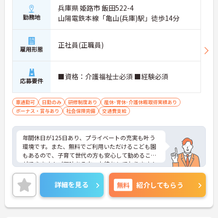
兵庫県 姫路市 飯田522-4
勤務地
山陽電鉄本線「亀山(兵庫)駅」徒歩14分
正社員(正職員)
雇用形態
■資格：介護福祉士必須 ■経験必須
応募要件
車通勤可
日勤のみ
研修制度あり
産休･育休･介護休暇取得実績あり
ボーナス・賞与あり
社会保険完備
交通費支給
年間休日が125日あり、プライベートの充実も叶う
環境です。また、無料でご利用いただけるこども園
もあるので、子育て世代の方も安心して勤めること
ができます！ご興味ある方、お待ちしております！
詳細を見る
無料
紹介してもらう