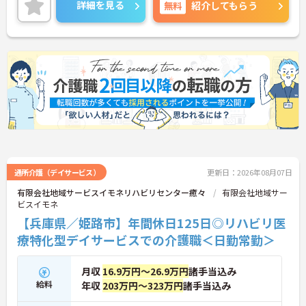
と、お子様がいらっしゃる方でも、安心してお仕事
詳細を見る
無料
紹介してもらう
できる環境が備わっております！ご興味ある方は面
接ポイントをお伝えしますので、お気軽にお問い合
わせください♪
通所介護（デイサービス）
更新日：2026年08月07日
有限会社地域サービスイモネリハビリセンター癒々
有限会社地域サー
ビスイモネ
【兵庫県／姫路市】年間休日125日◎リハビリ医
療特化型デイサービスでの介護職＜日勤常勤＞
月収
16.9万円～26.9万円
諸手当込み
給料
年収
203万円～323万円
諸手当込み