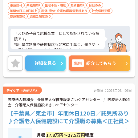
車通勤可
未経験OK
住宅手当・補助
無資格OK
日勤のみ
年間休日110日以上
産休･育休･介護休暇取得実績あり
社会保険完備
交通費支給
退職金制度あり
「えひめ子育て応援企業」として認証されている病
院です。
福利厚生制度や研修制度も非常に手厚く、働きやす
い環境が整っています。残業もありませんのでワー
クラウフバランスを重視する方にもオススメです！
気になる方はお気軽にアドバイザーまでお問い合わ
詳細を見る
無料
紹介してもらう
せください♪
デイケア（通所リハ）
更新日：2026年08月06日
医療法人静和会 介護老人保健施設あさいケアセンター
医療法人静和
会 介護老人保健施設あさいケアセンター
【千葉県／東金市】年間休日120日／託児所あり
♪介護老人保健施設にて介護職の募集＜正社員＞
月収
17.8万円～27.5万円
程度