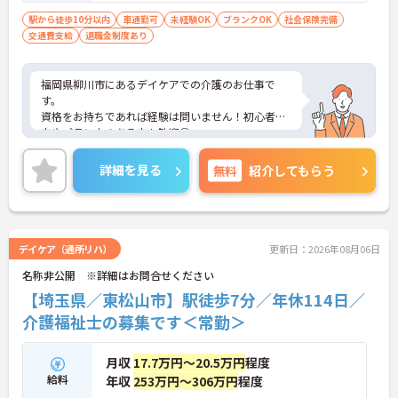
駅から徒歩10分以内
車通勤可
未経験OK
ブランクOK
社会保険完備
交通費支給
退職金制度あり
福岡県柳川市にあるデイケアでの介護のお仕事で
す。
資格をお持ちであれば経験は問いません！初心者の
方やブランクのある方も歓迎◎
育児休業や看護休暇の取得実績がありますので、ラ
イフステージに応じて長くお仕事を続けていくこと
詳細を見る
無料
紹介してもらう
ができます☆
駐車場が完備されていて、マイカー通勤が可能なた
め、通勤に便利です。
ご興味がある方は是非一度マイナビまでお問合せ下
さい。更に詳細などお伝えします。
デイケア（通所リハ）
更新日：2026年08月06日
名称非公開 ※詳細はお問合せください
【埼玉県／東松山市】駅徒歩7分／年休114日／
介護福祉士の募集です＜常勤＞
月収
17.7万円～20.5万円
程度
給料
年収
253万円～306万円
程度