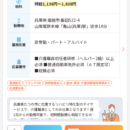
時給
1,136円～1,638円
給料
兵庫県 姫路市 飯田522-4
勤務地
山陽電鉄本線「亀山(兵庫)駅」徒歩14分
非常勤・パート・アルバイト
雇用形態
■介護職員初任者研修（ヘルパー2級）以上
必須 ■普通自動車免許必須（ＡＴ限定可）
応募要件
■経験必須
車通勤可
ブランクOK
研修制度あり
産休･育休･介護休暇取得実績あり
交通費支給
兵庫県たつの市に位置するリハビリ特化型のデイサ
ービスで、介護職員としてのお仕事となります！週
1日からの勤務可能で、短時間勤務も相談できるの
で、空いた時間にお仕事したいという方にお勧めで
す！託児所があったり、育児休業を取得できたり