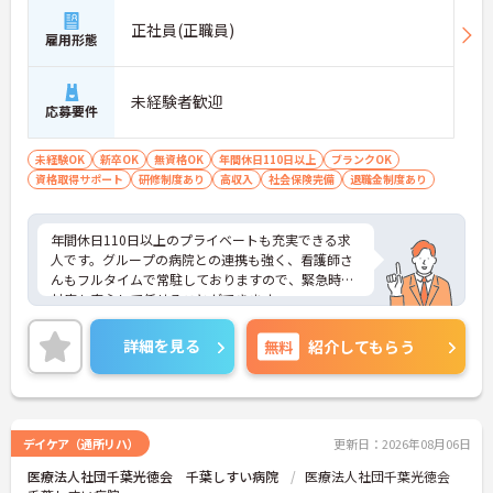
正社員(正職員)
雇用形態
未経験者歓迎
応募要件
未経験OK
新卒OK
無資格OK
年間休日110日以上
ブランクOK
資格取得サポート
研修制度あり
高収入
社会保険完備
退職金制度あり
年間休日110日以上のプライベートも充実できる求
人です。グループの病院との連携も強く、看護師さ
んもフルタイムで常駐しておりますので、緊急時の
対応も安心して任せることができます。
福利厚生も充実しており、長く安心して働ける制度
が整っています。
詳細を見る
無料
紹介してもらう
育児休業の取得実績があるのでライフステージにも
対応可能です。
仕事と家庭の両立がしやすい当施設で、ぜひあなた
の資格と経験を活かしませんか？明るく活気のある
施設です。
デイケア（通所リハ）
更新日：2026年08月06日
医療法人社団千葉光徳会 千葉しすい病院
医療法人社団千葉光徳会