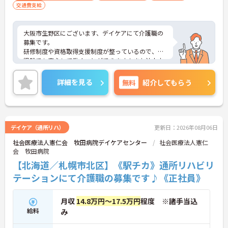
交通費支給
大阪市生野区にございます、デイケアにて介護職の
募集です。
研修制度や資格取得支援制度が整っているので、未
経験でも安心して働くことができます！また法人内
保育園利用可能なので、小さなお子様がいらっしゃ
る方も働きやすい環境が整っております♪
詳細を見る
無料
紹介してもらう
ご興味ある方には、面接対策ポイントなど、さらに
詳細をお話しいたしますのでお気軽にご相談くださ
い。
デイケア（通所リハ）
更新日：2026年08月06日
社会医療法人憲仁会 牧田病院デイケアセンター
社会医療法人憲仁
会 牧田病院
【北海道／札幌市北区】《駅チカ》通所リハビリ
テーションにて介護職の募集です♪《正社員》
月収
14.8万円～17.5万円
程度 ※諸手当込
給料
み