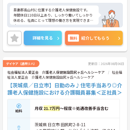
吾妻郡高山村に位置する介護老人保健施設です。
年間休日110日以上あり、しっかり働いてしっかり
休める、社員にとって理想の働き方を実現できま
す。
実務経験はなくてもOK！現場で働きながら経験を積
んでいくことができます。
詳細を見る
無料
紹介してもらう
ご興味をお持ちの方はお気軽にお問い合わせくださ
い。
デイケア（通所リハ）
更新日：2026年08月06日
社会福祉法人愛正会 介護老人保健施設田尻ヶ丘ヘルシーケア
社会福
祉法人愛正会 介護老人保健施設田尻ヶ丘ヘルシーケア
【茨城県／日立市】日勤のみ♪住宅手当あり◎介
護老人保健施設における介護職員募集＜正社員＞
月収
21.7万円
～程度※処遇改善手当含む
給料
茨城県 日立市 田尻町2-8-11