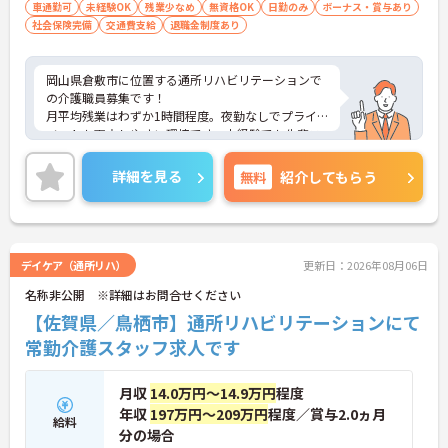
車通勤可
未経験OK
残業少なめ
無資格OK
日勤のみ
ボーナス・賞与あり
社会保険完備
交通費支給
退職金制度あり
岡山県倉敷市に位置する通所リハビリテーションで
の介護職員募集です！
月平均残業はわずか1時間程度。夜勤なしでプライ
ベートも両立しやすい環境です。未経験でも先輩ス
タッフや制度のフォローがあるので安心して成長で
きる職場です。
詳細を見る
無料
紹介してもらう
ご興味のある方には、面接対策ポイントなど、さら
に詳細をご案内しますのでお気軽にご相談くださ
い！
デイケア（通所リハ）
更新日：2026年08月06日
名称非公開 ※詳細はお問合せください
【佐賀県／鳥栖市】通所リハビリテーションにて
常勤介護スタッフ求人です
月収
14.0万円～14.9万円
程度
年収
197万円～209万円
程度／賞与2.0ヵ月
給料
分の場合