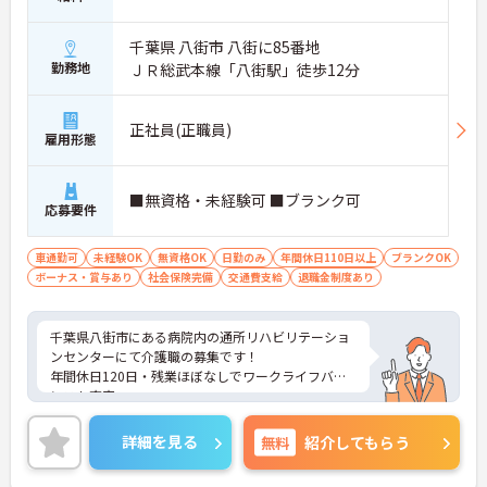
千葉県 八街市 八街に85番地
勤務地
ＪＲ総武本線「八街駅」徒歩12分
正社員(正職員)
雇用形態
■無資格・未経験可 ■ブランク可
応募要件
車通勤可
未経験OK
無資格OK
日勤のみ
年間休日110日以上
ブランクOK
ボーナス・賞与あり
社会保険完備
交通費支給
退職金制度あり
千葉県八街市にある病院内の通所リハビリテーショ
ンセンターにて介護職の募集です！
年間休日120日・残業ほぼなしでワークライフバラ
ンスも充実。
未経験や無資格、ブランクのある方も安心して働け
る研修や資格取得支援が魅力です。福利厚生も充実
詳細を見る
無料
紹介してもらう
◎長期的な勤務を目指すことが出来ます。
ご興味がある方は、ご面接のポイントをお伝えしま