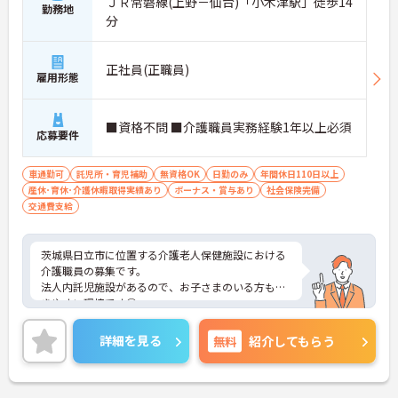
ＪＲ常磐線(上野－仙台)「小木津駅」徒歩14
勤務地
分
正社員(正職員)
雇用形態
■資格不問 ■介護職員実務経験1年以上必須
応募要件
車通勤可
託児所・育児補助
無資格OK
日勤のみ
年間休日110日以上
産休･育休･介護休暇取得実績あり
ボーナス・賞与あり
社会保険完備
交通費支給
茨城県日立市に位置する介護老人保健施設における
介護職員の募集です。
法人内託児施設があるので、お子さまのいる方も働
きやすい環境です◎
住宅手当や資格手当など、嬉しい手当が豊富です♪
ご興味のある方には面接ポイントをお伝えしますの
詳細を見る
無料
紹介してもらう
で、お気軽にお問い合わせください！