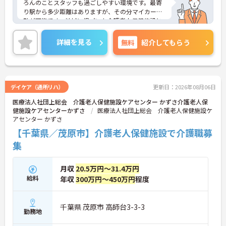
ろんのことスタッフも過ごしやすい環境です。最寄
り駅から多少距離はありますが、その分マイカー通
勤が可能です。地域に根づいた介護老人保健施設と
して地域に貢献しております。ご興味のある方はお
気軽にお問い合わせ下さいませ。
詳細を見る
無料
紹介してもらう
デイケア（通所リハ）
更新日：2026年08月06日
医療法人社団上総会 介護老人保健施設ケアセンター かずさ介護老人保
健施設ケアセンターかずさ
医療法人社団上総会 介護老人保健施設ケ
アセンター かずさ
【千葉県／茂原市】介護老人保健施設で介護職募
集
月収
20.5万円～31.4万円
給料
年収
300万円～450万円
程度
千葉県 茂原市 高師台3-3-3
勤務地