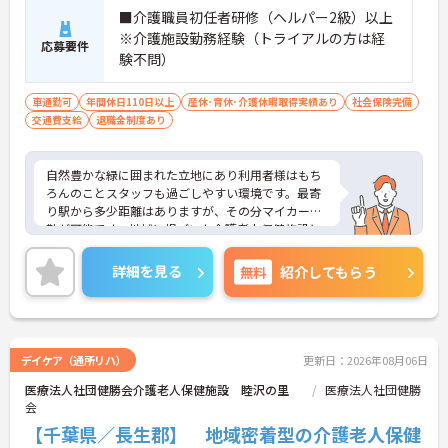
■介護職員初任者研修（ヘルパー2級）以上
※介護施設勤務経験（トライアルの方は経
応募要件
験不問）
車通勤可
年間休日110日以上
産休･育休･介護休暇取得実績あり
社会保険完備
交通費支給
退職金制度あり
自然豊かな緑に囲まれた立地にあり利用者様はもち
ろんのことスタッフも過ごしやすい環境です。最寄
り駅から多少距離はありますが、その分マイカー通
勤が可能です。地域に根づいた介護老人保健施設と
して地域に貢献しております。ご興味のある方はお
気軽にお問い合わせ下さいませ。
詳細を見る
無料
紹介してもらう
デイケア（通所リハ）
更新日：2026年08月06日
医療法人社団健勝会介護老人保健施設 睦沢の里
医療法人社団健勝
会
【千葉県／長生郡】 地域密着型の介護老人保健