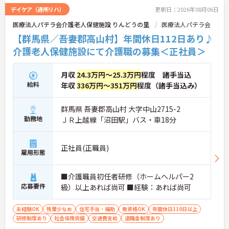
デイケア（通所リハ）
更新日：2026年08月06日
医療法人パテラ会介護老人保健施設 りんどうの里
医療法人パテラ会
【群馬県／吾妻郡高山村】年間休日112日あり♪
介護老人保健施設にて介護職の募集＜正社員＞
月収
24.3万円～25.3万円
程度 諸手当込
給料
年収
336万円～351万円
程度（諸手当込み）
群馬県 吾妻郡高山村 大字中山2715-2
勤務地
ＪＲ上越線「沼田駅」バス・車18分
正社員(正職員)
雇用形態
■介護職員初任者研修（ホームヘルパー2
応募要件
級）以上あれば尚可 ■経験：あれば尚可
未経験OK
残業少なめ
住宅手当・補助
無資格OK
年間休日110日以上
研修制度あり
社会保険完備
交通費支給
退職金制度あり