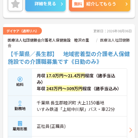
詳細を見る
無料
紹介してもらう
デイケア（通所リハ）
更新日：2026年08月06日
医療法人社団健勝会介護老人保健施設 睦沢の里
医療法人社団健勝
会
【千葉県／長生郡】 地域密着型の介護老人保健
施設での介護職募集です《日勤のみ》
月収
17.0万円～21.4万円
程度（諸手当込
み）
給料
年収
243万円～309万円
程度（諸手当込み）
千葉県 長生郡睦沢町 大上1150番地
勤務地
いすみ鉄道「上総中川駅」バス・車22分
正社員(正職員)
雇用形態