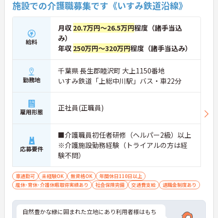
施設での介護職募集です《いすみ鉄道沿線》
月収
20.7万円～26.5万円
程度（諸手当込
み）
給料
年収
250万円～320万円
程度（諸手当込み）
千葉県 長生郡睦沢町 大上1150番地
勤務地
いすみ鉄道「上総中川駅」バス・車22分
正社員(正職員)
雇用形態
■介護職員初任者研修（ヘルパー2級）以上
※介護施設勤務経験（トライアルの方は経
応募要件
験不問）
車通勤可
未経験OK
無資格OK
年間休日110日以上
産休･育休･介護休暇取得実績あり
社会保険完備
交通費支給
退職金制度あり
自然豊かな緑に囲まれた立地にあり利用者様はもち