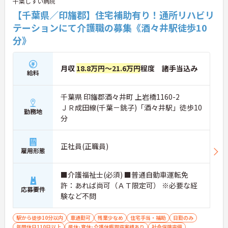
千葉しすい病院
【千葉県／印旛郡】住宅補助有り！通所リハビリ
テーションにて介護職の募集《酒々井駅徒歩10
分》
月収
18.8万円～21.6万円
程度 諸手当込み
給料
千葉県 印旛郡酒々井町 上岩橋1160-2
ＪＲ成田線(千葉－銚子)「酒々井駅」徒歩10
勤務地
分
正社員(正職員)
雇用形態
■介護福祉士(必須) ■普通自動車運転免
許：あれば尚可（ＡＴ限定可） ※必要な経
応募要件
験など不問
駅から徒歩10分以内
車通勤可
残業少なめ
住宅手当・補助
日勤のみ
年間休日110日以上
産休･育休･介護休暇取得実績あり
社会保険完備