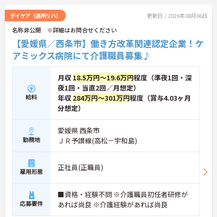
ご興味のある方には、面接対策ポイントなど、さら
に詳細をお話しいたしますのでお気軽にご相談くだ
デイケア（通所リハ）
更新日：2026年08月06日
さい。
名称非公開 ※詳細はお問合せください
【愛媛県／西条市】働き方改革関連認定企業！ケ
アミックス病院にて介護職員募集♪
月収
18.5万円～19.6万円
程度（準夜1回・深
夜1回・当直2回／月想定）
給料
年収
284万円～301万円
程度（賞与4.03ヶ月
分想定）
愛媛県 西条市
勤務地
ＪＲ予讃線(高松－宇和島)
正社員(正職員)
雇用形態
■資格・経験不問 ※介護職員初任者研修が
応募要件
あれば尚良 ※介護経験があれば尚良