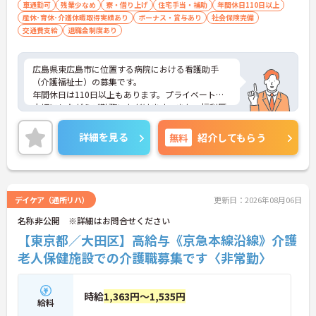
車通勤可
残業少なめ
寮・借り上げ
住宅手当・補助
年間休日110日以上
産休･育休･介護休暇取得実績あり
ボーナス・賞与あり
社会保険完備
交通費支給
退職金制度あり
広島県東広島市に位置する病院における看護助手
（介護福祉士）の募集です。
年間休日は110日以上もあります。プライベートを
大切にしながらご勤務いただけます。また、福利厚
生が充実しています。働きやすい環境が整ってお
り、安心して長くご勤務いただけます。
詳細を見る
無料
紹介してもらう
ご興味のある方には、面接対策ポイントなど、さら
に詳細をご案内しますのでお気軽にご相談くださ
い！
デイケア（通所リハ）
更新日：2026年08月06日
名称非公開 ※詳細はお問合せください
【東京都／大田区】高給与《京急本線沿線》介護
老人保健施設での介護職募集です〈非常勤〉
時給
1,363円～1,535円
給料