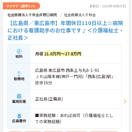
デイケア（通所リハ）
更新日：2026年08月07日
社会医療法人千秋会井野口病院
社会医療法人千秋会
【広島県／東広島市】年間休日110日以上☆病院
における看護助手のお仕事です♪＜介護福祉士・
正社員＞
月収
21.0万円～27.8万円
給料
広島県 東広島市 西条土与丸6-1-91
ＪＲ山陽本線(神戸－門司)「西条(広島)駅」
勤務地
徒歩16分
正社員(正職員)
雇用形態
■実務経験：あれば尚可（介護福祉士とし
応募要件
ての実務経験）