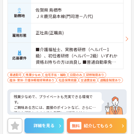
佐賀県 鳥栖市
勤務地
ＪＲ鹿児島本線(門司港－八代)
正社員(正職員)
雇用形態
■介護福祉士、実務者研修（ヘルパー1
級）、初任者研修（ヘルパー2級）いずれか
応募要件
資格お持ちの方は尚良し ■普通自動車免許
(AT限定可)お持ちの方 ※未経験者、無資格
者応相談
車通勤可
残業少なめ
住宅手当・補助
日勤のみ
研修制度あり
産休･育休･介護休暇取得実績あり
社会保険完備
交通費支給
退職金制度あり
残業少なめで、プライベートも充実できる環境で
す。
ご興味ある方には、面接のポイントなど、さらに詳
細をお話致しますのでお気軽にご相談ください。
詳細を見る
無料
紹介してもらう