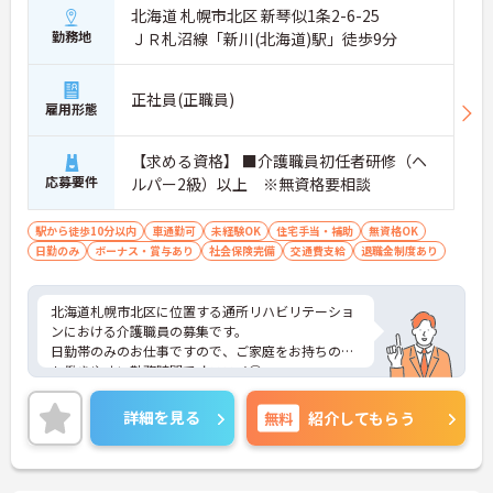
北海道 札幌市北区 新琴似1条2-6-25
勤務地
ＪＲ札沼線「新川(北海道)駅」徒歩9分
正社員(正職員)
雇用形態
【求める資格】 ■介護職員初任者研修（ヘ
応募要件
ルパー2級）以上 ※無資格要相談
駅から徒歩10分以内
車通勤可
未経験OK
住宅手当・補助
無資格OK
日勤のみ
ボーナス・賞与あり
社会保険完備
交通費支給
退職金制度あり
北海道札幌市北区に位置する通所リハビリテーショ
ンにおける介護職員の募集です。
日勤帯のみのお仕事ですので、ご家庭をお持ちの方
も働きやすい勤務時間でオススメ◎
退職金制度やマイカー通勤可等、各種福利厚生も充
実しておりますので長く安定した勤務が可能です。
詳細を見る
無料
紹介してもらう
ご興味ある方には、面接のポイントなど、さらに詳
細をお話致しますのでお気軽にご相談ください。