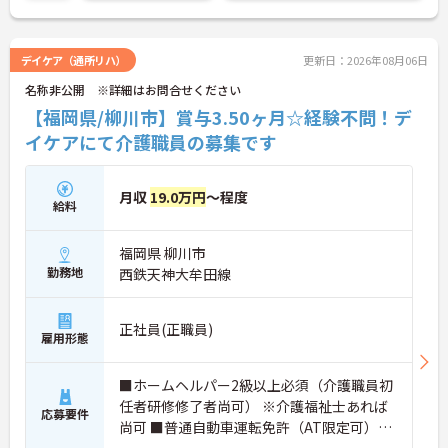
デイケア（通所リハ）
更新日：2026年08月06日
名称非公開 ※詳細はお問合せください
【福岡県/柳川市】賞与3.50ヶ月☆経験不問！デ
イケアにて介護職員の募集です
月収
19.0万円
～程度
給料
福岡県 柳川市
勤務地
西鉄天神大牟田線
正社員(正職員)
雇用形態
■ホームヘルパー2級以上必須（介護職員初
任者研修修了者尚可） ※介護福祉士あれば
応募要件
尚可 ■普通自動車運転免許（AT限定可）必
須 ■経験不問