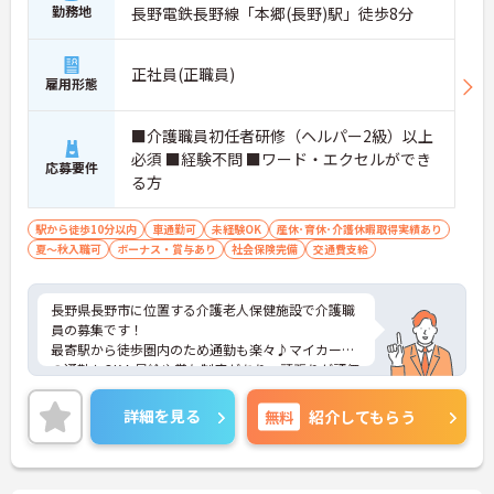
勤務地
長野電鉄長野線「本郷(長野)駅」徒歩8分
正社員(正職員)
雇用形態
■介護職員初任者研修（ヘルパー2級）以上
必須 ■経験不問 ■ワード・エクセルができ
応募要件
る方
駅から徒歩10分以内
車通勤可
未経験OK
産休･育休･介護休暇取得実績あり
夏～秋入職可
ボーナス・賞与あり
社会保険完備
交通費支給
長野県長野市に位置する介護老人保健施設で介護職
員の募集です！
最寄駅から徒歩圏内のため通勤も楽々♪マイカーで
の通勤もOK！昇給や賞与制度があり、頑張りが評価
されてしっかりと還元されます。さらに各種手当も
あるのは嬉しいポイントです◎フォロー体制もあ
詳細を見る
無料
紹介してもらう
り、経験に関わらず安心してスタートできます。
こちらの求人にご興味がございましたら面接のポイ
ントもお伝えしますので是非ご応募お待ちしており
ます。