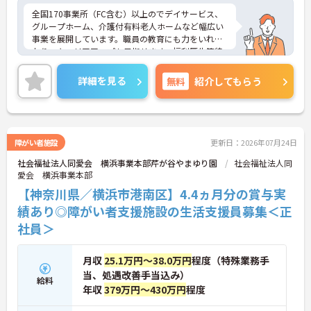
全国170事業所（FC含む）以上のでデイサービス、
グループホーム、介護付有料老人ホームなど幅広い
事業を展開しています。職員の教育にも力をいれて
おり、キャリアアップも目指せます。福利厚生等待
遇面の良さも魅力の一つ！ご興味のある方には、面
接対策ポイントなど、さらに詳細をお話しいたしま
詳細を見る
無料
紹介してもらう
すのでお気軽にご相談ください！
障がい者施設
更新日：2026年07月24日
社会福祉法人同愛会 横浜事業本部芹が谷やまゆり園
社会福祉法人同
愛会 横浜事業本部
【神奈川県／横浜市港南区】4.4ヵ月分の賞与実
績あり◎障がい者支援施設の生活支援員募集＜正
社員＞
月収
25.1万円～38.0万円
程度（特殊業務手
当、処遇改善手当込み）
給料
年収
379万円～430万円
程度