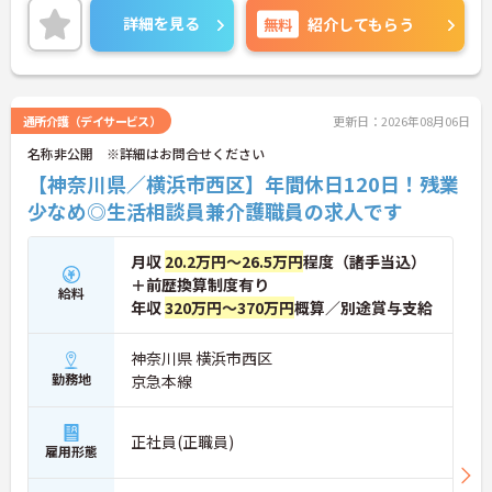
勤続年数10年以上の社員が多数活躍しています。リ
詳細を見る
無料
紹介してもらう
フレッシュ休暇や1時間単位の有給も職員がお互い
に協力しあってこの制度を活用しています。働きや
すい環境を皆で作ろうという文化がございます。
年間休日120日なのでお休みも多めに加え、残業少
通所介護（デイサービス）
更新日：2026年08月06日
なめなので、プライベートの時間もしっかり確保で
名称非公開 ※詳細はお問合せください
きます◎ご興味ある方には、面接対策ポイントな
ど、さらに詳細をお話しいたしますのでお気軽にご
【神奈川県／横浜市西区】年間休日120日！残業
相談ください！
少なめ◎生活相談員兼介護職員の求人です
月収
20.2万円～26.5万円
程度（諸手当込）
＋前歴換算制度有り
給料
年収
320万円～370万円
概算／別途賞与支給
神奈川県 横浜市西区
勤務地
京急本線
正社員(正職員)
雇用形態