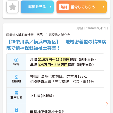
ており、また子育てをしながら働くスタッフさんも
在籍しております！
詳細を見る
無料
紹介してもらう
更新日：2026年07月15日
医療法人誠心会神奈川病院
医療法人誠心会
【神奈川県／横浜市旭区】 地域密着型の精神病
院で精神保健福祉士募集！
月収
21.0万円～25.5万円
程度（諸手当込）
給料
年収
325万円～395万円
程度（諸手当込）
神奈川県 横浜市旭区 川井本町122-1
勤務地
相模鉄道本線「三ツ境駅」バス・車11分
正社員(正職員)
雇用形態
■精神保健福祉士免許