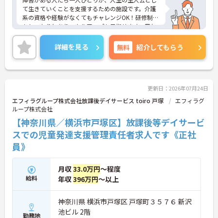
て生きていくことを支援するための施設です。介護
系の資格や経験がなくてもチャレンジOK！研修制度
もしっかりとありスキルアップも目指せます。賞与
は4ヶ月以上の支給実績もありモチベーションにも
つながります。ご興味ある方には、面接対策ポイン
詳細を見る
無料
紹介してもらう
トなど、さらに詳細をお話しいたしますのでお気軽
にご相談ください！
更新日：2026年07月24日
エフィラグループ株式会社放課後デイサービス toiro 戸塚
エフィラグ
ループ株式会社
【神奈川県／横浜市戸塚区】放課後等デイサービ
スでの児童発達支援管理責任者求人です《正社
員》
月収
33.0万円
～程度
給料
年収
396万円
～以上
神奈川県 横浜市戸塚区 戸塚町３５７６ 新沢
池ビル 2階
勤務地