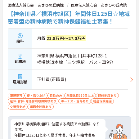
医療法人誠心会 あさひの丘病院
医療法人誠心会 あさひの丘病院
【神奈川県／横浜市旭区】年間休日125日☆地域
密着型の精神病院で精神保健福祉士募集！
月収
21.8万円～27.0万円
給料
神奈川県 横浜市旭区 川井本町128-1
勤務地
相模鉄道本線「三ツ境駅」バス・車9分
正社員(正職員)
雇用形態
車通勤可
寮・借り上げ
日勤のみ
年間休日110日以上
研修制度あり
産休･育休･介護休暇取得実績あり
ボーナス・賞与あり
社会保険完備
交通費支給
退職金制度あり
神奈川県横浜市旭区に位置する病院での勤務になり
ます。
年間休日125日と多く夏季休暇、年末年始休暇もご