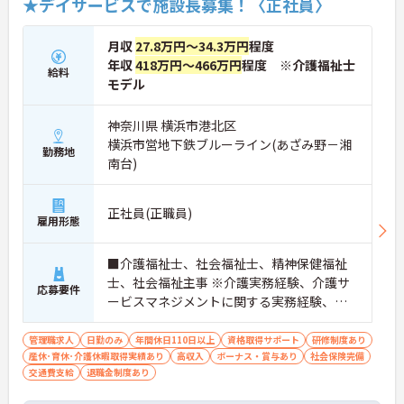
★デイサービスで施設長募集！〈正社員〉
月収
27.8万円～34.3万円
程度
年収
418万円～466万円
程度 ※介護福祉士
給料
モデル
神奈川県 横浜市港北区
横浜市営地下鉄ブルーライン(あざみ野－湘
勤務地
南台)
正社員(正職員)
雇用形態
■介護福祉士、社会福祉士、精神保健福祉
士、社会福祉主事 ※介護実務経験、介護サ
応募要件
ービスマネジメントに関する実務経験、運
営マネジメントに関する実務経験、チーム
マネジメントに関する実務経験 ■普通自動
管理職求人
日勤のみ
年間休日110日以上
資格取得サポート
研修制度あり
産休･育休･介護休暇取得実績あり
車運転免許（AT可）歓迎
高収入
ボーナス・賞与あり
社会保険完備
交通費支給
退職金制度あり