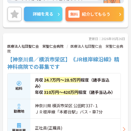
ざいますのでプライベートも両立できます！
ご興味のある方はお気軽にお問い合わせ下さい♪
詳細を見る
無料
紹介してもらう
更新日：2026年05月26日
医療法人社団聖仁会 栄聖仁会病院
医療法人社団聖仁会 栄聖仁会病
院
【神奈川県／横浜市栄区】《JR根岸線沿線》精
神科病院での募集です
月収
24.7万円～28.9万円
程度（諸手当込
み）
給料
年収
310万円～420万円
程度（諸手当込み）
神奈川県 横浜市栄区 公田町337-１
勤務地
ＪＲ根岸線「本郷台駅」バス・車7分
正社員(正職員)
雇用形態