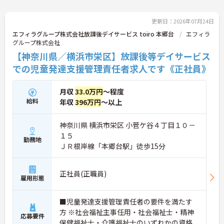
更新日：2026年07月24日
エフィラグループ株式会社放課後デイサービス toiro 本郷台
エフィラ
グループ株式会社
【神奈川県／横浜市栄区】放課後等デイサービス
での児童発達支援管理責任者求人です《正社員》
月収
33.0万円
～程度
給料
年収
396万円
～以上
神奈川県 横浜市栄区 小菅ケ谷４丁目１０－
１５
勤務地
ＪＲ根岸線「本郷台駅」徒歩15分
正社員(正職員)
雇用形態
■児童発達支援管理責任者の要件を満たす
方 ※社会福祉主事任用・社会福祉士・精神
応募要件
保健福祉士・介護福祉士のいずれかの資格