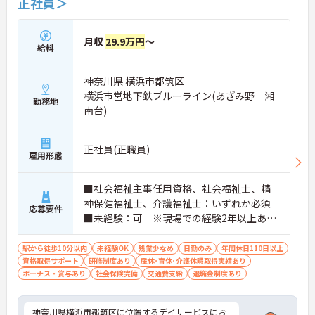
正社員＞
月収
29.9万円
～
給料
神奈川県 横浜市都筑区
横浜市営地下鉄ブルーライン(あざみ野－湘
勤務地
南台)
正社員(正職員)
雇用形態
■社会福祉主事任用資格、社会福祉士、精
神保健福祉士、介護福祉士：いずれか必須
応募要件
■未経験：可 ※現場での経験2年以上あれ
ば尚可 ※PCスキル：必須
駅から徒歩10分以内
未経験OK
残業少なめ
日勤のみ
年間休日110日以上
資格取得サポート
研修制度あり
産休･育休･介護休暇取得実績あり
ボーナス・賞与あり
社会保険完備
交通費支給
退職金制度あり
神奈川県横浜市都筑区に位置するデイサービスにお