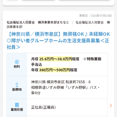
更新日：2026年07月24日
社会福祉法人同愛会 横浜事業本部まちなと
社会福祉法人同愛会 横
浜事業本部
【神奈川県／横浜市泉区】無資格OK♪未経験OK
◎障がい者グループホームの生活支援員募集＜正
社員＞
月収
25.6万円～38.0万円
程度 ※特殊業務
手当込
給料
年収
360万円～500万円
程度
神奈川県 横浜市泉区 和泉町7658‐6
相模鉄道いずみ野線「いずみ野駅」バス・
勤務地
車4分
正社員(正職員)
雇用形態