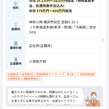
月収
25.1万円～38.0万円
程度（特殊業務手
当、処遇改善手当込み）
給料
年収
379万円～430万円
程度
神奈川県 横浜市栄区 笠間3-10-1
ＪＲ東海道本線(東京－熱海)「大船駅」徒歩
勤務地
14分
正社員(正職員)
雇用形態
※資格不問
応募要件
未経験OK
無資格OK
研修制度あり
ボーナス・賞与あり
社会保険完備
交通費支給
退職金制度あり
働きやすい環境作りのため、残業はほとんどなくし
っかりプライベートの時間も取れます。生活リズム
を変えずに仕事が出来るので、出産などでブランク
がある方でも働きやすく、復帰しやすい環境になっ