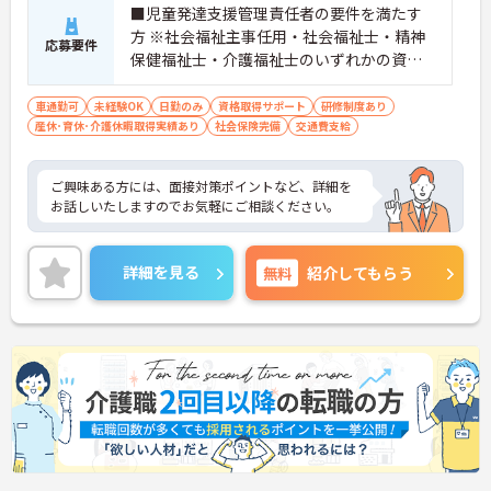
■児童発達支援管理責任者の要件を満たす
方 ※社会福祉主事任用・社会福祉士・精神
応募要件
保健福祉士・介護福祉士のいずれかの資格
■普通自動車運転免許(AT限定可) 必須
車通勤可
未経験OK
日勤のみ
資格取得サポート
研修制度あり
産休･育休･介護休暇取得実績あり
社会保険完備
交通費支給
ご興味ある方には、面接対策ポイントなど、詳細を
お話しいたしますのでお気軽にご相談ください。
詳細を見る
無料
紹介してもらう