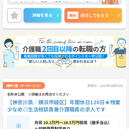
ばれる法人です。充実した待遇や働きやすさを考え
た環境があり、定着率も高く、勤続年数10年以上の
社員が多数活躍しています。リフレッシュ休暇や1時
詳細を見る
無料
紹介してもらう
間単位の有給も職員がお互いに協力しあってこの制
度を活用しています。働きやすい環境を皆で作ろう
という文化がございます。
年間休日120日なのでお休みも多めに加え、残業少
なめなので、プライベートの時間もしっかり確保で
きます◎ご興味ある方には、面接対策ポイントな
ど、さらに詳細をお話しいたしますのでお気軽にご
相談ください！
通所介護（デイサービス）
更新日：2026年08月06日
名称非公開 ※詳細はお問合せください
【神奈川県／横浜市緑区】年間休日120日★残業
少なめ◎生活相談員兼介護職員の求人です
月収
20.2万円～26.5万円
程度（諸手当込）
＋前歴換算制度有り