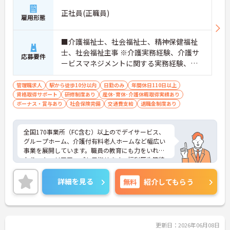
正社員(正職員)
雇用形態
■介護福祉士、社会福祉士、精神保健福祉
士、社会福祉主事 ※介護実務経験、介護サ
応募要件
ービスマネジメントに関する実務経験、運
営マネジメントに関する実務経験、チーム
マネジメントに関する実務経験必須 ■普通
管理職求人
駅から徒歩10分以内
日勤のみ
年間休日110日以上
資格取得サポート
自動車運転免許（AT可）必須
研修制度あり
産休･育休･介護休暇取得実績あり
ボーナス・賞与あり
社会保険完備
交通費支給
退職金制度あり
全国170事業所（FC含む）以上のでデイサービス、
グループホーム、介護付有料老人ホームなど幅広い
事業を展開しています。職員の教育にも力をいれて
おり、キャリアアップも目指せます。福利厚生等待
遇面の良さも魅力の一つ！ご興味のある方には、面
接対策ポイントなど、さらに詳細をお話しいたしま
詳細を見る
無料
紹介してもらう
すのでお気軽にご相談ください！
更新日：2026年06月08日