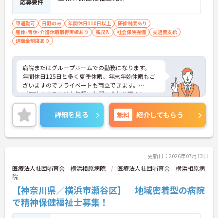
応募要件
車通勤可
日勤のみ
年間休日110日以上
研修制度あり
産休･育休･介護休暇取得実績あり
高収入
社会保険完備
交通費支給
退職金制度あり
病院またはグループホームでの勤務になります。
年間休日125日と多く夏季休暇、年末年始休暇もご
ざいますのでプライベートも両立できます。
ご興味のある方はお気軽にお問い合わせ下さい。
詳細を見る
無料
紹介してもらう
更新日：2026年07月13日
医療法人社団哺育会 横浜相原病院
医療法人社団哺育会 横浜相原病
院
【神奈川県／横浜市瀬谷区】 地域密着型の病院
で精神保健福祉士募集！