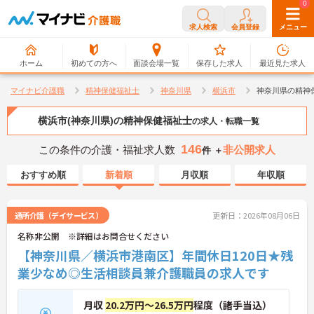
0
0
求人検索
会員登録
メニュー
ホーム
初めての方へ
面談会場一覧
保存した求人
最近見た求人
マイナビ介護職
精神保健福祉士
神奈川県
横浜市
神奈川県の精神
横浜市(神奈川県)の精神保健福祉士
の求人・転職一覧
146
この条件の介護・福祉求人数
非公開求人
件 ＋
おすすめ順
新着順
月収順
年収順
通所介護（デイサービス）
更新日：2026年08月06日
名称非公開 ※詳細はお問合せください
【神奈川県／横浜市港南区】年間休日120日★残
業少なめ◎生活相談員兼介護職員の求人です
月収
20.2万円～26.5万円
程度（諸手当込）