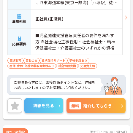
ＪＲ東海道本線(東京－熱海)「戸塚駅」徒歩
15分
正社員(正職員)
雇用形態
■児童発達支援管理責任者の要件を満たす
方 ※社会福祉主事任用・社会福祉士・精神
応募要件
保健福祉士・介護福祉士のいずれかの資格
車通勤可
日勤のみ
資格取得サポート
研修制度あり
産休･育休･介護休暇取得実績あり
社会保険完備
交通費支給
ご興味ある方には、面接対策ポイントなど、詳細を
お話しいたしますのでお気軽にご相談ください。
詳細を見る
無料
紹介してもらう
障がい者施設
更新日：2026年07月24日