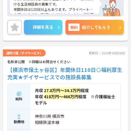
ける生活相談員の募集です。
年間休日は120日以上もあります。プライベートを
大切にしながらご勤務いただけます。また、福利厚
生が充実しています。働きやすい環境が整ってお
り、安心して長くご勤務いただけます。給与は月給
詳細を見る
無料
紹介してもらう
が29.9万円～と高水準です。
ご興味のある方には、面接対策ポイントなど、さら
に詳細をご案内しますのでお気軽にご相談くださ
い！
通所介護（デイサービス）
更新日：2026年06月08日
名称非公開 ※詳細はお問合せください
【横浜市保土ヶ谷区】年間休日110日◎福利厚生
充実★デイサービスでの施設長募集
月収
27.8万円～34.3万円
程度
年収
418万円～466万円
程度 ※介護福祉士
給料
モデル
神奈川県 横浜市
勤務地
相模鉄道本線