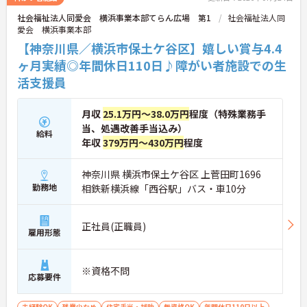
社会福祉法人同愛会 横浜事業本部てらん広場 第1
社会福祉法人同
愛会 横浜事業本部
【神奈川県／横浜市保土ケ谷区】嬉しい賞与4.4
ヶ月実績◎年間休日110日♪障がい者施設での生
活支援員
月収
25.1万円～38.0万円
程度（特殊業務手
当、処遇改善手当込み）
給料
年収
379万円～430万円
程度
神奈川県 横浜市保土ケ谷区 上菅田町1696
勤務地
相鉄新横浜線「西谷駅」バス・車10分
正社員(正職員)
雇用形態
※資格不問
応募要件
未経験OK
残業少なめ
住宅手当・補助
無資格OK
年間休日110日以上