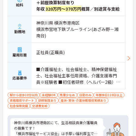
＋前歴換算制度有り
給料
年収
320万円～370万円
概算／別途賞与支給
神奈川県 横浜市港南区
横浜市営地下鉄ブルーライン(あざみ野－湘
勤務地
南台)
正社員(正職員)
雇用形態
■介護福祉士、社会福祉士、精神保健福祉
士、社会福祉主事任用資格、介護支援専門
応募要件
員※経験者 ■初任者研修（ヘルパー2級）お
よび実務者研修（ヘルパー1級）※介護保険
施設または通所系サービス事業所において
駅から徒歩10分以内
未経験OK
残業少なめ
日勤のみ
年間休日110日以上
資格取得サポート
常勤で2年以上（勤務日数360日以上）
研修制度あり
産休･育休･介護休暇取得実績あり
社会保険完備
交通費支給
神奈川県横浜市港南区にて、生活相談員兼介護職員
の募集です！
「横浜市福祉サービス協会」は手厚い福利厚生で選