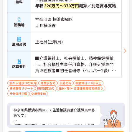
給料
年収
320万円～370万円
概算／別途賞与支給
神奈川県 横浜市緑区
勤務地
ＪＲ横浜線
正社員(正職員)
雇用形態
■介護福祉士、社会福祉士、精神保健福祉
士、社会福祉主事任用資格、介護支援専門
応募要件
員※経験者■初任者研修（ヘルパー2級）お
よび実務者研修（ヘルパー1級）※介護保険
施設または通所系サービス事業所において
駅から徒歩10分以内
残業少なめ
日勤のみ
年間休日110日以上
資格取得サポート
常勤で2年以上（勤務日数360日以上）
研修制度あり
産休･育休･介護休暇取得実績あり
社会保険完備
交通費支給
神奈川県横浜市西区にて生活相談員兼介護職員の募
集です！
手厚い福利厚生で選ばれる法人です。充実した待遇
や働きやすさを考えた環境があり、定着率も高く、