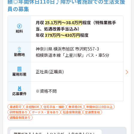
績◎年間休日110日♪障がい者施設での生活支援
員の募集
月収
25.1万円～38.0万円
程度（特殊業務手
当、処遇改善手当込み）
給料
年収
379万円～430万円
程度
神奈川県 横浜市旭区 市沢町557-3
勤務地
相模鉄道本線「上星川駅」バス・車5分
正社員(正職員)
雇用形態
※資格不問
応募要件
車通勤可
未経験OK
住宅手当・補助
無資格OK
年間休日110日以上
研修制度あり
ボーナス・賞与あり
社会保険完備
交通費支給
退職金制度あり
障害がある人たち一人ひとりが、人生の主人公とし