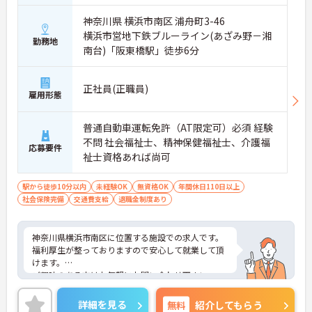
神奈川県 横浜市南区 浦舟町3-46
横浜市営地下鉄ブルーライン(あざみ野－湘
勤務地
南台)「阪東橋駅」徒歩6分
正社員(正職員)
雇用形態
普通自動車運転免許（AT限定可）必須 経験
不問 社会福祉士、精神保健福祉士、介護福
応募要件
祉士資格あれば尚可
駅から徒歩10分以内
未経験OK
無資格OK
年間休日110日以上
社会保険完備
交通費支給
退職金制度あり
神奈川県横浜市南区に位置する施設での求人です。
福利厚生が整っておりますので安心して就業して頂
けます。
ご興味のある方はお気軽にお問い合わせ下さい。
詳細を見る
無料
紹介してもらう