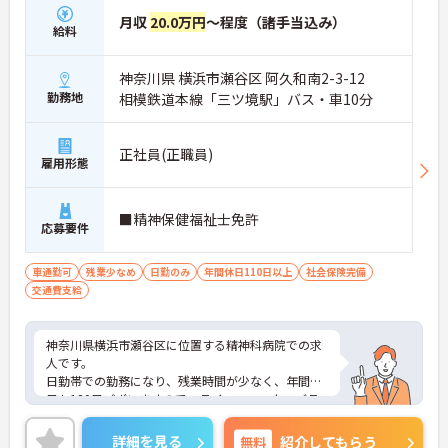
月収
20.0万円
～程度（諸手当込み）
給料
神奈川県 横浜市瀬谷区 阿久和南2-3-12
勤務地
相模鉄道本線「三ツ境駅」バス・車10分
正社員(正職員)
雇用形態
■精神保健福祉士免許
応募要件
車通勤可
残業少なめ
日勤のみ
年間休日110日以上
社会保険完備
交通費支給
神奈川県横浜市瀬谷区に位置する精神科病院での求
人です。
日勤帯での勤務になり、残業時間が少なく、年間休
日も120日ございますので、ライフ・ワーク・バラ
ンスを大切にしたい方にもおすすめです。
ご興味ある方には、面接対策ポイントなど、さらに
詳細を見る
無料
紹介してもらう