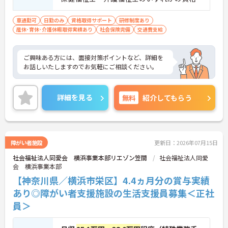
車通勤可
日勤のみ
資格取得サポート
研修制度あり
産休･育休･介護休暇取得実績あり
社会保険完備
交通費支給
ご興味ある方には、面接対策ポイントなど、詳細を
お話しいたしますのでお気軽にご相談ください。
詳細を見る
無料
紹介してもらう
障がい者施設
更新日：2026年07月15日
社会福祉法人同愛会 横浜事業本部リエゾン笠間
社会福祉法人同愛
会 横浜事業本部
【神奈川県／横浜市栄区】4.4ヵ月分の賞与実績
あり◎障がい者支援施設の生活支援員募集＜正社
員＞