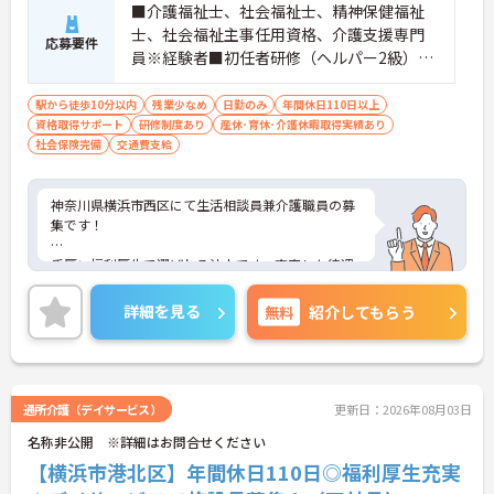
■介護福祉士、社会福祉士、精神保健福祉
士、社会福祉主事任用資格、介護支援専門
応募要件
員※経験者■初任者研修（ヘルパー2級）お
よび実務者研修（ヘルパー1級）※介護保険
施設または通所系サービス事業所において
駅から徒歩10分以内
残業少なめ
日勤のみ
年間休日110日以上
資格取得サポート
常勤で2年以上（勤務日数360日以上）
研修制度あり
産休･育休･介護休暇取得実績あり
社会保険完備
交通費支給
神奈川県横浜市西区にて生活相談員兼介護職員の募
集です！
手厚い福利厚生で選ばれる法人です。充実した待遇
や働きやすさを考えた環境があり、定着率も高く、
勤続年数10年以上の社員が多数活躍しています。リ
詳細を見る
無料
紹介してもらう
フレッシュ休暇や1時間単位の有給も職員がお互い
に協力しあってこの制度を活用しています。働きや
すい環境を皆で作ろうという文化がございます。
年間休日120日なのでお休みも多めに加え、残業少
通所介護（デイサービス）
更新日：2026年08月03日
なめなので、プライベートの時間もしっかり確保で
名称非公開 ※詳細はお問合せください
きます◎ご興味ある方には、面接対策ポイントな
ど、さらに詳細をお話しいたしますのでお気軽にご
【横浜市港北区】年間休日110日◎福利厚生充実
相談ください！