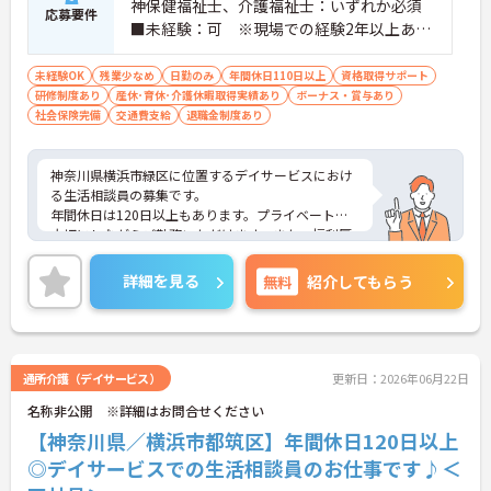
神保健福祉士、介護福祉士：いずれか必須
応募要件
■未経験：可 ※現場での経験2年以上あれ
ば尚可 ※PCスキル：必須
未経験OK
残業少なめ
日勤のみ
年間休日110日以上
資格取得サポート
研修制度あり
産休･育休･介護休暇取得実績あり
ボーナス・賞与あり
社会保険完備
交通費支給
退職金制度あり
神奈川県横浜市緑区に位置するデイサービスにおけ
る生活相談員の募集です。
年間休日は120日以上もあります。プライベートを
大切にしながらご勤務いただけます。また、福利厚
生が充実しています。働きやすい環境が整ってお
り、安心して長くご勤務いただけます。給与は月給
詳細を見る
無料
紹介してもらう
が29.9万円～と高水準です。
ご興味のある方には、面接対策ポイントなど、さら
に詳細をご案内しますのでお気軽にご相談くださ
い！
通所介護（デイサービス）
更新日：2026年06月22日
名称非公開 ※詳細はお問合せください
【神奈川県／横浜市都筑区】年間休日120日以上
◎デイサービスでの生活相談員のお仕事です♪＜