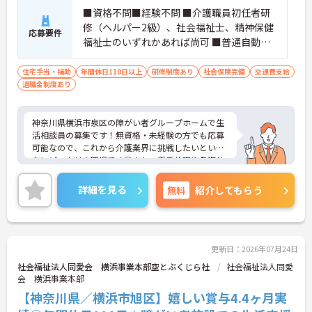
■資格不問■経験不問 ■介護職員初任者研
修（ヘルパー2級）、社会福祉士、精神保健
応募要件
福祉士のいずれかあれば尚可 ■普通自動車
運転免許あれば尚可
住宅手当・補助
年間休日110日以上
研修制度あり
社会保険完備
交通費支給
退職金制度あり
神奈川県横浜市泉区の障がい者グループホームで生
活相談員の募集です！無資格・未経験の方でも応募
可能なので、これから介護業界に挑戦したいという
方にピッタリの職場です◎また、夏季休暇や冬期休
暇もあるので、プライベートもしっかり充実できま
す♪ご興味のある方は、面接ポイントをお伝えしま
詳細を見る
無料
紹介してもらう
すので、お気軽にご連絡ください。
更新日：2026年07月24日
社会福祉法人同愛会 横浜事業本部空とぶくじら社
社会福祉法人同愛
会 横浜事業本部
【神奈川県／横浜市旭区】嬉しい賞与4.4ヶ月実