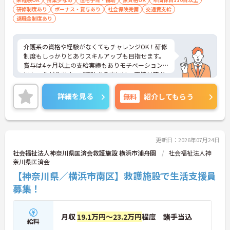
研修制度あり
ボーナス・賞与あり
社会保険完備
交通費支給
退職金制度あり
介護系の資格や経験がなくてもチャレンジOK！研修
制度もしっかりとありスキルアップも目指せます。
賞与は4ヶ月以上の支給実績もありモチベーション
にもつながります。ご興味ある方には、面接対策ポ
イントなど、さらに詳細をお話しいたしますのでお
気軽にご相談ください！
詳細を見る
無料
紹介してもらう
更新日：2026年07月24日
社会福祉法人神奈川県匡済会救護施設 横浜市浦舟園
社会福祉法人神
奈川県匡済会
【神奈川県／横浜市南区】救護施設で生活支援員
募集！
月収
19.1万円～23.2万円
程度 諸手当込
給料