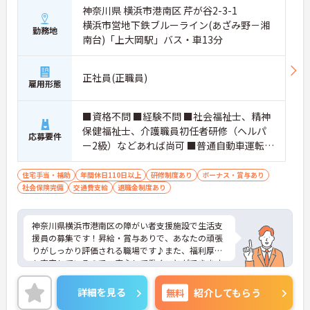
神奈川県 横浜市港南区 芹が谷2-3-1
横浜市営地下鉄ブルーライン(あざみ野－湘
勤務地
南台)「上大岡駅」バス・車13分
正社員(正職員)
雇用形態
■資格不問 ■経験不問 ■社会福祉士、精神
保健福祉士、介護職員初任者研修（ヘルパ
応募要件
ー2級）などあれば尚可 ■普通自動車運転免
許あれば尚可
住宅手当・補助
年間休日110日以上
研修制度あり
ボーナス・賞与あり
社会保険完備
交通費支給
退職金制度あり
神奈川県横浜市港南区の障がい者支援施設で生活支
援員の募集です！昇給・賞与ありで、あなたの頑張
りがしっかり評価される職場です♪また、福利厚生
も充実しているので、安心して働くことができます
◎ご興味のある方は、面接ポイントをお伝えします
ので、お気軽にご連絡ください。
詳細を見る
無料
紹介してもらう