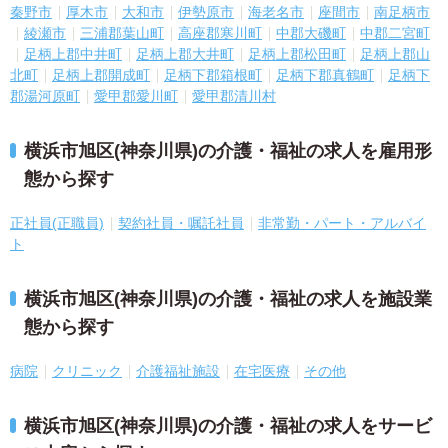
秦野市
厚木市
大和市
伊勢原市
海老名市
座間市
南足柄市
綾瀬市
三浦郡葉山町
高座郡寒川町
中郡大磯町
中郡二宮町
足柄上郡中井町
足柄上郡大井町
足柄上郡松田町
足柄上郡山
北町
足柄上郡開成町
足柄下郡箱根町
足柄下郡真鶴町
足柄下
郡湯河原町
愛甲郡愛川町
愛甲郡清川村
横浜市旭区(神奈川県)の介護・福祉の求人を雇用形
態から探す
正社員(正職員)
契約社員・嘱託社員
非常勤・パート・アルバイ
ト
横浜市旭区(神奈川県)の介護・福祉の求人を施設業
態から探す
病院
クリニック
介護福祉施設
在宅医療
その他
横浜市旭区(神奈川県)の介護・福祉の求人をサービ