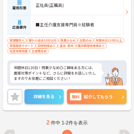
正社員(正職員)
雇用形態
■主任介護支援専門員※経験者
応募要件
管理職求人
駅から徒歩10分以内
残業少なめ
日勤のみ
年間休日110日以上
資格取得サポート
研修制度あり
産休･育休･介護休暇取得実績あり
社会保険完備
交通費支給
年間休日120日！残業少なめ◎ご興味ある方には、
面接対策ポイントなど、さらに詳細をお話しいたし
ますのでお気軽にご相談ください！
詳細を見る
無料
紹介してもらう
2
件中 1-2件を表示