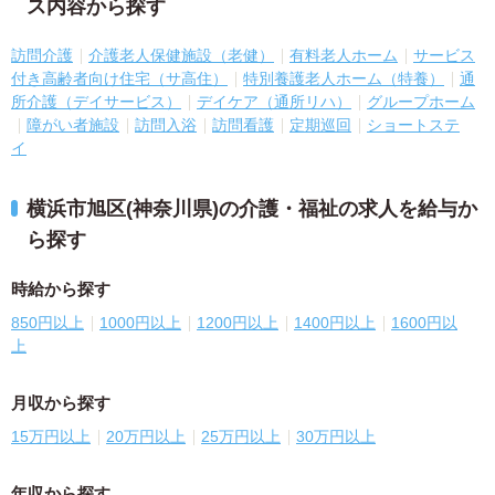
ス内容から探す
訪問介護
介護老人保健施設（老健）
有料老人ホーム
サービス
付き高齢者向け住宅（サ高住）
特別養護老人ホーム（特養）
通
所介護（デイサービス）
デイケア（通所リハ）
グループホーム
障がい者施設
訪問入浴
訪問看護
定期巡回
ショートステ
イ
横浜市旭区(神奈川県)の介護・福祉の求人を給与か
ら探す
時給から探す
850円以上
1000円以上
1200円以上
1400円以上
1600円以
上
月収から探す
15万円以上
20万円以上
25万円以上
30万円以上
年収から探す