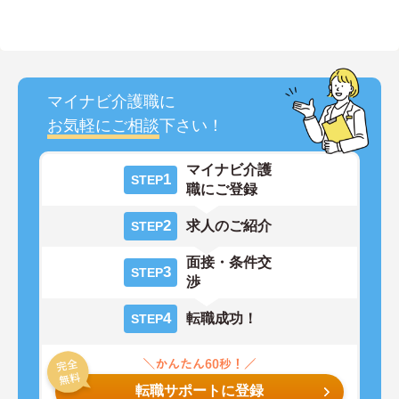
マイナビ介護職に
お気軽にご相談
下さい！
マイナビ介護
1
STEP
職にご登録
2
求人のご紹介
STEP
面接・条件交
3
STEP
渉
4
転職成功！
STEP
転職サポートに登録