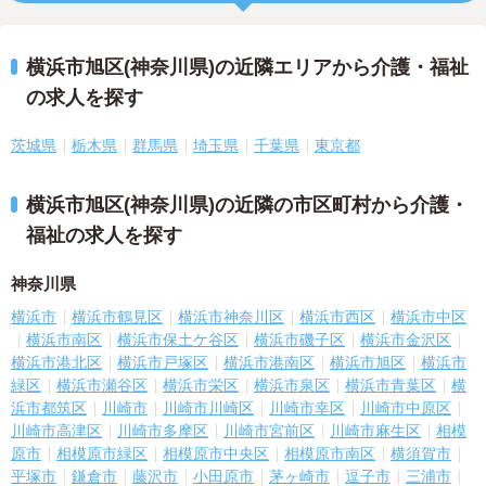
横浜市旭区(神奈川県)の近隣エリアから介護・福祉
の求人を探す
茨城県
栃木県
群馬県
埼玉県
千葉県
東京都
横浜市旭区(神奈川県)の近隣の市区町村から介護・
福祉の求人を探す
神奈川県
横浜市
横浜市鶴見区
横浜市神奈川区
横浜市西区
横浜市中区
横浜市南区
横浜市保土ケ谷区
横浜市磯子区
横浜市金沢区
横浜市港北区
横浜市戸塚区
横浜市港南区
横浜市旭区
横浜市
緑区
横浜市瀬谷区
横浜市栄区
横浜市泉区
横浜市青葉区
横
浜市都筑区
川崎市
川崎市川崎区
川崎市幸区
川崎市中原区
川崎市高津区
川崎市多摩区
川崎市宮前区
川崎市麻生区
相模
原市
相模原市緑区
相模原市中央区
相模原市南区
横須賀市
平塚市
鎌倉市
藤沢市
小田原市
茅ヶ崎市
逗子市
三浦市