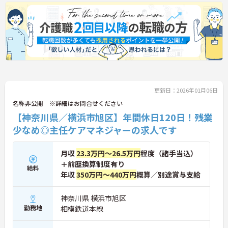
更新日：2026年01月06日
名称非公開 ※詳細はお問合せください
【神奈川県／横浜市旭区】年間休日120日！残業
少なめ◎主任ケアマネジャーの求人です
月収
23.3万円～26.5万円
程度（諸手当込）
＋前歴換算制度有り
給料
年収
350万円～440万円
概算／別途賞与支給
神奈川県 横浜市旭区
勤務地
相模鉄道本線