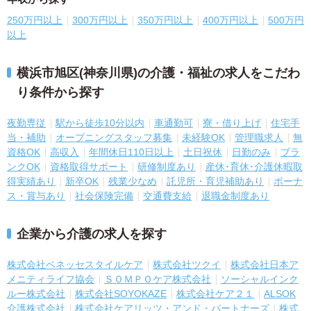
250万円以上
300万円以上
350万円以上
400万円以上
500万円
以上
横浜市旭区(神奈川県)の介護・福祉の求人をこだわ
り条件から探す
夜勤専従
駅から徒歩10分以内
車通勤可
寮・借り上げ
住宅手
当・補助
オープニングスタッフ募集
未経験OK
管理職求人
無
資格OK
高収入
年間休日110日以上
土日祝休
日勤のみ
ブラ
ンクOK
資格取得サポート
研修制度あり
産休･育休･介護休暇取
得実績あり
新卒OK
残業少なめ
託児所・育児補助あり
ボーナ
ス・賞与あり
社会保険完備
交通費支給
退職金制度あり
企業から介護の求人を探す
株式会社ベネッセスタイルケア
株式会社ツクイ
株式会社日本ア
メニティライフ協会
ＳＯＭＰＯケア株式会社
ソーシャルインク
ルー株式会社
株式会社SOYOKAZE
株式会社ケア２１
ALSOK
介護株式会社
株式会社ケアリッツ・アンド・パートナーズ
株式