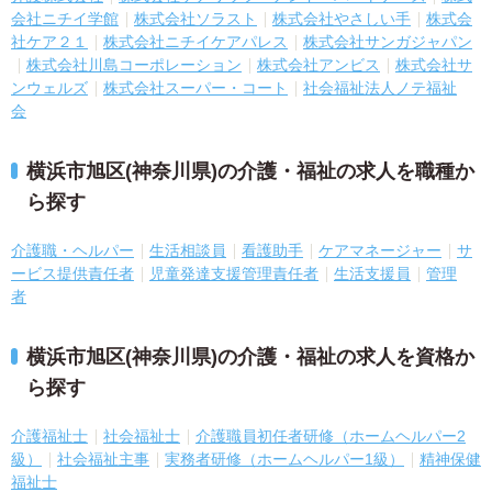
会社ニチイ学館
株式会社ソラスト
株式会社やさしい手
株式会
社ケア２１
株式会社ニチイケアパレス
株式会社サンガジャパン
株式会社川島コーポレーション
株式会社アンビス
株式会社サ
ンウェルズ
株式会社スーパー・コート
社会福祉法人ノテ福祉
会
横浜市旭区(神奈川県)の介護・福祉の求人を職種か
ら探す
介護職・ヘルパー
生活相談員
看護助手
ケアマネージャー
サ
ービス提供責任者
児童発達支援管理責任者
生活支援員
管理
者
横浜市旭区(神奈川県)の介護・福祉の求人を資格か
ら探す
介護福祉士
社会福祉士
介護職員初任者研修（ホームヘルパー2
級）
社会福祉主事
実務者研修（ホームヘルパー1級）
精神保健
福祉士