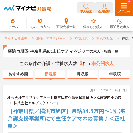
0
0
求人検索
会員登録
メニュー
ホーム
初めての方へ
面談会場一覧
保存した求人
最近見た求人
マイナビ介護職
主任ケアマネジャー
神奈川県
横浜市旭区
神奈川
横浜市旭区(神奈川県)の主任ケアマネジャー
の求人・転職一覧
2
この条件の介護・福祉求人数
非公開求人
件 ＋
おすすめ順
新着順
月収順
年収順
更新日：2026年06月17日
株式会社アルプスケアハート指定居宅介護支援事業所たんぽぽ四季の森
株式会社アルプスケアハート
【神奈川県／横浜市旭区】月給34.5万円～◎居宅
介護支援事業所にて主任ケアマネの募集♪＜正社
員＞