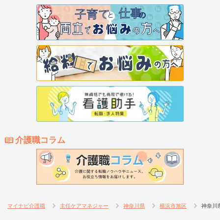
介護職コラム
マイナビ介護職
主任ケアマネジャー
神奈川県
横浜市旭区
神奈川