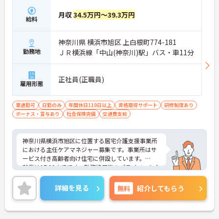
月収
34.5万円～39.3万円
給料
神奈川県 横浜市旭区 上白根町774-181
勤務地
ＪＲ横浜線「中山(神奈川)駅」バス・車11分
正社員(正職員)
雇用形態
車通勤可
日勤のみ
年間休日110日以上
資格取得サポート
研修制度あり
ボーナス・賞与あり
社会保険完備
交通費支給
神奈川県横浜市旭区に位置する居宅介護支援事業所
における主任ケアマネジャー募集です。事業所はサ
ービス付き高齢者向け住宅に併設しています。
就業は17:00までです。勤務終了後のプライベートな
時間も充実させることができます。また、マイカー
通勤が可能です。通勤が苦になりません。
詳細を見る
無料
紹介してもらう
ご興味のある方には、面接対策ポイントなど、さら
に詳細をご案内しますのでお気軽にご相談くださ
い！