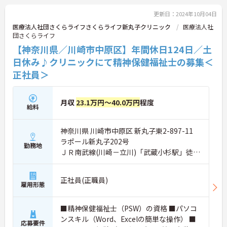
らに詳細などお伝えします！
更新日：2024年10月04日
医療法人社団さくらライフさくらライフ新丸子クリニック
医療法人社
団さくらライフ
【神奈川県／川崎市中原区】年間休日124日／土
日休み♪クリニックにて精神保健福祉士の募集＜
正社員＞
月収
23.1万円～40.0万円
程度
給料
神奈川県 川崎市中原区 新丸子東2-897-11
ラポール新丸子202号
勤務地
ＪＲ南武線(川崎－立川)「武蔵小杉駅」徒歩
5分
正社員(正職員)
雇用形態
■精神保健福祉士（PSW）の資格 ■パソコ
ンスキル（Word、Excelの簡単な操作） ■
応募要件