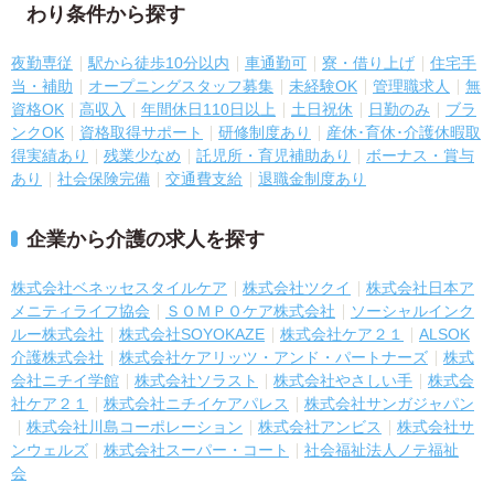
わり条件から探す
夜勤専従
駅から徒歩10分以内
車通勤可
寮・借り上げ
住宅手
当・補助
オープニングスタッフ募集
未経験OK
管理職求人
無
資格OK
高収入
年間休日110日以上
土日祝休
日勤のみ
ブラ
ンクOK
資格取得サポート
研修制度あり
産休･育休･介護休暇取
得実績あり
残業少なめ
託児所・育児補助あり
ボーナス・賞与
あり
社会保険完備
交通費支給
退職金制度あり
企業から介護の求人を探す
株式会社ベネッセスタイルケア
株式会社ツクイ
株式会社日本ア
メニティライフ協会
ＳＯＭＰＯケア株式会社
ソーシャルインク
ルー株式会社
株式会社SOYOKAZE
株式会社ケア２１
ALSOK
介護株式会社
株式会社ケアリッツ・アンド・パートナーズ
株式
会社ニチイ学館
株式会社ソラスト
株式会社やさしい手
株式会
社ケア２１
株式会社ニチイケアパレス
株式会社サンガジャパン
株式会社川島コーポレーション
株式会社アンビス
株式会社サ
ンウェルズ
株式会社スーパー・コート
社会福祉法人ノテ福祉
会