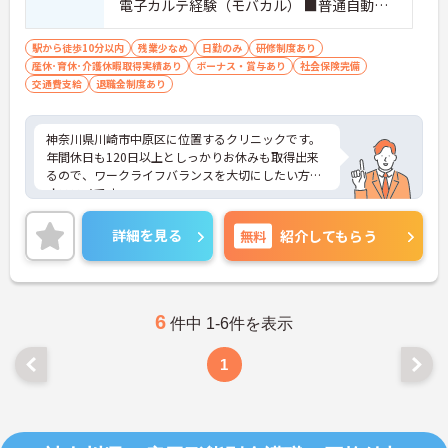
電子カルテ経験（モバカル） ■普通自動車
運転免許（AT限定可）
駅から徒歩10分以内
残業少なめ
日勤のみ
研修制度あり
産休･育休･介護休暇取得実績あり
ボーナス・賞与あり
社会保険完備
交通費支給
退職金制度あり
神奈川県川崎市中原区に位置するクリニックです。
年間休日も120日以上としっかりお休みも取得出来
るので、ワークライフバランスを大切にしたい方に
オススメです。
土日休みなのでプライベートの予定も立てやすい環
境です。
詳細を見る
無料
紹介してもらう
ご興味をお持ちの方はお気軽にお問い合わせくださ
い。
6
件中 1-6件を表示
1