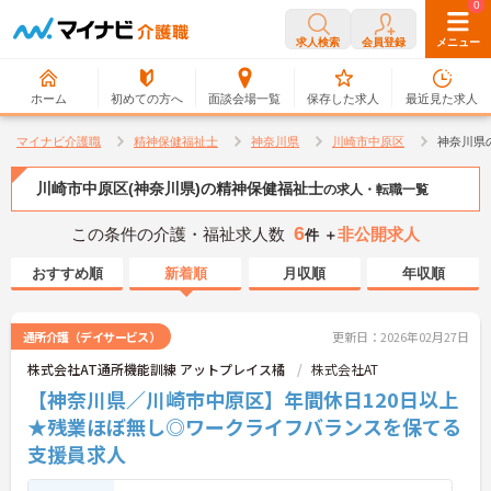
0
0
求人検索
会員登録
メニュー
ホーム
初めての方へ
面談会場一覧
保存した求人
最近見た求人
マイナビ介護職
精神保健福祉士
神奈川県
川崎市中原区
神奈川県
川崎市中原区(神奈川県)の精神保健福祉士
の求人・転職一覧
6
この条件の介護・福祉求人数
非公開求人
件 ＋
おすすめ順
新着順
月収順
年収順
通所介護（デイサービス）
更新日：2026年02月27日
株式会社AT通所機能訓練 アットプレイス橘
株式会社AT
【神奈川県／川崎市中原区】年間休日120日以上
★残業ほぼ無し◎ワークライフバランスを保てる
支援員求人