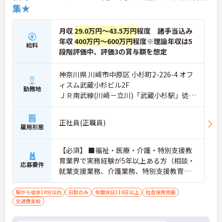
集★
月収
29.0万円～43.5万円
程度 諸手当込み
年収
400万円～600万円
程度※理論年収は5
給料
段階評価中、評価3の賞与額を想定
神奈川県 川崎市中原区 小杉町2-226-4 オフ
ィスム武蔵小杉ビル2F
勤務地
ＪＲ南武線(川崎－立川)「武蔵小杉駅」徒歩
6分
正社員(正職員)
雇用形態
【必須】 ■福祉・医療・介護・特別支援教
育業界で実務経験が5年以上ある方（相談・
応募要件
就業支援業務、介護業務、特別支援教育な
ど） ■児童発達支援管理責任者研修受講者
駅から徒歩10分以内
日勤のみ
年間休日110日以上
社会保険完備
交通費支給