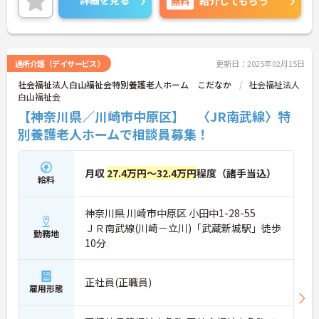
詳細を見る
無料
紹介してもらう
ご興味ある方には、面接対策ポイントなど、さらに
詳細をお話しいたしますのでお気軽にご相談くださ
い！
通所介護（デイサービス）
更新日：2025年02月15日
社会福祉法人白山福祉会特別養護老人ホーム こだなか
社会福祉法人
白山福祉会
【神奈川県／川崎市中原区】 〈JR南武線〉特
別養護老人ホームで相談員募集！
月収
27.4万円～32.4万円
程度（諸手当込）
給料
神奈川県 川崎市中原区 小田中1-28-55
ＪＲ南武線(川崎－立川)「武蔵新城駅」徒歩
勤務地
10分
正社員(正職員)
雇用形態