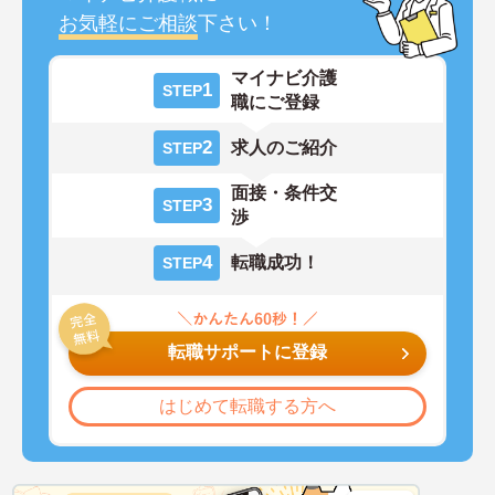
お気軽にご相談
下さい！
マイナビ介護
1
STEP
職にご登録
2
求人のご紹介
STEP
面接・条件交
3
STEP
渉
4
転職成功！
STEP
転職サポートに登録
はじめて転職する方へ