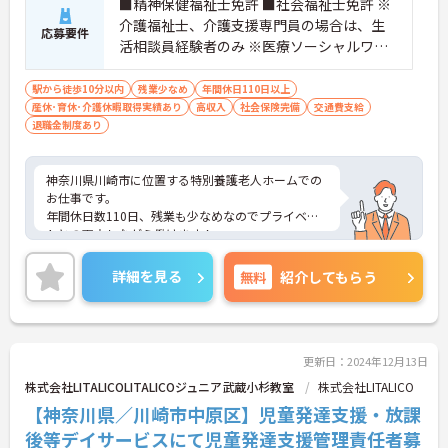
■精神保健福祉士免許 ■社会福祉士免許 ※
介護福祉士、介護支援専門員の場合は、生
応募要件
活相談員経験者のみ ※医療ソーシャルワー
カー経験者 ※社会福祉主事等の場合は応相
談
駅から徒歩10分以内
残業少なめ
年間休日110日以上
産休･育休･介護休暇取得実績あり
高収入
社会保険完備
交通費支給
退職金制度あり
神奈川県川崎市に位置する特別養護老人ホームでの
お仕事です。
年間休日数110日、残業も少なめなのでプライベー
トとの両立しながら働けます！
ご興味ある方には、面接のポイントなど、さらに詳
細をお話致しますのでお気軽にご相談ください。
詳細を見る
無料
紹介してもらう
更新日：2024年12月13日
株式会社LITALICOLITALICOジュニア武蔵小杉教室
株式会社LITALICO
【神奈川県／川崎市中原区】児童発達支援・放課
後等デイサービスにて児童発達支援管理責任者募