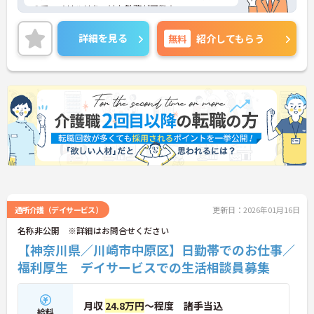
ので、メリハリをつけた勤務が可能★
残業もほとんど無いので、ワークライフバランス重
視の方にオススメ！
詳細を見る
無料
紹介してもらう
託児所完備で、小さなお子様がいらっしゃる方でも
安心して就業できますよ♪
ご興味ある方には、面接対策ポイントなど、さらに
詳細をお話しいたしますのでお気軽にご相談くださ
い。
通所介護（デイサービス）
更新日：2026年01月16日
名称非公開 ※詳細はお問合せください
【神奈川県／川崎市中原区】日勤帯でのお仕事／
福利厚生 デイサービスでの生活相談員募集
月収
24.8万円
～程度 諸手当込
給料