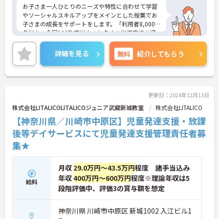
お子さま一人ひとりのニーズや特性に合わせて学習
やソーシャルスキルアップをメインとした授業でお
子さまの成長をサポートをします。「利用者8,000
名以上、全国100教室以上」と多くの指導実績を通
して培ったノウハウもあり、満足度の高いサービス
の提供とともに、自身の療育分野でのスキル向上も
詳細を見る
無料
紹介してもらう
目指せます。年間休日は120日前後とプライベート
との両立もしやすいです。
ご興味のある方はお気軽にお問い合わせ下さい。さ
らに詳細などお伝えします！
更新日：2024年12月13日
株式会社LITALICOLITALICOジュニア武蔵新城教室
株式会社LITALICO
【神奈川県／川崎市中原区】児童発達支援・放課
後等デイサービスにて児童発達支援管理責任者募
集★
月収
29.0万円～43.5万円
程度 諸手当込み
年収
400万円～600万円
程度※理論年収は5
給料
段階評価中、評価3の賞与額を想定
神奈川県 川崎市中原区 新城1002 入江ビル1