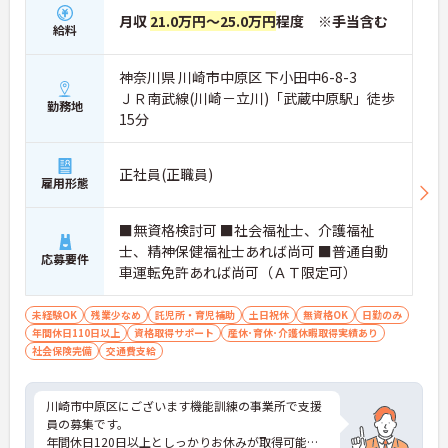
月収
21.0万円～25.0万円
程度 ※手当含む
給料
神奈川県 川崎市中原区 下小田中6-8-3
ＪＲ南武線(川崎－立川)「武蔵中原駅」徒歩
勤務地
15分
正社員(正職員)
雇用形態
■無資格検討可 ■社会福祉士、介護福祉
士、精神保健福祉士あれば尚可 ■普通自動
応募要件
車運転免許あれば尚可（ＡＴ限定可）
未経験OK
残業少なめ
託児所・育児補助
土日祝休
無資格OK
日勤のみ
年間休日110日以上
資格取得サポート
産休･育休･介護休暇取得実績あり
社会保険完備
交通費支給
川崎市中原区にございます機能訓練の事業所で支援
員の募集です。
年間休日120日以上としっかりお休みが取得可能な