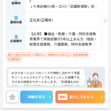
F
勤務地
ＪＲ南武線(川崎－立川)「武蔵新城駅」徒歩
3分
正社員(正職員)
雇用形態
【必須】 ■福祉・医療・介護・特別支援教
育業界で実務経験が5年以上ある方（相談・
応募要件
就業支援業務、介護業務、特別支援教育な
ど） ■児童発達支援管理責任者研修受講者
駅から徒歩10分以内
日勤のみ
年間休日110日以上
社会保険完備
交通費支給
お子さま一人ひとりのニーズや特性に合わせて学習
やソーシャルスキルアップをメインとした授業でお
子さまの成長をサポートをします。「利用者8,000
名以上、全国100教室以上」と多くの指導実績を通
して培ったノウハウもあり、満足度の高いサービス
の提供とともに、自身の療育分野でのスキル向上も
詳細を見る
無料
紹介してもらう
目指せます。年間休日は120日前後とプライベート
との両立もしやすいです。
ご興味のある方はお気軽にお問い合わせ下さい。さ