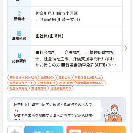
神奈川県 川崎市中原区
勤務地
ＪＲ南武線(川崎－立川)
正社員(正職員)
雇用形態
■社会福祉士、介護福祉士、精神保健福祉
士、社会福祉主事、介護支援専門員いずれ
応募要件
かお持ちの方 ■普通自動車免許(AT可) ※未
経験者可
駅から徒歩10分以内
未経験OK
日勤のみ
年間休日110日以上
資格取得サポート
研修制度あり
産休･育休･介護休暇取得実績あり
社会保険完備
交通費支給
退職金制度あり
神奈川県川崎市中原区に位置する施設での求人で
す。
多数の事業所を展開する法人が母体で安定感は抜群
です。
福利厚生が整っておりますので安心してご就業して
いただけます。