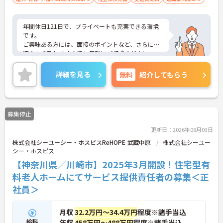
年間休日121日で、プライベートも充実できる環境
です。
ご興味ある方には、面接のポイントなど、さらに詳
細をお話致しますのでお気軽にご相談ください。
詳細を見る
無料
紹介してもらう
募集停止
更新日：2026年08月03日
株式会社シーユーシー・ホスピスReHOPE 武蔵中原
株式会社シーユー
シー・ホスピス
【神奈川県／川崎市】2025年3月開設！住宅型有
料老人ホームにてサービス提供責任者の募集＜正
社員＞
月収
32.2万円～34.4万円
程度※諸手当込
給料
年収
458万円～488万円
程度※諸手当込