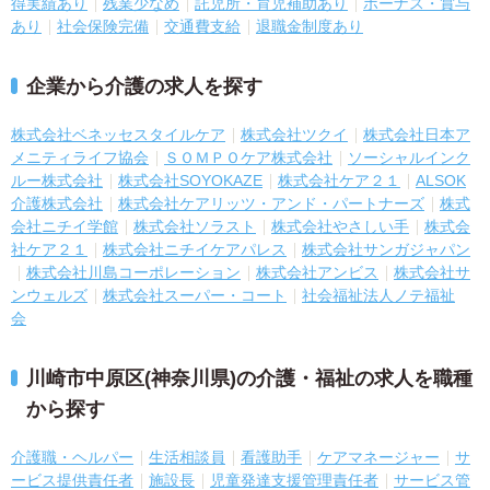
得実績あり
残業少なめ
託児所・育児補助あり
ボーナス・賞与
あり
社会保険完備
交通費支給
退職金制度あり
企業から介護の求人を探す
株式会社ベネッセスタイルケア
株式会社ツクイ
株式会社日本ア
メニティライフ協会
ＳＯＭＰＯケア株式会社
ソーシャルインク
ルー株式会社
株式会社SOYOKAZE
株式会社ケア２１
ALSOK
介護株式会社
株式会社ケアリッツ・アンド・パートナーズ
株式
会社ニチイ学館
株式会社ソラスト
株式会社やさしい手
株式会
社ケア２１
株式会社ニチイケアパレス
株式会社サンガジャパン
株式会社川島コーポレーション
株式会社アンビス
株式会社サ
ンウェルズ
株式会社スーパー・コート
社会福祉法人ノテ福祉
会
川崎市中原区(神奈川県)の介護・福祉の求人を職種
から探す
介護職・ヘルパー
生活相談員
看護助手
ケアマネージャー
サ
ービス提供責任者
施設長
児童発達支援管理責任者
サービス管