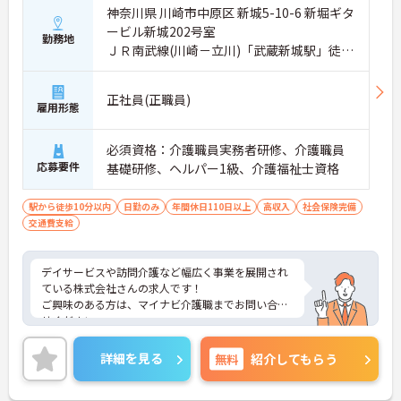
神奈川県 川崎市中原区 新城5-10-6 新堀ギタ
ービル新城202号室
勤務地
ＪＲ南武線(川崎－立川)「武蔵新城駅」徒歩
3分
正社員(正職員)
雇用形態
必須資格：介護職員実務者研修、介護職員
応募要件
基礎研修、ヘルパー1級、介護福祉士資格
駅から徒歩10分以内
日勤のみ
年間休日110日以上
高収入
社会保険完備
交通費支給
デイサービスや訪問介護など幅広く事業を展開され
ている株式会社さんの求人です！
ご興味のある方は、マイナビ介護職までお問い合わ
せください。
詳細を見る
無料
紹介してもらう