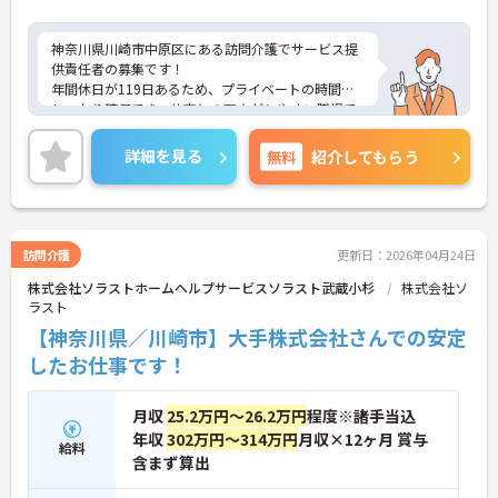
神奈川県川崎市中原区にある訪問介護でサービス提
供責任者の募集です！
年間休日が119日あるため、プライベートの時間を
しっかり確保でき、仕事との両立がしやすい職場で
す◎
また、福利厚生も充実しており、安心して働きやす
詳細を見る
無料
紹介してもらう
い環境が整っています！
ご興味ある方は面接ポイントをお伝えしますので、
お気軽にご連絡ください。
訪問介護
更新日：2026年04月24日
株式会社ソラストホームヘルプサービスソラスト武蔵小杉
株式会社ソ
ラスト
【神奈川県／川崎市】大手株式会社さんでの安定
したお仕事です！
月収
25.2万円～26.2万円
程度※諸手当込
年収
302万円～314万円
月収×12ヶ月 賞与
給料
含まず算出