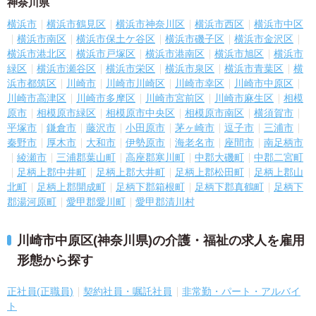
神奈川県
横浜市
横浜市鶴見区
横浜市神奈川区
横浜市西区
横浜市中区
横浜市南区
横浜市保土ケ谷区
横浜市磯子区
横浜市金沢区
横浜市港北区
横浜市戸塚区
横浜市港南区
横浜市旭区
横浜市
緑区
横浜市瀬谷区
横浜市栄区
横浜市泉区
横浜市青葉区
横
浜市都筑区
川崎市
川崎市川崎区
川崎市幸区
川崎市中原区
川崎市高津区
川崎市多摩区
川崎市宮前区
川崎市麻生区
相模
原市
相模原市緑区
相模原市中央区
相模原市南区
横須賀市
平塚市
鎌倉市
藤沢市
小田原市
茅ヶ崎市
逗子市
三浦市
秦野市
厚木市
大和市
伊勢原市
海老名市
座間市
南足柄市
綾瀬市
三浦郡葉山町
高座郡寒川町
中郡大磯町
中郡二宮町
足柄上郡中井町
足柄上郡大井町
足柄上郡松田町
足柄上郡山
北町
足柄上郡開成町
足柄下郡箱根町
足柄下郡真鶴町
足柄下
郡湯河原町
愛甲郡愛川町
愛甲郡清川村
川崎市中原区(神奈川県)の介護・福祉の求人を雇用
形態から探す
正社員(正職員)
契約社員・嘱託社員
非常勤・パート・アルバイ
ト