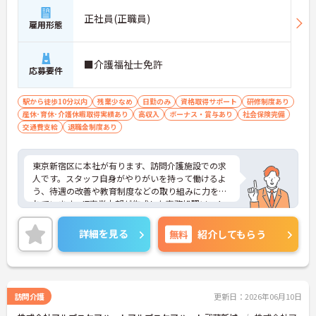
正社員(正職員)
雇用形態
■介護福祉士免許
応募要件
駅から徒歩10分以内
残業少なめ
日勤のみ
資格取得サポート
研修制度あり
産休･育休･介護休暇取得実績あり
高収入
ボーナス・賞与あり
社会保険完備
交通費支給
退職金制度あり
東京新宿区に本社が有ります、訪問介護施設での求
人です。スタッフ自身がやりがいを持って働けるよ
う、待遇の改善や教育制度などの取り組みに力を入
れています。IT事業本部が作成した事務処理ソフト
を導入しており、事務作業は少なく、その分ご利用
者様への対応を重視することもできます。入社後の
詳細を見る
無料
紹介してもらう
研修はもちろん、介護技術研修、PC研修、マナー研
修、資格取得のための勉強会等ステップに応じて用
意されており安心してご就業いただけます。
ご興味を持たれた方は面接対策ポイントや求人の詳
細などお話しいたしますのでお気軽にお問い合わせ
訪問介護
更新日：2026年06月10日
下さい。