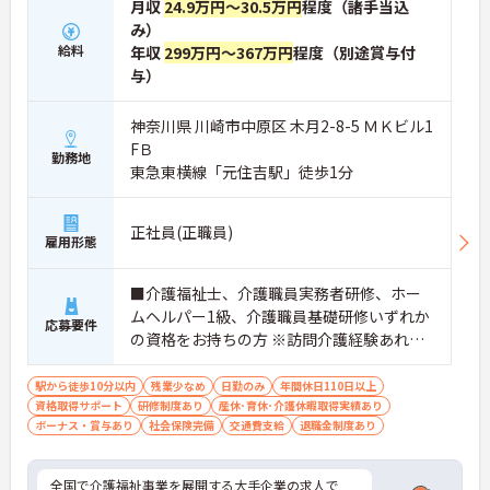
月収
24.9万円～30.5万円
程度（諸手当込
み）
給料
年収
299万円～367万円
程度（別途賞与付
与）
神奈川県 川崎市中原区 木月2-8-5 ＭＫビル1
FＢ
勤務地
東急東横線「元住吉駅」徒歩1分
正社員(正職員)
雇用形態
■介護福祉士、介護職員実務者研修、ホー
ムヘルパー1級、介護職員基礎研修いずれか
応募要件
の資格をお持ちの方 ※訪問介護経験あれば
尚可 ※未経験相談可能
駅から徒歩10分以内
残業少なめ
日勤のみ
年間休日110日以上
資格取得サポート
研修制度あり
産休･育休･介護休暇取得実績あり
ボーナス・賞与あり
社会保険完備
交通費支給
退職金制度あり
全国で介護福祉事業を展開する大手企業の求人で