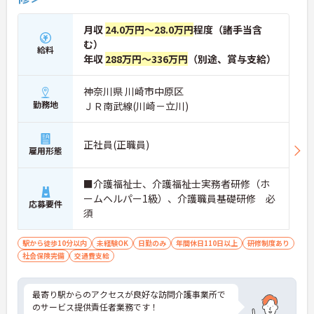
月収
24.0万円～28.0万円
程度（諸手当含
む）
給料
年収
288万円～336万円
（別途、賞与支給）
神奈川県 川崎市中原区
勤務地
ＪＲ南武線(川崎－立川)
正社員(正職員)
雇用形態
■介護福祉士、介護福祉士実務者研修（ホ
ームヘルパー1級）、介護職員基礎研修 必
応募要件
須
駅から徒歩10分以内
未経験OK
日勤のみ
年間休日110日以上
研修制度あり
社会保険完備
交通費支給
最寄り駅からのアクセスが良好な訪問介護事業所で
のサービス提供責任者業務です！