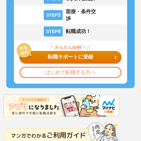
面接・条件交
3
STEP
渉
4
転職成功！
STEP
転職サポートに登録
はじめて転職する方へ