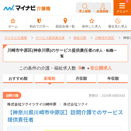
0
0
求人検索
会員登録
メニュー
ホーム
初めての方へ
面談会場一覧
保存した求人
最近見た求人
マイナビ介護職
サービス提供責任者
神奈川県
川崎市中原区
神奈
川崎市中原区(神奈川県)のサービス提供責任者
の求人・転職一
覧
9
この条件の介護・福祉求人数
非公開求人
件 ＋
おすすめ順
新着順
月収順
年収順
訪問介護
更新日：2026年08月06日
株式会社ツクイツクイ川崎中原
株式会社ツクイ
【神奈川県川崎市中原区】訪問介護でのサービス
提供責任者