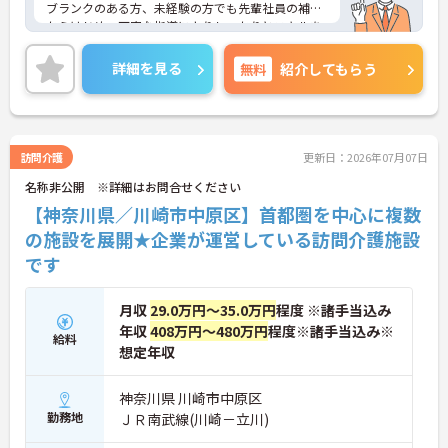
ブランクのある方、未経験の方でも先輩社員の補佐
からはじめ、丁寧な指導によりしっかりとスキルを
身につけられる職場です。
ご興味ある方には、面接のポイントなど、さらに詳
詳細を見る
無料
紹介してもらう
細をお話致しますのでお気軽にご相談ください。
訪問介護
更新日：2026年07月07日
名称非公開 ※詳細はお問合せください
【神奈川県／川崎市中原区】首都圏を中心に複数
の施設を展開★企業が運営している訪問介護施設
です
月収
29.0万円～35.0万円
程度 ※諸手当込み
年収
408万円～480万円
程度※諸手当込み※
給料
想定年収
神奈川県 川崎市中原区
勤務地
ＪＲ南武線(川崎－立川)