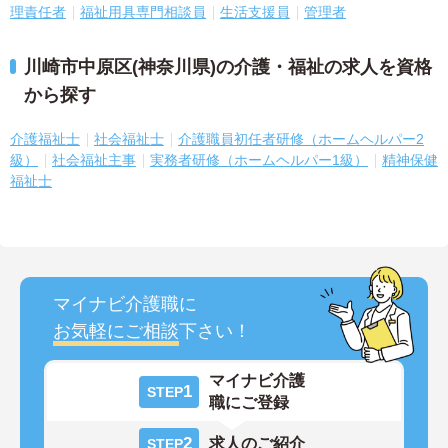
理責任者
福祉用具専門相談員
生活支援員
管理者
川崎市中原区(神奈川県)の介護・福祉の求人を資格
から探す
介護福祉士
社会福祉士
介護職員初任者研修（ホームヘルパー2
級）
社会福祉主事
実務者研修（ホームヘルパー1級）
精神保健
福祉士
マイナビ介護職に
お気軽にご相談
下さい！
マイナビ介護
1
STEP
職にご登録
2
求人のご紹介
STEP