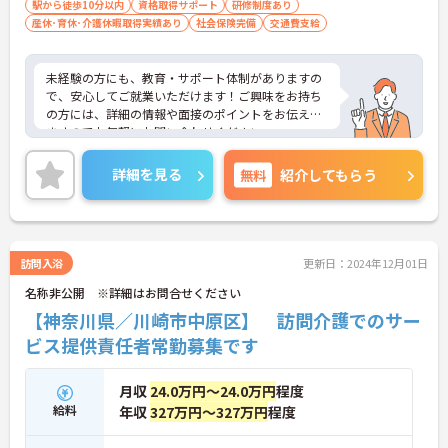
駅から徒歩10分以内
資格取得サポート
研修制度あり
産休･育休･介護休暇取得実績あり
社会保険完備
交通費支給
未経験の方にも、教育・サポート体制がありますの
で、安心してご就業いただけます！ご興味をお持ち
の方には、詳細の情報や面接のポイントをお伝えし
ますのでお気軽にお問い合わせください。
詳細を見る
無料
紹介してもらう
訪問入浴
更新日：2024年12月01日
名称非公開 ※詳細はお問合せください
【神奈川県／川崎市中原区】 訪問介護でのサー
ビス提供責任者常勤募集です
月収
24.0万円～24.0万円
程度
給料
年収
327万円～327万円
程度