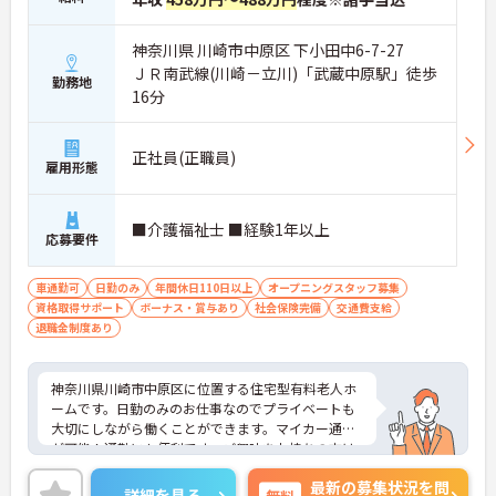
神奈川県 川崎市中原区 下小田中6-7-27
ＪＲ南武線(川崎－立川)「武蔵中原駅」徒歩
勤務地
16分
正社員(正職員)
雇用形態
■介護福祉士 ■経験1年以上
応募要件
車通勤可
日勤のみ
年間休日110日以上
オープニングスタッフ募集
資格取得サポート
ボーナス・賞与あり
社会保険完備
交通費支給
退職金制度あり
神奈川県川崎市中原区に位置する住宅型有料老人ホ
ームです。日勤のみのお仕事なのでプライベートも
大切にしながら働くことができます。マイカー通勤
が可能！通勤にも便利です。ご興味をお持ちの方は
お気軽にお問い合わせください。
最新の募集状況を問
詳細を見る
無料