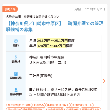
訪問介護
更新日：2024年11月23日
名称非公開 ※詳細はお問合せください
【神奈川県／川崎市中原区】 訪問介護での管理
職候補の募集
月収
24.1万円～25.1万円
程度
給料
年収
328万円～342万円
程度
神奈川県 川崎市中原区
勤務地
ＪＲ南武線(川崎－立川)
正社員(正職員)
雇用形態
■介護福祉士 ※サービス提供責任者経験2年
応募要件
以上 訪問介護経験5年以上ある方
駅から徒歩10分以内
日勤のみ
年間休日110日以上
資格取得サポート
産休･育休･介護休暇取得実績あり
社会保険完備
交通費支給
退職金制度あり