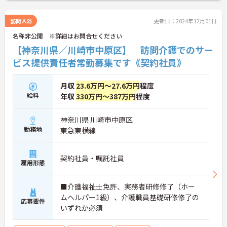
訪問入浴
更新日：2024年12月01日
名称非公開 ※詳細はお問合せください
【神奈川県／川崎市中原区】 訪問介護でのサー
ビス提供責任者常勤募集です《契約社員》
月収
23.6万円～27.6万円
程度
給料
年収
330万円～387万円
程度
神奈川県 川崎市中原区
勤務地
東急東横線
契約社員・嘱託社員
雇用形態
■介護福祉士免許、実務者研修修了（ホー
ムヘルパー1級）、介護職員基礎研修修了の
応募要件
いずれか必須