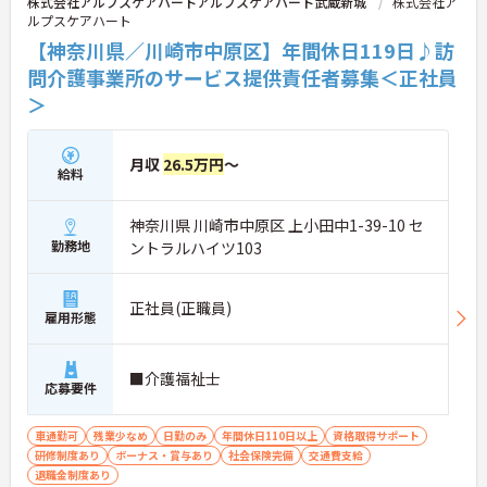
株式会社アルプスケアハートアルプスケアハート武蔵新城
株式会社ア
ルプスケアハート
【神奈川県／川崎市中原区】年間休日119日♪訪
問介護事業所のサービス提供責任者募集＜正社員
＞
月収
26.5万円
～
給料
神奈川県 川崎市中原区 上小田中1-39-10 セ
勤務地
ントラルハイツ103
正社員(正職員)
雇用形態
■介護福祉士
応募要件
車通勤可
残業少なめ
日勤のみ
年間休日110日以上
資格取得サポート
研修制度あり
ボーナス・賞与あり
社会保険完備
交通費支給
退職金制度あり