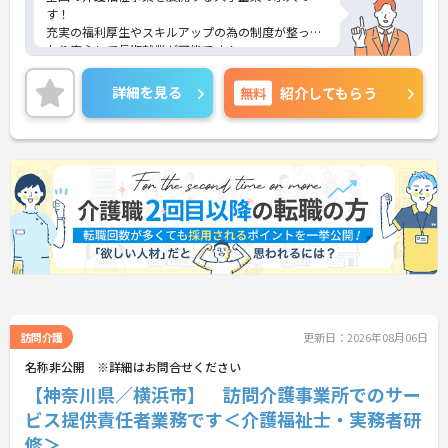
す！
充実の福利厚生やスキルアップの為の制度が整って
おり安心して長期就業が可能です！
ご興味ある方には、面接のポイントなど、さらに詳
細をお話致しますのでお気軽にご相談ください。
詳細を見る
無料
紹介してもらう
訪問介護
更新日：2026年08月06日
名称非公開 ※詳細はお問合せください
【神奈川県／横浜市】 訪問介護事業所でのサー
ビス提供責任者業務です＜介護福祉士・実務者研
修＞