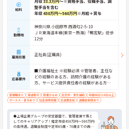
月収
33.3万円
～※資格手当、役職手当、調
整手当を含む
給料
年収
450万円～560万円
※月給＋賞与
神奈川県 小田原市 西酒匂2-5-10
ＪＲ東海道本線(東京－熱海)「鴨宮駅」徒歩
勤務地
12分
正社員(正職員)
雇用形態
■介護福祉士 ※経験必須 ※管理者、主任な
どの経験のある方、訪問介護の経験がある
応募要件
方、サービス提供責任者の経験がある方歓
迎
管理職求人
車通勤可
残業少なめ
託児所・育児補助
年間休日110日以上
ボーナス・賞与あり
社会保険完備
交通費支給
退職金制度あり
◆上場企業グループの安定基盤で、管理者兼サ責と
してのキャリアアップ！推定年収450万円～560万円
の高待遇。退職金制度や定年65歳・70歳までの再雇