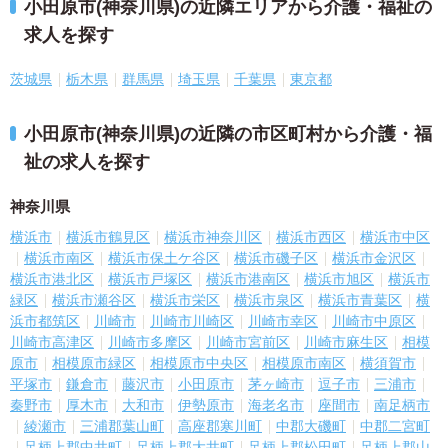
小田原市(神奈川県)の近隣エリアから介護・福祉の
求人を探す
茨城県
栃木県
群馬県
埼玉県
千葉県
東京都
小田原市(神奈川県)の近隣の市区町村から介護・福
祉の求人を探す
神奈川県
横浜市
横浜市鶴見区
横浜市神奈川区
横浜市西区
横浜市中区
横浜市南区
横浜市保土ケ谷区
横浜市磯子区
横浜市金沢区
横浜市港北区
横浜市戸塚区
横浜市港南区
横浜市旭区
横浜市
緑区
横浜市瀬谷区
横浜市栄区
横浜市泉区
横浜市青葉区
横
浜市都筑区
川崎市
川崎市川崎区
川崎市幸区
川崎市中原区
川崎市高津区
川崎市多摩区
川崎市宮前区
川崎市麻生区
相模
原市
相模原市緑区
相模原市中央区
相模原市南区
横須賀市
平塚市
鎌倉市
藤沢市
小田原市
茅ヶ崎市
逗子市
三浦市
秦野市
厚木市
大和市
伊勢原市
海老名市
座間市
南足柄市
綾瀬市
三浦郡葉山町
高座郡寒川町
中郡大磯町
中郡二宮町
足柄上郡中井町
足柄上郡大井町
足柄上郡松田町
足柄上郡山