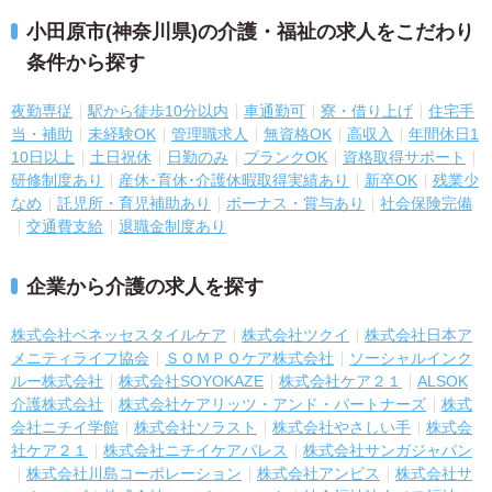
小田原市(神奈川県)の介護・福祉の求人をこだわり
条件から探す
夜勤専従
駅から徒歩10分以内
車通勤可
寮・借り上げ
住宅手
当・補助
未経験OK
管理職求人
無資格OK
高収入
年間休日1
10日以上
土日祝休
日勤のみ
ブランクOK
資格取得サポート
研修制度あり
産休･育休･介護休暇取得実績あり
新卒OK
残業少
なめ
託児所・育児補助あり
ボーナス・賞与あり
社会保険完備
交通費支給
退職金制度あり
企業から介護の求人を探す
株式会社ベネッセスタイルケア
株式会社ツクイ
株式会社日本ア
メニティライフ協会
ＳＯＭＰＯケア株式会社
ソーシャルインク
ルー株式会社
株式会社SOYOKAZE
株式会社ケア２１
ALSOK
介護株式会社
株式会社ケアリッツ・アンド・パートナーズ
株式
会社ニチイ学館
株式会社ソラスト
株式会社やさしい手
株式会
社ケア２１
株式会社ニチイケアパレス
株式会社サンガジャパン
株式会社川島コーポレーション
株式会社アンビス
株式会社サ