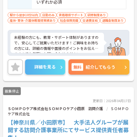
いずれか必須
駅から徒歩10分以内
日勤のみ
資格取得サポート
研修制度あり
産休･育休･介護休暇取得実績あり
社会保険完備
交通費支給
退職金制度あり
未経験の方にも、教育・サポート体制がありますの
で、安心してご就業いただけます！ご興味をお持ち
の方には、詳細の情報や面接のポイントをお伝えし
ますのでお気軽にお問い合わせください。
詳細を見る
無料
紹介してもらう
募集停止
更新日：2026年04月17日
ＳＯＭＰＯケア株式会社ＳＯＭＰＯケア小田原 訪問介護
ＳＯＭＰＯ
ケア株式会社
【神奈川県／小田原市】 大手法人グループが展
開する訪問介護事業所にてサービス提供責任者募