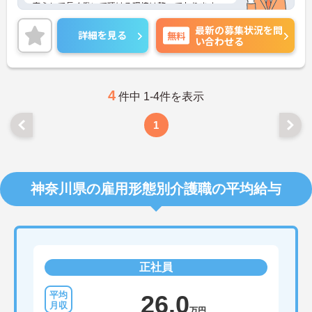
安心して長く働いて頂ける環境は整っております。
また、頑張りがきちんと評価に繋がります。
最新の募集状況を問
ご興味のある方はぜひお気軽にお問い合わせくださ
詳細を見る
無料
い合わせる
い。
4
件中 1-4件を表示
1
神奈川県の雇用形態別介護職の平均給与
正社員
26.0
万円