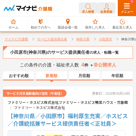
0
0
求人検索
会員登録
メニュー
ホーム
初めての方へ
面談会場一覧
保存した求人
最近見た求人
マイナビ介護職
サービス提供責任者
神奈川県
小田原市
神奈川県
小田原市(神奈川県)のサービス提供責任者
の求人・転職一覧
4
この条件の介護・福祉求人数
非公開求人
件 ＋
おすすめ順
新着順
月収順
年収順
サービス付き高齢者向け住宅（サ高住）
更新日：2026年05月14日
ファミリー・ホスピス株式会社ファミリー・ホスピス鴨宮ハウス・弐番館
ファミリー・ホスピス株式会社
【神奈川県／小田原市】福利厚生充実／ホスピス
／介護統括兼サービス提供責任者＜正社員＞