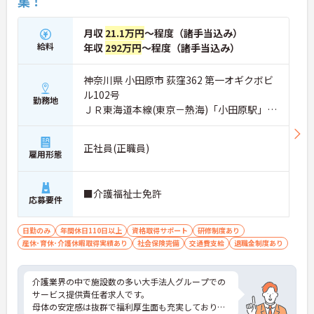
集！
月収
21.1万円
～程度（諸手当込み）
給料
年収
292万円
～程度（諸手当込み）
神奈川県 小田原市 荻窪362 第一オギクボビ
ル102号
勤務地
ＪＲ東海道本線(東京－熱海)「小田原駅」徒
歩15分
正社員(正職員)
雇用形態
■介護福祉士免許
応募要件
日勤のみ
年間休日110日以上
資格取得サポート
研修制度あり
産休･育休･介護休暇取得実績あり
社会保険完備
交通費支給
退職金制度あり
介護業界の中で施設数の多い大手法人グループでの
サービス提供責任者求人です。
母体の安定感は抜群で福利厚生面も充実しており、