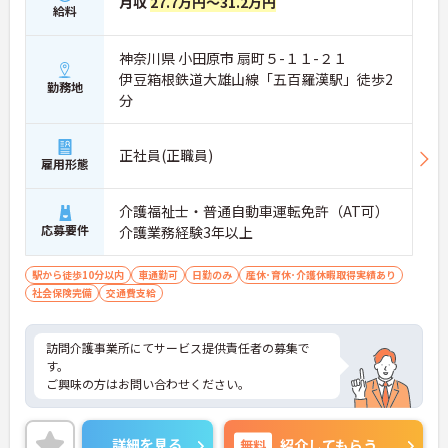
月収
27.7万円～31.2万円
軽減の徹底＞
給料
現場の職員が長く健康に働けるよう、設備面での配
慮が徹底されています。入浴設備には、お湯に浸か
神奈川県 小田原市 扇町５-１１-２１
らず屈曲の必要がない「シャワー・ミスト浴槽」、
伊豆箱根鉄道大雄山線「五百羅漢駅」徒歩2
寝たきりの方でもゆっくり昇降できる「エレーベー
勤務地
分
ター浴槽」、座位が保持できる方向けの「リフトチ
ェアー浴槽」など、状態に応じた最新の機械浴が完
備されています。
正社員(正職員)
＜ホスピスならではの介護の専門性＞
雇用形態
ホスピス住宅には訪問看護・訪問介護が併設されて
おり、専門看護師、認定看護師、理学療法士・作業
療法士等のリハビリ専門職が多数在籍しています。
介護福祉士・普通自動車運転免許（AT可）
介護士は単なる生活援助にとどまらず、多職種と連
応募要件
介護業務経験3年以上
携しながら、がん末期や神経難病のご利用者様の
「最期の望み」を叶えるための個別ケアに深く関わ
駅から徒歩10分以内
車通勤可
日勤のみ
産休･育休･介護休暇取得実績あり
ります。日常のカンファレンスや連携を通じて医療
社会保険完備
交通費支給
的な視点も養うことができます。
訪問介護事業所にてサービス提供責任者の募集で
す。
ご興味の方はお問い合わせください。
詳細を見る
無料
紹介してもらう