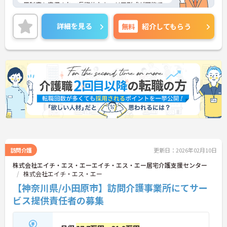
用制度も完備され、長期的なキャリア形成が可能で
す。
◆残業月平均5時間程度・年間休日110日の環境で、
詳細を見る
無料
紹介してもらう
ワークライフバランスを保ちながら働ける！月8～9
日の安定した休日と夏期・冬期の特別休暇（各3
日）を確保。育児費補助制度も整備されており、マ
ネジメント職であっても心身にゆとりを持って業務
に取り組むことができます。
◆多職種連携が根付くホスピス住宅で、ご利用者様
の最期の望みを叶える質の高いケアを提供♪訪問看
護・介護を併設する環境で、専門看護師や療法士等
と協働。全室個浴対応やリフトチェアー等の設備も
充実し、負担なく個別ケアに向き合える体制が整っ
ています。
＜東証グロース上場グループの安定基盤と、長期就
業を支える充実の福利厚生＞
訪問介護
更新日：2026年02月10日
東証グロース上場の日本ホスピスホールディングス
株式会社エイチ・エス・エーエイチ・エス・エー居宅介護支援センター
株式会社のグループ企業として、全国でホスピス住
株式会社エイチ・エス・エー
宅の展開と普及を牽引するリーディングカンパニー
【神奈川県/小田原市】訪問介護事業所にてサー
です。強固な経営基盤を背景に、定年65歳・以降70
歳までの再雇用制度（1年更新）、退職金制度、育
ビス提供責任者の募集
児費補助制度など、ライフステージの変化や加齢に
応じた福利厚生が網羅されています。
＜最新設備の導入による、介護スタッフの身体負担