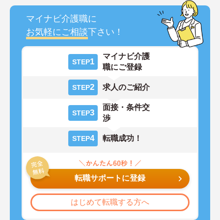
マイナビ介護職に
お気軽にご相談
下さい！
マイナビ介護
1
STEP
職にご登録
2
求人のご紹介
STEP
面接・条件交
3
STEP
渉
4
転職成功！
STEP
転職サポートに登録
はじめて転職する方へ