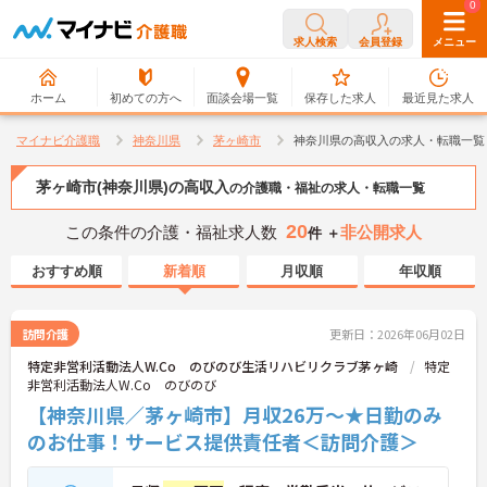
0
0
求人検索
会員登録
メニュー
ホーム
初めての方へ
面談会場一覧
保存した求人
最近見た求人
マイナビ介護職
神奈川県
茅ヶ崎市
神奈川県の高収入の求人・転職一覧
茅ヶ崎市(神奈川県)の高収入
の介護職・福祉の求人・転職一覧
20
この条件の介護・福祉求人数
非公開求人
件 ＋
おすすめ順
新着順
月収順
年収順
訪問介護
更新日：2026年06月02日
特定非営利活動法人W.Co のびのび生活リハビリクラブ茅ヶ崎
特定
非営利活動法人W.Co のびのび
【神奈川県／茅ヶ崎市】月収26万～★日勤のみ
のお仕事！サービス提供責任者＜訪問介護＞