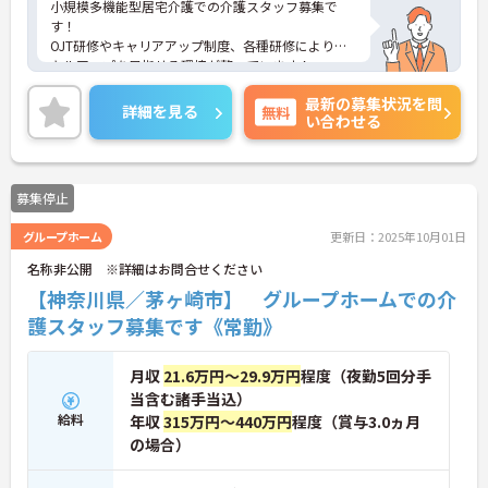
小規模多機能型居宅介護での介護スタッフ募集で
す！
OJT研修やキャリアアップ制度、各種研修によりス
キルアップを目指せる環境が整っています！
また、公休や年次有給休暇の他、企業独自の休暇で
最新の募集状況を問
しっかりお休みがとれ、残業も少なめなのでプライ
詳細を見る
無料
い合わせる
ベートも大切にできます。
ご興味ある方には、面接のポイントなど、さらに詳
細をお話致しますのでお気軽にご相談ください。
募集停止
グループホーム
更新日：2025年10月01日
名称非公開 ※詳細はお問合せください
【神奈川県／茅ヶ崎市】 グループホームでの介
護スタッフ募集です《常勤》
月収
21.6万円～29.9万円
程度（夜勤5回分手
当含む諸手当込）
給料
年収
315万円～440万円
程度（賞与3.0ヵ月
の場合）