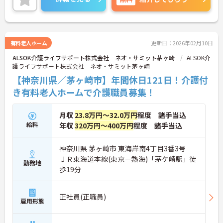
い。
有料老人ホーム
更新日：2026年02月10日
ALSOK介護ライフサポート株式会社 ネオ・サミット茅ヶ崎
ALSOK介
護ライフサポート株式会社 ネオ・サミット茅ヶ崎
【神奈川県／茅ヶ崎市】年間休日121日！介護付
き有料老人ホームで介護職員募集！
月収
23.8万円～32.0万円
程度 諸手当込
給料
年収
320万円～400万円
程度 諸手当込
神奈川県 茅ヶ崎市 東海岸南4丁目3番3号
ＪＲ東海道本線(東京－熱海)「茅ケ崎駅」徒
勤務地
歩19分
正社員(正職員)
雇用形態