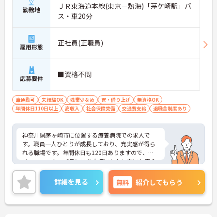
ＪＲ東海道本線(東京－熱海)「茅ケ崎駅」バ
勤務地
ス・車20分
正社員(正職員)
雇用形態
■資格不問
応募要件
車通勤可
未経験OK
残業少なめ
寮・借り上げ
無資格OK
年間休日110日以上
高収入
社会保険完備
交通費支給
退職金制度あり
神奈川県茅ヶ崎市に位置する療養病院での求人で
す。職員一人ひとりが成長しており、充実感が得ら
れる職場です。年間休日も120日ありますので、ラ
イフ・ワーク・バランスを大切にしたい方にも安心
してご就業頂けます。
詳細を見る
無料
紹介してもらう
ご興味のある方は面接対策ポイントなどお話致しま
すのでお気軽にお問い合わせください。