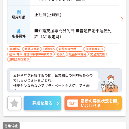
正社員(正職員)
雇用形態
■介護支援専門員免許 ■普通自動車運転免
応募要件
許（AT限定可）
車通勤可
残業少なめ
日勤のみ
資格取得サポート
研修制度あり
産休･育休･介護休暇取得実績あり
高収入
社会保険完備
交通費支給
退職金制度あり
公休や年次有給休暇の他、企業独自の休暇もあるの
でしっかりお休みがとれ、
残業も少なめなのでプライベートも大切にできま
す。
ご興味ある方には、面接のポイントなど、さらに詳
最新の募集状況を問
細をお話致しますのでお気軽にご相談ください。
詳細を見る
無料
い合わせる
募集停止