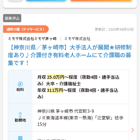
募集停止
通所介護（デイサービス）
更新日：2026年08月03日
ミモザ株式会社ミモザ茅ヶ崎
ミモザ株式会社
【神奈川県／茅ヶ崎市】大手法人が展開★研修制
度あり♪介護付き有料老人ホームにて介護職の募
集です！
月収
25.0万円
～程度（夜勤4回・諸手当込
み）大卒・介護福祉士
給料
年収
312万円
～程度（夜勤4回・諸手当込
み）
神奈川県 茅ヶ崎市 代官町3-9
ＪＲ東海道本線(東京－熱海)「辻堂駅」徒歩
勤務地
15分