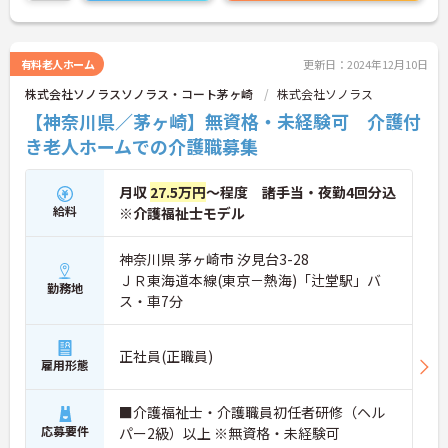
有料老人ホーム
更新日：2024年12月10日
株式会社ソノラスソノラス・コート茅ヶ崎
株式会社ソノラス
【神奈川県／茅ヶ崎】無資格・未経験可 介護付
き老人ホームでの介護職募集
月収
27.5万円
～程度 諸手当・夜勤4回分込
給料
※介護福祉士モデル
神奈川県 茅ヶ崎市 汐見台3-28
ＪＲ東海道本線(東京－熱海)「辻堂駅」バ
勤務地
ス・車7分
正社員(正職員)
雇用形態
■介護福祉士・介護職員初任者研修（ヘル
応募要件
パー2級）以上 ※無資格・未経験可