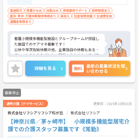
入力や簡単な関数（足し算・引き算等）
■普通自動車運転免許（AT限定可） ※認知
車通勤可
残業少なめ
日勤のみ
資格取得サポート
研修制度あり
産休･育休･介護休暇取得実績あり
症実践者研修、計画作成者研修修了者尚可
高収入
社会保険完備
交通費支給
退職金制度あり
看護小規模多機能型施設とグループホームが併設し
た施設でのケアマネ募集です！
公休や年次有給休暇の他、企業独自の休暇もあるの
でしっかりお休みがとれ、残業も少なめなのでプラ
イベートも大切にできます。
最新の募集状況を問
ご興味ある方には、面接のポイントなど、さらに詳
詳細を見る
無料
い合わせる
細をお話致しますのでお気軽にご相談ください。
募集停止
通所介護（デイサービス）
更新日：2025年10月01日
株式会社リフシアリフシア松が丘
株式会社リフシア
【神奈川県／茅ヶ崎市】 小規模多機能型居宅介
護での介護スタッフ募集です《常勤》