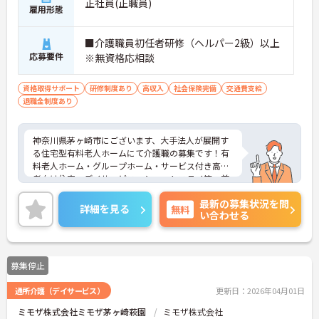
正社員(正職員)
雇用形態
■介護職員初任者研修（ヘルパー2級）以上
応募要件
※無資格応相談
資格取得サポート
研修制度あり
高収入
社会保険完備
交通費支給
退職金制度あり
神奈川県茅ヶ崎市にございます、大手法人が展開す
る住宅型有料老人ホームにて介護職の募集です！有
料老人ホーム・グループホーム・サービス付き高齢
者向け住宅・デイサービス・ショートステイ等、首
都圏を中心に、65の介護施設を展開しております。
最新の募集状況を問
現場を知るスタッフがマネジメント側にいるため、
詳細を見る
無料
い合わせる
意思や意見も通りやすく風通しのよい職場です。
研修プログラムも充実しており、年間300コマの豊
富な研修をご準備しております。ご自身であった研
修を選択頂き、受講が可能です。キャリアアップも
募集停止
目指せます。
ご興味のある方は是非お気軽にお問い合わせくださ
通所介護（デイサービス）
更新日：2026年04月01日
い。
ミモザ株式会社ミモザ茅ヶ崎萩園
ミモザ株式会社