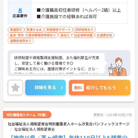
■介護職員初任者研修（ヘルパー2級）以上
応募要件
■介護施設での経験あれば尚可
車通勤可
残業少なめ
資格取得サポート
研修制度あり
産休･育休･介護休暇取得実績あり
高収入
社会保険完備
交通費支給
退職金制度あり
研修制度や資格取得支援制度、また福利厚生が充実
し、安定して長く働ける環境です◎
ご興味ある方には、面接対策ポイントなど、さらに
詳細をお話しいたしますのでお気軽にご相談くださ
い！
詳細を見る
無料
紹介してもらう
特別養護老人ホーム（特養）
更新日：2025年02月27日
社会福祉法人湘南望青会特別養護老人ホーム汐見台パシフィックステージ
社会福祉法人湘南望青会
【神奈川県／茅ヶ崎市】年休110日以上&残業少