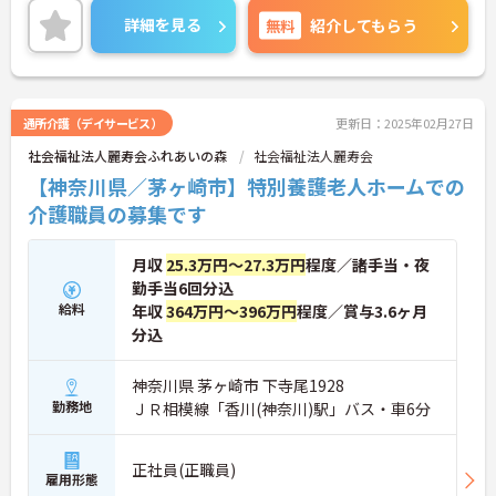
来ます。
詳細を見る
無料
紹介してもらう
ご興味がございましたら面接の対策ポイントなどお
話いたしますので、お気軽にお問い合わせくださ
い。
通所介護（デイサービス）
更新日：2025年02月27日
社会福祉法人麗寿会ふれあいの森
社会福祉法人麗寿会
【神奈川県／茅ヶ崎市】特別養護老人ホームでの
介護職員の募集です
月収
25.3万円～27.3万円
程度／諸手当・夜
勤手当6回分込
給料
年収
364万円～396万円
程度／賞与3.6ヶ月
分込
神奈川県 茅ヶ崎市 下寺尾1928
勤務地
ＪＲ相模線「香川(神奈川)駅」バス・車6分
正社員(正職員)
雇用形態