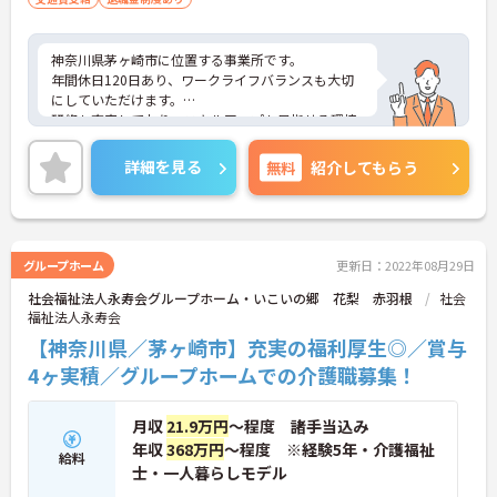
神奈川県茅ヶ崎市に位置する事業所です。
年間休日120日あり、ワークライフバランスも大切
にしていただけます。
研修も充実しており、スキルアップも目指せる環境
です。
ご興味のある方は是非お気軽にお問い合わせくださ
詳細を見る
無料
紹介してもらう
い。
グループホーム
更新日：2022年08月29日
社会福祉法人永寿会グループホーム・いこいの郷 花梨 赤羽根
社会
福祉法人永寿会
【神奈川県／茅ヶ崎市】充実の福利厚生◎／賞与
4ヶ実積／グループホームでの介護職募集！
月収
21.9万円
～程度 諸手当込み
年収
368万円
～程度 ※経験5年・介護福祉
給料
士・一人暮らしモデル