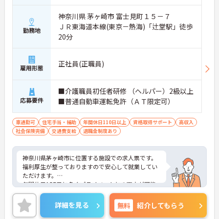
神奈川県 茅ヶ崎市 富士見町１５－７
ＪＲ東海道本線(東京－熱海)「辻堂駅」徒歩
勤務地
20分
正社員(正職員)
雇用形態
■介護職員初任者研修 （ヘルパー）2級以上
応募要件
■普通自動車運転免許（ＡＴ限定可）
車通勤可
住宅手当・補助
年間休日110日以上
資格取得サポート
高収入
社会保険完備
交通費支給
退職金制度あり
神奈川県茅ヶ崎市に位置する施設での求人票です。
福利厚生が整っておりますので安心して就業してい
ただけます。
年間休日157日と多くプライベートとの両立が可能
です。
ご興味のある方はお気軽にお問い合わせ下さい。
詳細を見る
無料
紹介してもらう