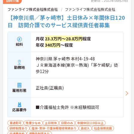
訪問介護
更新日：2022年08月29日
ファンライフ株式会社株式会社
ファンライフ株式会社株式会社
【神奈川県／茅ヶ崎市】土日休み×年間休日120
日 訪問介護でのサービス提供責任者募集
月収
23.3万円～28.8万円
程度
給料
年収
340万円
～程度
神奈川県 茅ヶ崎市 本村4-19-48
ＪＲ東海道本線(東京－熱海)「茅ケ崎駅」徒
勤務地
歩12分
正社員(正職員)
雇用形態
■介護福祉士免許 ※未経験相談可
応募要件
車通勤可
残業少なめ
土日祝休
日勤のみ
年間休日110日以上
研修制度あり
産休･育休･介護休暇取得実績あり
高収入
社会保険完備
交通費支給
退職金制度あり