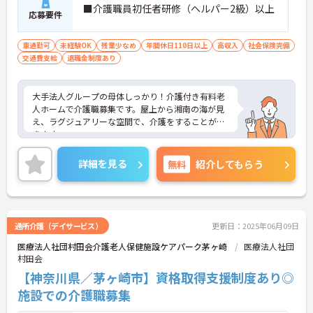
■介護職員初任者研修（ヘルパー2級）以上
応募要件
車通勤可
未経験OK
残業少なめ
年間休日110日以上
高収入
社会保険完備
交通費支給
退職金制度あり
大手法人グループの母体しっかり！介護付き有料老
人ホームで介護職募集です。屋上から湘南の海が見
え、ラグジュアリーな空間で、介護をすることがで
きます。
ご興味のある方はお気軽にお問い合わせ下さい。
詳細を見る
無料
紹介してもらう
通所介護（デイサービス）
更新日：2025年06月09日
医療法人社団村田会介護老人保健施設ケアパーク茅ヶ崎
医療法人社団
村田会
【神奈川県／茅ヶ崎市】資格取得支援制度あり◎
施設での介護職募集