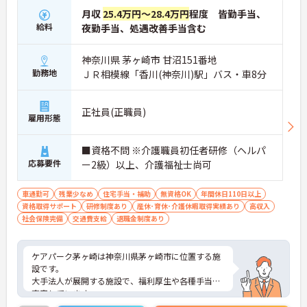
月収
25.4万円～28.4万円
程度 皆勤手当、
給料
夜勤手当、処遇改善手当含む
神奈川県 茅ヶ崎市 甘沼151番地
勤務地
ＪＲ相模線「香川(神奈川)駅」バス・車8分
正社員(正職員)
雇用形態
■資格不問 ※介護職員初任者研修（ヘルパ
応募要件
ー2級）以上、介護福祉士尚可
車通勤可
残業少なめ
住宅手当・補助
無資格OK
年間休日110日以上
資格取得サポート
研修制度あり
産休･育休･介護休暇取得実績あり
高収入
社会保険完備
交通費支給
退職金制度あり
ケアパーク茅ヶ崎は神奈川県茅ヶ崎市に位置する施
設です。
大手法人が展開する施設で、福利厚生や各種手当が
充実しています。
年間休日120日と多く、プライベートとの両立も出