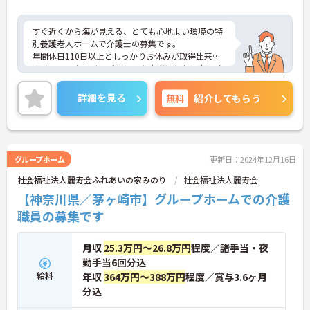
すぐ近くから海が見える、とても心地よい環境の特
別養護老人ホームで介護士の募集です。
年間休日110日以上としっかりお休みが取得出来る
ので、ワークライフバランスを大切にしたい方にオ
ススメです◎
残業少なめなので出勤日でもプライベートの時間を
詳細を見る
無料
紹介してもらう
確保して頂けますよ★
ご興味ある方には、面接対策ポイントなど、さらに
詳細をお話しいたしますのでお気軽にご相談くださ
い。
グループホーム
更新日：2024年12月16日
社会福祉法人麗寿会ふれあいの家みのり
社会福祉法人麗寿会
【神奈川県／茅ヶ崎市】グループホームでの介護
職員の募集です
月収
25.3万円～26.8万円
程度／諸手当・夜
勤手当6回分込
給料
年収
364万円～388万円
程度／賞与3.6ヶ月
分込