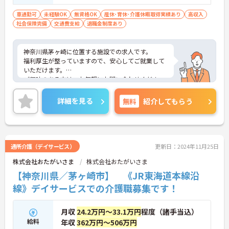
車通勤可
未経験OK
無資格OK
産休･育休･介護休暇取得実績あり
高収入
社会保険完備
交通費支給
退職金制度あり
神奈川県茅ヶ崎に位置する施設での求人です。
福利厚生が整っていますので、安心してご就業して
いただけます。
ご興味のある方は、お気軽にお問い合わせくださ
い。
詳細を見る
無料
紹介してもらう
通所介護（デイサービス）
更新日：2024年11月25日
株式会社おたがいさま
株式会社おたがいさま
【神奈川県／茅ヶ崎市】 《JR東海道本線沿
線》デイサービスでの介護職募集です！
月収
24.2万円～33.1万円
程度（諸手当込）
給料
年収
362万円～506万円