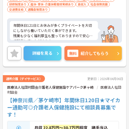
研修制度あり
産休･育休･介護休暇取得実績あり
高収入
社会保険完備
交通費支給
退職金制度あり
年間休日121日とお休みが多くプライベートを大切
にしながら働いていただく事ができます。
残業も少なく福利厚生も整っておりますので安心し
て就業していただけます。
ご興味のある方は面接対策ポイントなどお話致しま
すのでお気軽にお問い合わせください。
詳細を見る
無料
紹介してもらう
通所介護（デイサービス）
更新日：2026年04月06日
医療法人社団村田会介護老人保健施設ケアパーク茅ヶ崎
医療法人社団
村田会
【神奈川県／茅ケ崎市】年間休日120日★マイカ
ー通勤可◎介護老人保健施設にて相談員募集で
す！
月収
22.8万円～30.7万円
程度 諸手当込