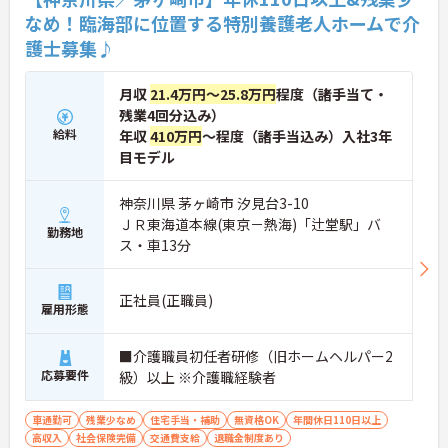
なめ！臨海部に位置する特別養護老人ホームで介
護士募集♪
月収
21.4万円～25.8万円
程度（諸手当て・
残業4回分込み）
給料
年収
410万円
～程度（諸手当込み）入社3年
目モデル
神奈川県 茅ヶ崎市 汐見台3-10
ＪＲ東海道本線(東京－熱海)「辻堂駅」バ
勤務地
ス・車13分
正社員(正職員)
雇用形態
■介護職員初任者研修（旧ホームヘルパー2
応募要件
級）以上 ※介護職経験者
車通勤可
残業少なめ
住宅手当・補助
無資格OK
年間休日110日以上
高収入
社会保険完備
交通費支給
退職金制度あり