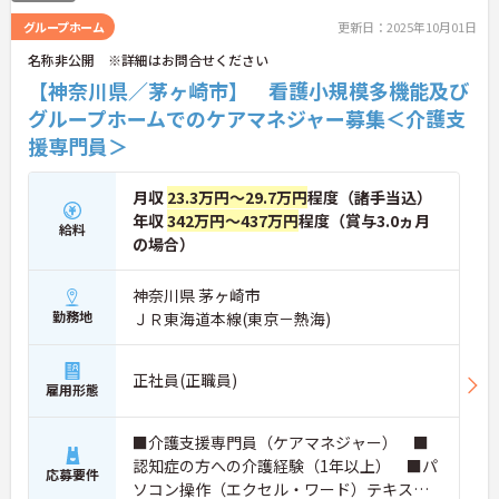
グループホーム
更新日：2025年10月01日
名称非公開 ※詳細はお問合せください
【神奈川県／茅ヶ崎市】 看護小規模多機能及び
グループホームでのケアマネジャー募集＜介護支
援専門員＞
月収
23.3万円～29.7万円
程度（諸手当込）
年収
342万円～437万円
程度（賞与3.0ヵ月
給料
の場合）
神奈川県 茅ヶ崎市
勤務地
ＪＲ東海道本線(東京－熱海)
正社員(正職員)
雇用形態
■介護支援専門員（ケアマネジャー） ■
認知症の方への介護経験（1年以上） ■パ
応募要件
ソコン操作（エクセル・ワード）テキスト