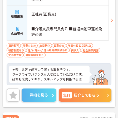
正社員(正職員)
雇用形態
■介護支援専門員免許 ■普通自動車運転免
応募要件
許必須
車通勤可
残業少なめ
土日祝休
日勤のみ
年間休日110日以上
研修制度あり
産休･育休･介護休暇取得実績あり
高収入
社会保険完備
交通費支給
退職金制度あり
神奈川県茅ヶ崎市に位置する事業所です。
ワークライフバランスも大切にしていただけます。
研修も充実しており、スキルアップも目指せる環境
です。
ご興味のある方は是非お気軽にお問い合わせくださ
い。
詳細を見る
無料
紹介してもらう