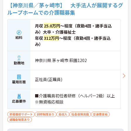
【神奈川県／茅ヶ崎市】 大手法人が展開するグ
ループホームでの介護職募集
月収
25.0万円
～程度（夜勤4回・諸手当込
み）大卒・介護福祉士
給料
年収
312万円
～程度（夜勤4回・諸手当込
み）
神奈川県 茅ヶ崎市 萩園1202
勤務地
正社員(正職員)
雇用形態
■介護職員初任者研修（ヘルパー2級）以上
応募要件
※無資格応相談
資格取得サポート
研修制度あり
高収入
社会保険完備
交通費支給
退職金制度あり