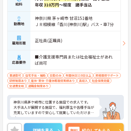
給料
年収
310万円
～程度 諸手当込
神奈川県 茅ヶ崎市 甘沼151番地
勤務地
ＪＲ相模線「香川(神奈川)駅」バス・車7分
正社員(正職員)
雇用形態
■介護支援専門員または社会福祉士があれ
応募要件
ば尚可
車通勤可
住宅手当・補助
日勤のみ
年間休日110日以上
資格取得サポート
研修制度あり
産休･育休･介護休暇取得実績あり
高収入
社会保険完備
交通費支給
退職金制度あり
神奈川県茅ケ崎市に位置する施設での求人です。
大手法人が展開する施設で、福利厚生や各種手当が
充実していますので安心して就業していただけま
す。
ご興味がございましたら面接の対策ポイントなどお
話いたしますので、お気軽にお問い合わせくださ
詳細を見る
無料
紹介してもらう