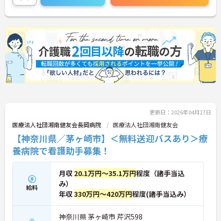
更新日：2026年04月27日
医療法人社団湘南健友会長岡病院
医療法人社団湘南健友会
【神奈川県／茅ヶ崎市】＜無料送迎バスあり＞療
養病院で看護助手募集！
月収
20.1万円～35.1万円
程度（諸手当込
み）
給料
年収
330万円～420万円
程度(諸手当込み）
神奈川県 茅ヶ崎市 芹沢598