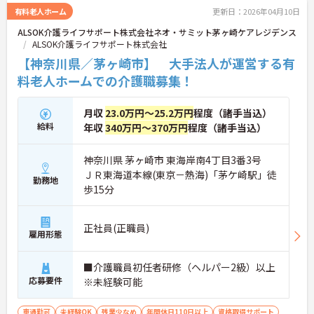
有料老人ホーム
更新日：2026年04月10日
ALSOK介護ライフサポート株式会社ネオ・サミット茅ヶ崎ケアレジデンス
ALSOK介護ライフサポート株式会社
【神奈川県／茅ヶ崎市】 大手法人が運営する有
料老人ホームでの介護職募集！
月収
23.0万円～25.2万円
程度（諸手当込）
給料
年収
340万円～370万円
程度（諸手当込）
神奈川県 茅ヶ崎市 東海岸南4丁目3番3号
ＪＲ東海道本線(東京－熱海)「茅ケ崎駅」徒
勤務地
歩15分
正社員(正職員)
雇用形態
■介護職員初任者研修（ヘルパー2級）以上
応募要件
※未経験可能
車通勤可
未経験OK
残業少なめ
年間休日110日以上
資格取得サポート