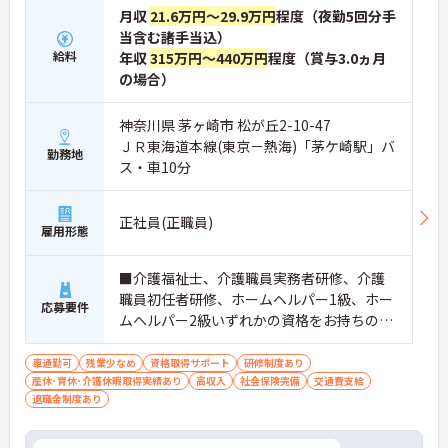
月収
21.6万円～29.9万円
程度（夜勤5回分手
当含む諸手当込）
給料
年収
315万円～440万円
程度（賞与3.0ヵ月
の場合）
神奈川県 茅ヶ崎市 松が丘2-10-47
ＪＲ東海道本線(東京－熱海)「茅ケ崎駅」バ
勤務地
ス・車10分
正社員(正職員)
雇用形態
■介護福祉士、介護職員実務者研修、介護
職員初任者研修、ホームヘルパー1級、ホー
応募要件
ムヘルパー2級いずれかの資格をお持ちの方
※介護施設での業務経験（1年以上）あれば
尚可 ■普通自動車運転免許（AT限定可）
車通勤可
残業少なめ
資格取得サポート
研修制度あり
産休･育休･介護休暇取得実績あり
高収入
社会保険完備
交通費支給
退職金制度あり