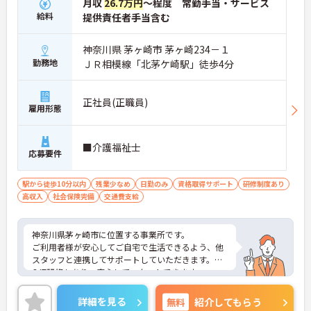
月収
26.7万円
～程度 常勤手当・サービス
給料
提供責任者手当含む
神奈川県 茅ヶ崎市 茅ヶ崎234－１
勤務地
ＪＲ相模線「北茅ケ崎駅」徒歩4分
正社員(正職員)
雇用形態
■介護福祉士
応募要件
駅から徒歩10分以内
残業少なめ
日勤のみ
資格取得サポート
研修制度あり
高収入
社会保険完備
交通費支給
神奈川県茅ヶ崎市に位置する事業所です。
ご利用者様が安心してご自宅で生活できるよう、他
スタッフと連携してサポートしていただきます。
OJT研修もあり、安心してスタートできます。
ご興味のある方には、面接対策ポイントなど、さら
に詳細をお話しいたしますのでお気軽にご相談くだ
詳細を見る
無料
紹介してもらう
さい！