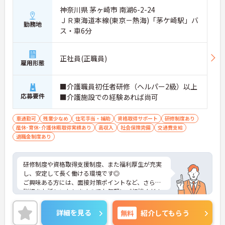
神奈川県 茅ヶ崎市 南湖6-2-24
ＪＲ東海道本線(東京－熱海)「茅ケ崎駅」バ
勤務地
ス・車6分
正社員(正職員)
雇用形態
■介護職員初任者研修（ヘルパー2級）以上
応募要件
■介護施設での経験あれば尚可
車通勤可
残業少なめ
住宅手当・補助
資格取得サポート
研修制度あり
産休･育休･介護休暇取得実績あり
高収入
社会保険完備
交通費支給
退職金制度あり
研修制度や資格取得支援制度、また福利厚生が充実
し、安定して長く働ける環境です◎
ご興味ある方には、面接対策ポイントなど、さらに
詳細をお話しいたしますのでお気軽にご相談くださ
い！
詳細を見る
無料
紹介してもらう