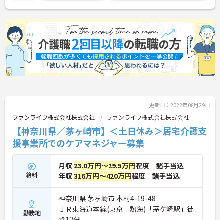
更新日：2022年08月29日
ファンライフ株式会社株式会社
ファンライフ株式会社株式会社
【神奈川県／茅ヶ崎市】＜土日休み＞居宅介護支
援事業所でのケアマネジャー募集
月収
23.0万円～29.5万円
程度 諸手当込
給料
年収
316万円～420万円
程度 諸手当込
神奈川県 茅ヶ崎市 本村4-19-48
ＪＲ東海道本線(東京－熱海)「茅ケ崎駅」徒
勤務地
歩12分