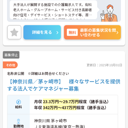
大手法人が展開する施設での介護職求人です。有料
老人ホーム・グループホーム・サービス付き高齢者
向け住宅・デイサービス・ショートステイ等、首都
圏を中心に、65の介護施設を展開しております。
現場を知るスタッフがマネジメント側にいるため、
最新の募集状況を問
意思や意見も通りやすく風通しのよい職場です。
詳細を見る
無料
い合わせる
研修プログラムも充実しており、キャリアアップも
目指せます。
ご興味のある方は是非お気軽にお問い合わせくださ
い。
募集停止
その他
更新日：2025年10月01日
名称非公開 ※詳細はお問合せください
【神奈川県／茅ヶ崎市】 様々なサービスを提供
する法人でケアマネジャー募集
月収
23.3万円～29.7万円
程度（諸手当込）
給料
年収
342万円～437万円
程度（諸手当込）
神奈川県 茅ヶ崎市
勤務地
ＪＲ東海道本線(東京－熱海)