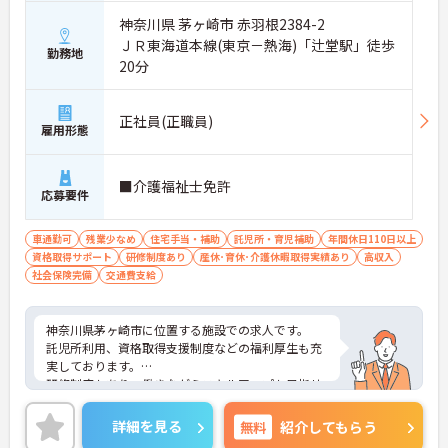
神奈川県 茅ヶ崎市 赤羽根2384-2
ＪＲ東海道本線(東京－熱海)「辻堂駅」徒歩
勤務地
20分
正社員(正職員)
雇用形態
■介護福祉士免許
応募要件
車通勤可
残業少なめ
住宅手当・補助
託児所・育児補助
年間休日110日以上
資格取得サポート
研修制度あり
産休･育休･介護休暇取得実績あり
高収入
社会保険完備
交通費支給
神奈川県茅ヶ崎市に位置する施設での求人です。
託児所利用、資格取得支援制度などの福利厚生も充
実しております。
研修制度もあり、働きながらスキルアップも目指せ
ます。
ご興味ある方には、面接対策ポイントなど、詳細を
詳細を見る
無料
紹介してもらう
お話しいたしますのでお気軽にご相談ください。