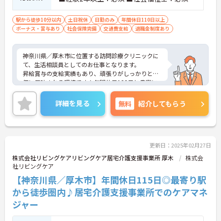
駅から徒歩10分以内
土日祝休
日勤のみ
年間休日110日以上
ボーナス・賞与あり
社会保険完備
交通費支給
退職金制度あり
神奈川県／厚木市に位置する訪問診療クリニックに
て、生活相談員としてのお仕事となります。
昇給賞与の支給実績もあり、頑張りがしっかりと評
価に反映される環境です！年間休日122日と豊富に
あるので、プライベートも充実できます◎
ご興味ある方には、面接対策ポイントなど、さらに
詳細を見る
無料
紹介してもらう
詳細をお話しいたしますのでお気軽にご相談くださ
い！
更新日：2025年02月27日
株式会社リビングケアリビングケア居宅介護支援事業所 厚木
株式会
社リビングケア
【神奈川県／厚木市】年間休日115日◎最寄り駅
から徒歩圏内♪居宅介護支援事業所でのケアマネ
ジャー