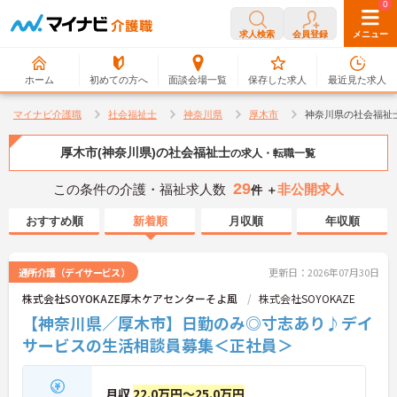
0
0
求人検索
会員登録
メニュー
ホーム
初めての方へ
面談会場一覧
保存した求人
最近見た求人
マイナビ介護職
社会福祉士
神奈川県
厚木市
神奈川県の社会福祉
厚木市(神奈川県)の社会福祉士
の求人・転職一覧
29
この条件の介護・福祉求人数
非公開求人
件 ＋
おすすめ順
新着順
月収順
年収順
通所介護（デイサービス）
更新日：2026年07月30日
株式会社SOYOKAZE厚木ケアセンターそよ風
株式会社SOYOKAZE
【神奈川県／厚木市】日勤のみ◎寸志あり♪デイ
サービスの生活相談員募集＜正社員＞
月収
22.0万円～25.0万円