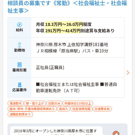
相談員の募集です《常勤》＜社会福祉士・社会福
や、最大40日まで積み立てられる積立有給休暇な
祉主事＞
ど、休みを取りやすい制度が整っています。
月収
18.3万円～26.0万円
程度
給料
年収
291万円～414万円
別途賞与支給あり
神奈川県 厚木市 上依知字溝野181番地
勤務地
ＪＲ相模線「原当麻駅」バス・車10分
正社員(正職員)
雇用形態
■社会福祉士または社会福祉主事 ■普通自
応募要件
動車運転免許（ＡＴ可）
車通勤可
寮・借り上げ
日勤のみ
年間休日110日以上
産休･育休･介護休暇取得実績あり
高収入
社会保険完備
交通費支給
退職金制度あり
2016年3月にオープンした神奈川県厚木市に位置す