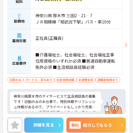
給料
神奈川県 厚木市 三田2‐21‐7
勤務地
ＪＲ相模線「相武台下駅」バス・車10分
正社員(正職員)
雇用形態
■介護福祉士、社会福祉士、社会福祉主事
任用資格のいずれか必須 ■普通自動車運転
応募要件
免許必須 ■生活相談員経験必須
日勤のみ
ボーナス・賞与あり
社会保険完備
交通費支給
退職金制度あり
神奈川県厚木市のデイサービスで生活相談員の募集
です！日勤のみのお仕事で、特別休暇やリフレッシ
ュ休暇があるので、プライベートもしっかり充実で
きます♪また、各種研修制度もあるので、安心して
業務に慣れることができます◎ご興味のある方は、
面接ポイントをお伝えしますので、お気軽にご連絡
詳細を見る
無料
紹介してもらう
ください。