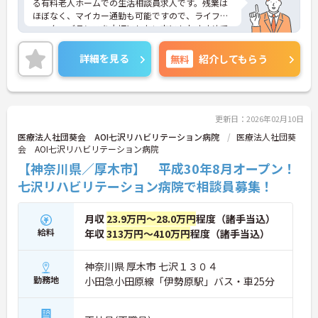
る有料老人ホームでの生活相談員求人です。残業は
ほぼなく、マイカー通勤も可能ですので、ライフ・
ワーク・バランスを大切にしたい方にもおすすめで
す。ご興味のある方は面接対策ポイントなどお話致
しますのでお気軽にお問い合わせください。
詳細を見る
無料
紹介してもらう
更新日：2026年02月10日
医療法人社団葵会 AOI七沢リハビリテーション病院
医療法人社団葵
会 AOI七沢リハビリテーション病院
【神奈川県／厚木市】 平成30年8月オープン！
七沢リハビリテーション病院で相談員募集！
月収
23.9万円～28.0万円
程度（諸手当込）
給料
年収
313万円～410万円
程度（諸手当込）
神奈川県 厚木市 七沢１３０４
勤務地
小田急小田原線「伊勢原駅」バス・車25分