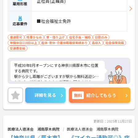
正社員(正職員)
雇用形態
■社会福祉士免許
応募要件
車通勤可
残業少なめ
寮・借り上げ
住宅手当・補助
日勤のみ
年間休日110日以上
産休･育休･介護休暇取得実績あり
高収入
社会保険完備
交通費支給
平成30年8月オープンにする神奈川県厚木市に位置
する病院です。
駅から少し距離がございますが駅から無料送迎シャ
トルバスが出ておりますので通勤に困りません。
ご興味のある方はお気軽にお問い合わせ下さい。
詳細を見る
無料
紹介してもらう
更新日：2025年11月27日
医療法人徳洲会 湘南厚木病院
医療法人徳洲会 湘南厚木病院
【神奈川県／厚木市】 《マイカー通勤可◎》病