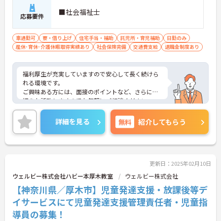
■社会福祉士
応募要件
車通勤可
寮・借り上げ
住宅手当・補助
託児所・育児補助
日勤のみ
産休･育休･介護休暇取得実績あり
社会保険完備
交通費支給
退職金制度あり
福利厚生が充実していますので安心して長く続けら
れる環境です。
ご興味ある方には、面接のポイントなど、さらに詳
細をお話致しますのでお気軽にご相談ください。
詳細を見る
無料
紹介してもらう
更新日：2025年02月10日
ウェルビー株式会社ハビー本厚木教室
ウェルビー株式会社
【神奈川県／厚木市】児童発達支援・放課後等デ
イサービスにて児童発達支援管理責任者・児童指
導員の募集！