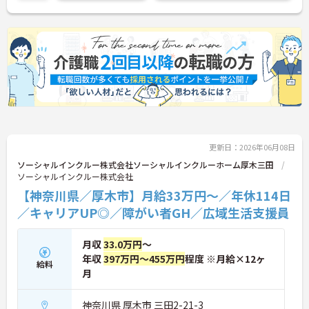
更新日：2026年06月08日
ソーシャルインクルー株式会社ソーシャルインクルーホーム厚木三田
ソーシャルインクルー株式会社
【神奈川県／厚木市】月給33万円～／年休114日
／キャリアUP◎／障がい者GH／広域生活支援員
月収
33.0万円
～
年収
397万円～455万円
程度 ※月給×12ヶ
給料
月
神奈川県 厚木市 三田2-21-3