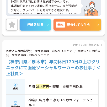
神奈川県厚木市に位置する施設での求人です。
車通勤可能ですので通勤に困りません。また残業が
少なく、プライベートも充実できる環境です。
ご興味ある方には、面接のポイントなど、さらに詳
細をお話致しますのでお気軽にご相談ください。
詳細を見る
無料
紹介してもらう
更新日：2024年09月12日
医療法人社団広栄会 厚木循環器・内科クリニック
医療法人社団広栄
会 厚木循環器・内科クリニック
【神奈川県／厚木市】年間休日120日以上◎クリ
ニックにて医療ソーシャルワーカーのお仕事♪＜
正社員＞
月収
23.4万円
～程度 ※諸手当込み
給料
神奈川県 厚木市 泉町3-5 厚木フォーラムビ
ル3F
勤務地