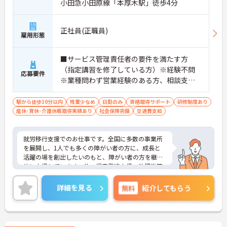
小田急小田原線「本厚木駅」徒歩4分
正社員(正職員)
雇用形態
■サービス管理責任者の要件を満たす方
（指定講習を修了している方）※経験不問
応募要件
※業種問わず営業経験のある方、相談支
援・直接支援の経験がある方歓迎
駅から徒歩10分以内
残業少なめ
日勤のみ
資格取得サポート
研修制度あり
産休･育休･介護休暇取得実績あり
社会保険完備
交通費支給
就労移行支援でのお仕事です。全国に多数の事業所
を展開し、1人でも多くの障がい者の方に、成長と
活躍の場を創出したいのもと、障がい者の方を継続
的に支援しています。他、児童発達支援、放課後等
デイサービスも展開しており安定感も抜群です。
ご興味ある方には、面接対策ポイントなど、さらに
詳細を見る
無料
紹介してもらう
詳細をお話しいたしますのでお気軽にご相談くださ
い！