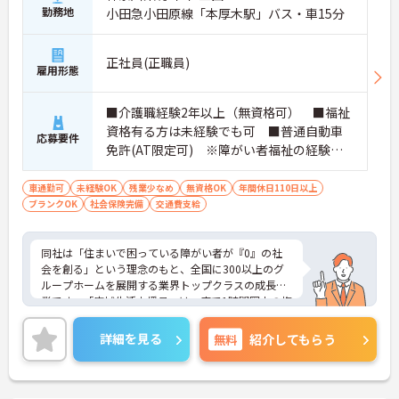
勤務地
小田急小田原線「本厚木駅」バス・車15分
正社員(正職員)
雇用形態
■介護職経験2年以上（無資格可） ■福祉
資格有る方は未経験でも可 ■普通自動車
応募要件
免許(AT限定可) ※障がい者福祉の経験は
不問です。※実務経験2年以上の方、障がい
者福祉に関する経験をお持ちの方大歓迎
車通勤可
未経験OK
残業少なめ
無資格OK
年間休日110日以上
ブランクOK
社会保険完備
交通費支給
同社は「住まいで困っている障がい者が『0』の社
会を創る」という理念のもと、全国に300以上のグ
ループホームを展開する業界トップクラスの成長企
業です。「広域生活支援員」は、車で1時間圏内の複
数施設を横断的に担当し、現場支援とパートスタッ
フのサポートを行うハイクラスなポジションです。
詳細を見る
無料
紹介してもらう
最新設備とバリアフリーが完備され、スタッフの身
体的負担が少なく、広域手当5万円が付与されるこ
とで高い給与水準を実現しています。年間休日114
日の確保や、献立・レシピの完全標準化による業務