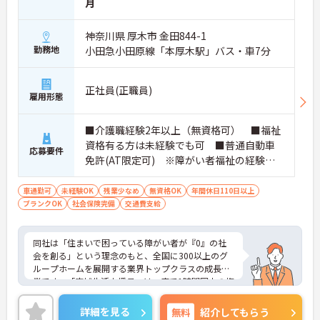
月
・年間休日114日、残業月平均10時間程度という就
業環境に加え、産前産後休暇や育児休暇制度がしっ
神奈川県 厚木市 金田844-1
かりと整備されています。オンとオフの切り替えを
勤務地
小田急小田原線「本厚木駅」バス・車7分
明確にし、心身ともに充実した状態で長くご活躍い
ただけます。
・グループホーム一棟あたりの入居者様20名定員を
正社員(正職員)
常時2～4名のスタッフで支援、国基準を上回る人員
雇用形態
配置や夜間複数名体制が敷かれているため、業務に
追われることなくご利用者様のペースに合わせたサ
ポートが可能です。施設も専用設計で働きやすく、
■介護職経験2年以上（無資格可） ■福祉
ご自身の理想とする福祉を実践できる環境が整って
資格有る方は未経験でも可 ■普通自動車
応募要件
います。
免許(AT限定可) ※障がい者福祉の経験は
不問です。※実務経験2年以上の方、障がい
者福祉に関する経験をお持ちの方大歓迎
車通勤可
未経験OK
残業少なめ
無資格OK
年間休日110日以上
ブランクOK
社会保険完備
交通費支給
同社は「住まいで困っている障がい者が『0』の社
会を創る」という理念のもと、全国に300以上のグ
ループホームを展開する業界トップクラスの成長企
業です。「広域生活支援員」は、車で1時間圏内の複
数施設を横断的に担当し、現場支援とパートスタッ
フのサポートを行うハイクラスなポジションです。
詳細を見る
無料
紹介してもらう
最新設備とバリアフリーが完備され、スタッフの身