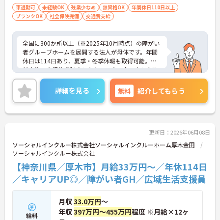
迎
車通勤可
未経験OK
残業少なめ
無資格OK
年間休日110日以上
保って業務に集中できます。
ブランクOK
社会保険完備
交通費支給
全国に300か所以上（※2025年10月時点）の障がい
者グループホームを展開する法人が母体です。年間
休日は114日あり、夏季・冬季休暇も取得可能。産
前産後・育児休暇制度もあり、子育て中の方も多数
活躍中で、ワークライフバランスを大切にしながら
働ける環境が整っています。研修制度や外部勉強会
詳細を見る
無料
紹介してもらう
の受講支援もあり、スキルアップもしっかりサポー
ト。将来的には管理者やエリアマネージャーへのキ
ャリアアップも目指せます。20代から60代まで幅広
い年代のスタッフが活躍しており、和やかな雰囲気
の職場です。介護経験を活かしたい方、福祉の資格
更新日：2026年06月08日
をお持ちの方、安定した法人でキャリアを築きたい
ソーシャルインクルー株式会社ソーシャルインクルーホーム厚木金田
方におすすめです。
ソーシャルインクルー株式会社
【神奈川県／厚木市】月給33万円～／年休114日
★おすすめPOINT★
・生活支援員からスタートし、サービス管理責任者
／キャリアUP◎／障がい者GH／広域生活支援員
やエリアマネージャーへと続く明確なステップアッ
プの道筋が用意されています。急成長中の企業であ
月収
33.0万円
～
るためポストも豊富にあり、専門性を高めながらマ
ネジメント職への挑戦も視野に入れていただけま
年収
397万円～455万円
程度 ※月給×12ヶ
給料
す。