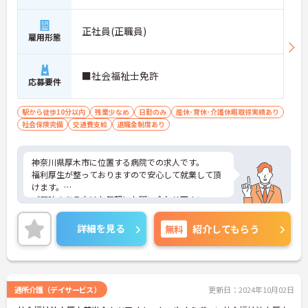
正社員(正職員)
雇用形態
■社会福祉士免許
応募要件
駅から徒歩10分以内
残業少なめ
日勤のみ
産休･育休･介護休暇取得実績あり
社会保険完備
交通費支給
退職金制度あり
神奈川県厚木市に位置する病院での求人です。
福利厚生が整っておりますので安心して就業して頂
けます。
ご興味のある方はお気軽にお問い合わせ下さい。
詳細を見る
無料
紹介してもらう
通所介護（デイサービス）
更新日：2024年10月02日