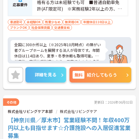
に加え、ソフト面でも「献立の事前決定・レシピ完
格有る方は未経験でも可 ■普通自動車免
応募要件
備」により現場の負担が大幅に軽減されています。
許(AT限定可) ※実務経験2年以上の方、障
ご利用者様の安全性はもちろん、働くスタッフにと
がい者福祉に関する経験をお持ちの方大歓
っても身体的負担が少なく、高いモチベーションを
迎
車通勤可
未経験OK
残業少なめ
無資格OK
年間休日110日以上
保って業務に集中できます。
ブランクOK
社会保険完備
交通費支給
全国に300か所以上（※2025年10月時点）の障がい
者グループホームを展開する法人が母体です。年間
休日は114日あり、夏季・冬季休暇も取得可能。産
前産後・育児休暇制度もあり、子育て中の方も多数
活躍中で、ワークライフバランスを大切にしながら
働ける環境が整っています。研修制度や外部勉強会
詳細を見る
無料
紹介してもらう
の受講支援もあり、スキルアップもしっかりサポー
ト。将来的には管理者やエリアマネージャーへのキ
ャリアアップも目指せます。20代から60代まで幅広
い年代のスタッフが活躍しており、和やかな雰囲気
の職場です。介護経験を活かしたい方、福祉の資格
その他
更新日：2026年06月02日
をお持ちの方、安定した法人でキャリアを築きたい
株式会社リビングケア本部
株式会社リビングケア
方におすすめです。
【神奈川県／厚木市】営業経験不問！年収400万
★おすすめPOINT★
円以上も目指せます☆介護施設への入居促進営業
・生活支援員からスタートし、サービス管理責任者
募集
やエリアマネージャーへと続く明確なステップアッ