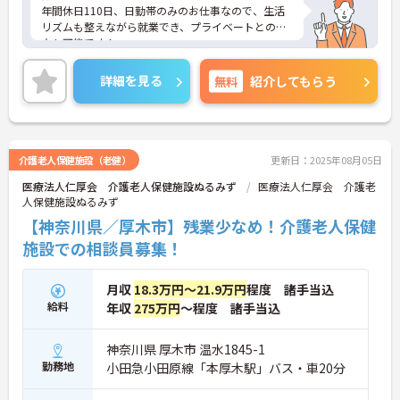
年間休日110日、日勤帯のみのお仕事なので、生活
リズムも整えながら就業でき、プライベートとの両
立も可能です！
また、マイカー通勤も可能・最寄りのバス停から徒
歩2分なので、通勤もラクラク！
詳細を見る
無料
紹介してもらう
未経験の方も充実な研修制度があるので、安心して
就業スタートすることが出来ます！
ご興味ある方はお気軽にお問い合わせ下さい。
介護老人保健施設（老健）
更新日：2025年08月05日
医療法人仁厚会 介護老人保健施設ぬるみず
医療法人仁厚会 介護老
人保健施設ぬるみず
【神奈川県／厚木市】残業少なめ！介護老人保健
施設での相談員募集！
月収
18.3万円～21.9万円
程度 諸手当込
給料
年収
275万円
～程度 諸手当込
神奈川県 厚木市 温水1845-1
勤務地
小田急小田原線「本厚木駅」バス・車20分