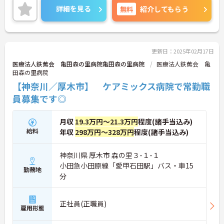
ントなど、さらに詳細をお話しいたしますのでお気
詳細を見る
無料
紹介してもらう
軽にご相談ください！
更新日：2025年02月17日
医療法人鉄蕉会 亀田森の里病院亀田森の里病院
医療法人鉄蕉会 亀
田森の里病院
【神奈川／厚木市】 ケアミックス病院で常勤職
員募集です◎
月収
19.3万円～21.3万円
程度(諸手当込み)
給料
年収
298万円～328万円
程度(諸手当込み)
神奈川県 厚木市 森の里３-１-１
小田急小田原線「愛甲石田駅」バス・車15
勤務地
分
正社員(正職員)
雇用形態