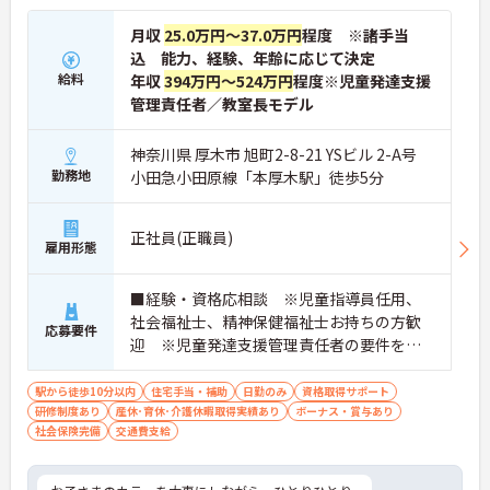
月収
25.0万円～37.0万円
程度 ※諸手当
込 能力、経験、年齢に応じて決定
給料
年収
394万円～524万円
程度※児童発達支援
管理責任者／教室長モデル
神奈川県 厚木市 旭町2-8-21 YSビル 2-A号
勤務地
小田急小田原線「本厚木駅」徒歩5分
正社員(正職員)
雇用形態
■経験・資格応相談 ※児童指導員任用、
社会福祉士、精神保健福祉士お持ちの方歓
応募要件
迎 ※児童発達支援管理責任者の要件を満
たす方（研修受講済の方）・保育・教育・
福祉業界の経験がある方・相談支援・直接
駅から徒歩10分以内
住宅手当・補助
日勤のみ
資格取得サポート
研修制度あり
産休･育休･介護休暇取得実績あり
支援の経験がある方歓迎
ボーナス・賞与あり
社会保険完備
交通費支給