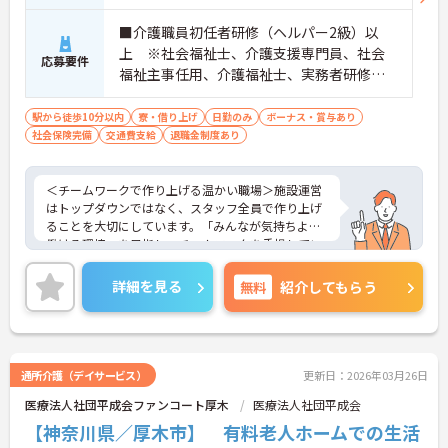
■介護職員初任者研修（ヘルパー2級）以
上 ※社会福祉士、介護支援専門員、社会
応募要件
福祉主事任用、介護福祉士、実務者研修歓
迎 ■管理職、生活相談員、サービス提供責
任者、またはそれらに類する職種での業務
駅から徒歩10分以内
寮・借り上げ
日勤のみ
ボーナス・賞与あり
社会保険完備
交通費支給
経験をお持ちの方 ■普通自動車免許（AT
退職金制度あり
限定可）必須
＜チームワークで作り上げる温かい職場＞施設運営
はトップダウンではなく、スタッフ全員で作り上げ
ることを大切にしています。「みんなが気持ちよく
働ける環境」を目指し、チームワークを重視してい
るのが特徴です。裁量が大きく任される部分も多い
ため、アイデアや気配りがダイレクトに施設の雰囲
詳細を見る
無料
紹介してもらう
気を良くし、スタッフの笑顔につながるやりがいを
感じられます。
＜学びを応援！充実の研修と資格手当＞「管理職専
用研修」をはじめ、コンプライアンス研修や職種別
専門研修など、成長を支えるプログラムが豊富で
通所介護（デイサービス）
更新日：2026年03月26日
す。また、資格取得への評価も手厚く、スキルアッ
医療法人社団平成会ファンコート厚木
医療法人社団平成会
プが収入アップにもつながります。
＜プライベートも大切にできる柔軟な働き方＞年間
【神奈川県／厚木市】 有料老人ホームでの生活
休日は117日あり、1時間単位で取得できる有給休暇