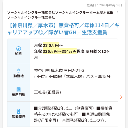
効率化など、ワークライフバランスを保ちながら定
更新日：2026年06月08日
年70歳まで長期的に活躍できる制度が盤石に整って
ソーシャルインクルー株式会社ソーシャルインクルーホーム厚木三田
います。複数施設を経験することで培われるマネジ
ソーシャルインクルー株式会社
メント視点は、将来的なエリアマネージャーへのキ
【神奈川県／厚木市】無資格可／年休114日／キ
ャリアアップにも直結しており、最新の環境で専門
性を発揮したいプロフェッショナルの方にお勧めで
ャリアアップ◎／障がい者GH／生活支援員
す。
月収
28.0万円
～
★おすすめPOINT★
・広域支援員として複数のホームを巡るため、各ホ
年収
336万円～394万円
程度 ※月給×12ヶ
給料
ームのパートスタッフの教育やサポートにも携わる
月
ことができ、現場の介助業務にとどまらず、施設運
営や人材育成の視点を養うことで、将来のエリアマ
神奈川県 厚木市 三田2-21-3
ネージャー候補としてのステップアップに直結しま
勤務地
小田急小田原線「本厚木駅」バス・車15分
す。
・定年70歳、再雇用75歳までという業界屈指の制度
があり、20代から60代まで幅広い年代が活躍してい
正社員(正職員)
ます。年間休日も114日確保されているため、無理
雇用形態
なく長期的なキャリアを築いていただけます。
・全施設がバリアフリー設計かつ最新設備を備えて
おり、清潔感にあふれた美しい環境です。ハード面
■介護職経験1年以上（無資格可）■福祉資
に加え、ソフト面でも「献立の事前決定・レシピ完
格有る方は未経験でも可 ■普通自動車免
応募要件
備」により現場の負担が大幅に軽減されています。
許(AT限定可) ※実務経験2年以上の方、障
ご利用者様の安全性はもちろん、働くスタッフにと
がい者福祉に関する経験をお持ちの方大歓
っても身体的負担が少なく、高いモチベーションを