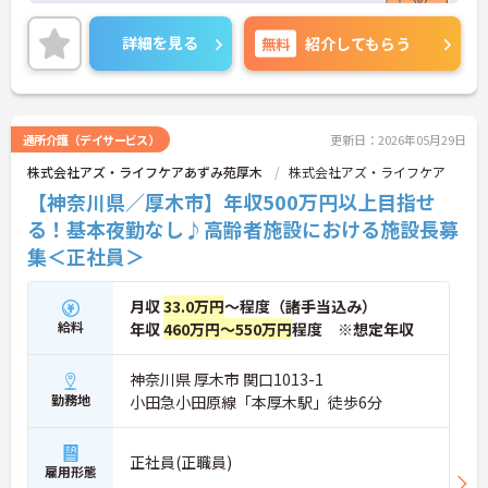
します。営業経験がない方、業界経験がない方もチ
ャレンジいただけます。現在のニーズにマッチした
詳細を見る
無料
紹介してもらう
やりがいのあるお仕事です。ご興味のある方には、
面接対策ポイントなど、さらに詳細をお話しいたし
ますのでお気軽にご相談ください！
通所介護（デイサービス）
更新日：2026年05月29日
株式会社アズ・ライフケアあずみ苑厚木
株式会社アズ・ライフケア
【神奈川県／厚木市】年収500万円以上目指せ
る！基本夜勤なし♪高齢者施設における施設長募
集＜正社員＞
月収
33.0万円
～程度（諸手当込み）
給料
年収
460万円～550万円
程度 ※想定年収
神奈川県 厚木市 関口1013-1
勤務地
小田急小田原線「本厚木駅」徒歩6分
正社員(正職員)
雇用形態