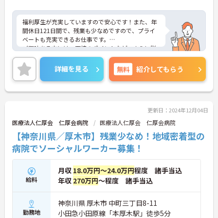
福利厚生が充実していますので安心です！また、年
間休日121日間で、残業も少なめですので、プライ
ベートも充実できるお仕事です。
ご興味ある方には、面接のポイントなど、さらに詳
細をお話致しますのでお気軽にご相談ください。
詳細を見る
無料
紹介してもらう
更新日：2024年12月04日
医療法人仁厚会 仁厚会病院
医療法人仁厚会 仁厚会病院
【神奈川県／厚木市】残業少なめ！地域密着型の
病院でソーシャルワーカー募集！
月収
18.0万円～24.0万円
程度 諸手当込
給料
年収
270万円
～程度 諸手当込
神奈川県 厚木市 中町三丁目8-11
勤務地
小田急小田原線「本厚木駅」徒歩5分