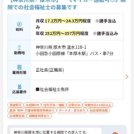
院での社会福祉士の募集です
月収
17.2万円～24.3万円
程度 ※諸手当込
み
給料
年収
252万円～357万円
程度 ※諸手当込み
神奈川県 厚木市 温水118-1
勤務地
小田急小田原線「本厚木駅」バス・車7分
正社員(正職員)
雇用形態
■社会福祉士免許
応募要件
車通勤可
未経験OK
住宅手当・補助
日勤のみ
年間休日110日以上
産休･育休･介護休暇取得実績あり
ボーナス・賞与あり
社会保険完備
交通費支給
退職金制度あり
神奈川県厚木市に位置する病院での求人です。