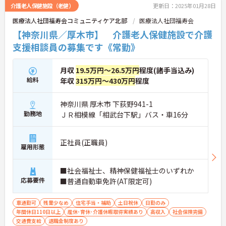
介護老人保健施設（老健）
更新日：2025年01月28日
医療法人社団福寿会コミュニティケア北部
医療法人社団福寿会
【神奈川県／厚木市】 介護老人保健施設で介護
支援相談員の募集です《常勤》
月収
19.5万円～26.5万円
程度(諸手当込み)
給料
年収
315万円～430万円
程度
神奈川県 厚木市 下荻野941-1
勤務地
ＪＲ相模線「相武台下駅」バス・車16分
正社員(正職員)
雇用形態
■社会福祉士、精神保健福祉士のいずれか
応募要件
■普通自動車免許(AT限定可)
車通勤可
残業少なめ
住宅手当・補助
土日祝休
日勤のみ
年間休日110日以上
産休･育休･介護休暇取得実績あり
高収入
社会保険完備
交通費支給
退職金制度あり