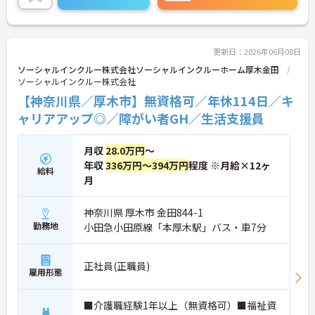
体的負担が少なく、広域手当5万円が付与されるこ
とで高い給与水準を実現しています。年間休日114
日の確保や、献立・レシピの完全標準化による業務
効率化など、ワークライフバランスを保ちながら定
更新日：2026年06月08日
年70歳まで長期的に活躍できる制度が盤石に整って
ソーシャルインクルー株式会社ソーシャルインクルーホーム厚木金田
います。複数施設を経験することで培われるマネジ
ソーシャルインクルー株式会社
メント視点は、将来的なエリアマネージャーへのキ
【神奈川県／厚木市】無資格可／年休114日／キ
ャリアアップにも直結しており、最新の環境で専門
性を発揮したいプロフェッショナルの方にお勧めで
ャリアアップ◎／障がい者GH／生活支援員
す。
月収
28.0万円
～
★おすすめPOINT★
・広域支援員として複数のホームを巡るため、各ホ
年収
336万円～394万円
程度 ※月給×12ヶ
給料
ームのパートスタッフの教育やサポートにも携わる
月
ことができ、現場の介助業務にとどまらず、施設運
営や人材育成の視点を養うことで、将来のエリアマ
神奈川県 厚木市 金田844-1
ネージャー候補としてのステップアップに直結しま
勤務地
小田急小田原線「本厚木駅」バス・車7分
す。
・定年70歳、再雇用75歳までという業界屈指の制度
があり、20代から60代まで幅広い年代が活躍してい
正社員(正職員)
ます。年間休日も114日確保されているため、無理
雇用形態
なく長期的なキャリアを築いていただけます。
・全施設がバリアフリー設計かつ最新設備を備えて
おり、清潔感にあふれた美しい環境です。ハード面
■介護職経験1年以上（無資格可）■福祉資