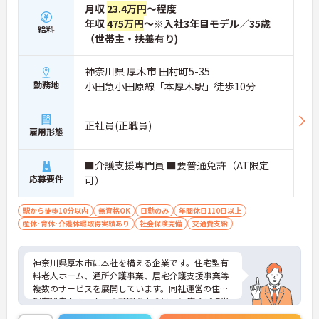
月収
23.4万円
～程度
年収
475万円
～※入社3年目モデル／35歳
給料
（世帯主・扶養有り)
神奈川県 厚木市 田村町5-35
勤務地
小田急小田原線「本厚木駅」徒歩10分
正社員(正職員)
雇用形態
■介護支援専門員 ■要普通免許（AT限定
応募要件
可）
駅から徒歩10分以内
無資格OK
日勤のみ
年間休日110日以上
産休･育休･介護休暇取得実績あり
社会保険完備
交通費支給
神奈川県厚木市に本社を構える企業です。住宅型有
料老人ホーム、通所介護事業、居宅介護支援事業等
複数のサービスを展開しています。同社運営の住宅
型有料老人ホームへの訪問を中心に、幅広くご担当
いただきます。ご興味のある方には、面接対策ポイ