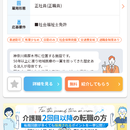
正社員(正職員)
雇用形態
■社会福祉士免許
応募要件
車通勤可
残業少なめ
日勤のみ
社会保険完備
交通費支給
退職金制度あり
神奈川県厚木市に位置する施設です。
50年以上に渡り地域医療の一翼を担ってきた歴史あ
る法人が母体です。
明るく、開かれた施設を目標にサービスを提供して
います。
ご興味のある方は是非お気軽にお問い合わせくださ
詳細を見る
無料
紹介してもらう
い。