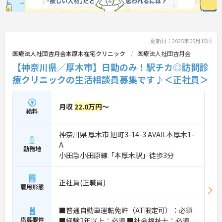
更新日：2025年05月15日
医療法人社団杏月会本厚木在宅クリニック
医療法人社団杏月会
【神奈川県／厚木市】日勤のみ！駅チカ◎訪問診
療クリニックの生活相談員募集です♪＜正社員＞
月収
22.0万円
～
給料
神奈川県 厚木市 旭町3-14-3 AVAIL本厚木1-
A
勤務地
小田急小田原線「本厚木駅」徒歩3分
正社員(正職員)
雇用形態
■普通自動車運転免許（AT限定可）：必須
応募要件
■経験2年以上：必須 ■社会福祉士：必須