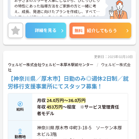
お子さまのカラーを大事にしながら、ひとりひとり
の特性にあった指導方法をご家族の方と一緒に考
え、成長、発達に向けたプランを作成し、すべての
お子さまが楽しく、そのカラーを伸ばしていけるよ
うに、各専門職が一眼となり全力でサポートしてい
ます。充実したワークライフバランスのもと、将来
詳細を見る
無料
紹介してもらう
的にもライフイベントを乗り越えて活躍できる環境
が整っており安心して長くご就業いただけます。子
どもが好きで子どもと関わる仕事をしたい方、育児
の経験を活かして保護者に寄り添える仕事をしたい
方、新しいことにチャレンジしていきたいという志
更新日：2025年02月10日
向性のある方などのご応募歓迎です。
ウェルビー株式会社ウェルビー本厚木駅前センター
ウェルビー株式会
ご興味ある方には、面接のポイントなど、さらに詳
社
細をお話致しますのでお気軽にご相談ください。
【神奈川県／厚木市】日勤のみ◎週休2日制／就
労移行支援事業所にてスタッフ募集！
月収
24.0万円～36.0万円
年収
453万円
～程度 ※サービス管理責任
給料
者モデル
神奈川県 厚木市 中町3-18-5 ソーケン本厚
木ビル3階
勤務地