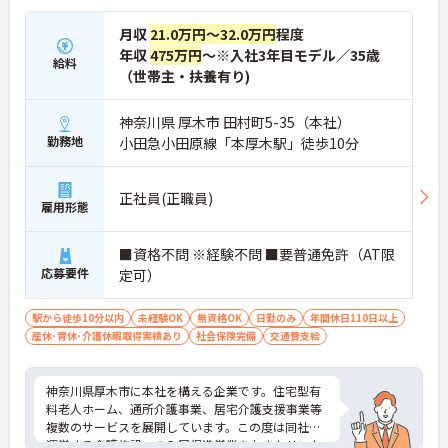
プの道筋が用意されています。急成長中の企業であ
るためポストも豊富にあり、専門性を高めながらマ
月収
21.0万円～32.0万円
程度
ネジメント職への挑戦も視野に入れていただけま
年収
475万円
～※入社3年目モデル／35歳
す。
給料
・年間休日114日、残業月平均10時間程度という就
（世帯主・扶養有り)
業環境に加え、産前産後休暇や育児休暇制度がしっ
かりと整備されています。オンとオフの切り替えを
神奈川県 厚木市 田村町5-35（本社）
明確にし、心身ともに充実した状態で長くご活躍い
勤務地
小田急小田原線「本厚木駅」徒歩10分
ただけます。
・グループホーム一棟あたりの入居者様20名定員を
常時2～4名のスタッフで支援、国基準を上回る人員
正社員(正職員)
配置や夜間複数名体制が敷かれているため、業務に
雇用形態
追われることなくご利用者様のペースに合わせたサ
ポートが可能です。施設も専用設計で働きやすく、
■資格不問 ※経験不問 ■要普通免許（AT限
ご自身の理想とする福祉を実践できる環境が整って
います。
応募要件
定可）
駅から徒歩10分以内
未経験OK
無資格OK
日勤のみ
年間休日110日以上
産休･育休･介護休暇取得実績あり
社会保険完備
交通費支給
神奈川県厚木市に本社を構える企業です。住宅型有
料老人ホーム、通所介護事業、居宅介護支援事業等
複数のサービスを展開しています。この度は同社が
運営する介護施設への入居促進営業をおまかせいた