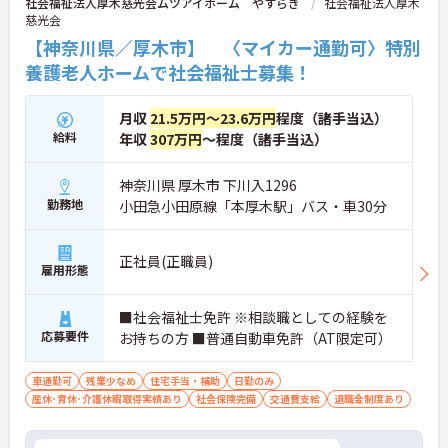
社会福祉法人厚木慈光会ムツアイホーム やすらぎ
社会福祉法人厚木
慈光会
【神奈川県／厚木市】 〈マイカー通勤可〉特別
養護老人ホームで社会福祉士募集！
月収
21.5万円～23.6万円
程度（諸手当込）
給料
年収
307万円
～程度（諸手当込）
神奈川県 厚木市 下川入1296
勤務地
小田急小田原線「本厚木駅」バス・車30分
正社員(正職員)
雇用形態
■社会福祉士免許 ※相談職としての経験を
応募要件
お持ちの方 ■普通自動車免許（AT限定可）
車通勤可
残業少なめ
住宅手当・補助
日勤のみ
産休･育休･介護休暇取得実績あり
社会保険完備
交通費支給
退職金制度あり