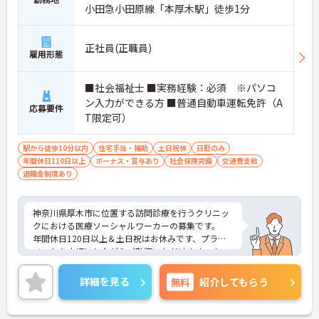
小田急小田原線「本厚木駅」徒歩1分
正社員(正職員)
雇用形態
■社会福祉士 ■実務経験：必須 ※パソコ
ン入力ができる方 ■普通自動車運転免許（A
応募要件
T限定可）
駅から徒歩10分以内
住宅手当・補助
土日祝休
日勤のみ
年間休日110日以上
ボーナス・賞与あり
社会保険完備
交通費支給
退職金制度あり
神奈川県厚木市に位置する訪問診療を行うクリニッ
クにおける医療ソーシャルワーカーの募集です。
年間休日120日以上＆土日祝はお休みです、プライ
ベートを大切にしながらご勤務いただけます。ま
た、賞与は計4.0ヶ月分の支給実績があり、頑張りが
きちんと評価される職場です。
詳細を見る
無料
紹介してもらう
ご興味のある方には、面接対策ポイントなど、さら
に詳細をご案内しますのでお気軽にご相談くださ
い！