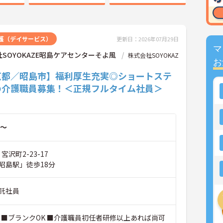
護（デイサービス）
更新日：2026年07月29日
マ
SOYOKAZE昭島ケアセンターそよ風
株式会社SOYOKAZ
お
京都／昭島市】福利厚生充実◎ショートステ
の介護職員募集！＜正規フルタイム社員＞
～
宮沢町2-23-17
昭島駅」徒歩18分
託社員
 ■ブランクOK ■介護職員初任者研修以上あれば尚可