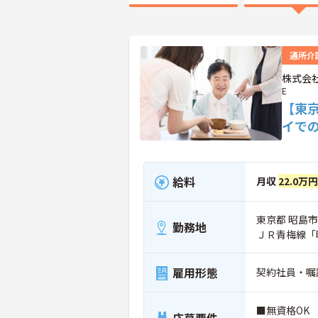
通所介
株式会社
E
【東
イで
給料
月収
22.0万円
東京都 昭島市 
勤務地
ＪＲ青梅線「
雇用形態
契約社員・嘱
■無資格OK