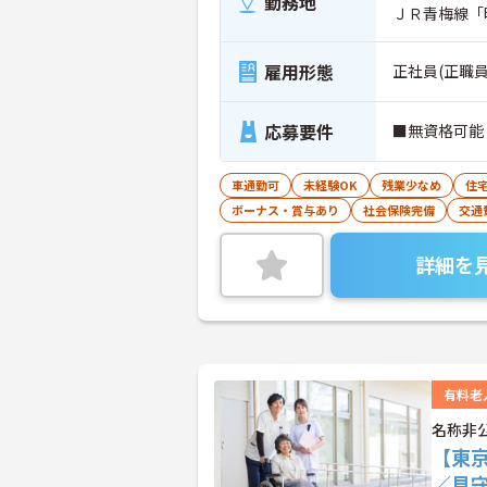
勤務地
ＪＲ青梅線「
雇用形態
正社員(正職員
応募要件
■無資格可能
車通勤可
未経験OK
残業少なめ
住
ボーナス・賞与あり
社会保険完備
交通
詳細を
有料老
名称非
【東
／見