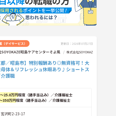
護（デイサービス）
更新日：2026年07月27日
SOYOKAZE昭島ケアセンターそよ風
株式会社SOYOKAZ
京都／昭島市】特別報酬あり◎無資格可！大
業母体＆リフレッシュ休暇あり♪ショートス
／介護職
円～25.0万円
程度（諸手当込み）／介護福祉士
～350万円
程度（諸手当込み）／介護福祉士
宮沢町2-23-17