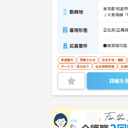
東京都 昭島市 
勤務地
ＪＲ青梅線「
雇用形態
正社員(正職員
応募要件
■無資格可能
車通勤可
残業少なめ
住宅手当・補助
ボーナス・賞与あり
社会保険完備
交通
詳細を