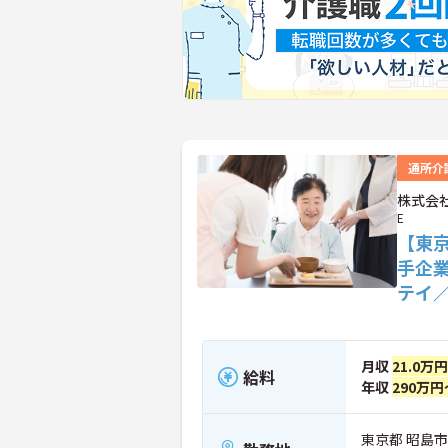
通所介
株式会社
E
【東
手企
テイ
月収
21.0万
給料
年収
290万円
東京都 昭島市 