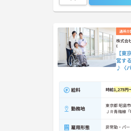
通所介
株式会社
E
【東
営す
♪〈
給料
時給
1,275円
東京都 昭島市 
勤務地
ＪＲ青梅線「
雇用形態
非常勤・パー