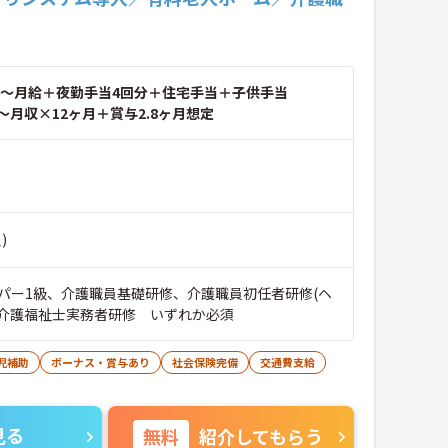
～月給＋夜勤手当4回分＋住宅手当＋子供手当
～月収×12ヶ月＋賞与2.8ヶ月想定
)
パー1級、介護職員基礎研修、介護職員初任者研修(ヘ
、介護福祉士実務者研修 いずれか必須
児補助
ボーナス・賞与あり
社会保険完備
交通費支給
見る
無料
紹介してもらう