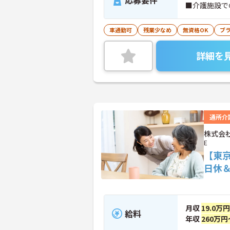
応募要件
■介護施設で
車通勤可
残業少なめ
無資格OK
ブ
詳細を
通所介
株式会社
E
【東
日休
月収
19.0万
給料
年収
260万円