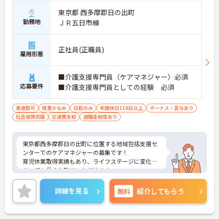
東京都 西多摩郡日の出町
勤務地
ＪＲ五日市線
正社員(正職員)
雇用形態
■介護支援専門員（ケアマネジャー）必須
応募要件
■介護支援専門員としての経験 必須
車通勤可
残業少なめ
日勤のみ
年間休日110日以上
ボーナス・賞与あり
社会保険完備
交通費支給
退職金制度あり
東京都西多摩郡日の出町に位置する地域包括支援セ
ンターでのケアマネジャーの募集です！
育児休業取得実績もあり、ライフステージに変化が
あっても長くお勤めいただけます。
ご興味ある方には、面接対策ポイントなど、さらに
詳細をお話しいたしますのでお気軽にご相談くださ
詳細を見る
無料
紹介してもらう
い！