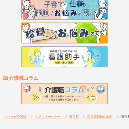
介護職コラム
マイナビ介護職
ケアマネージャー
東京都
西多摩郡日の出町
東京