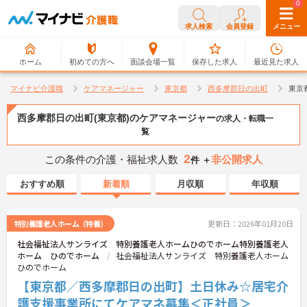
0
0
求人検索
会員登録
メニュー
ホーム
初めての方へ
面談会場一覧
保存した求人
最近見た求人
マイナビ介護職
ケアマネージャー
東京都
西多摩郡日の出町
東京
西多摩郡日の出町(東京都)のケアマネージャー
の求人・転職一
覧
2
この条件の介護・福祉求人数
非公開求人
件 ＋
おすすめ順
新着順
月収順
年収順
特別養護老人ホーム（特養）
更新日：2026年01月20日
社会福祉法人サンライズ 特別養護老人ホームひのでホーム特別養護老人
ホーム ひのでホーム
社会福祉法人サンライズ 特別養護老人ホーム
ひのでホーム
【東京都／西多摩郡日の出町】土日休み☆居宅介
護支援事業所にてケアマネ募集＜正社員＞