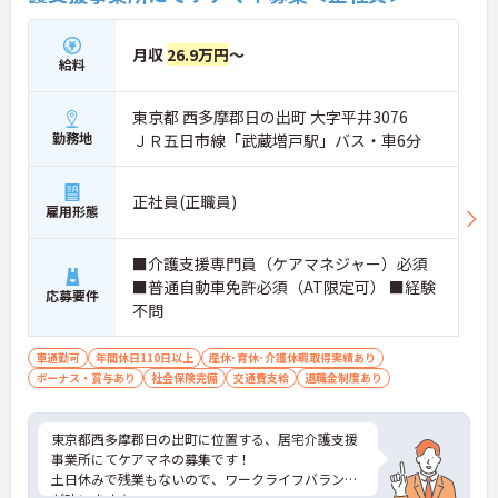
月収
26.9万円
～
給料
東京都 西多摩郡日の出町 大字平井3076
勤務地
ＪＲ五日市線「武蔵増戸駅」バス・車6分
正社員(正職員)
雇用形態
■介護支援専門員（ケアマネジャー）必須
■普通自動車免許必須（AT限定可） ■経験
応募要件
不問
車通勤可
年間休日110日以上
産休･育休･介護休暇取得実績あり
ボーナス・賞与あり
社会保険完備
交通費支給
退職金制度あり
東京都西多摩郡日の出町に位置する、居宅介護支援
事業所にてケアマネの募集です！
土日休みで残業もないので、ワークライフバランス