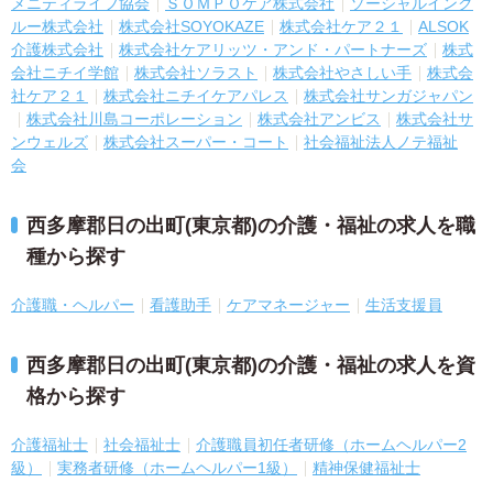
メニティライフ協会
ＳＯＭＰＯケア株式会社
ソーシャルインク
ルー株式会社
株式会社SOYOKAZE
株式会社ケア２１
ALSOK
介護株式会社
株式会社ケアリッツ・アンド・パートナーズ
株式
会社ニチイ学館
株式会社ソラスト
株式会社やさしい手
株式会
社ケア２１
株式会社ニチイケアパレス
株式会社サンガジャパン
株式会社川島コーポレーション
株式会社アンビス
株式会社サ
ンウェルズ
株式会社スーパー・コート
社会福祉法人ノテ福祉
会
西多摩郡日の出町(東京都)の介護・福祉の求人を職
種から探す
介護職・ヘルパー
看護助手
ケアマネージャー
生活支援員
西多摩郡日の出町(東京都)の介護・福祉の求人を資
格から探す
介護福祉士
社会福祉士
介護職員初任者研修（ホームヘルパー2
級）
実務者研修（ホームヘルパー1級）
精神保健福祉士