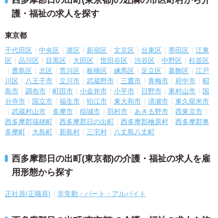
西多摩郡日の出町(東京都)の近隣の市区町村から介
護・福祉の求人を探す
東京都
千代田区
中央区
港区
新宿区
文京区
台東区
墨田区
江東
区
品川区
目黒区
大田区
世田谷区
渋谷区
中野区
杉並区
豊島区
北区
荒川区
板橋区
練馬区
足立区
葛飾区
江戸
川区
八王子市
立川市
武蔵野市
三鷹市
青梅市
府中市
昭
島市
調布市
町田市
小金井市
小平市
日野市
東村山市
国
分寺市
国立市
福生市
狛江市
東大和市
清瀬市
東久留米市
武蔵村山市
多摩市
稲城市
羽村市
あきる野市
西東京市
西多摩郡瑞穂町
西多摩郡日の出町
西多摩郡檜原村
西多摩郡奥
多摩町
大島町
新島村
三宅村
八丈島八丈町
西多摩郡日の出町(東京都)の介護・福祉の求人を雇
用形態から探す
正社員(正職員)
非常勤・パート・アルバイト