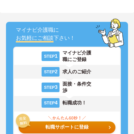
マイナビ介護職に
お気軽にご相談
下さい！
マイナビ介護
1
STEP
職にご登録
2
求人のご紹介
STEP
面接・条件交
3
STEP
渉
4
転職成功！
STEP
転職サポートに登録