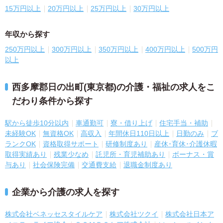
15万円以上
20万円以上
25万円以上
30万円以上
年収から探す
250万円以上
300万円以上
350万円以上
400万円以上
500万円
以上
西多摩郡日の出町(東京都)の介護・福祉の求人をこ
だわり条件から探す
駅から徒歩10分以内
車通勤可
寮・借り上げ
住宅手当・補助
未経験OK
無資格OK
高収入
年間休日110日以上
日勤のみ
ブ
ランクOK
資格取得サポート
研修制度あり
産休･育休･介護休暇
取得実績あり
残業少なめ
託児所・育児補助あり
ボーナス・賞
与あり
社会保険完備
交通費支給
退職金制度あり
企業から介護の求人を探す
株式会社ベネッセスタイルケア
株式会社ツクイ
株式会社日本ア