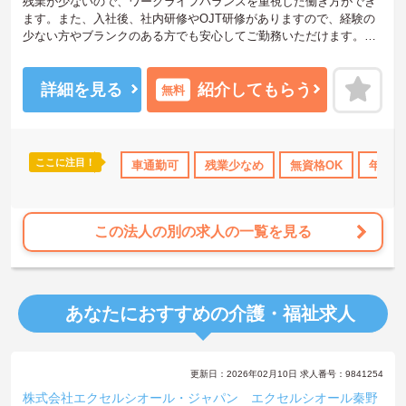
残業が少ないので、ワークライフバランスを重視した働き方ができ
ます。また、入社後、社内研修やOJT研修がありますので、経験の
少ない方やブランクのある方でも安心してご勤務いただけます。ご
興味ある方には、面接のポイントなど、さらに詳細をお話致します
のでお気軽にご相談ください。
詳細を見る
紹介してもらう
無料
ここに注目！
研修制度あり
産休･育休･介護休暇取得実績あり
車通勤可
残業少なめ
無資格OK
社会保険完備
年間休
この法人の別の求人の一覧を見る
あなたにおすすめの介護・福祉求人
更新日：2026年02月10日 求人番号：9841254
株式会社エクセルシオール・ジャパン エクセルシオール秦野