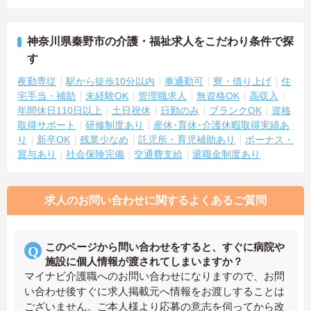
神奈川県秦野市の介護・福祉求人をこだわり条件で探
す
夜勤専従
駅から徒歩10分以内
車通勤可
寮・借り上げ
住
宅手当・補助
未経験OK
管理職求人
無資格OK
高収入
年間休日110日以上
土日祝休
日勤のみ
ブランクOK
資格
取得サポート
研修制度あり
産休･育休･介護休暇取得実績あ
り
新卒OK
残業少なめ
託児所・育児補助あり
ボーナス・
賞与あり
社会保険完備
交通費支給
退職金制度あり
求人のお問い合わせに関するよくあるご質問
このページから問い合わせをすると、すぐに病院や
施設に個人情報が渡されてしまいますか？
マイナビ介護職へのお問い合わせになりますので、お問
い合わせ後すぐに求人掲載元へ情報をお渡しすることは
ございません。ご本人様より応募の意志を伺ってから改