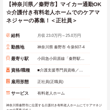
【神奈川県／秦野市】マイカー通勤OK
☆介護付き有料老人ホームでのケアマ
ネジャーの募集！＜正社員＞
給料
月収 23.0万円～25.0万円
勤務地
神奈川県 秦野市 今泉607-4
最寄り駅
小田急小田原線「秦野駅」徒歩13分
資格/職種
■介護支援専門員資格／必須 ■自動車運転免許／必須 ■ケアマネ経験のある方、介護業界での経験者優遇。
雇用形態
正社員(正職員)
サービス
有料老人ホーム
神奈川県秦野市に位置する介護付き有料老人ホームにてケアマネジ
ャーの募集です！