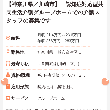
【神奈川県／川崎市】 認知症対応型共
同生活介護グループホームでの介護ス
タッフの募集です
月収 21.4万円～23.6万円夜勤手当4回分込
給料
年収 256万円～283万円程度
勤務地
神奈川県 川崎市高津区 宇奈根637-6
最寄り駅
ＪＲ南武線(川崎－立川)「久地駅」徒歩12分
資格/職種
■初任者研修（ヘルパー2級）、実務者研修（ヘルパー1級）、介護福祉士免許 ■介護経験半年以上
雇用形態
契約社員・嘱託社員
サービス
グループホーム