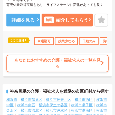
育児休業取得実績もあり、ライフステージに変化があっても長くお
勤めいただけます。福利厚生も充実しており、保育費補助制度など
もあるため、待遇面でもおすすめです。
ご興味ある方には、面接対策ポイントなど、さらに詳細をお話しい
詳細を見る
紹介してもらう
無料
たしますのでお気軽にご相談ください！
ここに注目！
車通勤可
残業少なめ
日勤のみ
資格取
あなたにおすすめの介護・福祉求人の一覧を見
る
神奈川県の介護・福祉求人を近隣の市区町村から探す
横浜市
横浜市鶴見区
横浜市神奈川区
横浜市西区
横浜市
中区
横浜市南区
横浜市保土ケ谷区
横浜市磯子区
横浜市
金沢区
横浜市港北区
横浜市戸塚区
横浜市港南区
横浜市