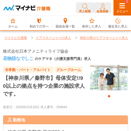
0
1
求人検索
会員登録
メニュー
ホーム
初めての方へ
面談会場一覧
保存した求人
最近見た求人
マイナビ介護職
ケアマネージャーの求人
神奈川県のケアマネージャー求人
株式会社日本アメニティライフ協会
花物語なでしこ
のケアマネ（介護支援専門員）求人
非常勤・パート・アルバイト
グループホーム
【神奈川県／秦野市】母体安定!!9
0以上の拠点を持つ企業の施設求人
です。
更新日：2026年03月26日 求人番号：558844
勤務地