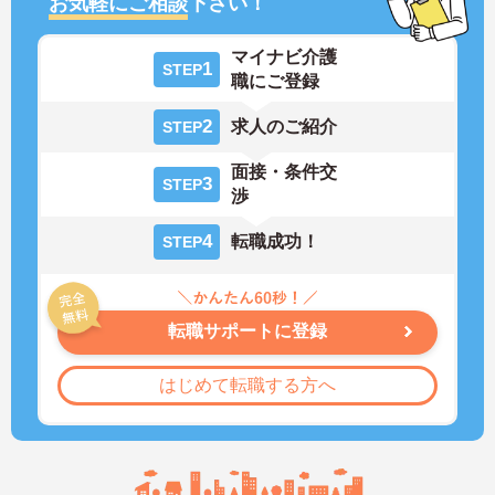
お気軽にご相談
下さい！
マイナビ介護
1
STEP
職にご登録
2
求人のご紹介
STEP
面接・条件交
3
STEP
渉
4
転職成功！
STEP
転職サポートに登録
はじめて転職する方へ