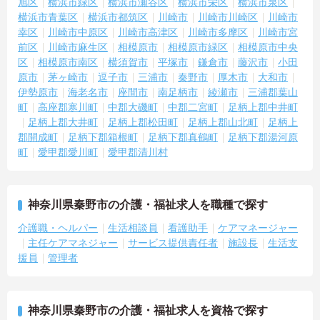
旭区
横浜市緑区
横浜市瀬谷区
横浜市栄区
横浜市泉区
横浜市青葉区
横浜市都筑区
川崎市
川崎市川崎区
川崎市
幸区
川崎市中原区
川崎市高津区
川崎市多摩区
川崎市宮
前区
川崎市麻生区
相模原市
相模原市緑区
相模原市中央
区
相模原市南区
横須賀市
平塚市
鎌倉市
藤沢市
小田
原市
茅ヶ崎市
逗子市
三浦市
秦野市
厚木市
大和市
伊勢原市
海老名市
座間市
南足柄市
綾瀬市
三浦郡葉山
町
高座郡寒川町
中郡大磯町
中郡二宮町
足柄上郡中井町
足柄上郡大井町
足柄上郡松田町
足柄上郡山北町
足柄上
郡開成町
足柄下郡箱根町
足柄下郡真鶴町
足柄下郡湯河原
町
愛甲郡愛川町
愛甲郡清川村
神奈川県秦野市の介護・福祉求人を職種で探す
介護職・ヘルパー
生活相談員
看護助手
ケアマネージャー
主任ケアマネジャー
サービス提供責任者
施設長
生活支
援員
管理者
神奈川県秦野市の介護・福祉求人を資格で探す